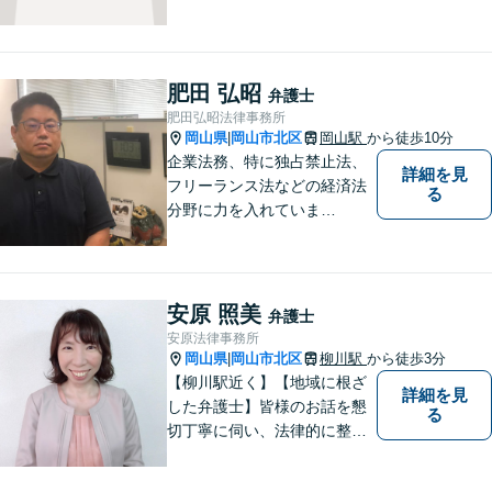
の方々に親身に寄り添える弁
護士を目指して日々の業務に
取り組んでおりますのでお気
軽にご相談ください。
肥田 弘昭
弁護士
肥田弘昭法律事務所
岡山県
岡山市北区
岡山駅
から徒歩10分
|
企業法務、特に独占禁止法、
詳細を見
フリーランス法などの経済法
る
分野に力を入れていま
す！！！
安原 照美
弁護士
安原法律事務所
岡山県
岡山市北区
柳川駅
から徒歩3分
|
【柳川駅近く】【地域に根ざ
詳細を見
した弁護士】皆様のお話を懇
る
切丁寧に伺い、法律的に整理
して、わかりやすい言葉でご
説明いたします。【24時間予