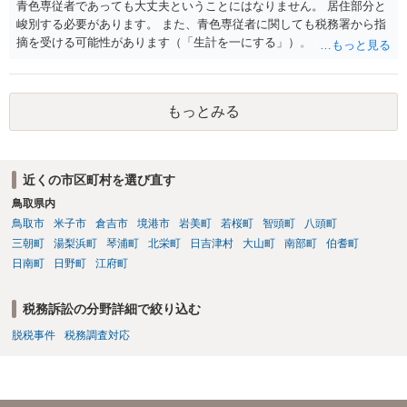
青色専従者であっても大丈夫ということにはなりません。 居住部分と
峻別する必要があります。 また、青色専従者に関しても税務署から指
摘を受ける可能性があります（「生計を一にする」）。
もっとみる
近くの市区町村を選び直す
鳥取県内
鳥取市
米子市
倉吉市
境港市
岩美町
若桜町
智頭町
八頭町
三朝町
湯梨浜町
琴浦町
北栄町
日吉津村
大山町
南部町
伯耆町
日南町
日野町
江府町
税務訴訟の分野詳細で絞り込む
脱税事件
税務調査対応