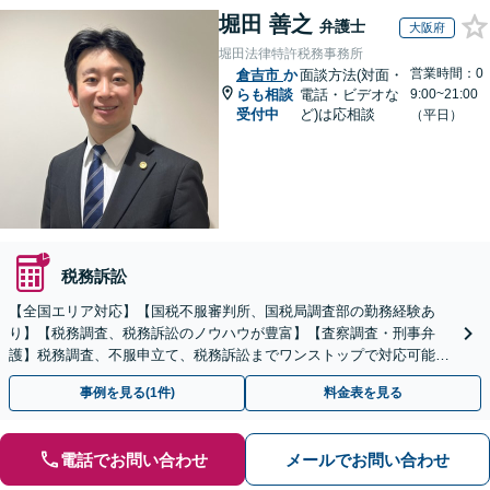
堀田 善之
弁護士
大阪府
堀田法律特許税務事務所
営業時間：0
倉吉市
か
面談方法(対面・
らも相談
電話・ビデオな
9:00~21:00
受付中
ど)は応相談
（平日）
税務訴訟
【全国エリア対応】【国税不服審判所、国税局調査部の勤務経験あ
り】【税務調査、税務訴訟のノウハウが豊富】【査察調査・刑事弁
護】税務調査、不服申立て、税務訴訟までワンストップで対応可能！
事業承継にも対応【休日・夜間相談可】
事例を見る(1件)
料金表を見る
電話でお問い合わせ
メールでお問い合わせ