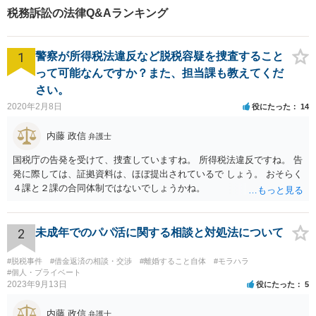
【日弁連国際人権問題委員会
税務訴訟の法律Q&Aランキング
所属】お困りの方は、お気軽
にご相談下さい。
1
警察が所得税法違反など脱税容疑を捜査すること
って可能なんですか？また、担当課も教えてくだ
さい。
2020年2月8日
役にたった
14
内藤 政信
弁護士
国税庁の告発を受けて、捜査していますね。 所得税法違反ですね。 告
発に際しては、証拠資料は、ほぼ提出されているで しょう。 おそらく
４課と２課の合同体制ではないでしょうかね。
2
未成年でのパパ活に関する相談と対処法について
#脱税事件
#借金返済の相談・交渉
#離婚すること自体
#モラハラ
#個人・プライベート
2023年9月13日
役にたった
5
内藤 政信
弁護士