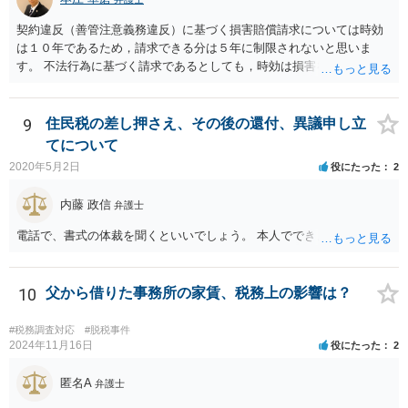
契約違反（善管注意義務違反）に基づく損害賠償請求については時効
は１０年であるため，請求できる分は５年に制限されないと思いま
す。 不法行為に基づく請求であるとしても，時効は損害を知ってから
３年です。 金額も大きいとのことですので，弁護士にご相談されるこ
とをお勧めいたします。
9
住民税の差し押さえ、その後の還付、異議申し立
てについて
2020年5月2日
役にたった
2
内藤 政信
弁護士
電話で、書式の体裁を聞くといいでしょう。 本人でできますね。
10
父から借りた事務所の家賃、税務上の影響は？
#税務調査対応
#脱税事件
2024年11月16日
役にたった
2
匿名A
弁護士