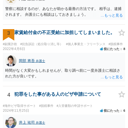
警察に相談するのが、あなたが助かる最善の方法です。 相手は、逮捕
されます。 弁護士にも相談はしておきましょう。
3
家賃給付金の不正受給に加担してしまいました。
#副業詐欺
#抗告訴訟（処分取り消し等）
#個人事業主・フリーランス
#脱税事件
2022年4月6日
役にたった
8
岡部 将吾
弁護士
時間がなく大変かもしれませんが、取り調べ前に一度弁護士に相談さ
れた方が良いです。
4
犯罪をした事がある人のビザ申請について
#海外ビザ取得サポート
#脱税事件
#入管書類の申請サポート
2024年11月25日
役にたった
6
井上 祐司
弁護士