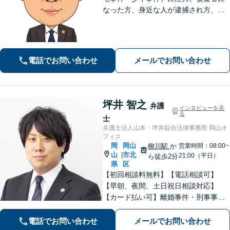
なった方、身近な人が逮捕され方、す
ぐにご相談ください。刑事事件はスピ
ード勝負、初回の接見は即時駆けつけ
ます。事件解決後のアフターケアもい
たします。
電話でお問い合わせ
メールでお問い合わせ
坪井 智之
弁護
インタビューを見
る
士
弁護士法人山本・坪井綜合法律事務所 岡山オ
フィス
岡
岡山
柳川駅
か
営業時間：08:00~
山
市北
|
21:00（平日）
ら徒歩2分
県
区
【初回相談料無料】【電話相談可】
【早朝、夜間、土日祝日相談対応】
【カード払い可】離婚事件・刑事事
件・交通事故の専門弁護士があなたの
お悩みを解決いたします。一人で悩ま
電話でお問い合わせ
メールでお問い合わせ