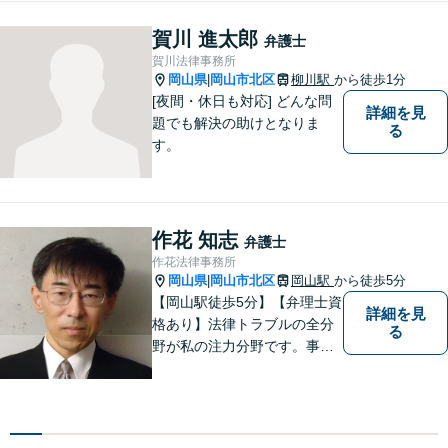
約受付可】皆様方のお悩みが
少しでも解決されますよう，
賀川 進太郎
弁護士
誠心誠意努力いたす所存で
賀川法律事務所
す。皆様方のご来所をお待ち
岡山県
岡山市北区
柳川駅
から徒歩1分
|
しております。
[夜間・休日も対応] どんな問
詳細を見
題でも解決の助けとなりま
る
す。
作花 知志
弁護士
作花法律事務所
岡山県
岡山市北区
岡山駅
から徒歩5分
|
【岡山駅徒歩5分】【弁理士資
詳細を見
格あり】法律トラブルの全分
る
野が私の注力分野です。事務
所の理念は、ご相談の後には
心の中に花が咲いたようにな
っていただけること。【法テ
ラス対応】【後払い対応】