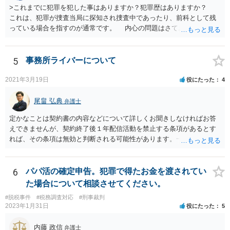
>これまでに犯罪を犯した事はありますか？犯罪歴はありますか？
これは、犯罪が捜査当局に探知され捜査中であったり、前科として残
っている場合を指すのが通常です。 内心の問題はさておき、ご質問
の状況であれば「いいえ」と回答するのがセオリーかと思います。
5
事務所ライバーについて
2021年3月19日
役にたった
4
尾畠 弘典
弁護士
定かなことは契約書の内容などについて詳しくお聞きしなければお答
えできませんが、契約終了後１年配信活動を禁止する条項があるとす
れば、その条項は無効と判断される可能性があります。一度実際に弁
護士に相談して、契約書の内容などを確認した上で今後の対応を検討
した方がよろしいかと存じます。
6
パパ活の確定申告。犯罪で得たお金を渡されてい
た場合について相談させてください。
#脱税事件
#税務調査対応
#刑事裁判
2023年1月31日
役にたった
5
内藤 政信
弁護士