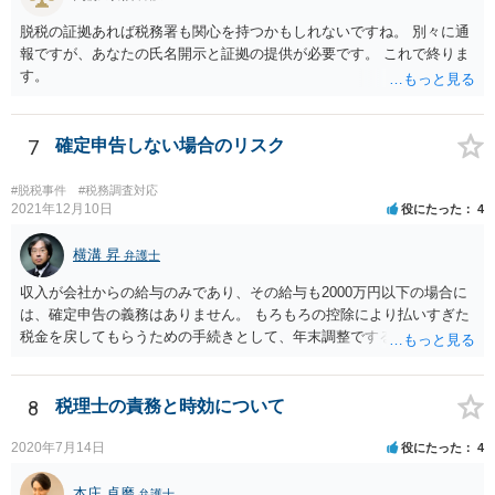
脱税の証拠あれば税務署も関心を持つかもしれないですね。 別々に通
報ですが、あなたの氏名開示と証拠の提供が必要です。 これで終りま
す。
7
確定申告しない場合のリスク
#脱税事件
#税務調査対応
2021年12月10日
役にたった
4
横溝 昇
弁護士
収入が会社からの給与のみであり、その給与も2000万円以下の場合に
は、確定申告の義務はありません。 もろもろの控除により払いすぎた
税金を戻してもらうための手続きとして、年末調整でするのか、確定
申告でするのか、ということになります。 そうではなく、確定申告を
する義務がある場合で確定申告をしなかった場合には、税務署の調査
等があり、本来払うべき税金にプラスして加算税の処分を科される場
8
税理士の責務と時効について
合もあります。 高額なものでもない限り単なる無申告だけでは直ちに
逮捕されないとは思います。
2020年7月14日
役にたった
4
本庄 卓磨
弁護士