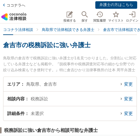
弁護士の方はこちら
ココナラへ
投稿する
探す
閲覧履歴
マイリスト
ログイン
ココナラ法律相談
鳥取県で法律相談できる弁護士
倉吉市で法律相談で
倉吉市の税務訴訟に強い弁護士
鳥取県の倉吉市で税務訴訟に強い弁護士が1名見つかりました。分割払いに対応
している弁護士なども掲載中。『脱税事件や税務調査対応等の細かな分野での
絞り込み検索もでき便利です。』特に倉吉ひかり法律事務所の辻本 周平弁護士
のプロフィール情報や弁護士費用、強みなどが注目されています。『倉吉市で
土日や夜間に発生した税務訴訟のトラブルを今すぐに弁護士に相談したい』
エリア
鳥取県、倉吉市
変更
『税務訴訟のトラブル解決の実績豊富な近くの弁護士を検索したい』『初回相
談無料で税務訴訟を法律相談できる倉吉市内の弁護士に相談予約したい』など
相談内容
税務訴訟
変更
でお困りの相談者さんにおすすめです。
詳細条件
未選択
変更
税務訴訟に強い倉吉市から相談可能な弁護士