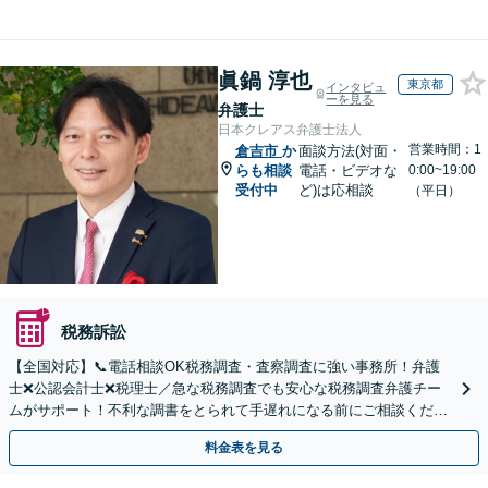
眞鍋 淳也
東京都
インタビュ
ーを見る
弁護士
日本クレアス弁護士法人
営業時間：1
倉吉市
か
面談方法(対面・
らも相談
電話・ビデオな
0:00~19:00
受付中
ど)は応相談
（平日）
税務訴訟
【全国対応】📞電話相談OK税務調査・査察調査に強い事務所！弁護
士❌公認会計士❌税理士／急な税務調査でも安心な税務調査弁護チー
ムがサポート！不利な調書をとられて手遅れになる前にご相談くださ
い。
料金表を見る