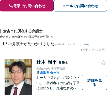
電話でお問い合わせ
メールでお問い合わせ
倉吉市に所在する弁護士
倉吉市の事務所等での面談予約が可能です。
1
人の弁護士が見つかりました
(検索結果について詳しくは
こちら
)
1件中 1-1件を表示
辻本 周平
弁護士
倉吉ひかり法律事務所
鳥取県
倉吉市
|
お一人で悩まずご相談くださ
詳細を見
い。ご相談者様のお話を丁寧
る
にお聞きし、最適な解決へと
導きます。