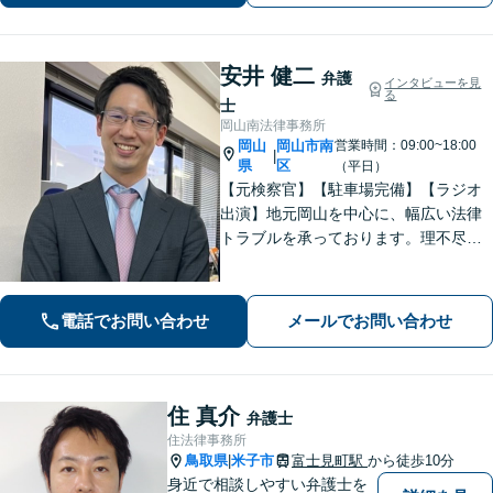
ずに新たな一歩をわたしたちと。
安井 健二
弁護
インタビューを見
る
士
岡山南法律事務所
岡山
岡山市南
営業時間：09:00~18:00
|
県
区
（平日）
【元検察官】【駐車場完備】【ラジオ
出演】地元岡山を中心に、幅広い法律
トラブルを承っております。理不尽な
思いをされている方が「明るい未来」
を歩んでいけるよう、親切丁寧にサポ
ートいたします。お困りの方はお早め
電話でお問い合わせ
メールでお問い合わせ
にご相談ください【WEB面談｜夜間面
談可】
住 真介
弁護士
住法律事務所
鳥取県
米子市
富士見町駅
から徒歩10分
|
身近で相談しやすい弁護士を