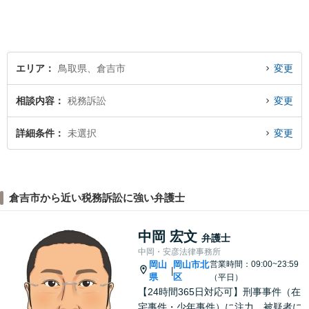
エリア
鳥取県、倉吉市
変更
相談内容
税務訴訟
変更
詳細条件
未選択
変更
倉吉市から近い税務訴訟に強い弁護士
中岡 宏文
弁護士
中岡・安彦法律事務所
岡山
岡山市北
営業時間：09:00~23:59
|
県
区
（平日）
【24時間365日対応可】刑事事件（在
宅事件・少年事件）に注力。被疑者に