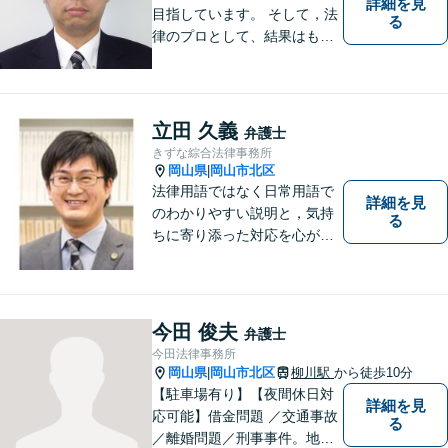
詳細を見
目指しています。 そして，法
る
律のプロとして、結果はもち
ろん，解決に至る過程にこだ
わり，質の高いサービスを提
供します。 また，相談者様、
依頼者様の心を理解し，寄り
立田 久義
弁護士
添いながら問題い解決のサポ
きずな綜合法律事務所
ートを心がけています。
岡山県
岡山市北区
|
法律用語ではなく日常用語で
詳細を見
のわかりやすい説明と，気持
る
ちに寄り添った対応を心がけ
ています。
今田 俊夫
弁護士
今田法律事務所
岡山県
岡山市北区
柳川駅
から徒歩10分
|
【駐車場有り】【夜間休日対
詳細を見
応可能】借金問題 ／交通事故
る
／離婚問題／刑事事件。地域