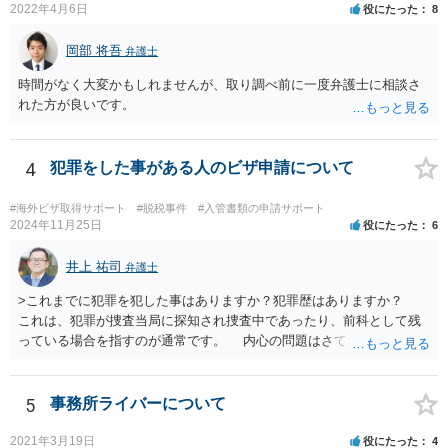
2022年4月6日
役にたった
8
岡部 将吾
弁護士
時間がなく大変かもしれませんが、取り調べ前に一度弁護士に相談さ
れた方が良いです。
4
犯罪をした事がある人のビザ申請について
#海外ビザ取得サポート
#脱税事件
#入管書類の申請サポート
2024年11月25日
役にたった
6
井上 祐司
弁護士
>これまでに犯罪を犯した事はありますか？犯罪歴はありますか？
これは、犯罪が捜査当局に探知され捜査中であったり、前科として残
っている場合を指すのが通常です。 内心の問題はさておき、ご質問
の状況であれば「いいえ」と回答するのがセオリーかと思います。
5
事務所ライバーについて
2021年3月19日
役にたった
4