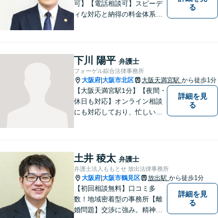
可】【電話相談可】スピーデ
る
ィな対応と納得の料金体系で
安心してご依頼いただけるよ
う努めております。まずはお
気軽にご相談ください。
下川 陽平
弁護士
フォーゲル綜合法律事務所
大阪府
大阪市北区
大阪天満宮駅
から徒歩1分
|
【大阪天満宮駅1分】【夜間・
詳細を見
休日も対応】オンライン相談
る
にも対応しており、忙しい方
でも気軽にご相談いただけま
す。どんな問題にも粘り強く
向き合い、最良の結果を導き
出せるよう全力を尽くして参
土井 稜太
弁護士
ります！企業法務から個人ト
弁護士法人ももとせ 放出法律事務所
ラブルまで幅広く対応。【完
大阪府
大阪市鶴見区
放出駅
から徒歩1分
|
全個室で相談】
【初回相談無料】口コミ多
詳細を見
数！地域密着型の事務所【離
る
婚問題】交渉に強み。精神的