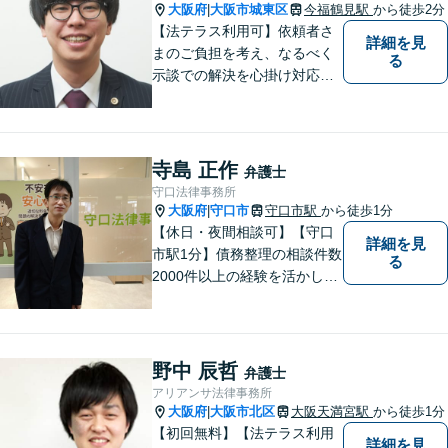
大阪府
大阪市城東区
今福鶴見駅
から徒歩2分
|
【法テラス利用可】依頼者さ
詳細を見
まのご負担を考え、なるべく
る
示談での解決を心掛け対応い
たします。コミュニケーショ
ン力と精神的なタフさが強
み。依頼者さまにとって身近
で頼れる弁護士を目指しま
寺島 正作
弁護士
す。【休日相談可】【今福鶴
守口法律事務所
見駅2分】
大阪府
守口市
守口市駅
から徒歩1分
|
【休日・夜間相談可】【守口
詳細を見
市駅1分】債務整理の相談件数
る
2000件以上の経験を活かし、
依頼者様の法律問題を徹底的
にバックアップいたします。
どなたでも相談しやすく、依
頼者様が不安を抱かないよう
野中 辰哲
弁護士
に、わかりやすく的確なアド
アリアンサ法律事務所
バイスを心がけております。
大阪府
大阪市北区
大阪天満宮駅
から徒歩1分
|
【初回無料】【法テラス利用
詳細を見