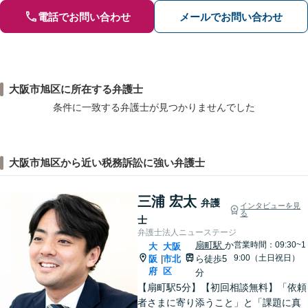
電話でお問い合わせ
メールでお問い合わせ
大阪市旭区に所在する弁護士
条件に一致する弁護士が見つかりませんでした
大阪市旭区から近い税務訴訟に強い弁護士
三浦 宏太
弁護
インタビューを見
る
士
弁護士法人ニューステージ
扇町駅
か
営業時間：09:30~1
大
大阪
9:00（土日祝日）
阪
市北
ら徒歩5
|
府
区
分
【扇町駅5分】【初回相談無料】「依頼
者さまに寄り添うこと」と「課題に真