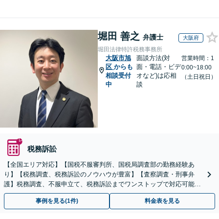
堀田 善之
弁護士
大阪府
堀田法律特許税務事務所
大阪市旭
面談方法(対
営業時間：1
区
からも
面・電話・ビデ
0:00~18:00
相談受付
オなど)は応相
（土日祝日）
中
談
税務訴訟
【全国エリア対応】【国税不服審判所、国税局調査部の勤務経験あ
り】【税務調査、税務訴訟のノウハウが豊富】【査察調査・刑事弁
護】税務調査、不服申立て、税務訴訟までワンストップで対応可能！
事業承継にも対応【休日・夜間相談可】
事例を見る(1件)
料金表を見る