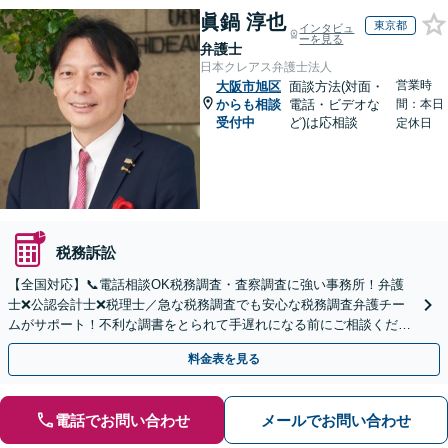
眞鍋 淳也
東京都
インタビュ
ーを見る
弁護士
日本クレアス弁護士法人
営業時
大阪市旭区
面談方法(対面・
からも相談
電話・ビデオな
間：本日
受付中
ど)は応相談
定休日
税務訴訟
【全国対応】📞電話相談OK税務調査・査察調査に強い事務所！弁護
士❌公認会計士❌税理士／急な税務調査でも安心な税務調査弁護チー
ムがサポート！不利な調書をとられて手遅れになる前にご相談くださ
い。
料金表を見る
電話でお問い合わせ
メールでお問い合わせ