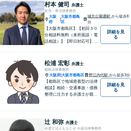
村本 健司
弁護士
友渕・希法律事務所
城北公園通駅
から徒歩8
大阪
大阪市都島
|
府
区
分
【大阪市都島区】【初回３０
詳細を見
分相談料無料（来所面談・電
る
話相談）】【即日対応可】
【都島駅・城北公園通駅】
【高倉町三丁目バス停徒歩１
分】【当日・夜間・休日相談
松浦 宏彰
弁護士
可】刑事事件/相続問題/離婚問
都島法律事務所
題など経験と知識をもとに、
大阪府
大阪市都島区
野江内代駅
から徒歩3分
|
依頼者様の不安を解消し、問
【都島区で地域密着型の法律
詳細を見
題解決へ導きます
相談】相続・交通事故・債務
る
整理に注力する弁護士が親身
に対応。費用や手続きを明確
に説明し、あなたの不安を解
消します。大阪市都島区の皆
様、まずはお気軽にご連絡く
辻 和弥
弁護士
ださい。初回面談予約受付中
弁護士法人ももとせ 今福法律事務所