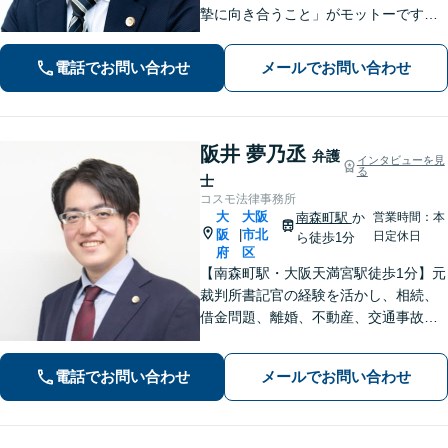
摯に向き合うこと」がモットーです。
企業法務に10年以上の実績あり。企業
側の労働問題や債権回収、不動産トラ
電話でお問い合わせ
メールでお問い合わせ
ブルなどに幅広く対応します【土日祝
対応可】個人の方の相続問題もお任せ
ください
阪井 夢乃丞
弁護
インタビューを見
る
士
コスモ法律事務所
大
大阪
南森町駅
か
営業時間：本
阪
市北
|
日定休日
ら徒歩1分
府
区
【南森町駅・大阪天満宮駅徒歩1分】元
裁判所書記官の経験を活かし、相続、
借金問題、離婚、不動産、交通事故に
注力。金額やスピード等、ご相談者様
が一番大事にしたい想いを丁寧に伺
電話でお問い合わせ
メールでお問い合わせ
い、納得のいく最善の解決策をご提案
いたします。【WEB面談可能】