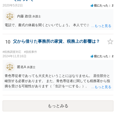
2020年5月2日
役にたった
2
内藤 政信
弁護士
電話で、書式の体裁を聞くといいでしょう。 本人でできますね。
10
父から借りた事務所の家賃、税務上の影響は？
#税務調査対応
#脱税事件
2024年11月16日
役にたった
2
匿名A
弁護士
青色専従者であっても大丈夫ということにはなりません。 居住部分と
峻別する必要があります。 また、青色専従者に関しても税務署から指
摘を受ける可能性があります（「生計を一にする」）。
もっとみる