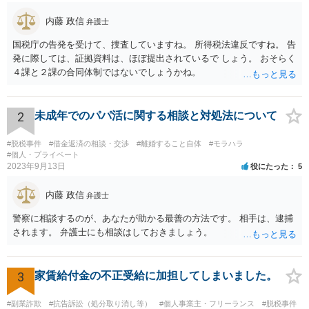
内藤 政信
弁護士
国税庁の告発を受けて、捜査していますね。 所得税法違反ですね。 告
発に際しては、証拠資料は、ほぼ提出されているで しょう。 おそらく
４課と２課の合同体制ではないでしょうかね。
2
未成年でのパパ活に関する相談と対処法について
#脱税事件
#借金返済の相談・交渉
#離婚すること自体
#モラハラ
#個人・プライベート
2023年9月13日
役にたった
5
内藤 政信
弁護士
警察に相談するのが、あなたが助かる最善の方法です。 相手は、逮捕
されます。 弁護士にも相談はしておきましょう。
3
家賃給付金の不正受給に加担してしまいました。
#副業詐欺
#抗告訴訟（処分取り消し等）
#個人事業主・フリーランス
#脱税事件