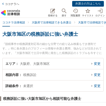
弁護士の方はこちら
ココナラへ
投稿する
探す
閲覧履歴
マイリスト
ログイン
ココナラ法律相談
大阪府で法律相談できる弁護士
大阪市で法律相談で
大阪市旭区の税務訴訟に強い弁護士
『脱税事件や税務調査対応等の細かな分野での絞り込み検索もでき便利で
す。』特に各弁護士のプロフィール情報や弁護士費用、強みなどが注目されて
います。『大阪市旭区で土日や夜間に発生した税務訴訟のトラブルを今すぐに
弁護士に相談したい』『税務訴訟のトラブル解決の実績豊富な近くの弁護士を
検索したい』『初回相談無料で税務訴訟を法律相談できる大阪市旭区内の弁護
エリア
大阪府、大阪市旭区
変更
士に相談予約したい』などでお困りの相談者さんにおすすめです。
相談内容
税務訴訟
変更
詳細条件
未選択
変更
税務訴訟に強い大阪市旭区から相談可能な弁護士