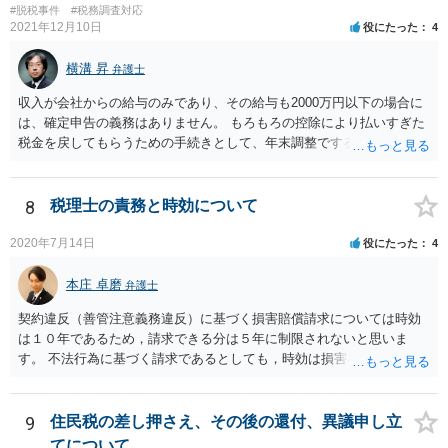
#脱税事件
#税務調査対応
2021年12月10日
役にたった
4
横溝 昇
弁護士
収入が会社からの給与のみであり、その給与も2000万円以下の場合に
は、確定申告の義務はありません。 もろもろの控除により払いすぎた
税金を戻してもらうための手続きとして、年末調整でするのか、確定
申告でするのか、ということになります。 そうではなく、確定申告を
する義務がある場合で確定申告をしなかった場合には、税務署の調査
等があり、本来払うべき税金にプラスして加算税の処分を科される場
8
税理士の責務と時効について
合もあります。 高額なものでもない限り単なる無申告だけでは直ちに
逮捕されないとは思います。
2020年7月14日
役にたった
4
本庄 卓磨
弁護士
契約違反（善管注意義務違反）に基づく損害賠償請求については時効
は１０年であるため，請求できる分は５年に制限されないと思いま
す。 不法行為に基づく請求であるとしても，時効は損害を知ってから
３年です。 金額も大きいとのことですので，弁護士にご相談されるこ
とをお勧めいたします。
9
住民税の差し押さえ、その後の還付、異議申し立
てについて