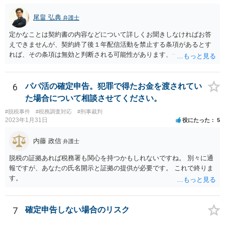
尾畠 弘典
弁護士
定かなことは契約書の内容などについて詳しくお聞きしなければお答
えできませんが、契約終了後１年配信活動を禁止する条項があるとす
れば、その条項は無効と判断される可能性があります。一度実際に弁
護士に相談して、契約書の内容などを確認した上で今後の対応を検討
した方がよろしいかと存じます。
6
パパ活の確定申告。犯罪で得たお金を渡されてい
た場合について相談させてください。
#脱税事件
#税務調査対応
#刑事裁判
2023年1月31日
役にたった
5
内藤 政信
弁護士
脱税の証拠あれば税務署も関心を持つかもしれないですね。 別々に通
報ですが、あなたの氏名開示と証拠の提供が必要です。 これで終りま
す。
7
確定申告しない場合のリスク