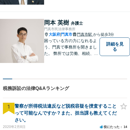
な負担が少しでも軽くなるよ
う、寄り添いの姿勢で事件解
決に臨みます【相続・遺言】
迅速かつ丁寧な対応を心が
岡本 英樹
弁護士
け、満足度の高い解決を目指
門真市民法律事務所
します【放出駅1分】
大阪府
門真市
門真市駅
から徒歩3分
|
困っている方の力になれるよ
詳細を見
う、門真で事務所を開きまし
る
た。 弊所では労働、相続、離
婚、交通事故、不動産、破
産、中小企業法務その他様々
な法律相談を承っておりま
す。
税務訴訟の法律Q&Aランキング
1
警察が所得税法違反など脱税容疑を捜査すること
って可能なんですか？また、担当課も教えてくだ
さい。
2020年2月8日
役にたった
14