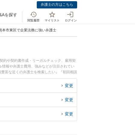
弁護士の方はこちら
&Aを探す
閲覧履歴
マイリスト
ログイン
熊本市東区で企業法務に強い弁護士
士契約や契約書作成・リーガルチェック、雇用契
ル情報や弁護士費用、強みなどが注目されてい
績豊富な近くの弁護士を検索したい』『初回相談
変更
変更
変更