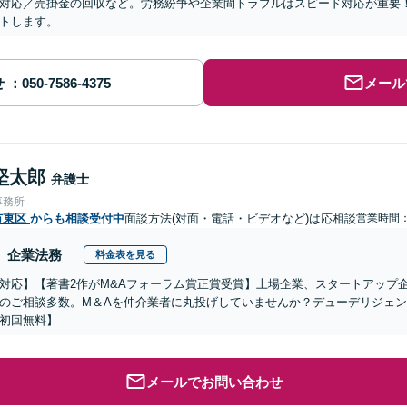
対応／売掛金の回収など。労務紛争や企業間トラブルはスピード対応が重要
トします。
せ
メール
堅太郎
弁護士
事務所
市東区
からも相談受付中
面談方法(対面・電話・ビデオなど)は応相談
営業時間：0
企業法務
料金表を見る
対応】【著書2作がM&Aフォーラム賞正賞受賞】上場企業、スタートアップ
のご相談多数。M＆Aを仲介業者に丸投げしていませんか？デューデリジェ
初回無料】
メールでお問い合わせ