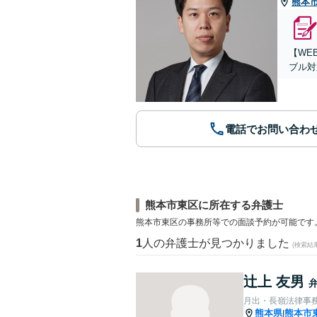
熊本
【WE
ブル対
電話でお問い合わ
熊本市東区に所在する弁護士
熊本市東区の事務所等での面談予約が可能です
1
人の弁護士が見つかりました
(検索結
辻上 友男
月出・長嶺法律事
熊本県
熊本市
|