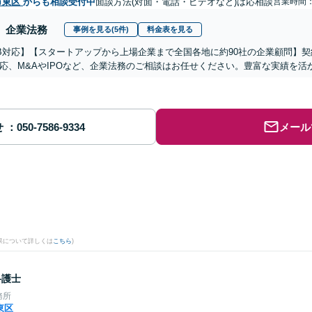
市東区
からも相談受付中
面談方法(対面・電話・ビデオなど)は応相談
営業時間：0
企業法務
事例を見る(5件)
料金表を見る
B対応】【スタートアップから上場企業まで全国各地に約90社の企業顧問】
応、M&AやIPOなど、企業法務のご相談はお任せください。豊富な実績を
せ
メール
。
果について詳しくは
こちら
)
弁護士
務所
東区