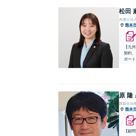
松田 
弁護士法
熊本
【九州
契約、
ポート
原 隆
原綜合法
熊本
【顧問