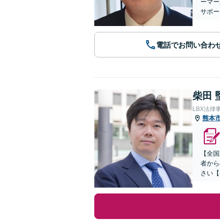
ーマー
サポー
電話でお問い合わ
柴田 
LBX法律
熊本
【全国
者から
さい【