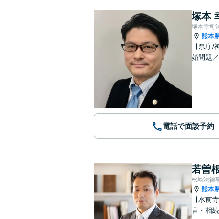
塚本 
塚本幸司
熊本
【県庁/
婚問題／
電話で面談予約
若曽根
松﨑法律
熊本
【水前寺
言・相続