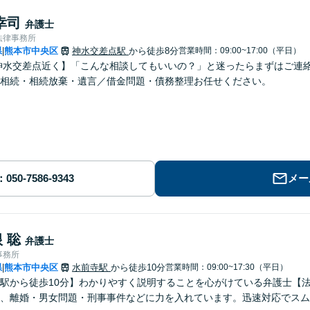
幸司
弁護士
法律事務所
県
熊本市中央区
神水交差点駅
から徒歩8分
営業時間：09:00~17:00（平日）
|
神水交差点近く】「こんな相談してもいいの？」と迷ったらまずはご連
相続・相続放棄・遺言／借金問題・債務整理お任せください。
メー
 聡
弁護士
事務所
県
熊本市中央区
水前寺駅
から徒歩10分
営業時間：09:00~17:30（平日）
|
駅から徒歩10分】わかりやすく説明することを心がけている弁護士【
、離婚・男女問題・刑事事件などに力を入れています。迅速対応でスム