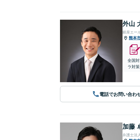
外山 
銀座エー
熊本
全国対
ラ対策
電話でお問い合わ
加藤 
弁護士法