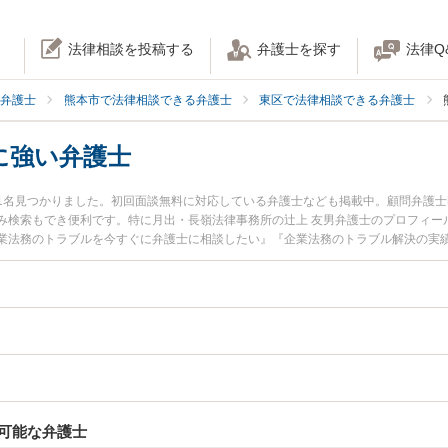
法律相談を投稿する
弁護士を探す
法律Q
弁護士
熊本市で法律相談できる弁護士
東区で法律相談できる弁護士
に強い弁護士
1名見つかりました。初回面談無料に対応している弁護士なども掲載中。顧問弁護
み検索もでき便利です。特に月出・長嶺法律事務所の辻上 友男弁護士のプロフィー
業法務のトラブルを今すぐに弁護士に相談したい』『企業法務のトラブル解決の実
の弁護士に相談予約したい』などでお困りの相談者さんにおすすめです。
可能な弁護士