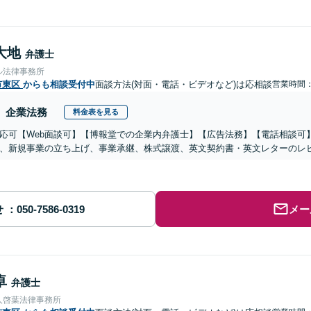
大地
弁護士
ル法律事務所
市東区
からも相談受付中
面談方法(対面・電話・ビデオなど)は応相談
営業時間：1
企業法務
料金表を見る
応可【Web面談可】【博報堂での企業内弁護士】【広告法務】【電話相談可】Yo
、新規事業の立ち上げ、事業承継、株式譲渡、英文契約書・英文レターのレ
せ
メー
卓
弁護士
人啓葉法律事務所