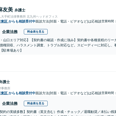
麻友美
弁護士
人大手町法律事務所 北九州ヘッドオフィス
市東区
からも相談受付中
面談方法(対面・電話・ビデオなど)は応相談
営業時間：0
企業法務
料金表を見る
・山口エリア対応】【契約書の確認・作成に強み】契約書や各種規程のリー
債権回収、ハラスメント調査、トラブル対応など。スピーディーに対応し、
【駐車場あり】
弁護士
律事務所
市東区
からも相談受付中
面談方法(対面・電話・ビデオなど)は応相談
営業時間：0
企業法務
料金表を見る
契約の実績多数】契約書（英文含む）作成・チェック／退職勧奨／未払い残