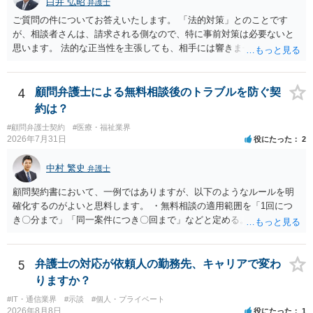
白井 弘昭
弁護士
ご質問の件についてお答えいたします。 「法的対策」とのことです
が、相談者さんは、請求される側なので、特に事前対策は必要ないと
思います。 法的な正当性を主張しても、相手には響きません。そもそ
も、法的正当性が薄いことは相手も分かっていますので。 相手方が法
的手段として裁判（おそらく少額訴訟）をするかどうかの問題ですの
で、訴訟を提起してきたら粛々と対応することになります。 少額訴訟
4
顧問弁護士による無料相談後のトラブルを防ぐ契
は、１人（１社）年間１０回までしかできないので、こちらが毅然と
約は？
支払いを拒否すれば、少額訴訟を提起する可能性は、低いものと思わ
#顧問弁護士契約
#医療・福祉業界
れます。 ただ、裁判を東京などの遠隔地で起こされますと、対応する
2026年7月31日
役にたった
2
だけで費用がかかりますので、難しいところです。 当事者での対応で
すと、押し負けて支払うかもと考えますので、弁護士に依頼するなど
中村 繁史
弁護士
して対応をすれば、より裁判をしてくる可能性は減りますが、当然費
用がかかります。 毅然と拒否して後は裁判するならしてくださいの対
顧問契約書において、一例ではありますが、以下のようなルールを明
応、弁護士に依頼して同様の対応、裁判してきたら、従業員にて粛々
確化するのがよいと思料します。 ・無料相談の適用範囲を「1回につ
と対応のどれかを選択することになります。 以上、ご参考まで。
き〇分まで」「同一案件につき〇回まで」などと定める。 ・無料相談
の範囲を超える継続的な質疑応答やメール対応は原則として受け付け
ず、継続して対応する場合は「個別受任（有料契約）」が必要であ
る。 ・無料相談から個別の事件処理へ移行する場合は、弁護士と従業
5
弁護士の対応が依頼人の勤務先、キャリアで変わ
員との間で必ず個別の委任契約書を締結し、着手金や報酬等の費用体
りますか？
系を事前に明示する手続を義務付ける。 相談料が無料であっても、法
#IT・通信業界
#示談
#個人・プライベート
律相談という法的サービスを提供する以上、弁護士は善良な管理者の
2026年8月8日
役にたった
1