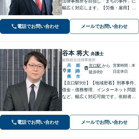
法律事務所を目指し「まちの事件」に
幅広く対応します。【労働・雇用】残
業代の未払い、不当解雇に悩んでいま
せんか？正しい知識で正当な権利を主
電話でお問い合わせ
メールでお問い合わせ
張します。【相続・遺言】遺言書作成
のサポートはお任せください。
谷本 将大
弁護士
姫路総合法律事務所
兵
姫
京口駅
から
営業時間：本
庫
路
|
日定休日
徒歩9分
県
市
【京口駅9分】【地域密着】刑事事件、
借金・債務整理、インターネット問題
など、幅広く対応可能です。依頼者さ
まが抱える苦悩や苦しみにできる限り
寄り添い、丁寧かつ親身に対応いたし
ます。また、問題となっている背景事
電話でお問い合わせ
メールでお問い合わせ
情にも気を配り、根本的な解決を目指
します。