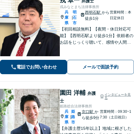
戎 卓一
弁護士
戎みなとまち法律事務所
兵
明
西明石駅
から
営業時間：本
庫
石
|
日定休日
徒歩1分
県
市
【初回相談無料】【夜間・休日対応可
能】【西明石駅より徒歩1分】依頼者の
お話をじっくり聴いて、感情や人間関
係にも配慮して柔軟に最適な解決策を
考えます。1日も早い解決のためにフッ
トワーク軽く迅速・誠実に対応しま
電話でお問い合わせ
メールで面談予約
す。まずはお気軽にご相談ください。
園田 洋輔
弁護
インタビューを見
る
士
姫路総合法律事務所
兵
姫
京口駅
か
営業時間：09:30~1
庫
路
|
7:30（土日祝日）
ら徒歩9分
県
市
【弁護士歴15年以上】地域に根ざした