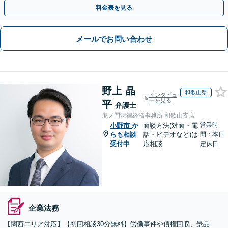
や契約書作成・交渉はお任せください【初回無料】
料金表を見る
メールでお問い合わせ
野上 晶
和歌山県
インタビュ
ーを見る
平
弁護士
虎ノ門法律経済事務所 和歌山支店
営業時
小野市
か
面談方法(対面・電
らも相談
話・ビデオなど)は
間：本日
受付中
応相談
定休日
企業法務
【関西エリア対応】【初回相談30分無料】労働事件や債権回収、景品