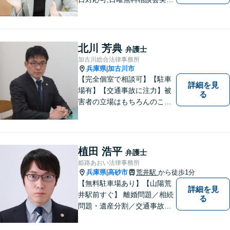
中！ あなたの輝かしい未来
の創出を弁護士がお手伝いし
ます！
北川 芳典
弁護士
加古川総合法律事務所
兵庫県
加古川市
|
【完全個室で相談可】【駐車
詳細を見
場有】【交通事故に注力】被
る
害者の立場はもちろんのこ
と、加害者側の立場でも事件
を処理してきた経験があり、
その経験の中で交通事故に関
する知識を研鑽して参りまし
植田 浩平
弁護士
た。依頼者様の立場に立って
姫路あおい法律事務所
親身に対応いたしますので、
兵庫県
高砂市
荒井駅
から徒歩1分
|
ご相談ください。
【無料駐車場あり】【山陽荒
詳細を見
井駅前すぐ】 離婚問題／相続
る
問題・遺産分割／交通事故／
刑事事件など、幅広く対応し
ます。 法律相談は初回３０分