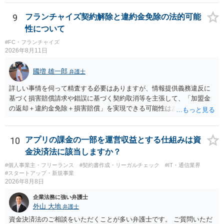
相談者様のご意見が反映されることを、お祈りしております。
9
フランチャイズ契約解除と違約金免除の法的可能
性について
#FC・フランチャイズ
2026年8月11日
國増 雄一郎
弁護士
詳しい事情を伺って精査する必要はありますが、情報提供義務違反に
基づく損害賠償請求や錯誤に基づく契約取消等を主張して、「加盟金
の返却＋違約金免除＋損害賠償」を実現できる可能性はあると思いま
す。 当職は対応可能ですので、ご相談等あればご連絡ください。
10
アプリの課金の一部を運営収益とする仕組みは資
金決済法に該当しますか？
#個人事業主・フリーランス
#契約書作成・リーガルチェック
#IT・通信業界
#スタートアップ・新規事業
2026年8月8日
企業法務に強い弁護士
外山 大地
弁護士
資金決済法のご相談をいただくことが多い弁護士です。 ご質問いただ