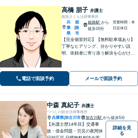
高橋 朋子
弁護士
姫路さくら法律事務所
兵
姫
姫路駅
から
営業時間：本
庫
路
|
日定休日
徒歩10分
県
市
【完全個室対応】【無料駐車場あり】
丁寧なヒアリング、分かりやすい説
明、依頼者に寄り添う解決を心がけて
います。離婚事件、相続問題、犯罪被
害者支援の実績多数。不動産（明渡
し、賃料請求、区分所有等）に関する
電話で面談予約
メールで面談予約
問題についてもご相談下さい。
中森 真紀子
弁護士
つつじの総合法律事務所
兵庫県
加古川市
加古川駅
から徒歩5分
|
【弁護士歴14年目】交通事
詳細を見
故・借金問題・労災の夜間休
る
日対応可,日曜無料相談会実施