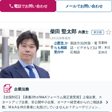
電話でお問い合わせ
メールでお問い合わせ
柴田 堅太郎
弁護士
東京都
LBX法律事務所
営業時
小野市
か
面談方法(対面・電
らも相談
話・ビデオなど)は
間：本日
受付中
応相談
定休日
企業法務
【全国対応】【著書2作がM&Aフォーラム賞正賞受賞】上場企業、ス
タートアップ企業、非公開中小企業、オーナー経営者からのご相談多
数。M＆Aを仲介業者に丸投げしていませんか？デューデリジェンス