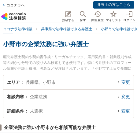
弁護士の方はこちら
ココナラへ
投稿する
探す
閲覧履歴
マイリスト
ログイン
ココナラ法律相談
兵庫県で法律相談できる弁護士
小野市で法律相談で
小野市の企業法務に強い弁護士
顧問弁護士契約や契約書作成・リーガルチェック、雇用契約書・就業規則作成
等の細かな分野での絞り込み検索もでき便利です。特に各弁護士のプロフィー
ル情報や弁護士費用、強みなどが注目されています。『小野市で土日や夜間に
発生した企業法務のトラブルを今すぐに弁護士に相談したい』『企業法務のト
ラブル解決の実績豊富な近くの弁護士を検索したい』『初回相談無料で企業法
エリア
兵庫県、小野市
変更
務を法律相談できる小野市内の弁護士に相談予約したい』などでお困りの相談
者さんにおすすめです。
相談内容
企業法務
変更
詳細条件
未選択
変更
企業法務に強い小野市から相談可能な弁護士