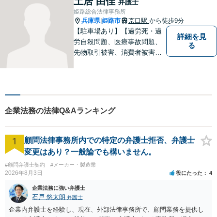
土居 由佳
弁護士
ご相談ください。
姫路総合法律事務所
兵庫県
姫路市
京口駅
から徒歩9分
|
【駐車場あり】【過労死・過
詳細を見
労自殺問題、医療事故問題、
る
先物取引被害、消費者被害、
サラ金・クレジット被害】被
害に遭われた方の立場で問題
の解決を図ると共に、よりよ
い社会になるためのお力にな
ることができればと考えてい
企業法務の法律Q&Aランキング
ます。 お気軽にご相談くださ
い。
1
顧問法律事務所内での特定の弁護士拒否、弁護士
変更はあり？一般論でも構いません。
#顧問弁護士契約
#メーカー・製造業
2026年8月3日
役にたった
4
企業法務に強い弁護士
石戸 悠太朗
弁護士
企業内弁護士を経験し、現在、外部法律事務所で、顧問業務を提供し