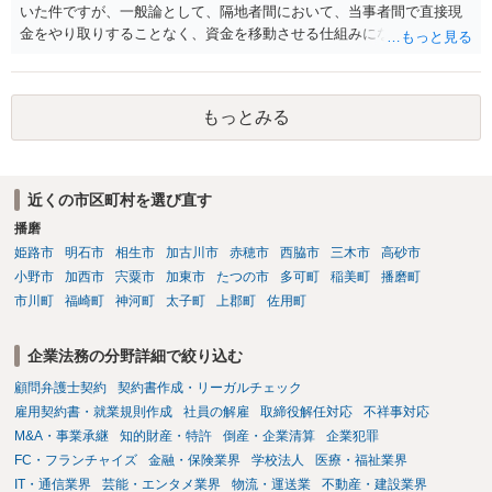
いた件ですが、一般論として、隔地者間において、当事者間で直接現
金をやり取りすることなく、資金を移動させる仕組みになりますの
で、為替取引（資金移動業）に該当する可能性はあります。 もっと
も、為替取引に該当し得る場合であっても、いわゆる収納代行とし
て、資金移動業の規制の対象外となる余地があります。 この点につい
もっとみる
ては、単に「利用者から資金を受け取り、寄付団体に送金する」とい
う資金の流れだけで判断することはできず、アプリの仕組みが利用者
と寄付団体をつなぐプラットフォームとしてどのように位置付けられ
るのか、利用者からの支払がどのような性質のものなのか、寄付の意
近くの市区町村を選び直す
思決定や寄付のタイミングがどのように設定されているのかなど、具
播磨
体的なサービスの座組を踏まえて検討する必要があります。 そのた
め、現在検討されているアプリについて、資金移動業に該当する可能
姫路市
明石市
相生市
加古川市
赤穂市
西脇市
三木市
高砂市
性があるか、また、該当する場合にどのようなサービス設計にすれば
小野市
加西市
宍粟市
加東市
たつの市
多可町
稲美町
播磨町
資金移動業に該当しない形（収納代行など）で運用できるかについて
市川町
福崎町
神河町
太子町
上郡町
佐用町
は、具体的なサービスの仕組みを確認した上で、個別に弁護士へご相
談いただくことをお勧めいたします。
企業法務の分野詳細で絞り込む
顧問弁護士契約
契約書作成・リーガルチェック
雇用契約書・就業規則作成
社員の解雇
取締役解任対応
不祥事対応
M&A・事業承継
知的財産・特許
倒産・企業清算
企業犯罪
FC・フランチャイズ
金融・保険業界
学校法人
医療・福祉業界
IT・通信業界
芸能・エンタメ業界
物流・運送業
不動産・建設業界