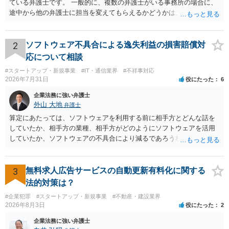
ている弁護士です。 一般的に、複数の弁護士がいる事務所の場合に、
途中から他の弁護士に担当を変えてもらえるかどうかは、当該事務所
の代表の判断に委ねられています。 もっとも、代表としても、依頼者
が不満を抱いている弁護士を担当にすることは望ましくないため、別
の弁護士に変更するのが通常でしょう。それでも、担当弁護士を変え
2
ソフトウェア不具合による逸失利益の損害賠償対
てくれない場合は、他の弁護士の担当案件が一般で担当を変えられな
応について相談
いなどの事情があるかと思います。 担当弁護士が変わらず、仕事内容
#スタートアップ・新規事業
#IT・通信業界
#不祥事対応
も改善されない場合には、決済権限を持つ上司に相談し、顧問契約自
2026年7月31日
役にたった
6
体を見直すのが一番かと思います。
企業法務に強い弁護士
外山 大地
弁護士
算定にあたっては、ソフトウェアを利用する前に相手方とどんな話を
していたか、相手方の業種、相手方がどのようにソフトウェアを活用
していたか、ソフトウェアの不具合により減るであろう相手方の将来
の収入がどの程度得られる見込みであったか等、精査する必要があり
ます。 すでに王先生からも回答されている通り、最寄りの弁護士に相
談されることをお勧めします。
3
無料求人広告サービスの自動更新有料化に関する
法的対策は？
#企業犯罪
#スタートアップ・新規事業
#不動産・建設業界
2026年8月3日
役にたった
2
企業法務に強い弁護士