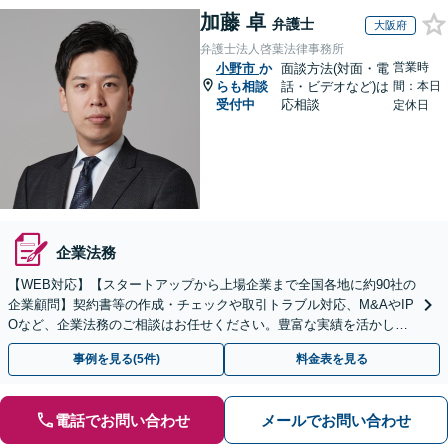
加藤 卓
弁護士
大阪府
弁護士法人啓葉法律事務所
営業時
小野市
か
面談方法(対面・電
らも相談
話・ビデオなど)は
間：本日
受付中
応相談
定休日
企業法務
【WEB対応】【スタートアップから上場企業まで全国各地に約90社の
企業顧問】契約書等の作成・チェックや取引トラブル対応、M&AやIP
Oなど、企業法務のご相談はお任せください。豊富な実績を活かし的
確に対応を進めてまいります。
事例を見る(5件)
料金表を見る
電話でお問い合わせ
メールでお問い合わせ