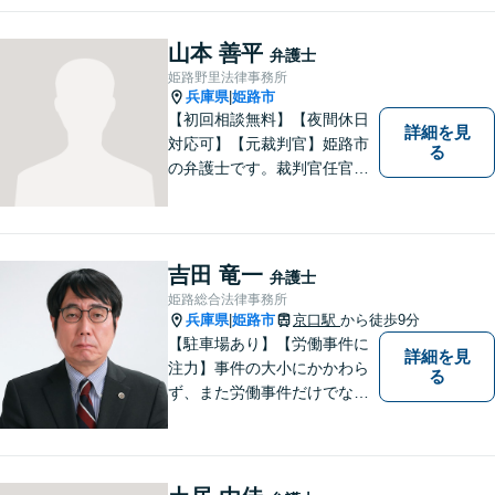
無料ですのでお気軽にご相談
ください。
山本 善平
弁護士
姫路野里法律事務所
兵庫県
姫路市
|
【初回相談無料】【夜間休日
詳細を見
対応可】【元裁判官】姫路市
る
の弁護士です。裁判官任官２
０年で培った経験を生かした
弁護を展開します。ぜひ一度
ご相談ください。
吉田 竜一
弁護士
姫路総合法律事務所
兵庫県
姫路市
京口駅
から徒歩9分
|
【駐車場あり】【労働事件に
詳細を見
注力】事件の大小にかかわら
る
ず、また労働事件だけでなく
全ての事件について、引き受
けた事件は依頼者の目線で依
頼者とともに頑張っていきた
いと考えています。 お気軽に