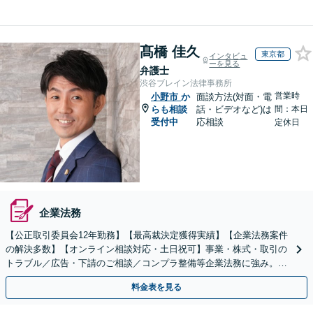
髙橋 佳久
東京都
インタビュ
ーを見る
弁護士
渋谷ブレイン法律事務所
営業時
小野市
か
面談方法(対面・電
らも相談
話・ビデオなど)は
間：本日
受付中
応相談
定休日
企業法務
【公正取引委員会12年勤務】【最高裁決定獲得実績】【企業法務案件
の解決多数】【オンライン相談対応・土日祝可】事業・株式・取引の
トラブル／広告・下請のご相談／コンプラ整備等企業法務に強み。株
式の相続／誹謗中傷対策／不動産問題まで幅広く対応！
料金表を見る