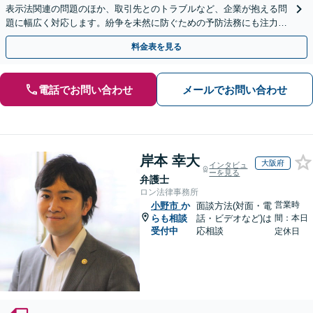
表示法関連の問題のほか、取引先とのトラブルなど、企業が抱える問
題に幅広く対応します。紛争を未然に防ぐための予防法務にも注力
【夜間・休日相談可】顧問契約の実績豊富【Web相談可】
料金表を見る
電話でお問い合わせ
メールでお問い合わせ
岸本 幸大
大阪府
インタビュ
ーを見る
弁護士
ロン法律事務所
営業時
小野市
か
面談方法(対面・電
らも相談
話・ビデオなど)は
間：本日
受付中
応相談
定休日