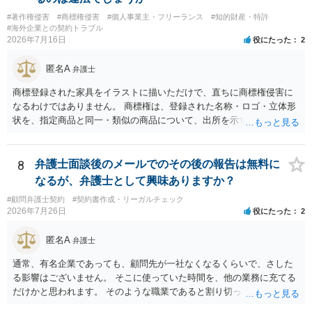
#著作権侵害
#商標権侵害
#個人事業主・フリーランス
#知的財産・特許
#海外企業との契約トラブル
2026年7月16日
役にたった
2
匿名A
弁護士
商標登録された家具をイラストに描いただけで、直ちに商標権侵害に
なるわけではありません。 商標権は、登録された名称・ロゴ・立体形
状を、指定商品と同一・類似の商品について、出所を示す表示として
使用した場合に問題となります。したがって、家具を作品の題材とし
て描くにとどまる場合は、通常、商標権侵害にはなりにくいと考えら
れます。 ただし、家具名や特徴的な形状を商品名・広告に大きく表示
8
弁護士面談後のメールでのその後の報告は無料に
し、公式商品やライセンス商品と誤認させる販売方法であれば、商標
なるが、弁護士として興味ありますか？
権や不正競争防止法上の問題が生じ得ます。家具のデザインに著作権
#顧問弁護士契約
#契約書作成・リーガルチェック
が認められる場合は、著作権も別途問題となります。 無料のSNS投稿
2026年7月26日
役にたった
2
やプレゼントでも、著作権侵害は成立し得ます。商標権については、
有料か無料かよりも、商標として使用しているかが重要です。 また、
匿名A
弁護士
日本の商標権は原則として日本国内にのみ効力を持ちます。外国で販
売する場合は、販売国の商標・意匠等を確認する必要があります。 他
通常、有名企業であっても、顧問先が一社なくなるくらいで、さした
の作家の例は、許諾を得ている、権利が消滅している、侵害に当たら
る影響はございません。 そこに使っていた時間を、他の業務に充てる
ない、又は単に権利行使されていないなど、様々な可能性がありま
だけかと思われます。 そのような職業であると割り切ってご相談され
す。他人が販売していることだけでは、適法とは判断できません。
た方が、かえって良い弁護士に巡り会えるのではないかと思います。