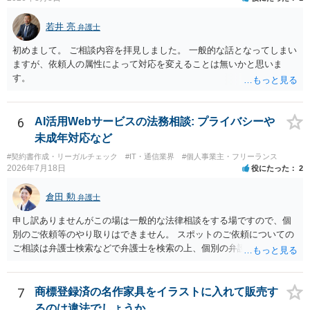
注意をもって対応する義務（善管注意義務）を負うものと思料しま
す。したがって、著しく不誠実な対応、放置、あるいは誤った不当な
若井 亮
弁護士
回答を繰り返したような場合には、弁護士法上の誠実義務違反や品位
保持違反（弁護士法56条1項）として、弁護士会の懲戒対象となり得る
初めまして。 ご相談内容を拝見しました。 一般的な話となってしまい
との理解でよいと考えます。 新たな法律事務所を探す手段について
ますが、依頼人の属性によって対応を変えることは無いかと思いま
は、このウェブサイトで探す方法のほか、弁護士会や法律事務所に直
す。
接問い合わせをする方法もあり得ると存じます。
6
AI活用Webサービスの法務相談: プライバシーや
未成年対応など
#契約書作成・リーガルチェック
#IT・通信業界
#個人事業主・フリーランス
2026年7月18日
役にたった
2
倉田 勲
弁護士
申し訳ありませんがこの場は一般的な法律相談をする場ですので、個
別のご依頼等のやり取りはできません。 スポットのご依頼についての
ご相談は弁護士検索などで弁護士を検索の上、個別の弁護士にご連絡
ください。
7
商標登録済の名作家具をイラストに入れて販売す
るのは違法でしょうか