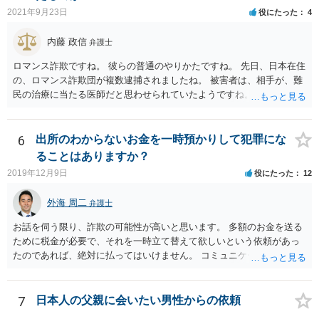
2021年9月23日
役にたった
4
内藤 政信
弁護士
ロマンス詐欺ですね。 彼らの普通のやりかたですね。 先日、日本在住
の、ロマンス詐欺団が複数逮捕されましたね。 被害者は、相手が、難
民の治療に当たる医師だと思わせられていたようですね。
6
出所のわからないお金を一時預かりして犯罪にな
ることはありますか？
2019年12月9日
役にたった
12
外海 周二
弁護士
お話を伺う限り、詐欺の可能性が高いと思います。 多額のお金を送る
ために税金が必要で、それを一時立て替えて欲しいという依頼があっ
たのであれば、絶対に払ってはいけません。 コミュニケーションサイ
トで知り合っただけの人に多額をお金を預けようとする人はいませ
ん。 預かって欲しいお金を送るなどというのは虚言であり、単にあな
たから金銭を詐取しようとしている可能性が高いです。 間に合えばよ
7
日本人の父親に会いたい男性からの依頼
いのですが、くれぐれもお金を送らないようにしてください。