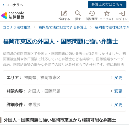
弁護士の方はこちら
ココナラへ
投稿する
探す
閲覧履歴
マイリスト
ログイン
ココナラ法律相談
福岡県で法律相談できる弁護士
福岡市で法律相談で
福岡市東区の外国人・国際問題に強い弁護士
福岡県の福岡市東区で外国人・国際問題に強い弁護士が3名見つかりました。初
回面談無料や休日面談に対応している弁護士なども掲載中。国際離婚やハーグ
条約、国際結婚等の細かな分野での絞り込み検索もでき便利です。特に箱崎法
律事務所の馬場 俊介弁護士や香椎照葉法律事務所の牟田口 裕史弁護士、IK法律
事務所の石松 信行弁護士のプロフィール情報や弁護士費用、強みなどが注目さ
エリア
福岡県、福岡市東区
変更
れています。『福岡市東区で土日や夜間に発生した外国人・国際問題のトラブ
ルを今すぐに弁護士に相談したい』『外国人・国際問題のトラブル解決の実績
相談内容
外国人・国際問題
変更
豊富な近くの弁護士を検索したい』『初回相談無料で外国人・国際問題を法律
相談できる福岡市東区内の弁護士に相談予約したい』などでお困りの相談者さ
んにおすすめです。
詳細条件
未選択
変更
外国人・国際問題に強い福岡市東区から相談可能な弁護士