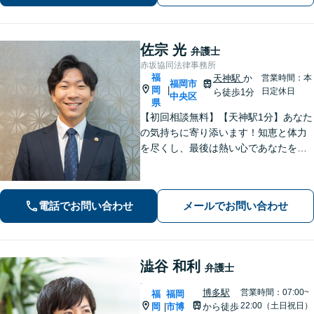
佐宗 光
弁護士
赤坂協同法律事務所
福
天神駅
か
営業時間：本
福岡市
岡
|
日定休日
ら徒歩1分
中央区
県
【初回相談無料】【天神駅1分】あなた
の気持ちに寄り添います！知恵と体力
を尽くし、最後は熱い心であなたをサ
ポート。悩みが法律問題か分からなく
ても大丈夫です。ご友人に話すような
雑談感覚で気軽にご相談ください。
電話でお問い合わせ
メールでお問い合わせ
【夜間・休日相談可】
澁谷 和利
弁護士
.
博多駅
営業時間：07:00~
福
福岡
22:00（土日祝日）
岡
市博
から徒歩
|