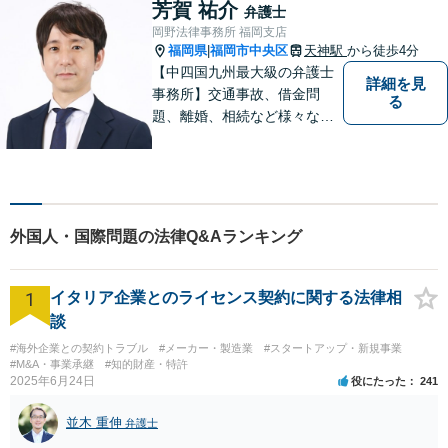
い！
芳賀 祐介
弁護士
岡野法律事務所 福岡支店
福岡県
福岡市中央区
天神駅
から徒歩4分
|
【中四国九州最大級の弁護士
詳細を見
事務所】交通事故、借金問
る
題、離婚、相続など様々な問
題について、「何度でも無
料」の相談を行っています！
まずはお気軽にご相談くださ
い！
外国人・国際問題の法律Q&Aランキング
1
イタリア企業とのライセンス契約に関する法律相
談
#海外企業との契約トラブル
#メーカー・製造業
#スタートアップ・新規事業
#M&A・事業承継
#知的財産・特許
2025年6月24日
役にたった
241
並木 重伸
弁護士