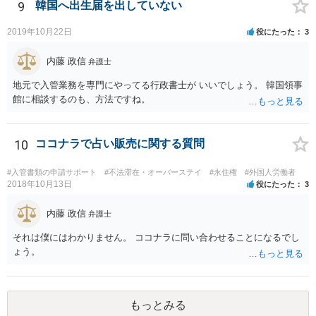
9
韓国へ出生届を出していない
2019年10月22日
役にたった
3
内藤 政信
弁護士
地元で入管業務を専門にやってる行政書士が いいでしょう。 韓国領事
館に相談するのも、方法ですね。
10
ココナラで占い販売に関する質問
#入管書類の申請サポート
#不法滞在・オーバーステイ
#永住権
#外国人労働者
2018年10月13日
役にたった
3
内藤 政信
弁護士
それは僕にはわかりません。 ココナラに問い合わせることになるでし
ょう。
もっとみる