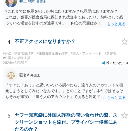
井上 祐司
弁護士
>これまでに犯罪を犯した事はありますか？犯罪歴はありますか？
これは、犯罪が捜査当局に探知され捜査中であったり、前科として残
っている場合を指すのが通常です。 内心の問題はさておき、ご質問
の状況であれば「いいえ」と回答するのがセオリーかと思います。
4
不正アクセスになりますか？
#訴訟・損害賠償請求
#発信者情報開示請求
#個人・プライベート
#加害者
#外国人の訴訟支援
2024年8月29日
役にたった
4
匿名A
弁護士
「すぐに「あっ」と思いいろいろ調べたら、違う人のアカウントを復
元しようとしてみたいなんです。」とのことですが，本件ではそもそ
もそれが確実に「違う人のアカウント」であると断定できていません
し，仮にそのアドレスが実在したとしても不正アクセスの故意が観念
できません。余計な心配でしょう。
5
ヤフー知恵袋に外国人詐欺の問い合わせの際、ス
クリーンショットを添付。プライバシー侵害にあ
たるのか？