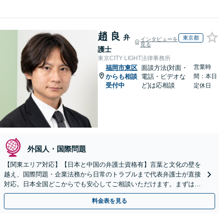
趙 良
弁
東京都
インタビューを
見る
護士
東京CITY LIGHT法律事務所
営業時
福岡市東区
面談方法(対面・
からも相談
電話・ビデオな
間：本日
受付中
ど)は応相談
定休日
外国人・国際問題
【関東エリア対応】【日本と中国の弁護士資格有】言葉と文化の壁を
越え、国際問題・企業法務から日常のトラブルまで代表弁護士が直接
対応。日本全国どこからでも安心してご相談いただけます。まずは一
歩を踏み出してみませんか。【初回相談無料】
料金表を見る