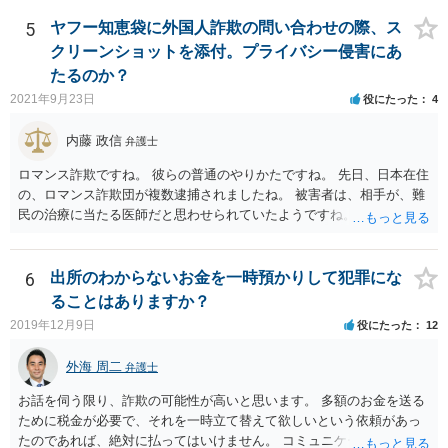
できません。余計な心配でしょう。
5
ヤフー知恵袋に外国人詐欺の問い合わせの際、ス
クリーンショットを添付。プライバシー侵害にあ
たるのか？
2021年9月23日
役にたった
4
内藤 政信
弁護士
ロマンス詐欺ですね。 彼らの普通のやりかたですね。 先日、日本在住
の、ロマンス詐欺団が複数逮捕されましたね。 被害者は、相手が、難
民の治療に当たる医師だと思わせられていたようですね。
6
出所のわからないお金を一時預かりして犯罪にな
ることはありますか？
2019年12月9日
役にたった
12
外海 周二
弁護士
お話を伺う限り、詐欺の可能性が高いと思います。 多額のお金を送る
ために税金が必要で、それを一時立て替えて欲しいという依頼があっ
たのであれば、絶対に払ってはいけません。 コミュニケーションサイ