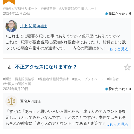
#海外ビザ取得サポート
#脱税事件
#入管書類の申請サポート
2024年11月25日
役にたった
6
井上 祐司
弁護士
>これまでに犯罪を犯した事はありますか？犯罪歴はありますか？
これは、犯罪が捜査当局に探知され捜査中であったり、前科として残
っている場合を指すのが通常です。 内心の問題はさておき、ご質問
の状況であれば「いいえ」と回答するのがセオリーかと思います。
4
不正アクセスになりますか？
#訴訟・損害賠償請求
#発信者情報開示請求
#個人・プライベート
#加害者
#外国人の訴訟支援
2024年8月29日
役にたった
4
匿名A
弁護士
「すぐに「あっ」と思いいろいろ調べたら、違う人のアカウントを復
元しようとしてみたいなんです。」とのことですが，本件ではそもそ
もそれが確実に「違う人のアカウント」であると断定できていません
し，仮にそのアドレスが実在したとしても不正アクセスの故意が観念