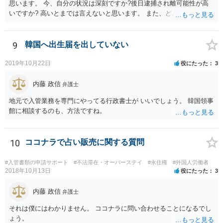
思います。 今、自分の状況は深刻ですか?後日逮捕され離可能性が高
いですか? 高いとまでは言えないと思います。 また、どんな犯罪をし
てしまいしまったでしょうか? 考えられるとすれば、建造物侵入罪あ
たりでしょうか。
9
韓国へ出生届を出していない
2019年10月22日
役にたった
3
内藤 政信
弁護士
地元で入管業務を専門にやってる行政書士が いいでしょう。 韓国領事
館に相談するのも、方法ですね。
10
ココナラで占い販売に関する質問
#入管書類の申請サポート
#不法滞在・オーバーステイ
#永住権
#外国人労働者
2018年10月13日
役にたった
3
内藤 政信
弁護士
それは僕にはわかりません。 ココナラに問い合わせることになるでし
ょう。