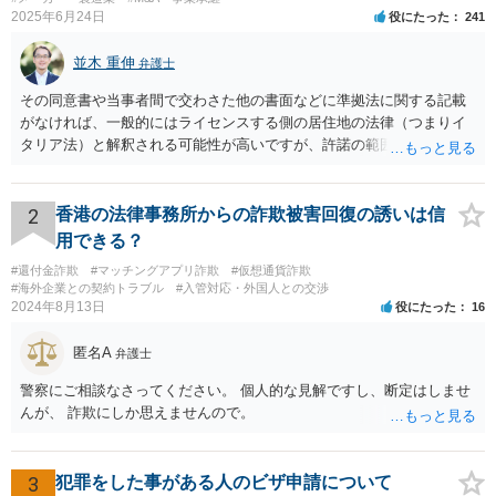
2025年6月24日
役にたった
241
並木 重伸
弁護士
その同意書や当事者間で交わさた他の書面などに準拠法に関する記載
がなければ、一般的にはライセンスする側の居住地の法律（つまりイ
タリア法）と解釈される可能性が高いですが、許諾の範囲が日本国内
に限定されているなどの事情がある場合には、日本法となる可能性も
あります。 なお、仮に日本法になるとしても、新しい会社との間で契
約が有効かどうかは、ライセンスされた権利の種類（著作権、商標
2
香港の法律事務所からの詐欺被害回復の誘いは信
権、特許権など）や契約の時期などを見て判断する必要があります。
用できる？
いずれにせよ具体的事情が分からないと確定的な回答は難しいと思わ
#還付金詐欺
#マッチングアプリ詐欺
#仮想通貨詐欺
れますので、弁護士に直接相談されることをお勧めします。
#海外企業との契約トラブル
#入管対応・外国人との交渉
2024年8月13日
役にたった
16
匿名A
弁護士
警察にご相談なさってください。 個人的な見解ですし、断定はしませ
んが、 詐欺にしか思えませんので。
3
犯罪をした事がある人のビザ申請について