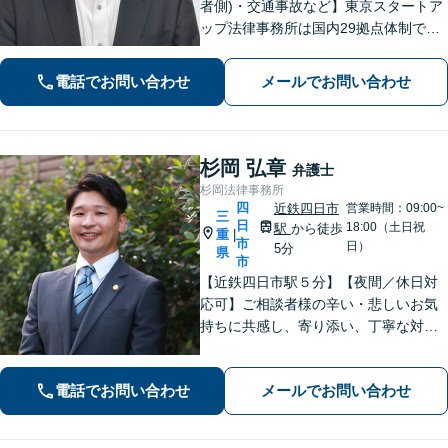
者側)・交通事故など】東京スタートア
ップ法律事務所は国内29拠点体制で全
国対応！【ご自宅からの電話相談にも
対応(法律相談は完全予約制)】各分野で
電話でお問い合わせ
メールでお問い合わせ
専門性の高い弁護士が寄り添い解決を
サポートします。
杉岡 弘章
弁護士
杉岡法律事務所
四
近鉄四日市
営業時間：09:00~
三
日
18:00（土日祝
駅
から徒歩
重
|
市
日）
5分
県
市
【近鉄四日市駅５分】【夜間／休日対
応可】ご相談者様の辛い・悲しいお気
持ちに共感し、寄り添い、丁寧な対応
を心がけます。離婚／不動産／借金／
相続／刑事事件など、幅広く対応【地
電話でお問い合わせ
メールでお問い合わせ
域に根ざした弁護士】お気軽にお問い
合わせください。