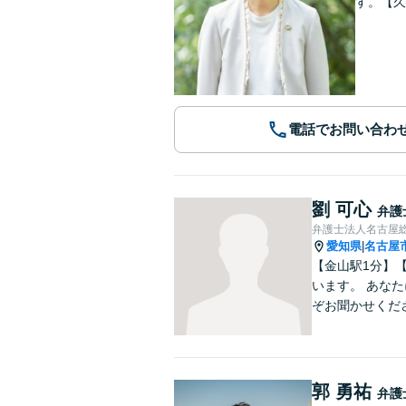
す。【久
電話でお問い合わ
劉 可心
弁護
弁護士法人名古屋
愛知県
名古屋
|
【金山駅1分】
います。 あな
ぞお聞かせくだ
郭 勇祐
弁護