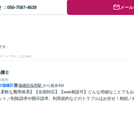
せ
メール
です。
果について詳しくは
こちら
)
弁護士
事務所
市瑞穂区
瑞穂区役所駅
から徒歩4分
！柔軟な費用体系】【全国対応】【web相談可】どんな些細なことでも
ット／削除請求や開示請求、利用規約などのトラブルはお任せ！相続／