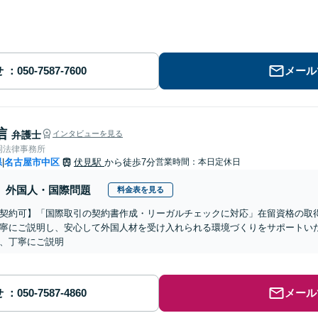
せ
メール
信
弁護士
インタビューを見る
岡法律事務所
県
名古屋市中区
伏見駅
から徒歩7分
営業時間：本日定休日
|
外国人・国際問題
料金表を見る
契約可】「国際取引の契約書作成・リーガルチェックに対応」在留資格の取
寧にご説明し、安心して外国人材を受け入れられる環境づくりをサポートい
、丁寧にご説明
せ
メール