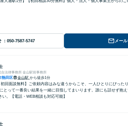
屋大通駅1分】【初回相談30分無料】個人・法人・個人事業主からのご
せ
メール
士
総合法律事務所 金山駅前事務所
市熱田区
金山駅
から徒歩1分
【初回面談無料】ご依頼内容はみな違うからこそ、一人ひとりにぴった
たにとって一番良い結果を一緒に目指してまいります。誰にも話せず抱え
さい。【電話・WEB相談も対応可能】
士