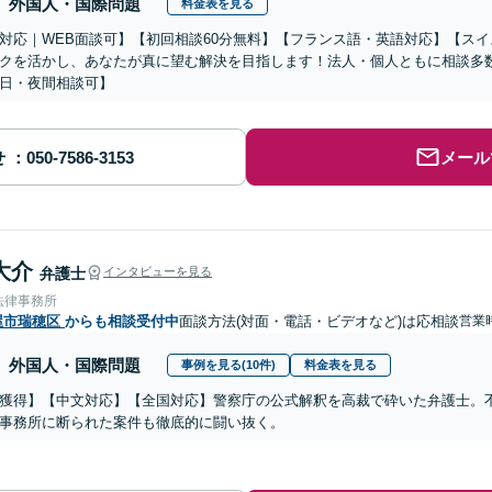
外国人・国際問題
料金表を見る
対応｜WEB面談可】【初回相談60分無料】【フランス語・英語対応】【ス
クを活かし、あなたが真に望む解決を目指します！法人・個人ともに相談多
日・夜間相談可】
せ
メール
大介
弁護士
インタビューを見る
法律事務所
屋市瑞穂区
からも相談受付中
面談方法(対面・電話・ビデオなど)は応相談
営業
外国人・国際問題
事例を見る(10件)
料金表を見る
獲得】【中文対応】【全国対応】警察庁の公式解釈を高裁で砕いた弁護士。
事務所に断られた案件も徹底的に闘い抜く。