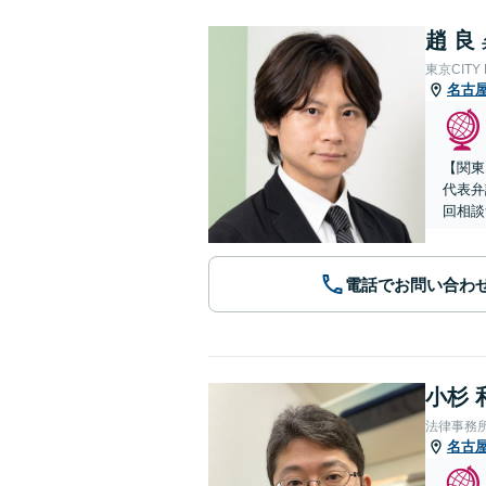
趙 良
東京CITY
名古
【関東
代表弁
回相談
電話でお問い合わ
小杉 
法律事務
名古