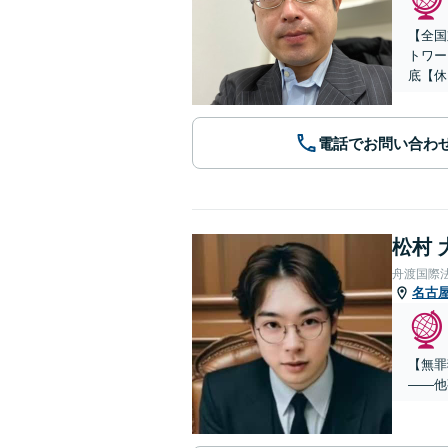
【全国
トワー
底【休
電話でお問い合わ
松村 
舟渡国際
名古
【無罪
——他