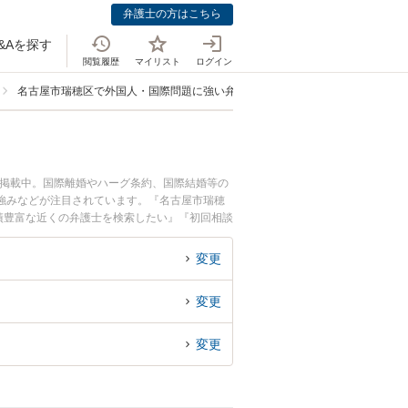
弁護士の方はこちら
&Aを探す
閲覧履歴
マイリスト
ログイン
名古屋市瑞穂区で外国人・国際問題に強い弁護士
も掲載中。国際離婚やハーグ条約、国際結婚等の
強みなどが注目されています。『名古屋市瑞穂
績豊富な近くの弁護士を検索したい』『初回相談
す。
変更
変更
変更