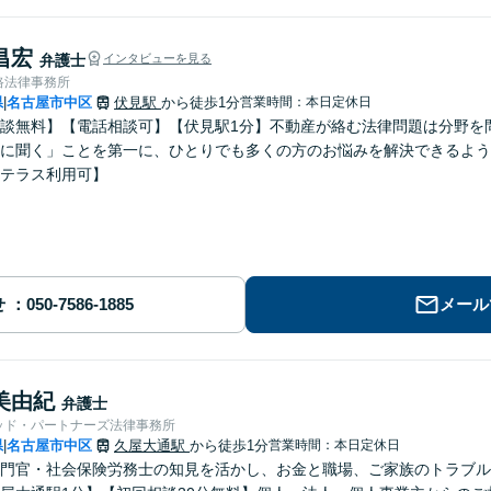
昌宏
弁護士
インタビューを見る
路法律事務所
県
名古屋市中区
伏見駅
から徒歩1分
営業時間：本日定休日
|
談無料】【電話相談可】【伏見駅1分】不動産が絡む法律問題は分野を
に聞く」ことを第一に、ひとりでも多くの方のお悩みを解決できるよう
テラス利用可】
せ
メール
美由紀
弁護士
ッド・パートナーズ法律事務所
県
名古屋市中区
久屋大通駅
から徒歩1分
営業時間：本日定休日
|
門官・社会保険労務士の知見を活かし、お金と職場、ご家族のトラブル