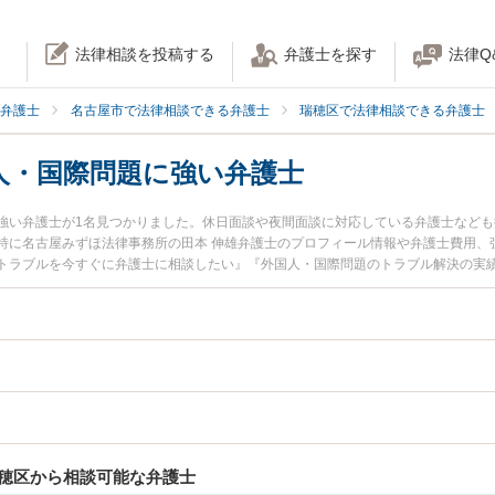
法律相談を投稿する
弁護士を探す
法律Q
弁護士
名古屋市で法律相談できる弁護士
瑞穂区で法律相談できる弁護士
人・国際問題に強い弁護士
強い弁護士が1名見つかりました。休日面談や夜間面談に対応している弁護士など
特に名古屋みずほ法律事務所の田本 伸雄弁護士のプロフィール情報や弁護士費用、
トラブルを今すぐに弁護士に相談したい』『外国人・国際問題のトラブル解決の実
屋市瑞穂区内の弁護士に相談予約したい』などでお困りの相談者さんにおすすめで
穂区から相談可能な弁護士