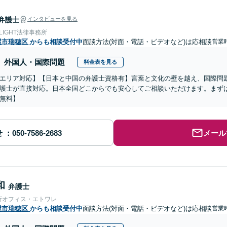
弁護士
インタビューを見る
 LIGHT法律事務所
屋市瑞穂区
からも相談受付中
面談方法(対面・電話・ビデオなど)は応相談
営業
外国人・国際問題
料金表を見る
エリア対応】【日本と中国の弁護士資格有】言葉と文化の壁を越え、国際問
護士が直接対応。日本全国どこからでも安心してご相談いただけます。まず
無料】
せ
メール
和
弁護士
所オフィス・エトワレ
屋市瑞穂区
からも相談受付中
面談方法(対面・電話・ビデオなど)は応相談
営業