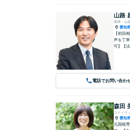
山路 
尾崎・山
愛知
【初回相
声を丁寧
可】【法
電話でお問い合わ
森田 
ユナイテ
愛知
元国税専