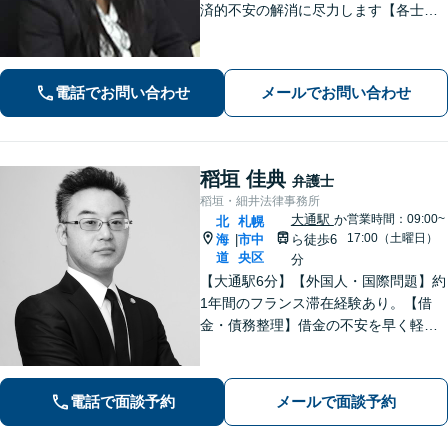
済的不安の解消に尽力します【各士業
と連携】複雑な不動産分割もスムーズ
な手続きが可能です
電話でお問い合わせ
メールでお問い合わせ
稻垣 佳典
弁護士
稻垣・細井法律事務所
大通駅
か
営業時間：09:00~
北
札幌
17:00（土曜日）
海
市中
ら徒歩6
|
道
央区
分
【大通駅6分】【外国人・国際問題】約
1年間のフランス滞在経験あり。【借
金・債務整理】借金の不安を早く軽減
するため、早期解決を意識していま
す。お気軽にご相談ください。
電話で面談予約
メールで面談予約