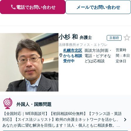
電話でお問い合わせ
メールでお問い合わせ
小杉 和
弁護士
京都府
法律事務所オフィス・エトワレ
営業時
札幌市北区
面談方法(対面・
からも相談
電話・ビデオな
間：本日
受付中
ど)は応相談
定休日
外国人・国際問題
【全国対応｜WEB面談可】【初回相談60分無料】【フランス語・英語
対応】【スイス法ジュリスト】欧州の弁護士ネットワークを活かし、
あなたが真に望む解決を目指します！法人・個人ともに相談多数。細