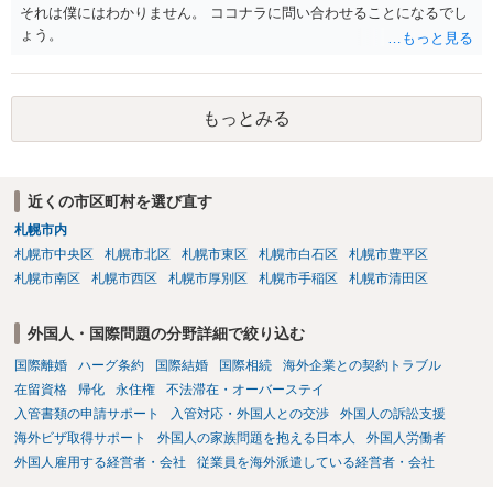
それは僕にはわかりません。 ココナラに問い合わせることになるでし
ょう。
もっとみる
近くの市区町村を選び直す
札幌市内
札幌市中央区
札幌市北区
札幌市東区
札幌市白石区
札幌市豊平区
札幌市南区
札幌市西区
札幌市厚別区
札幌市手稲区
札幌市清田区
外国人・国際問題の分野詳細で絞り込む
国際離婚
ハーグ条約
国際結婚
国際相続
海外企業との契約トラブル
在留資格
帰化
永住権
不法滞在・オーバーステイ
入管書類の申請サポート
入管対応・外国人との交渉
外国人の訴訟支援
海外ビザ取得サポート
外国人の家族問題を抱える日本人
外国人労働者
外国人雇用する経営者・会社
従業員を海外派遣している経営者・会社