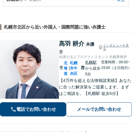
札幌市北区から近い外国人・国際問題に強い弁護士
髙羽 耕介
弁護
インタビューを見
る
士
弁護士法人プロテクトスタンス 札幌事務所
札幌駅
営業時間：09:00~
北
札幌
19:00（土日祝日）
海
市中
から徒歩
|
道
央区
5分
【4万件を超える法律相談実績】あなた
に合った解決策をご提案します。まず
はご相談を。【札幌駅 徒歩5分】
電話でお問い合わせ
メールでお問い合わせ