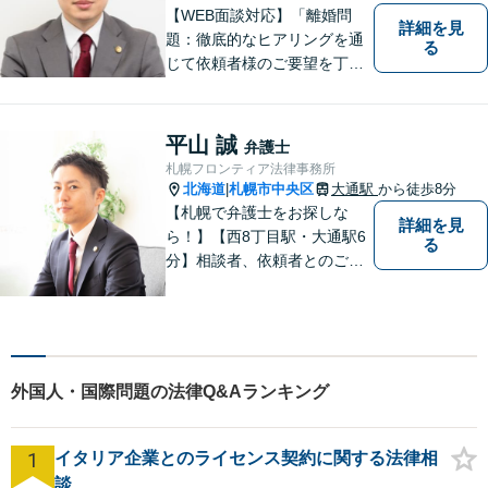
【WEB面談対応】「離婚問
詳細を見
題：徹底的なヒアリングを通
る
じて依頼者様のご要望を丁寧
に把握」「相続問題：依頼者
様が納得できる解決を目指し
ます！遺産分割の相談を中心
平山 誠
弁護士
に幅広い相談に対応」【休
札幌フロンティア法律事務所
日・夜間相談可】【子連れ相
北海道
札幌市中央区
大通駅
から徒歩8分
|
談可】【完全個室相談】
【札幌で弁護士をお探しな
詳細を見
ら！】【西8丁目駅・大通駅6
る
分】相談者、依頼者とのご縁
を大切にすることを心がけて
います。【完全個室対応】
外国人・国際問題の法律Q&Aランキング
1
イタリア企業とのライセンス契約に関する法律相
談