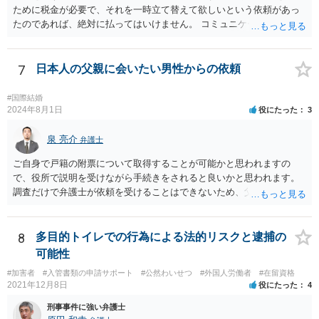
ために税金が必要で、それを一時立て替えて欲しいという依頼があっ
たのであれば、絶対に払ってはいけません。 コミュニケーションサイ
トで知り合っただけの人に多額をお金を預けようとする人はいませ
ん。 預かって欲しいお金を送るなどというのは虚言であり、単にあな
たから金銭を詐取しようとしている可能性が高いです。 間に合えばよ
7
日本人の父親に会いたい男性からの依頼
いのですが、くれぐれもお金を送らないようにしてください。
#国際結婚
2024年8月1日
役にたった
3
泉 亮介
弁護士
ご自身で戸籍の附票について取得することが可能かと思われますの
で、役所で説明を受けながら手続きをされると良いかと思われます。
調査だけで弁護士が依頼を受けることはできないため、父親に対して
何か請求がある場合は弁護士に依頼することを検討されても良いでし
ょう。
8
多目的トイレでの行為による法的リスクと逮捕の
可能性
#加害者
#入管書類の申請サポート
#公然わいせつ
#外国人労働者
#在留資格
2021年12月8日
役にたった
4
刑事事件に強い弁護士