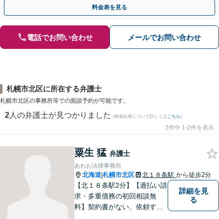
やかな連絡と粘り強い交渉を徹底【休日・夜間相談可】
料金表を見る
電話でお問い合わせ
メールでお問い合わせ
札幌市北区に所在する弁護士
札幌市北区の事務所等での面談予約が可能です。
2
人の弁護士が見つかりました
(検索結果について詳しくは
こちら
)
2件中 1-2件を表示
粟生 猛
弁護士
あわお法律事務所
北海道
札幌市北区
北１８条駅
から徒歩2分
|
【北１８条駅2分】【過払い請
詳細を見
求・多重債務の初回相談無
る
料】契約書がない、依頼する
資金がない、多重債務・過払