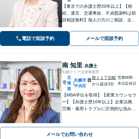
【東京での弁護士歴20年以上】【相
続、遺言、交通事故、不貞慰謝料は初
回相談無料】個人の方のご相談、企業
の皆様のご相談を幅広く経験してきま
した。東京と同等のリーガルサービス
電話で面談予約
メールで面談予約
を出身地の札幌で提供いたします。本
店に他士業常駐。食品、医療、学校は
注力分野。
南 知里
弁護士
札幌クリア法律事務所
北
西１１丁目駅
営業時間：
札幌市
海
|
本日定休日
から徒歩3分
中央区
道
【MBA学位を取得】【産業カウンセラ
ー】【弁護士歴10年以上】企業法務、
労働・雇用トラブルに圧倒的な強みあ
り！【宅地建物取引士試験合格】土地
が絡む不動産や相続トラブルにも深い
知見！講演セミナー多数、分かりやす
メールでお問い合わせ
い説明【初回相談無料】