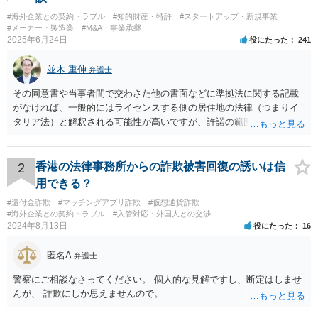
#海外企業との契約トラブル
#知的財産・特許
#スタートアップ・新規事業
#メーカー・製造業
#M&A・事業承継
2025年6月24日
役にたった
241
並木 重伸
弁護士
その同意書や当事者間で交わさた他の書面などに準拠法に関する記載
がなければ、一般的にはライセンスする側の居住地の法律（つまりイ
タリア法）と解釈される可能性が高いですが、許諾の範囲が日本国内
に限定されているなどの事情がある場合には、日本法となる可能性も
あります。 なお、仮に日本法になるとしても、新しい会社との間で契
約が有効かどうかは、ライセンスされた権利の種類（著作権、商標
2
香港の法律事務所からの詐欺被害回復の誘いは信
権、特許権など）や契約の時期などを見て判断する必要があります。
用できる？
いずれにせよ具体的事情が分からないと確定的な回答は難しいと思わ
#還付金詐欺
#マッチングアプリ詐欺
#仮想通貨詐欺
れますので、弁護士に直接相談されることをお勧めします。
#海外企業との契約トラブル
#入管対応・外国人との交渉
2024年8月13日
役にたった
16
匿名A
弁護士
警察にご相談なさってください。 個人的な見解ですし、断定はしませ
んが、 詐欺にしか思えませんので。