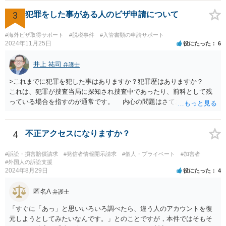
3
犯罪をした事がある人のビザ申請について
#海外ビザ取得サポート
#脱税事件
#入管書類の申請サポート
2024年11月25日
役にたった
6
井上 祐司
弁護士
>これまでに犯罪を犯した事はありますか？犯罪歴はありますか？
これは、犯罪が捜査当局に探知され捜査中であったり、前科として残
っている場合を指すのが通常です。 内心の問題はさておき、ご質問
の状況であれば「いいえ」と回答するのがセオリーかと思います。
4
不正アクセスになりますか？
#訴訟・損害賠償請求
#発信者情報開示請求
#個人・プライベート
#加害者
#外国人の訴訟支援
2024年8月29日
役にたった
4
匿名A
弁護士
「すぐに「あっ」と思いいろいろ調べたら、違う人のアカウントを復
元しようとしてみたいなんです。」とのことですが，本件ではそもそ