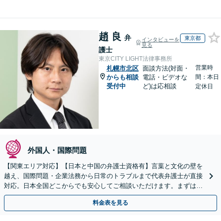
趙 良
弁
東京都
インタビューを
見る
護士
東京CITY LIGHT法律事務所
営業時
札幌市北区
面談方法(対面・
からも相談
電話・ビデオな
間：本日
受付中
ど)は応相談
定休日
外国人・国際問題
【関東エリア対応】【日本と中国の弁護士資格有】言葉と文化の壁を
越え、国際問題・企業法務から日常のトラブルまで代表弁護士が直接
対応。日本全国どこからでも安心してご相談いただけます。まずは一
歩を踏み出してみませんか。【初回相談無料】
料金表を見る