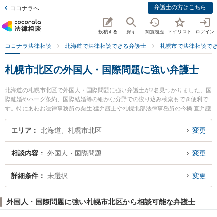
弁護士の方はこちら
ココナラへ
投稿する
探す
閲覧履歴
マイリスト
ログイン
ココナラ法律相談
北海道で法律相談できる弁護士
札幌市で法律相談で
札幌市北区の外国人・国際問題に強い弁護士
北海道の札幌市北区で外国人・国際問題に強い弁護士が2名見つかりました。国
際離婚やハーグ条約、国際結婚等の細かな分野での絞り込み検索もでき便利で
す。特にあわお法律事務所の粟生 猛弁護士や札幌北部法律事務所の今橋 直弁護
士のプロフィール情報や弁護士費用、強みなどが注目されています。『札幌市
北区で土日や夜間に発生した外国人・国際問題のトラブルを今すぐに弁護士に
エリア
北海道、札幌市北区
変更
相談したい』『外国人・国際問題のトラブル解決の実績豊富な近くの弁護士を
検索したい』『初回相談無料で外国人・国際問題を法律相談できる札幌市北区
相談内容
外国人・国際問題
変更
内の弁護士に相談予約したい』などでお困りの相談者さんにおすすめです。
詳細条件
未選択
変更
外国人・国際問題に強い札幌市北区から相談可能な弁護士