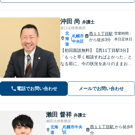
沖田 尚
弁護士
坂口法律事務所
北
西１１丁目駅
営業時間：
札幌市
海
|
本日定休日
から徒歩3分
中央区
道
【初回面談無料】【西11丁目駅3分】
「もっと早く相談すればよかった」と
なる前に、今の状況をありのままお聞
かせください！状況や立場に合った解
決策を一緒に考えて具体的な解決を導
くことができます。【電話・メール・
電話でお問い合わせ
メールでお問い合わせ
WEB相談可】
瀨田 督祥
弁護士
瀨田法律事務所
西１１丁目駅
から徒歩8
北海
札幌市中央
|
道
区
分