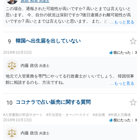
原田 和幸
弁護士
この場合、通報された可能性が高いですか? 高いとまでは言えないと
思います。 今、自分の状況は深刻ですか?後日逮捕され離可能性が高
いですか? 高いとまでは言えないと思います。 また、どんな犯罪をし
てしまいしまったでしょうか? 考えられるとすれば、建造物侵入罪あ
たりでしょうか。
9
韓国へ出生届を出していない
2019年10月22日
役にたった
3
内藤 政信
弁護士
地元で入管業務を専門にやってる行政書士が いいでしょう。 韓国領事
館に相談するのも、方法ですね。
10
ココナラで占い販売に関する質問
#入管書類の申請サポート
#不法滞在・オーバーステイ
#永住権
#外国人労働者
2018年10月13日
役にたった
3
内藤 政信
弁護士