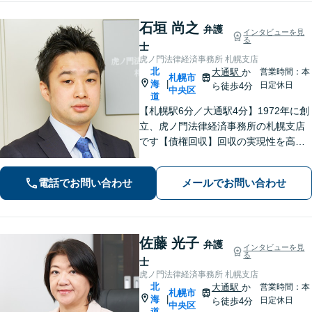
石垣 尚之
弁護
インタビューを見
る
士
虎ノ門法律経済事務所 札幌支店
北
大通駅
か
営業時間：本
札幌市
海
|
日定休日
ら徒歩4分
中央区
道
【札幌駅6分／大通駅4分】1972年に創
立、虎ノ門法律経済事務所の札幌支店
です【債権回収】回収の実現性を高め
るために、的確かつ迅速な対応を心が
けます【労働・雇用】労使双方の対応
電話でお問い合わせ
メールでお問い合わせ
経験を活かし、相談者さまのご要望に
沿った解決策をご提案いたします
佐藤 光子
弁護
インタビューを見
る
士
虎ノ門法律経済事務所 札幌支店
北
大通駅
か
営業時間：本
札幌市
海
|
日定休日
ら徒歩4分
中央区
道