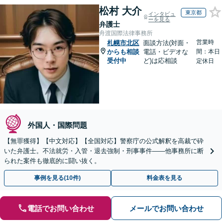
松村 大介
東京都
インタビュ
ーを見る
弁護士
舟渡国際法律事務所
営業時
札幌市北区
面談方法(対面・
からも相談
電話・ビデオな
間：本日
受付中
ど)は応相談
定休日
外国人・国際問題
【無罪獲得】【中文対応】【全国対応】警察庁の公式解釈を高裁で砕
いた弁護士。不法就労・入管・退去強制・刑事事件——他事務所に断
られた案件も徹底的に闘い抜く。
事例を見る(10件)
料金表を見る
電話でお問い合わせ
メールでお問い合わせ