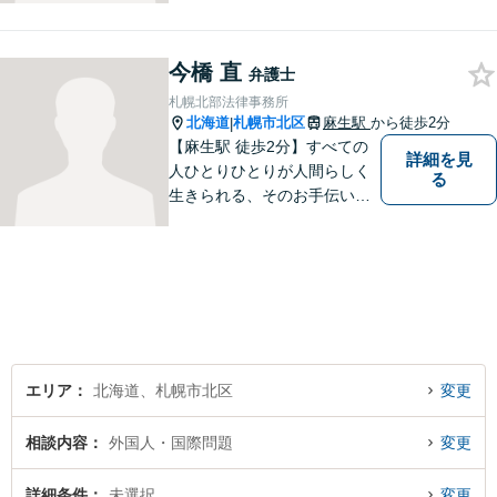
い請求はおまかせください。
トラブルが起きてから法律を
今橋 直
確認するのではすでに手遅れ
弁護士
です。役員様のみならず、現
札幌北部法律事務所
場のスタッフ様も法律知識が
北海道
札幌市北区
麻生駅
から徒歩2分
|
仕事を守ります。
【麻生駅 徒歩2分】すべての
詳細を見
人ひとりひとりが人間らしく
る
生きられる、そのお手伝いを
したいと思っています。依頼
者さまの抱えていらっしゃる
不安やご希望を丁寧にお伺い
いたします。お気軽にご相談
ください。
エリア
北海道、札幌市北区
変更
相談内容
外国人・国際問題
変更
詳細条件
未選択
変更