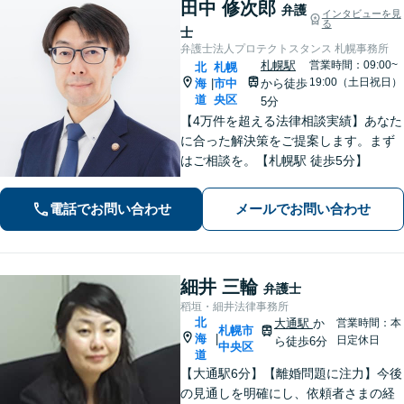
田中 修次郎
弁護
インタビューを見
る
士
弁護士法人プロテクトスタンス 札幌事務所
札幌駅
営業時間：09:00~
北
札幌
19:00（土日祝日）
海
市中
から徒歩
|
道
央区
5分
【4万件を超える法律相談実績】あなた
に合った解決策をご提案します。まず
はご相談を。【札幌駅 徒歩5分】
電話でお問い合わせ
メールでお問い合わせ
細井 三輪
弁護士
稻垣・細井法律事務所
北
大通駅
か
営業時間：本
札幌市
海
|
日定休日
ら徒歩6分
中央区
道
【大通駅6分】【離婚問題に注力】今後
の見通しを明確にし、依頼者さまの経