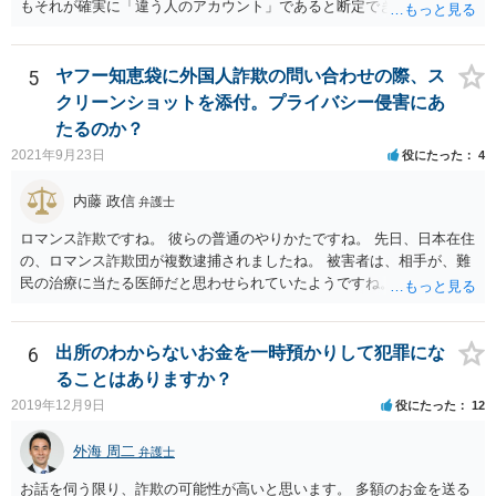
もそれが確実に「違う人のアカウント」であると断定できていません
し，仮にそのアドレスが実在したとしても不正アクセスの故意が観念
できません。余計な心配でしょう。
5
ヤフー知恵袋に外国人詐欺の問い合わせの際、ス
クリーンショットを添付。プライバシー侵害にあ
たるのか？
2021年9月23日
役にたった
4
内藤 政信
弁護士
ロマンス詐欺ですね。 彼らの普通のやりかたですね。 先日、日本在住
の、ロマンス詐欺団が複数逮捕されましたね。 被害者は、相手が、難
民の治療に当たる医師だと思わせられていたようですね。
6
出所のわからないお金を一時預かりして犯罪にな
ることはありますか？
2019年12月9日
役にたった
12
外海 周二
弁護士
お話を伺う限り、詐欺の可能性が高いと思います。 多額のお金を送る