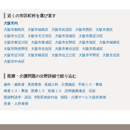
いた場合勝訴の確率はどのくらいでしょうか。 ⇒誠に恐縮ですが、勝
訴の確率をこの場でお伝えすることはできませんので、個別に依頼し
た弁護士にご相談いただき、ご質問ください。 一般的な回答となり恐
近くの市区町村を選び直す
縮ですが、使途不明金訴訟の場合には、よくて５分５分というところ
大阪市内
です。 なお、仮に裁判で勝ったとしても弟さんに資力がないと具体的
な回収をすることはできませんので、弟さんの財産への事前の仮差押
大阪市都島区
大阪市福島区
大阪市此花区
大阪市西区
大阪市港区
え等もきちんと検討してくれる弁護士の方にご相談いただくことをお
大阪市大正区
大阪市天王寺区
大阪市浪速区
大阪市西淀川区
勧めいたします。
大阪市東淀川区
大阪市東成区
大阪市生野区
大阪市旭区
大阪市城東区
大阪市阿倍野区
大阪市住吉区
大阪市東住吉区
大阪市西成区
大阪市淀川区
大阪市鶴見区
大阪市住之江区
大阪市平野区
大阪市北区
大阪市中央区
医療・介護問題の分野詳細で絞り込む
歯科・歯医者
美容整形
産婦人科
介護施設
手術ミス・事故
検査ミス・事故
医療ミス
投薬ミス
説明義務違反
示談
慰謝料請求・訴訟
B型肝炎給付金
病院・介護サービス提供者側
患者・入所者側