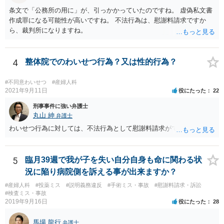
で、「同意しないのであれば他院を受診するように」という表現が不
条文で「公務所の用に」が、引っかかっていたのですね。 虚偽私文書
適切なだけで、たとえば言い方を変えて「緊急手術をおすすめします
作成罪になる可能性が高いですね。 不法行為は、慰謝料請求ですか
が、当病院は現在大部屋が満床なので大部屋を希望される場合は本日
ら、裁判所になりますね。
の緊急手術には応じられません。１日当たり１万８７００円の個室で
あれば対応できますが。」と言えば、問題ないとされる余地もあるか
と存じます。 ご記載いただいた事実関係を拝見するかぎり、緊急手術
4
整体院でのわいせつ行為？又は性的行為？
が望ましい状況における病院側の説明としては十分だと思いますし、
そのような状況においてどこまで説明すれば「懇切丁寧」と言えるの
#不同意わいせつ
#産婦人科
かについても考え方が分かれると思います。それに加えて、そもそも
2021年9月11日
役にたった
22
通達に民間に対する法的拘束力はないこと(下級行政機関に対する拘束
力しかありません)を考えれば、一応の説明を受けて同意した以上、病
刑事事件に強い弁護士
院側からは同意書に「１日当たり」という記載が抜けていることを奇
丸山 紳
弁護士
貨として不当に支払を拒んでいると見られて、今後あなたやあなたの
わいせつ行為に対しては、不法行為として慰謝料請求ができます。
ご家族がその大学病院を受診せざるを得なくなった場合に事実上の不
利益を受ける可能性は否定できないように思われます。
5
臨月39週で我が子を失い自分自身も命に関わる状
況に陥り病院側を訴える事が出来ますか？
#産婦人科
#投薬ミス
#説明義務違反
#手術ミス・事故
#慰謝料請求・訴訟
#検査ミス・事故
2019年9月16日
役にたった
28
馬場 龍行
弁護士