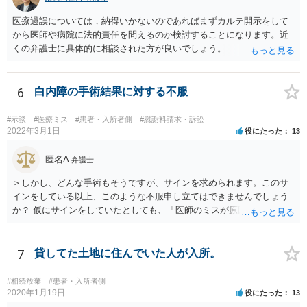
医療過誤については，納得いかないのであればまずカルテ開示をして
から医師や病院に法的責任を問えるのか検討することになります。近
くの弁護士に具体的に相談された方が良いでしょう。
6
白内障の手術結果に対する不服
#示談
#医療ミス
#患者・入所者側
#慰謝料請求・訴訟
2022年3月1日
役にたった
13
匿名A
弁護士
＞しかし、どんな手術もそうですが、サインを求められます。このサ
インをしている以上、このような不服申し立てはできませんでしょう
か？ 仮にサインをしていたとしても、「医師のミスが原因で老眼がひ
どくなったといえるような場合」や「白内障の手術の合併症として老
眼が悪化することがあるにもかかわらず、全く説明されなかったよう
な場合」には、請求することは可能です。
7
貸してた土地に住んでいた人が入所。
#相続放棄
#患者・入所者側
2020年1月19日
役にたった
13