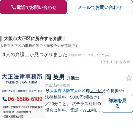
電話でお問い合わせ
メールでお問い合わせ
大阪市大正区に所在する弁護士
大阪市大正区の事務所等での面談予約が可能です。
1
人の弁護士が見つかりました
(検索結果について詳しくは
こちら
)
1件中 1-1件を表示
岡 英男
弁護士
大正法律事務所
大阪府
大阪市大正区
大正駅
から徒歩3分
|
法律相談料 5000円(税抜き)
詳細を見
／20分ごと。 法テラス利用の
る
場合は無料。電話・WEB相談
にも対応。ご相談のみで終了
する方も多くいらっしゃいま
すのでご安心ください。当日