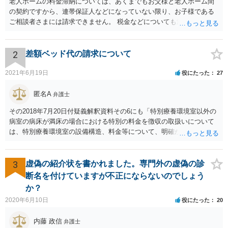
老人ホームの料金滞納については、あくまでもお父様と老人ホーム間
の契約ですから、連帯保証人などになっていない限り、お子様である
ご相談者さまには請求できません。 税金などについても滞納している
のはお父様ですから、お子様に請求が来ることはありません。 生活保
護受給の際に扶養できないかという連絡が役所から来ますが、できな
い旨回答すればそれまでです。 相続が開始した場合については先述の
2
差額ベッド代の請求について
通りです。 民法上の扶養義務はご相談者さまがお考えのほど強いもの
ではありません。 あくまでも、余力の範囲で認められるものです。 親
2021年6月19日
役にたった
27
の介護は子供がみるという民法の条文はありません。 また、親に対す
る扶養義務は配偶者や子に対する扶養義務に比べて弱いものです。 生
匿名A
弁護士
まれてすぐ両親が離婚し、その後会っていなかったという事情も、扶
その2018年7月20日付疑義解釈資料その6にも「特別療養環境室以外の
養義務の順位を下げる一つの理由になります。
病室の病床が満床の場合における特別の料金を徴収の取扱いについて
は、特別療養環境室の設備構造、料金等について、明確かつ懇切丁寧
に説明し、その上で、患者が特別療養環境室への入院に同意している
ことが確認される場合には、特別療養環境室以外の病室の病床が満床
であっても、特別の料金を徴収することは差し支えない。」と書いて
3
虚偽の紹介状を書かれました。専門外の虚偽の診
あるので、当局の立場としても「病院理由(大部屋に空きがない等)での
断名を付けていますが不正にならないのでしょう
差額ベッド代は請求してはならない」とは言っていません。 「入院の
か？
必要があるにもかかわらず、特別の料金の支払いに同意しないのであ
2020年6月10日
役にたった
20
れば、他院を受診するよう言われた」という事例についても「不適切
と思われる事例」と言及されているだけで「不適切である」と断定も
内藤 政信
弁護士
されていないですし、違法であることも示唆されていません。ですの