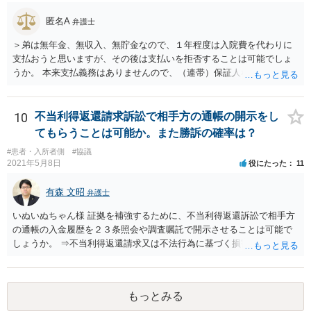
ないということです。 手術のミスの結果，手術前と比べて見た目が著
しく悪くなってしまったとか， 手術のミスの結果，入院期間が延びて
匿名A
弁護士
しまったとかいう事情があれば， 追加請求が可能な余地があります。
＞弟は無年金、無収入、無貯金なので、１年程度は入院費を代わりに
ただし，手術代の返金に応じた際に「これ以上金銭の請求はしませ
支払おうと思いますが、その後は支払いを拒否することは可能でしょ
ん」という趣旨の合意をしてしまっていると， 上記の請求は，基本的
うか。 本来支払義務はありませんので、（連帯）保証人などにならな
には困難となります。
ければ、支払いを拒絶することは可能です。
10
不当利得返還請求訴訟で相手方の通帳の開示をし
てもらうことは可能か。また勝訴の確率は？
#患者・入所者側
#協議
2021年5月8日
役にたった
11
有森 文昭
弁護士
いぬいぬちゃん様 証拠を補強するために、不当利得返還訴訟で相手方
の通帳の入金履歴を２３条照会や調査嘱託で開示させることは可能で
しょうか。 ⇒不当利得返還請求又は不法行為に基づく損害賠償請求の
いずれかになるものと思いますが、その裁判手続きの中で、調査嘱託
等を行うことは十分考えられます。もっとも、網羅的な探索的調査と
なることを裁判所は忌避しますので、具体的な期間等を特定して行う
もっとみる
必要があります。 不正引き出しと入金の金額と日付がすべて一致して