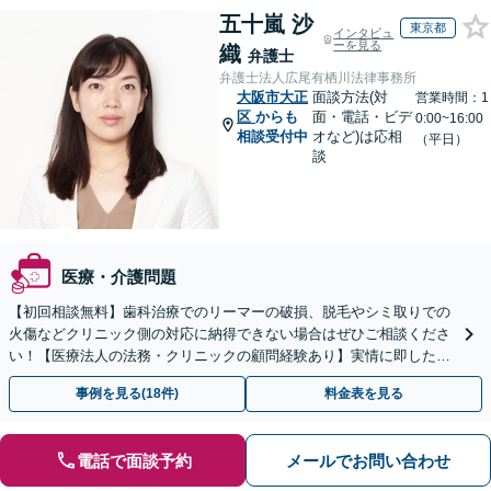
五十嵐 沙
東京都
インタビュ
ーを見る
織
弁護士
弁護士法人広尾有栖川法律事務所
大阪市大正
面談方法(対
営業時間：1
区
からも
面・電話・ビデ
0:00~16:00
相談受付中
オなど)は応相
（平日）
談
医療・介護問題
【初回相談無料】歯科治療でのリーマーの破損、脱毛やシミ取りでの
火傷などクリニック側の対応に納得できない場合はぜひご相談くださ
い！【医療法人の法務・クリニックの顧問経験あり】実情に即したア
ドバイスで、納得のできるトラブルの解決を目指します。
事例を見る(18件)
料金表を見る
電話で面談予約
メールでお問い合わせ