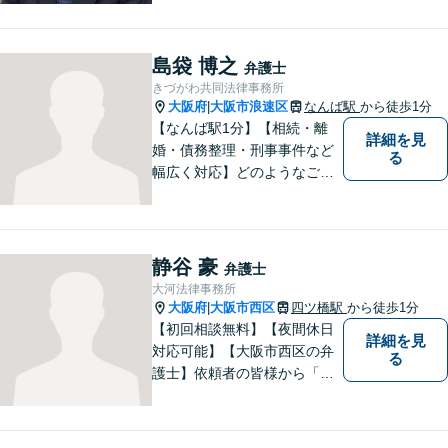
法律事務所へ！優しくご対応
いたしますので、お気軽にご
連絡ください！
島袋 博之
弁護士
きづがわ共同法律事務所
大阪府
大阪市浪速区
なんば駅
から徒歩1分
|
【なんば駅1分】【相続・離
詳細を見
婚・債務整理・刑事事件など
る
幅広く対応】どのようなご相
談でも、お一人おひとりのお
気持ちに寄り添い、分かりや
すい説明と丁寧な対応を心が
けています。一緒に解決への
静谷 豪
弁護士
道筋を考えてまいります。
大河法律事務所
大阪府
大阪市西区
四ツ橋駅
から徒歩1分
|
【初回相談無料】【夜間休日
詳細を見
対応可能】【大阪市西区の弁
る
護士】依頼者の皆様から「お
願いしてよかった」の声を頂
戴することを最大の喜びと考
えております。