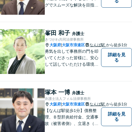
る
グでスムーズな解決を目指し
ます！依頼者さまに寄り添い
親身に対応。豊富な解決実績
とノウハウに自信あり。交通
事故の被害に遭われた場合／
峯田 和子
弁護士
借金でお困りの方／相続トラ
きづがわ共同法律事務所
ブルなどご相談ください【休
大阪府
大阪市浪速区
なんば駅
から徒歩1分
|
日相談可】
勇気を出して事務所の門を叩
詳細を見
いてくださった皆様に、安心
る
して話していただける環境を
提供したいと思っています。
一件一件を大切に、依頼者の
方と一緒に最適な解決策を考
え、丁寧にサポートしてまい
塚本 一博
弁護士
ります。
弁護士法人フィル法律事務所
大阪府
大阪市浪速区
なんば駅
から徒歩1分
|
【なんば駅徒歩1分】債務整
詳細を見
理、Ｂ型肝炎給付金、交通事
る
故（被害者側）、立退き（借
主側）のご相談なら、フィル