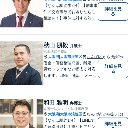
【なんば駅徒歩3分】【刑事事
詳細を見
件／交通事故でお困りならご
る
相談を！】事件に対する熱い
想いと粘り強さを武器に、皆
様に穏やかな生活を提供すべ
く尽力します。依頼者目線で
の弁護を大切にしておりま
秋山 朋毅
弁護士
す。【LINEやメールの問い合
秋山法律事務所
わせ可】
大阪府
大阪市浪速区
なんば駅
から徒歩2分
|
借金・債務整理問題、離婚・
詳細を見
男女トラブルなど幅広く対応
る
します。LINE、電話、メー
ル、オンライン面談など、使
い慣れたツールで肩の力を抜
いてご相談を！依頼者の負担
をできるだけ少なく！相談し
和田 雅明
弁護士
やすい環境づくりに努め、納
弁護士法人フィル法律事務所
得できる解決を目指します！
大阪府
大阪市浪速区
なんば駅
から徒歩1分
|
【なんば駅約1分】【LINEで
詳細を見
の連絡可能】丁寧なヒアリン