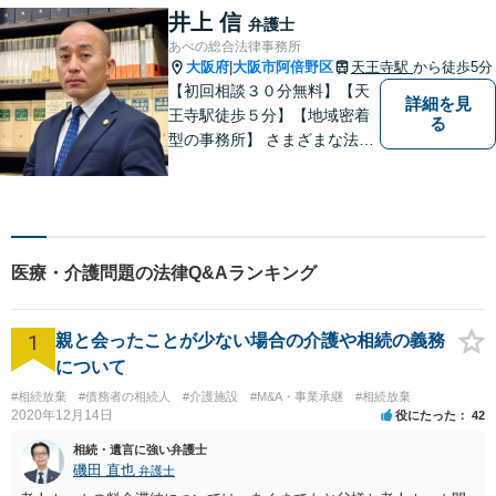
井上 信
弁護士
あべの総合法律事務所
大阪府
大阪市阿倍野区
天王寺駅
から徒歩5分
|
【初回相談３０分無料】【天
詳細を見
王寺駅徒歩５分】【地域密着
る
型の事務所】 さまざまな法律
問題について相談者・依頼者
の立場に立って、親身に助
言・活動します。 交通事故、
相続、インターネット上のト
ラブルに注力！！
医療・介護問題の法律Q&Aランキング
1
親と会ったことが少ない場合の介護や相続の義務
について
#相続放棄
#債務者の相続人
#介護施設
#M&A・事業承継
#相続放棄
2020年12月14日
役にたった
42
相続・遺言に強い弁護士
磯田 直也
弁護士