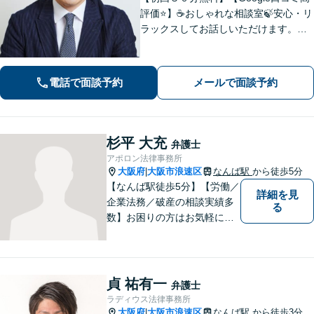
評価⭐️】☕️おしゃれな相談室🍃安心・リ
ラックスしてお話しいただけます。ネ
ット上にはない、オンリーワンの解決
策を一緒に考えていきましょう！【土
曜・夜間◎】
電話で面談予約
メールで面談予約
杉平 大充
弁護士
アポロン法律事務所
大阪府
大阪市浪速区
なんば駅
から徒歩5分
|
【なんば駅徒歩5分】【労働／
詳細を見
企業法務／破産の相談実績多
る
数】お困りの方はお気軽にご
相談ください。手遅れになら
ないよう適切に対処してまい
ります。
貞 祐有一
弁護士
ラディウス法律事務所
大阪府
大阪市浪速区
なんば駅
から徒歩3分
|