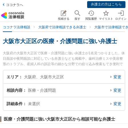
弁護士の方はこちら
ココナラへ
投稿する
探す
閲覧履歴
マイリスト
ログイン
ココナラ法律相談
大阪府で法律相談できる弁護士
大阪市で法律相談で
大阪市大正区の医療・介護問題に強い弁護士
大阪府の大阪市大正区で医療・介護問題に強い弁護士が1名見つかりました。休
日面談や夜間面談に対応している弁護士なども掲載中。歯科治療ミスや美容整
形のトラブル、産婦人科の訴訟等の細かな分野での絞り込み検索もでき便利で
す。特に大正法律事務所の岡 英男弁護士のプロフィール情報や弁護士費用、強
みなどが注目されています。『大阪市大正区で土日や夜間に発生した医療・介
エリア
大阪府、大阪市大正区
変更
護問題のトラブルを今すぐに弁護士に相談したい』『医療・介護問題のトラブ
ル解決の実績豊富な近くの弁護士を検索したい』『初回相談無料で医療・介護
相談内容
医療・介護問題
変更
問題を法律相談できる大阪市大正区内の弁護士に相談予約したい』などでお困
りの相談者さんにおすすめです。
詳細条件
未選択
変更
医療・介護問題に強い大阪市大正区から相談可能な弁護士