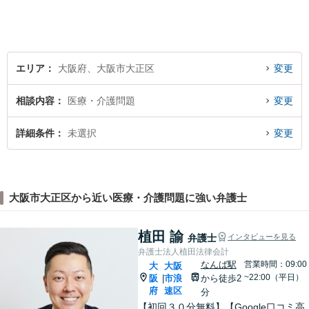
相談可能です。
エリア
大阪府、大阪市大正区
変更
相談内容
医療・介護問題
変更
詳細条件
未選択
変更
大阪市大正区から近い医療・介護問題に強い弁護士
植田 諭
弁護士
インタビューを見る
弁護士法人植田法律会計
なんば駅
営業時間：09:00
大
大阪
~22:00（平日）
阪
市浪
から徒歩2
|
府
速区
分
【初回３０分無料】【Google口コミ高