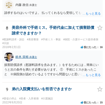
内藤 政信
弁護士
請求するのはいいですよ。 払ってくれるなら受領してもいいですよ。
8
美容外科で手術ミス。手術代金に加えて損害賠償
請求できますか？
#慰謝料請求・訴訟
#美容整形
#手術ミス・事故
#病院・介護サービス提供者側
#示談
2018年2月1日
役にたった
16
鈴木 崇裕
弁護士
損害賠償請求（慰謝料請求を含みます。）をするためには，簡単にい
うと次の条件を満たす必要があります。 ① 手術にミスがあったこ
と ※病院側が認めているようですから問題ないと思います。 ② 手
術のミスの「せいで」仕事を休まなければならなくなったこと ③ 手
術のミスの「せいで」マスクが外せなくなったこと ④ 仕事を休まな
ければならなくなった「せいで」休業損害が発生したこと ⑤ マスク
9
弟の入院費支払いを拒否できますか
を外せなくなった「せいで」経済的に評価できる精神的な損害が発生
したこと 「せいで」と強調した点が，内藤先生のご指摘なさる「相当
#督促の停止
#患者・入所者側
#介護施設
因果関係」です。 手術のミスと関係のないことまでは責任追及ができ
2022年9月20日
役にたった
15