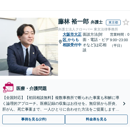
藤林 裕一郎
弁護士
東京都
弁護士法人クローバー 東京法律事務所
大阪市大正
面談方法(対
営業時間：0
区
からも
面・電話・ビデ
9:00~23:00
相談受付中
オなど)は応相
（平日）
談
医療・介護問題
【全国対応】【初回相談無料】複数事務所で断られた事案も和解に導
く論理的アプローチ。医療記録の収集はお任せを。無症状から肝炎、
肝がん、死亡事案まで、一人ひとりに合わせた方法をご提案します。
手続きの負担を減らし、権利を守ります。
事例を見る(2件)
料金表を見る