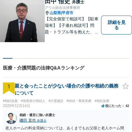
田中 悟史
弁護士
添い、より良い選択ができる
アウル総合法律事務所
よう全力を尽くします。【法
山梨県
甲府市
|
テラス利用可】
【完全個室で相談可】【駐車
詳細を見
場有】【子連れ相談可】問
る
題・トラブル等を抱えた、ま
たは、未然に防ぎたいとお考
えの場合には、お気軽にご相
談ください。 法的な観点から
分析し、解決に向けてどのよ
うな方法・手段を取ることが
医療・介護問題の法律Q&Aランキング
良いのか等を助言させていた
だきます。
1
親と会ったことが少ない場合の介護や相続の義務
について
#相続放棄
#債務者の相続人
#介護施設
#M&A・事業承継
#相続放棄
2020年12月14日
役にたった
42
相続・遺言に強い弁護士
磯田 直也
弁護士
老人ホームの料金滞納については、あくまでもお父様と老人ホーム間