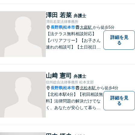
うなリーガルサービスをご提
供します。
澤田 若菜
弁護士
澤田若菜法律事務所
長野県
松本市
大庭駅
から徒歩5分
|
【法テラス無料相談対応】
詳細を見
【バリアフリー】【お子さん
る
連れの相談可】【土日祝日応
相談】どなたにも相談しやす
い事務所です。
山﨑 憲司
弁護士
信州総合法律事務所 松本支部
長野県
松本市
北松本駅
から徒歩4分
|
【北松本駅4分】【初回相談無
詳細を見
料】法律問題の解決だけでな
る
く、あなたが安心して暮らせ
る「その先の未来」も一緒に
考えてサポートいたします。
一人で悩まずにお話をお聞か
せください。お気持ちに寄り