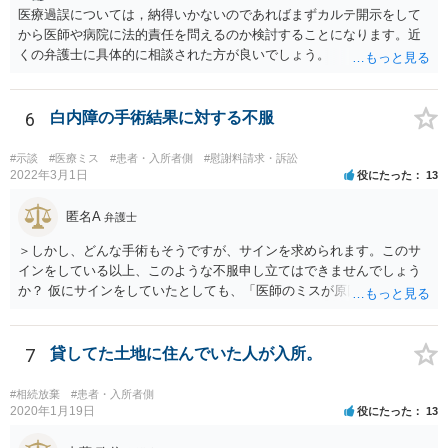
医療過誤については，納得いかないのであればまずカルテ開示をして
から医師や病院に法的責任を問えるのか検討することになります。近
くの弁護士に具体的に相談された方が良いでしょう。
6
白内障の手術結果に対する不服
#示談
#医療ミス
#患者・入所者側
#慰謝料請求・訴訟
2022年3月1日
役にたった
13
匿名A
弁護士
＞しかし、どんな手術もそうですが、サインを求められます。このサ
インをしている以上、このような不服申し立てはできませんでしょう
か？ 仮にサインをしていたとしても、「医師のミスが原因で老眼がひ
どくなったといえるような場合」や「白内障の手術の合併症として老
眼が悪化することがあるにもかかわらず、全く説明されなかったよう
な場合」には、請求することは可能です。
7
貸してた土地に住んでいた人が入所。
#相続放棄
#患者・入所者側
2020年1月19日
役にたった
13