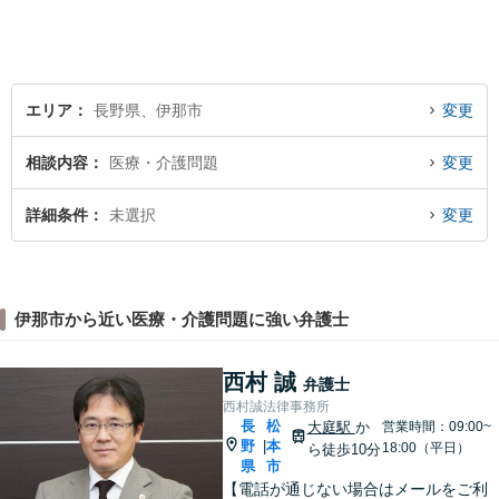
根ざした弁護士】もし何かお
困りな事がございましたらお
気軽にご相談ください。
エリア
長野県、伊那市
変更
相談内容
医療・介護問題
変更
詳細条件
未選択
変更
伊那市から近い医療・介護問題に強い弁護士
西村 誠
弁護士
西村誠法律事務所
長
松
大庭駅
か
営業時間：09:00~
野
本
|
18:00（平日）
ら徒歩10分
県
市
【電話が通じない場合はメールをご利