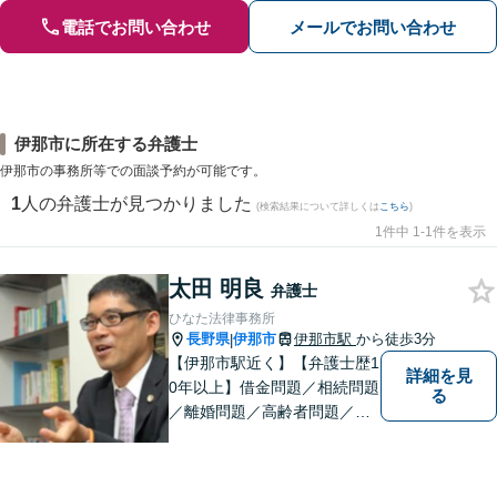
電話でお問い合わせ
メールでお問い合わせ
伊那市に所在する弁護士
伊那市の事務所等での面談予約が可能です。
1
人の弁護士が見つかりました
(検索結果について詳しくは
こちら
)
1件中 1-1件を表示
太田 明良
弁護士
ひなた法律事務所
長野県
伊那市
伊那市駅
から徒歩3分
|
【伊那市駅近く】【弁護士歴1
詳細を見
0年以上】借金問題／相続問題
る
／離婚問題／高齢者問題／相
続問題／環境問題／企業法務
など、幅広い法律トラブルの
ご相談を承ります。【地域に