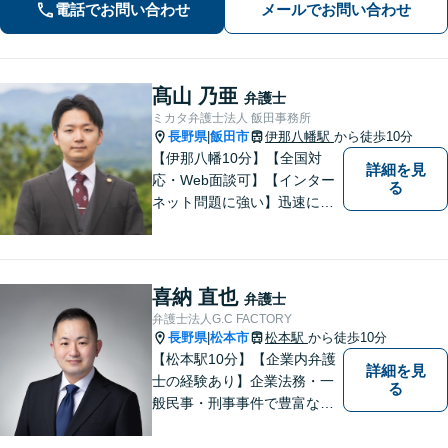
電話でお問い合わせ
メールでお問い合わせ
による】
髙山 乃亜
弁護士
ミカタ弁護士法人 飯田事務所
長野県
飯田市
伊那八幡駅
から徒歩10分
|
【伊那八幡10分】【全国対
詳細を見
応・Web面談可】【インター
る
ネット問題に強い】迅速に対
応し、依頼者さまの平穏な生
活をいち早く取り戻すサポー
トをさせていただきます。ど
のようなことでも、お気軽に
喜納 直也
弁護士
ご相談ください。
弁護士法人G.C FACTORY
長野県
松本市
松本駅
から徒歩10分
|
【松本駅10分】【企業内弁護
詳細を見
士の経験あり】企業法務・一
る
般民事・刑事事件で豊富な実
績あり。「依頼をして良かっ
た。」と言っていただけるよ