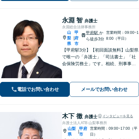
永淵 智
弁護士
永淵総合法律事務所
山
甲
甲府駅
か
営業時間：09:00~1
梨
府
|
8:00（平日）
ら徒歩3分
県
市
【甲府駅3分】【初回面談無料】山梨県
で唯一の「弁護士」「司法書士」「社
会保険労務士」です。相続、刑事事
件、不動産など、ぜひお任せくださ
い。専門的な知識と豊富な経験を活か
し、最善の解決策をご提案いたしま
電話でお問い合わせ
メールでお問い合わせ
す。【休日・夜間面談可】【オンライ
ン面談可】
木下 徹
弁護士
インタビューを見る
弁護士法人ATB 山梨事務所
山梨
甲府
営業時間：09:00~17:00（平
|
県
市
日）