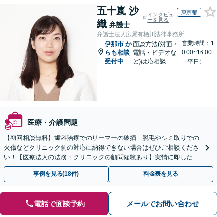
五十嵐 沙
東京都
インタビュ
ーを見る
織
弁護士
弁護士法人広尾有栖川法律事務所
営業時間：1
伊那市
か
面談方法(対面・
らも相談
電話・ビデオな
0:00~16:00
受付中
ど)は応相談
（平日）
医療・介護問題
【初回相談無料】歯科治療でのリーマーの破損、脱毛やシミ取りでの
火傷などクリニック側の対応に納得できない場合はぜひご相談くださ
い！【医療法人の法務・クリニックの顧問経験あり】実情に即したア
ドバイスで、納得のできるトラブルの解決を目指します。
事例を見る(18件)
料金表を見る
電話で面談予約
メールでお問い合わせ