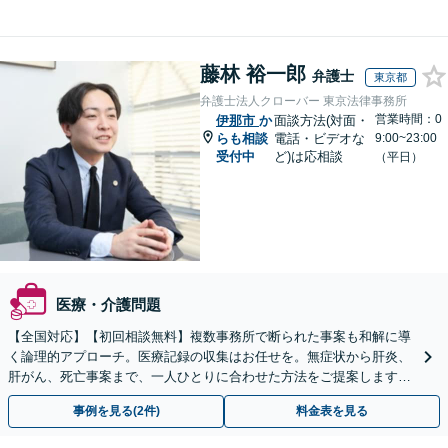
藤林 裕一郎
弁護士
東京都
弁護士法人クローバー 東京法律事務所
営業時間：0
伊那市
か
面談方法(対面・
らも相談
電話・ビデオな
9:00~23:00
受付中
ど)は応相談
（平日）
医療・介護問題
【全国対応】【初回相談無料】複数事務所で断られた事案も和解に導
く論理的アプローチ。医療記録の収集はお任せを。無症状から肝炎、
肝がん、死亡事案まで、一人ひとりに合わせた方法をご提案します。
手続きの負担を減らし、権利を守ります。
事例を見る(2件)
料金表を見る