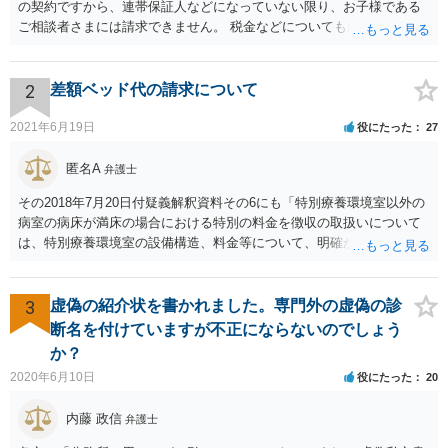
の契約ですから、連帯保証人などになっていない限り、お子様である
ご相談者さまには請求できません。 税金などについても滞納している
のはお父様ですから、お子様に請求が来ることはありません。 生活保
護受給の際に扶養できないかという連絡が役所から来ますが、できな
い旨回答すればそれまでです。 相続が開始した場合については先述の
2
差額ベッド代の請求について
通りです。 民法上の扶養義務はご相談者さまがお考えのほど強いもの
ではありません。 あくまでも、余力の範囲で認められるものです。 親
2021年6月19日
役にたった
27
の介護は子供がみるという民法の条文はありません。 また、親に対す
る扶養義務は配偶者や子に対する扶養義務に比べて弱いものです。 生
匿名A
弁護士
まれてすぐ両親が離婚し、その後会っていなかったという事情も、扶
その2018年7月20日付疑義解釈資料その6にも「特別療養環境室以外の
養義務の順位を下げる一つの理由になります。
病室の病床が満床の場合における特別の料金を徴収の取扱いについて
は、特別療養環境室の設備構造、料金等について、明確かつ懇切丁寧
に説明し、その上で、患者が特別療養環境室への入院に同意している
ことが確認される場合には、特別療養環境室以外の病室の病床が満床
であっても、特別の料金を徴収することは差し支えない。」と書いて
3
虚偽の紹介状を書かれました。専門外の虚偽の診
あるので、当局の立場としても「病院理由(大部屋に空きがない等)での
断名を付けていますが不正にならないのでしょう
差額ベッド代は請求してはならない」とは言っていません。 「入院の
か？
必要があるにもかかわらず、特別の料金の支払いに同意しないのであ
2020年6月10日
役にたった
20
れば、他院を受診するよう言われた」という事例についても「不適切
と思われる事例」と言及されているだけで「不適切である」と断定も
内藤 政信
弁護士
されていないですし、違法であることも示唆されていません。ですの
で、「同意しないのであれば他院を受診するように」という表現が不