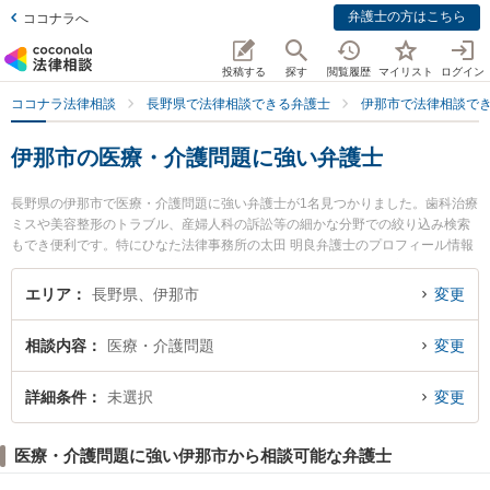
弁護士の方はこちら
ココナラへ
投稿する
探す
閲覧履歴
マイリスト
ログイン
ココナラ法律相談
長野県で法律相談できる弁護士
伊那市で法律相談で
伊那市の医療・介護問題に強い弁護士
長野県の伊那市で医療・介護問題に強い弁護士が1名見つかりました。歯科治療
ミスや美容整形のトラブル、産婦人科の訴訟等の細かな分野での絞り込み検索
もでき便利です。特にひなた法律事務所の太田 明良弁護士のプロフィール情報
や弁護士費用、強みなどが注目されています。『伊那市で土日や夜間に発生し
た医療・介護問題のトラブルを今すぐに弁護士に相談したい』『医療・介護問
エリア
長野県、伊那市
変更
題のトラブル解決の実績豊富な近くの弁護士を検索したい』『初回相談無料で
医療・介護問題を法律相談できる伊那市内の弁護士に相談予約したい』などで
相談内容
医療・介護問題
変更
お困りの相談者さんにおすすめです。
詳細条件
未選択
変更
医療・介護問題に強い伊那市から相談可能な弁護士