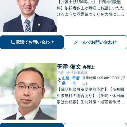
【弁護士歴15年以上】【初回相談無
料】依頼者さまが気軽にお話しいただ
けるような雰囲気づくりを大切にして
います。交通事故や借金、消費者被害
など、幅広く対応しておりますので、
お困りの方はぜひ一度ご相談くださ
い。【電話・メール・WEB相談可】
電話でお問い合わせ
メールでお問い合わせ
笹津 備文
弁護士
甲府中央法律事務所
山梨
甲府
営業時間：09:00~17:00（平
|
県
市
日）
【電話相談可※要事前予約】【※初回
相談無料の場合あり】【夜間・休日面
談は要相談】生前対策・遺言書作成は
「出張サービスあり！」他士業連携に
よる不動産を含む財産分与・遺産分割
／債務整理で生活再建も／交通事故の
示談交渉【法テラス相談利用可※事件