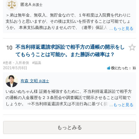
しく悪くなってしまったとか， 手術のミスの結果，入院期間が延びて
匿名A
弁護士
しまったとかいう事情があれば， 追加請求が可能な余地があります。
＞弟は無年金、無収入、無貯金なので、１年程度は入院費を代わりに
ただし，手術代の返金に応じた際に「これ以上金銭の請求はしませ
支払おうと思いますが、その後は支払いを拒否することは可能でしょ
ん」という趣旨の合意をしてしまっていると， 上記の請求は，基本的
うか。 本来支払義務はありませんので、（連帯）保証人などにならな
には困難となります。
ければ、支払いを拒絶することは可能です。
10
不当利得返還請求訴訟で相手方の通帳の開示をし
てもらうことは可能か。また勝訴の確率は？
#患者・入所者側
#協議
2021年5月8日
役にたった
11
有森 文昭
弁護士
いぬいぬちゃん様 証拠を補強するために、不当利得返還訴訟で相手方
の通帳の入金履歴を２３条照会や調査嘱託で開示させることは可能で
しょうか。 ⇒不当利得返還請求又は不法行為に基づく損害賠償請求の
いずれかになるものと思いますが、その裁判手続きの中で、調査嘱託
等を行うことは十分考えられます。もっとも、網羅的な探索的調査と
なることを裁判所は忌避しますので、具体的な期間等を特定して行う
もっとみる
必要があります。 不正引き出しと入金の金額と日付がすべて一致して
いた場合勝訴の確率はどのくらいでしょうか。 ⇒誠に恐縮ですが、勝