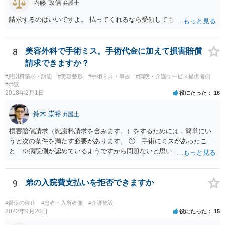
内藤 政信
弁護士
請求するのはいいですよ。 払ってくれるなら受領してもいいですよ。
8
美容外科で手術ミス。手術代金に加えて損害賠償
請求できますか？
#慰謝料請求・訴訟
#美容整形
#手術ミス・事故
#病院・介護サービス提供者側
#示談
2018年2月1日
役にたった
16
鈴木 崇裕
弁護士
損害賠償請求（慰謝料請求を含みます。）をするためには，簡単にい
うと次の条件を満たす必要があります。 ① 手術にミスがあったこ
と ※病院側が認めているようですから問題ないと思います。 ② 手
術のミスの「せいで」仕事を休まなければならなくなったこと ③ 手
術のミスの「せいで」マスクが外せなくなったこと ④ 仕事を休まな
ければならなくなった「せいで」休業損害が発生したこと ⑤ マスク
9
弟の入院費支払いを拒否できますか
を外せなくなった「せいで」経済的に評価できる精神的な損害が発生
したこと 「せいで」と強調した点が，内藤先生のご指摘なさる「相当
#督促の停止
#患者・入所者側
#介護施設
因果関係」です。 手術のミスと関係のないことまでは責任追及ができ
2022年9月20日
役にたった
15
ないということです。 手術のミスの結果，手術前と比べて見た目が著