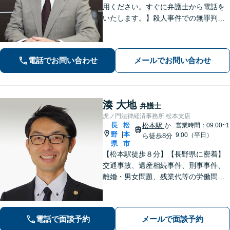
用ください。すぐに弁護士から電話を
いたします。】殺人事件での無罪判決
有り、法廷技術の研修多数参加、取調
べ拒否権を実現する会（ＲＡＩＳ）会
員、裁判員裁判対応可、夜間休日対応
電話でお問い合わせ
メールでお問い合わせ
可能、専用駐車場あり（無料）
湊 大地
弁護士
虎ノ門法律経済事務所 松本支店
長
松
松本駅
か
営業時間：09:00~1
野
本
|
9:00（平日）
ら徒歩8分
県
市
【松本駅徒歩８分】【長野県に密着】
交通事故、遺産相続事件、刑事事件、
離婚・男女問題、残業代等の労働問題
等の個人の法律問題や企業法務まで、
法的トラブルを解決、予防すべく、依
頼者様と共に歩みます。お一人で悩ま
電話で面談予約
メールで面談予約
ず是非ご相談ください。