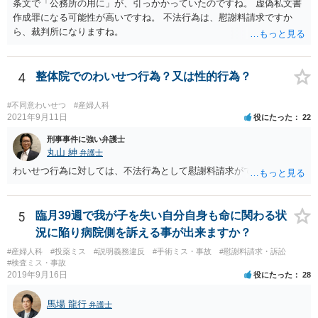
条文で「公務所の用に」が、引っかかっていたのですね。 虚偽私文書
適切なだけで、たとえば言い方を変えて「緊急手術をおすすめします
作成罪になる可能性が高いですね。 不法行為は、慰謝料請求ですか
が、当病院は現在大部屋が満床なので大部屋を希望される場合は本日
ら、裁判所になりますね。
の緊急手術には応じられません。１日当たり１万８７００円の個室で
あれば対応できますが。」と言えば、問題ないとされる余地もあるか
と存じます。 ご記載いただいた事実関係を拝見するかぎり、緊急手術
4
整体院でのわいせつ行為？又は性的行為？
が望ましい状況における病院側の説明としては十分だと思いますし、
そのような状況においてどこまで説明すれば「懇切丁寧」と言えるの
#不同意わいせつ
#産婦人科
かについても考え方が分かれると思います。それに加えて、そもそも
2021年9月11日
役にたった
22
通達に民間に対する法的拘束力はないこと(下級行政機関に対する拘束
力しかありません)を考えれば、一応の説明を受けて同意した以上、病
刑事事件に強い弁護士
院側からは同意書に「１日当たり」という記載が抜けていることを奇
丸山 紳
弁護士
貨として不当に支払を拒んでいると見られて、今後あなたやあなたの
わいせつ行為に対しては、不法行為として慰謝料請求ができます。
ご家族がその大学病院を受診せざるを得なくなった場合に事実上の不
利益を受ける可能性は否定できないように思われます。
5
臨月39週で我が子を失い自分自身も命に関わる状
況に陥り病院側を訴える事が出来ますか？
#産婦人科
#投薬ミス
#説明義務違反
#手術ミス・事故
#慰謝料請求・訴訟
#検査ミス・事故
2019年9月16日
役にたった
28
馬場 龍行
弁護士