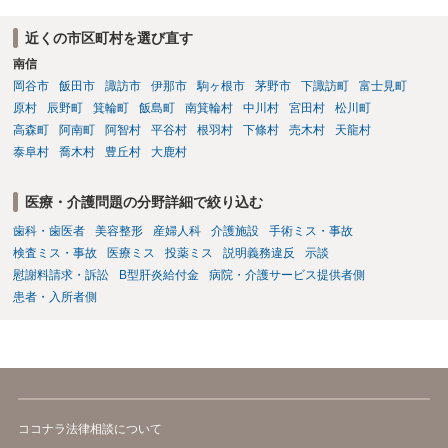
訴の確率をこの場でお伝えすることはできませんので、個別に依頼し
た弁護士にご相談いただき、ご質問ください。 一般的な回答となり恐
近くの市区町村を選び直す
縮ですが、使途不明金訴訟の場合には、よくて５分５分というところ
南信
です。 なお、仮に裁判で勝ったとしても弟さんに資力がないと具体的
な回収をすることはできませんので、弟さんの財産への事前の仮差押
岡谷市
飯田市
諏訪市
伊那市
駒ヶ根市
茅野市
下諏訪町
富士見町
え等もきちんと検討してくれる弁護士の方にご相談いただくことをお
原村
辰野町
箕輪町
飯島町
南箕輪村
中川村
宮田村
松川町
勧めいたします。
高森町
阿南町
阿智村
平谷村
根羽村
下條村
売木村
天龍村
泰阜村
喬木村
豊丘村
大鹿村
医療・介護問題の分野詳細で絞り込む
歯科・歯医者
美容整形
産婦人科
介護施設
手術ミス・事故
検査ミス・事故
医療ミス
投薬ミス
説明義務違反
示談
慰謝料請求・訴訟
B型肝炎給付金
病院・介護サービス提供者側
患者・入所者側
ココナラ法律相談について