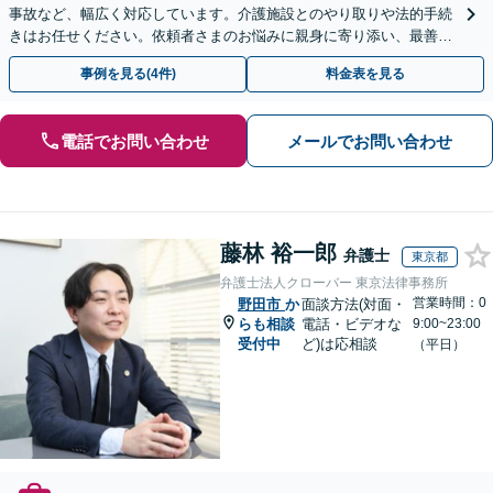
事故など、幅広く対応しています。介護施設とのやり取りや法的手続
きはお任せください。依頼者さまのお悩みに親身に寄り添い、最善の
結果が得られるように尽力いたします。
事例を見る(4件)
料金表を見る
電話でお問い合わせ
メールでお問い合わせ
藤林 裕一郎
弁護士
東京都
弁護士法人クローバー 東京法律事務所
営業時間：0
野田市
か
面談方法(対面・
らも相談
電話・ビデオな
9:00~23:00
受付中
ど)は応相談
（平日）