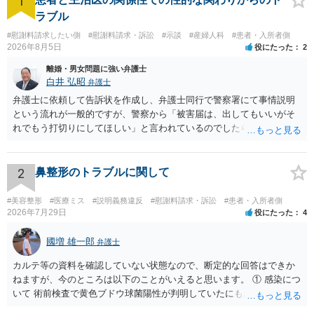
1
ラブル
#慰謝料請求したい側
#慰謝料請求・訴訟
#示談
#産婦人科
#患者・入所者側
2026年8月5日
役にたった
2
離婚・男女問題に強い弁護士
白井 弘昭
弁護士
弁護士に依頼して告訴状を作成し、弁護士同行で警察署にて事情説明
という流れが一般的ですが、警察から「被害届は、出してもいいがそ
れでもう打切りにしてほしい」と言われているのでしたら、あまり結
論は変わらないかもしれないですね。 所轄の警察を飛び越えて、直接
検察庁に訴えるのもありかもしれないですが、実際に捜査をするの
は、結局所轄だと思われますので、やはり結論は変わらないかもしれ
2
鼻整形のトラブルに関して
ないです。 一度、最寄りの「刑事に強い」とうたっている弁護士に相
談してみてはいかがでしょうか。 以上、ご参考まで。
#美容整形
#医療ミス
#説明義務違反
#慰謝料請求・訴訟
#患者・入所者側
2026年7月29日
役にたった
4
國増 雄一郎
弁護士
カルテ等の資料を確認していない状態なので、断定的な回答はできか
ねますが、今のところは以下のことがいえると思います。 ① 感染につ
いて 術前検査で黄色ブドウ球菌陽性が判明していたにもかかわらず、
予防的抗菌処置を行わずに手術を施行したことについて、当時の標準