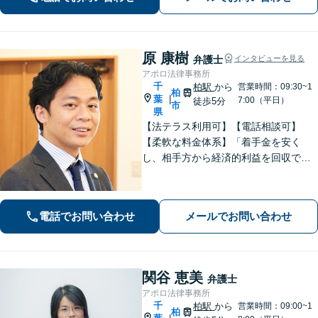
面談可能】
原 康樹
弁護士
インタビューを見る
アポロ法律事務所
千
柏駅
から
営業時間：09:30~1
柏
葉
|
7:00（平日）
徒歩5分
市
県
【法テラス利用可】【電話相談可】
【柔軟な料金体系】「着手金を安く
し、相手方から経済的利益を回収でき
た場合は報酬金で補う」などの対応も
可能です。離婚・男女問題、借金・債
務整理、 相続・遺言 、労働・雇用、交
電話でお問い合わせ
メールでお問い合わせ
通事故 など【柏駅5分】
関谷 恵美
弁護士
アポロ法律事務所
千
柏駅
から
営業時間：09:00~1
柏