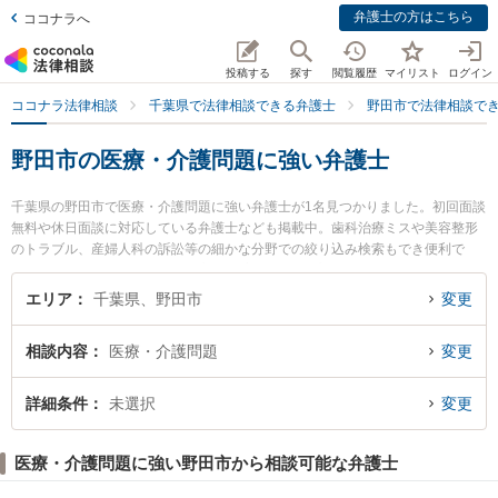
弁護士の方はこちら
ココナラへ
投稿する
探す
閲覧履歴
マイリスト
ログイン
ココナラ法律相談
千葉県で法律相談できる弁護士
野田市で法律相談で
野田市の医療・介護問題に強い弁護士
千葉県の野田市で医療・介護問題に強い弁護士が1名見つかりました。初回面談
無料や休日面談に対応している弁護士なども掲載中。歯科治療ミスや美容整形
のトラブル、産婦人科の訴訟等の細かな分野での絞り込み検索もでき便利で
す。特に野田総合法律事務所の高山 聡宏弁護士のプロフィール情報や弁護士費
用、強みなどが注目されています。『野田市で土日や夜間に発生した医療・介
エリア
千葉県、野田市
変更
護問題のトラブルを今すぐに弁護士に相談したい』『医療・介護問題のトラブ
ル解決の実績豊富な近くの弁護士を検索したい』『初回相談無料で医療・介護
相談内容
医療・介護問題
変更
問題を法律相談できる野田市内の弁護士に相談予約したい』などでお困りの相
談者さんにおすすめです。
詳細条件
未選択
変更
医療・介護問題に強い野田市から相談可能な弁護士