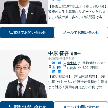
市
【弁護士歴10年以上】【春日部駅7分】
皆様の人生を真摯にサポートいたしま
す。相談の第一歩へ。相続問題は当事
者同士ではなく弁護士を挟みましょ
う。交通事故は弁護士登録以来、多数
電話でお問い合わせ
メールでお問い合わせ
の取り扱い経験があります。【当日・
土日祝日・夜間・応相談対応可能】
中原 征吾
弁護士
中原征吾法律事務所
埼
越
蒲生駅
か
営業時間：09:00~1
玉
谷
|
8:00（平日）
ら徒歩1分
県
市
【電話相談可】【初回相談無料】【蒲
生駅1分】一人の弁護士が最初から最後
まで対応！費用を抑えたい方向けのバ
ックアッププランもあり。離婚・男女
問題／借金・債務整理／刑事事件など
【地域密着型の事務所】【休日・夜間
電話でお問い合わせ
メールでお問い合わせ