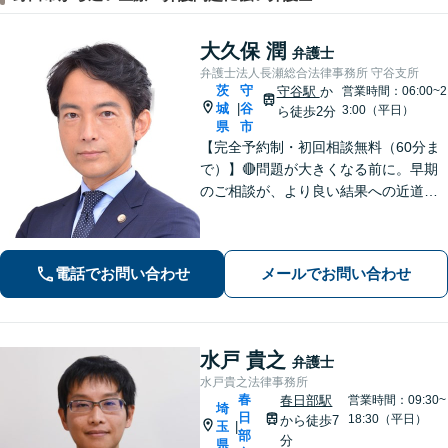
大久保 潤
弁護士
弁護士法人長瀬総合法律事務所 守谷支所
茨
守
守谷駅
か
営業時間：06:00~2
城
谷
|
3:00（平日）
ら徒歩2分
県
市
【完全予約制・初回相談無料（60分ま
で）】🔴問題が大きくなる前に。早期
のご相談が、より良い結果への近道で
す。 ◉私選刑事 ◉遺産相続 ◉離婚・
不倫慰謝料 ◉交通事故 ◉介護事故
など 状況の整理から丁寧に対応。深刻
電話でお問い合わせ
メールでお問い合わせ
化する前にまずはご相談ください。
水戸 貴之
弁護士
水戸貴之法律事務所
春
春日部駅
営業時間：09:30~
埼
日
18:30（平日）
から徒歩7
玉
|
部
分
県