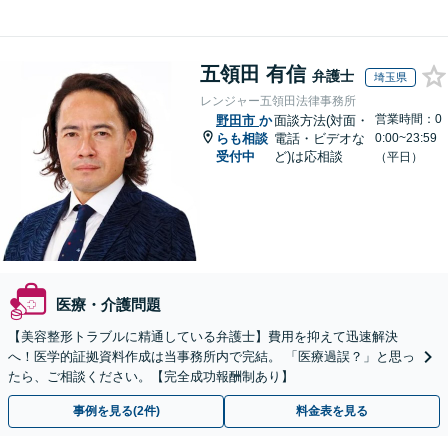
五領田 有信
弁護士
埼玉県
レンジャー五領田法律事務所
営業時間：0
野田市
か
面談方法(対面・
らも相談
電話・ビデオな
0:00~23:59
受付中
ど)は応相談
（平日）
医療・介護問題
【美容整形トラブルに精通している弁護士】費用を抑えて迅速解決
へ！医学的証拠資料作成は当事務所内で完結。 「医療過誤？」と思っ
たら、ご相談ください。【完全成功報酬制あり】
事例を見る(2件)
料金表を見る