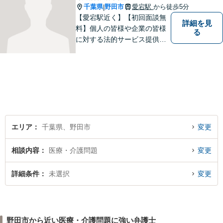
千葉県
野田市
愛宕駅
から徒歩5分
|
【愛宕駅近く】【初回面談無
詳細を見
料】個人の皆様や企業の皆様
る
に対する法的サービス提供に
誠実に取り組んでいきたいと
考えております。刑事事件／
民事事件／家事事件／企業法
務など、幅広く対応します。
【当日／夜間／休日対応可】
お気軽にご相談ください。
エリア
千葉県、野田市
変更
相談内容
医療・介護問題
変更
詳細条件
未選択
変更
野田市から近い医療・介護問題に強い弁護士