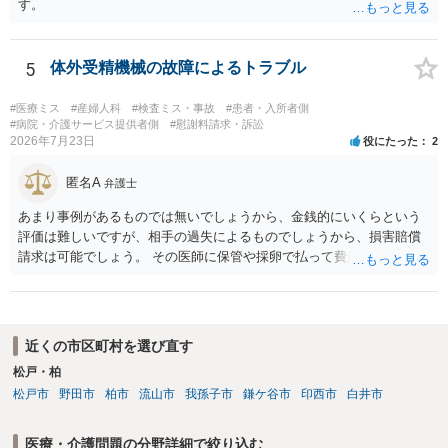
す。
5
体外受精機械の故障によるトラブル
#医療ミス
#産婦人科
#検査ミス・事故
#患者・入所者側
#病院・介護サービス提供者側
#慰謝料請求・訴訟
2026年7月23日
役にたった
2
匿名A
弁護士
あまり事例があるものでは無いでしょうから、金銭的にいくらという
評価は難しいですが、相手の過失によるものでしょうから、損害賠償
請求は可能でしょう。 その医師に保管や採卵で払って費用の返金＋α
（ここがいくらになるか、相場はわかりませんが）の請求になるかと
思います。
近くの市区町村を選び直す
松戸・柏
松戸市
野田市
柏市
流山市
我孫子市
鎌ケ谷市
印西市
白井市
医療・介護問題の分野詳細で絞り込む