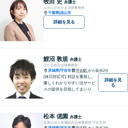
牧田 史
弁護士
ルポながれやま法律事務所
千葉県
流山市
|
詳細を見る
鯉沼 敦規
弁護士
ひかる総合法律事務所
茨城県
守谷市
守谷駅
から徒歩2分
|
{休日対応可} 対話を重視し、
詳細を見
優しくわかりやすい法サービ
る
スの提供を目指してまいりま
す。
松本 偲園
弁護士
弁護士法人長瀬総合法律事務所 守谷支所
茨城県
守谷市
守谷駅
から徒歩2分
|