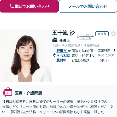
電話でお問い合わせ
メールでお問い合わせ
五十嵐 沙
東京都
インタビュ
ーを見る
織
弁護士
弁護士法人広尾有栖川法律事務所
営業時間：1
野田市
か
面談方法(対面・
らも相談
電話・ビデオな
0:00~16:00
受付中
ど)は応相談
（平日）
医療・介護問題
【初回相談無料】歯科治療でのリーマーの破損、脱毛やシミ取りでの
火傷などクリニック側の対応に納得できない場合はぜひご相談くださ
い！【医療法人の法務・クリニックの顧問経験あり】実情に即したア