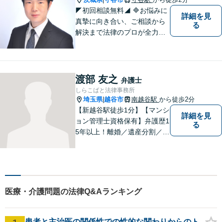
◤初回相談無料◢ 🔷お悩みに
詳細を見
真摯に向き合い、ご相談から
る
解決まで法律のプロが全力で
サポートいたします。早期対
応で解決スピードUP！誠実さ
と経験で支えます。🔷不安な
日々を終わらせるために安心
渡部 友之
弁護士
の第一歩を踏み出しましょ
しらこばと法律事務所
う。お気軽にお問い合わせく
埼玉県
越谷市
南越谷駅
から徒歩2分
|
ださい。
【新越谷駅徒歩1分】【マンシ
詳細を見
ョン管理士資格保有】弁護歴1
る
5年以上！離婚／遺産分割／刑
事事件で多数の実績あり！一
人でも多くの方に感謝してい
ただけるよう、誠心誠意取り
組みます。お困りごとはお気
軽にご相談ください！【法テ
医療・介護問題の法律Q&Aランキング
ラス歓迎】
患者と主治医の関係性での性的な関わりからのト