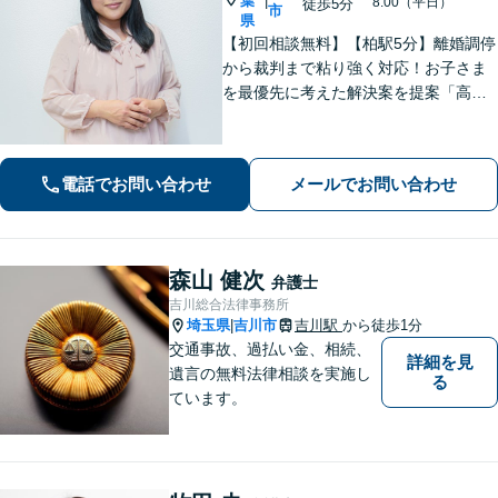
葉
|
8:00（平日）
徒歩5分
市
県
【初回相談無料】【柏駅5分】離婚調停
から裁判まで粘り強く対応！お子さま
を最優先に考えた解決案を提案「高齢
者・障がい者の方の相続を全力サポー
ト」「遺言書作成で紛争回避」「不動
産相続に強い」【完全個室制】【休
電話でお問い合わせ
メールでお問い合わせ
日・夜間面談可】【分割・後払い対
応】
森山 健次
弁護士
吉川総合法律事務所
埼玉県
吉川市
吉川駅
から徒歩1分
|
交通事故、過払い金、相続、
詳細を見
遺言の無料法律相談を実施し
る
ています。