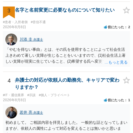
的な医療水準に照らして相当でないと判断された場合には、相手方の
過失が認められる可能性があります。 当時の標準的な医療水準につい
3
名字と名前変更に必要なものについて知りたい
ては、リサーチの必要性があると思います。 ② 肋軟骨採取について
仮に左右でリスクが著しくことなるという事実が立証できるのであれ
#患者・入所者側
#音信不通
ば、それに関する説明や選択の機会が与えられなかったことは、説明
2026年8月8日
役にたった
2
義務違反にあたり、慰謝料が請求できる可能性があります。 ③ 鼻孔縁
挙上について 施術内容に「鼻孔緑挙上」が含まれる合意がある事実
川添 圭
弁護士
と、それを相手方が勝手に取りやめた事実を立証できれば、債務不履
「やむを得ない事由」とは、その氏を使用することによって社会生活
行責任を追及できる可能性があります。 また術中の変更可能性に関す
上きわめて著しい支障が生じることをいいますので、(1)社会生活上著
る事前の説明がなされていないのであれば、説明義務違反にあたり、
しい支障が現実に生じていること、(2)希望する氏へ変更できればその
これについても損害賠償請求できる可能性があります。 詳しくは、術
支障が解消できる（解消される）ことを、具体的な資料をもって説明
前説明書や同意書の内容を精査する必要があります。 なお、請求書に
できるかどうかがポイントです。 記録中に現れた一切の事情が判断対
鼻孔緑挙上が実施内容として記載されている事実は、施術内容に鼻孔
象ですので、上記(1)と(2)を説明できる資料は全て（ただし理路整然
4
弁護士の対応が依頼人の勤務先、キャリアで変わ
緑挙上が含まれる合意がある事実を推認させる事実になると思われま
に）提出することが必要になります。「フラッシュバック」とのこと
す。 ④当初の手術費用の返金や、他院での修正手術費用についても補
りますか？
なので、例えば、医学上確立されているPTSDの診断基準に合致した説
償を求めることが可能かについて 上記①〜③で記載された相手方の過
#IT・通信業界
#示談
#個人・プライベート
明とそれに沿う資料の提出が必要になってくるように思います。 精神
失又は債務不履行（他に過失又は債務不履行がある場合はそれも含
2026年8月8日
役にたった
1
的・心理的な理由の氏変更は様々な意味でハードルがかなり高く、弁
む）が認定され、それらと損害（当初の手術費用や他院での修正手術
護士へ依頼しても苦労することが強く予想されるところです。、もし
費用）との間に相当因果関係が認められる場合は、補償を求めること
若井 亮
弁護士
本人申立てをお考えであれば、医学知識はもちろん法律知識も要求さ
は可能です。 以上です。 何かあればご連絡ください。
れますので、性急な申立てをせず、知識と資料をしっかりと揃えて、
初めまして。 ご相談内容を拝見しました。 一般的な話となってしまい
万全の体制で申立てに臨んだ方がよいと思われます。
ますが、依頼人の属性によって対応を変えることは無いかと思いま