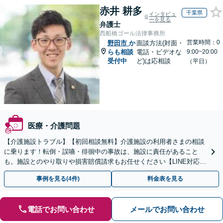
赤井 耕多
千葉県
インタビュ
ーを見る
弁護士
西船橋ゴール法律事務所
営業時間：0
野田市
か
面談方法(対面・
らも相談
電話・ビデオな
9:00~20:00
受付中
ど)は応相談
（平日）
医療・介護問題
【介護施設トラブル】【初回相談無料】介護施設の利用者さまの相談
に乗ります！転倒・誤嚥・徘徊中の事故は、施設に責任があること
も。施設とのやり取りや損害賠償請求もお任せください【LINE対応
可】【夜間・休日面談可】【関東エリア対応】
事例を見る(4件)
料金表を見る
電話でお問い合わせ
メールでお問い合わせ