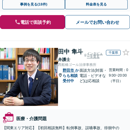
ドバイスで、納得のできるトラブルの解決を目指します。
事例を見る(18件)
料金表を見る
電話で面談予約
メールでお問い合わせ
田中 隼斗
千葉県
インタビュ
ーを見る
弁護士
西船橋ゴール法律事務所
営業時間：0
野田市
か
面談方法(対面・
らも相談
電話・ビデオな
9:00~20:00
受付中
ど)は応相談
（平日）
医療・介護問題
【関東エリア対応】【初回相談無料】転倒事故、誤嚥事故、徘徊中の