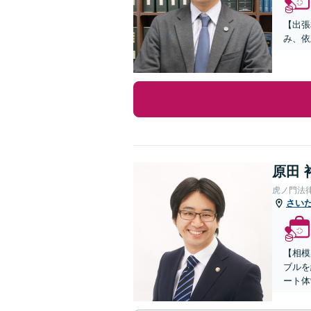
【出張
み、依
原田 
虎ノ門法
さい
【相模
ブルを
ート体