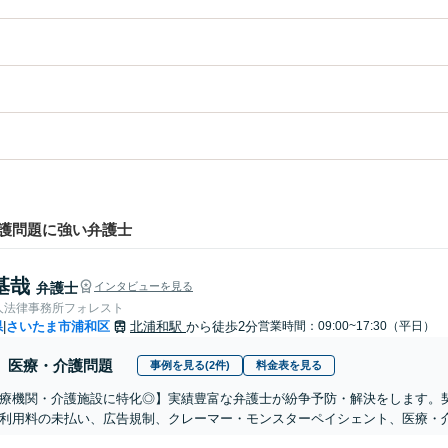
護問題に強い弁護士
基哉
弁護士
インタビューを見る
人法律事務所フォレスト
県
さいたま市浦和区
北浦和駅
から徒歩2分
営業時間：09:00~17:30（平日）
|
医療・介護問題
事例を見る(2件)
料金表を見る
医療機関・介護施設に特化◎】実績豊富な弁護士が紛争予防・解決をします。
利用料の未払い、広告規制、クレーマー・モンスターペイシェント、医療・