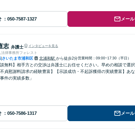
せ
メール
 直志
インタビューを見る
弁護士
人法律事務所フォレスト
県
さいたま市浦和区
北浦和駅
から徒歩2分
営業時間：09:00~17:30（平日）
|
談無料】相手方との交渉は弁護士にお任せください。早めの相談で選択
不貞慰謝料請求の経験豊富】【示談成功・不起訴獲得の実績豊富】あな
事件の実績多数」
せ
メール