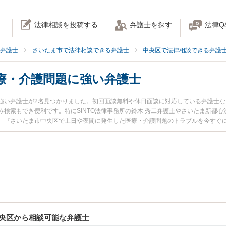
法律相談を投稿する
弁護士を探す
法律Q
弁護士
さいたま市で法律相談できる弁護士
中央区で法律相談できる弁護
療・介護問題に強い弁護士
強い弁護士が2名見つかりました。初回面談無料や休日面談に対応している弁護士
検索もでき便利です。特にSINTO法律事務所の鈴木 秀二弁護士やさいたま新都心
。『さいたま市中央区で土日や夜間に発生した医療・介護問題のトラブルを今すぐ
い』『初回相談無料で医療・介護問題を法律相談できるさいたま市中央区内の弁護
央区から相談可能な弁護士