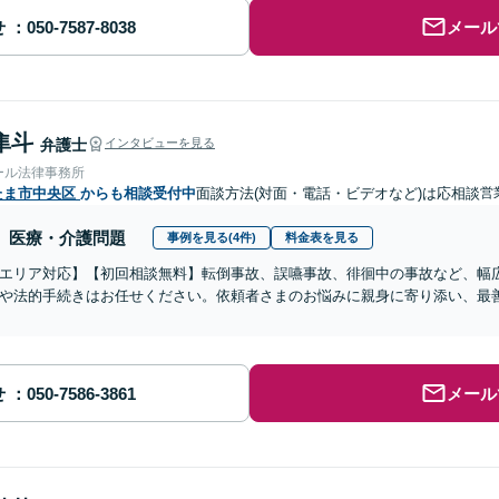
せ
メール
隼斗
弁護士
インタビューを見る
ール法律事務所
たま市中央区
からも相談受付中
面談方法(対面・電話・ビデオなど)は応相談
営
医療・介護問題
事例を見る(4件)
料金表を見る
エリア対応】【初回相談無料】転倒事故、誤嚥事故、徘徊中の事故など、幅
や法的手続きはお任せください。依頼者さまのお悩みに親身に寄り添い、最
せ
メール