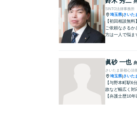
鈴木 秀二
SINTO法律事務所
埼玉県
さいた
|
【初回相談無料
ご依頼なさるか
方は一人で悩ま
眞砂 一也
さいたま新都心法
埼玉県
さいた
|
【与野本町駅6
故など幅広く対
【弁護士歴10年