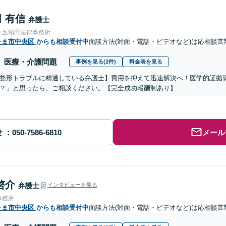
 有信
弁護士
ー五領田法律事務所
たま市中央区
からも相談受付中
面談方法(対面・電話・ビデオなど)は応相談
営
医療・介護問題
事例を見る(2件)
料金表を見る
整形トラブルに精通している弁護士】費用を抑えて迅速解決へ！医学的証拠資
？」と思ったら、ご相談ください。【完全成功報酬制あり】
せ
メール
啓介
弁護士
インタビューを見る
事務所
たま市中央区
からも相談受付中
面談方法(対面・電話・ビデオなど)は応相談
営