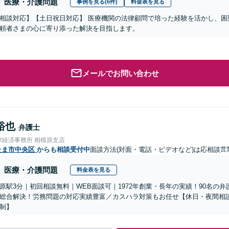
医療・介護問題
事例を見る(6件)
料金表を見る
相談対応】【土日祝日対応】 医療機関の法律顧問で培った経験を活かし、困
頼者さまの心に寄り添った解決を目指します。
メールでお問い合わせ
裕也
弁護士
律経済事務所 相模原支店
たま市中央区
からも相談受付中
面談方法(対面・電話・ビデオなど)は応相談
営
医療・介護問題
料金表を見る
原駅3分｜初回相談無料｜WEB面談可｜1972年創業・長年の実績！90名の
総合解決！労務問題の対応実績豊富／カスハラ対策もお任せ【休日・夜間相
制】