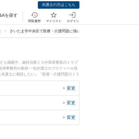
弁護士の方はこちら
&Aを探す
閲覧履歴
マイリスト
ログイン
士
さいたま市中央区で医療・介護問題に強い弁護士
なども掲載中。歯科治療ミスや美容整形のトラブ
法律事務所の眞砂 一也弁護士のプロフィール情
に弁護士に相談したい』『医療・介護問題のトラ
士に相談予約したい』などでお困りの相談者さん
変更
変更
変更