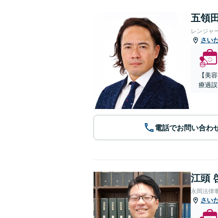
五領田
レンジャ
さい
【美容
療過誤
電話でお問い合わ
江頭 
永岡法律
さい