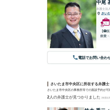
中尾 
弁護士法
さい
【🏥
療費・
電話でお問い合わ
さいたま市中央区に所在する弁護士
さいたま市中央区の事務所等での面談予約が可
2
人の弁護士が見つかりました
(検索結