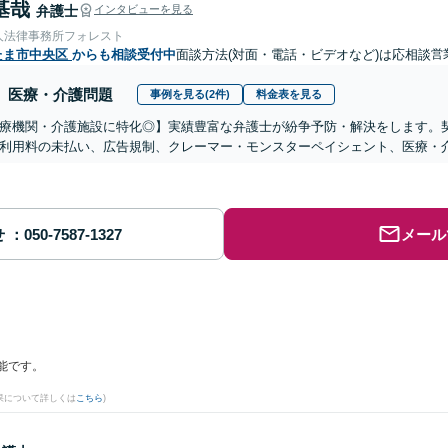
基哉
弁護士
インタビューを見る
人法律事務所フォレスト
たま市中央区
からも相談受付中
面談方法(対面・電話・ビデオなど)は応相談
営
医療・介護問題
事例を見る(2件)
料金表を見る
医療機関・介護施設に特化◎】実績豊富な弁護士が紛争予防・解決をします。
利用料の未払い、広告規制、クレーマー・モンスターペイシェント、医療・
せ
メール
能です。
果について詳しくは
こちら
)