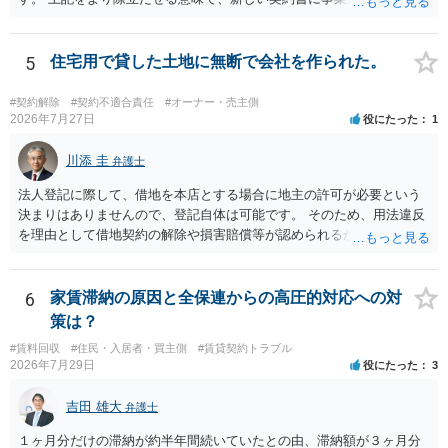
ることを禁止する旨を明記することは理に適ったものです。 契約締結
交渉である以上賃借人が拒んだ場合には入りませんが、提案するのは
良い方法と思います。
5
住宅用で貸した土地に無断で会社を作られた。
#契約解除
#契約不適合責任
#オーナー・売主側
2026年7月27日
役にたった
1
川添 圭
弁護士
法人登記に際して、借地を本店とする場合に地主の許可が必要という
決まりはありませんので、登記自体は可能です。 そのため、用法違反
を理由として借地契約の解除や損害賠償等が認められるかどうかが問
題になると思われます。具体的には、「住宅用」というのが、借地人
の建物を住居用に限定する（事業に使用しない）特約があると評価で
きるかどうかが重要でしょう（借地契約締結後に賃借人が建物を店舗
6
家賃滞納の原因と全保連からの高圧的対応への対
に改装したという事案で、住居に限定する特約までは存在しなかった
策は？
として契約解除を認めなかった裁判例があります）。契約条項の記載
#賃料回収
#住民・入居者・買主側
#賃貸契約トラブル
や解釈の問題になりますので、弁護士へ直接相談されることをお勧め
2026年7月29日
役にたった
3
します。
吉田 雄大
弁護士
１ヶ月分だけの滞納が約半年間続いていたとの由、滞納額が３ヶ月分