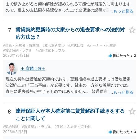
まで積み上がると契約解除が認められる可能性が飛躍的に高まります
ので、過去の支払額を確認なさった上で全保連の説明が正しければ、
全部又は一部を支払うのが最善の方法です。 約半年間も放置されてい
た理由は気になるところですが、中身のある返答は期待できないと思
います。
7
賃貸契約更新時の大家からの退去要求への法的対
応方法は？
#住民・入居者・買主側
#立ち退き交渉
#原状回復
#オーナー・売主側
#賃貸契約トラブル
#定期借家トラブル
2026年7月21日
役にたった
2
王 宣麟
弁護士
現在の契約は普通借家契約であり、更新拒絶や退去要求には借地借家
法28条上の「正当事由」が必要です。貸主の一方的な希望だけでは、
直ちに退去義務が生じるものではありません。 普通借家契約から定期
借家契約への切り替えは、既存の普通借家契約を合意解約したうえで
新たな定期借家契約を締結する形になりますが、これは任意の合意が
前提であり、借主が同意しなければ成立しません。 12年間の居住実
8
連帯保証人が本人確定前に賃貸解約手続きをする
績、子どもの学校や地域とのつながり、転居費用の準備が困難な事情
ことに関して
などは、借主側の強い居住継続の必要性として正当事由判断において
#契約解除
#賃貸契約トラブル
#住民・入居者・買主側
重視される要素ですので、貸主側にかなり具体的な事情と立退料など
2026年8月3日
役にたった
3
がない限り、更新拒絶が認められるハードルは一般的に高いと考えら