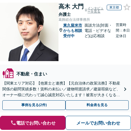
高木 大門
東京都
インタビュ
ーを見る
弁護士
葛飾総合法律事務所
営業時
東久留米市
面談方法(対面・
からも相談
電話・ビデオな
間：本日
受付中
ど)は応相談
定休日
不動産・住まい
【関東エリア対応】【他業士と連携】【元自治体の政策法務】不動産
関係の顧問実績多数！賃料の未払い／建物明渡請求／建築瑕疵など、
オーナー様に代わって誠心誠意対応いたします！被害が大きくなる前
にご相談ください【初回来所相談30分無料】
事例を見る(2件)
料金表を見る
電話でお問い合わせ
メールでお問い合わせ