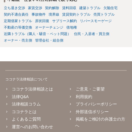
立ち退き交渉
家賃交渉
契約解除
賃料回収
建築トラブル
欠陥住宅
契約不適合責任
事故物件
境界線
賃貸契約トラブル
売買トラブル
定期借家トラブル
原状回復
サブリース解約
リバースモーゲージ
不動産の等価交換
オーナーチェンジ
借地権
近隣トラブル（隣人・騒音・ペット問題）
住民・入居者・買主側
オーナー・売主側
管理会社・組合側
ココナラ法律相談について
ココナラ法律相談とは
ご意見・ご要望
法律Q&A
利用規約
法律相談コラム
プライバシーポリシー
ココナラとは
外部送信ポリシー
よくあるご質問
掲載をご検討の弁護士の方
へ
運営へのお問い合わせ