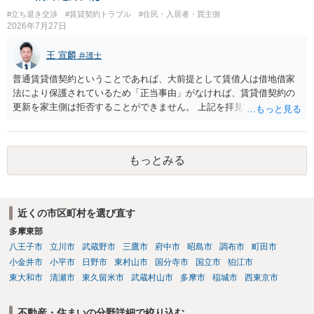
する、という話になるわけでもないように思います。 そのため、現
#立ち退き交渉
#賃貸契約トラブル
#住民・入居者・買主側
状、解体費用を負担することが明確な案件ではないため、まずは相手
2026年7月27日
に請求の根拠（なぜ当方が平屋の解体費用を負担しなければならない
のか）を確認されてみてはいかがでしょうか。
王 宣麟
弁護士
普通賃貸借契約ということであれば、大前提として賃借人は借地借家
法により保護されているため「正当事由」がなければ、賃貸借契約の
更新を家主側は拒否することができません。 上記を拝見する限り、通
常どおり賃料を支払い続けている状況であれば、単に「部屋の内部を
定期確認させてもらないこと」が直ちに正当事由に当たるとは思えま
せんので、更新拒絶を拒否される方向性でよろしいかと存じます。 そ
もっとみる
の交渉の中で、一定の金銭をもらえれば退去には応じる旨交渉をして
みるのはいかがでしょうか。 過去に賃借人の許可なく無断で賃貸人が
入室する行為自体は不法行為となり、また刑事的にも住居侵入罪が成
立する可能性がありますので、これを理由に一定の金銭賠償を求める
近くの市区町村を選び直す
のも一つでしょう。
多摩東部
八王子市
立川市
武蔵野市
三鷹市
府中市
昭島市
調布市
町田市
小金井市
小平市
日野市
東村山市
国分寺市
国立市
狛江市
東大和市
清瀬市
東久留米市
武蔵村山市
多摩市
稲城市
西東京市
不動産・住まいの分野詳細で絞り込む