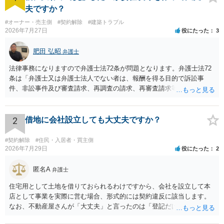
夫ですか？
#オーナー・売主側
#契約解除
#建築トラブル
2026年7月27日
役にたった
3
肥田 弘昭
弁護士
法律事務になりますので弁護士法72条が問題となります。弁護士法72
条は「弁護士又は弁護士法人でない者は、報酬を得る目的で訴訟事
件、非訟事件及び審査請求、再調査の請求、再審査請求等行政庁に対
する不服申立事件その他一般の法律事件に関して鑑定、代理、仲裁若
しくは和解その他の法律事務を取り扱い、又はこれらの周旋をするこ
とを業とすることができない。ただし、この法律又は他の法律に別段
2
借地に会社設立しても大丈夫ですか？
の定めがある場合は、この限りでない。」とのことから、報酬を得る
目的がないのであれば適法です。なぜなら、弁護士法72条に違反しな
#契約解除
#住民・入居者・買主側
いのであれば、委任については無償で委任者が受任者に委任できるか
2026年7月29日
役にたった
2
らです。ご参考にしてください。
匿名A
弁護士
住宅用として土地を借りておられるわけですから、会社を設立して本
店として事業を実際に営む場合、形式的には契約違反に該当します。
なお、不動産屋さんが「大丈夫」と言ったのは「登記だけなら実務上
トラブルになることは少ない」という経験則に基づいたものと推測さ