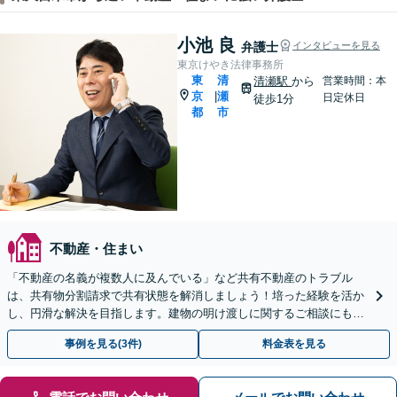
小池 良
弁護士
インタビューを見る
東京けやき法律事務所
東
清
清瀬駅
から
営業時間：本
京
瀬
|
日定休日
徒歩1分
都
市
不動産・住まい
「不動産の名義が複数人に及んでいる」など共有不動産のトラブル
は、共有物分割請求で共有状態を解消しましょう！培った経験を活か
し、円滑な解決を目指します。建物の明け渡しに関するご相談にも対
応しています【夜間相談可｜Web面談可】【清瀬駅1分】
事例を見る(3件)
料金表を見る