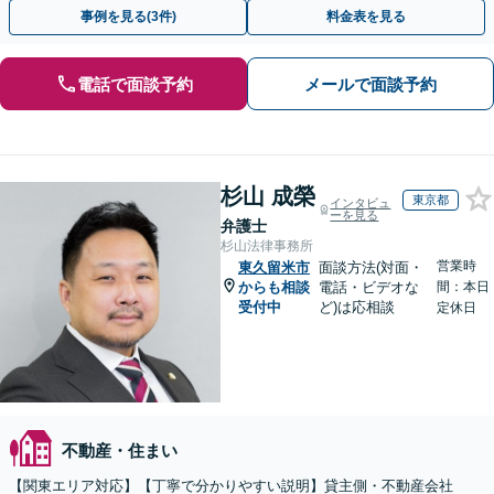
袋駅5分】
事例を見る(3件)
料金表を見る
電話で面談予約
メールで面談予約
杉山 成榮
東京都
インタビュ
ーを見る
弁護士
杉山法律事務所
営業時
東久留米市
面談方法(対面・
からも相談
電話・ビデオな
間：本日
受付中
ど)は応相談
定休日
不動産・住まい
【関東エリア対応】【丁寧で分かりやすい説明】貸主側・不動産会社