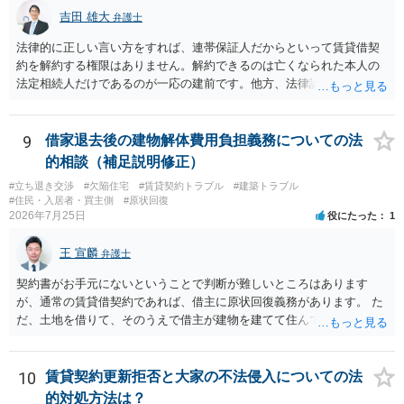
れます。 建物が未登記であること自体は、賃貸借契約の有効性を直ち
吉田 雄大
弁護士
に否定するものではなく、引渡しがされていれば賃貸借の効力は原則
有効とされています。 今後の交渉では、①現在は普通借家契約が継続
法律的に正しい言い方をすれば、連帯保証人だからといって賃貸借契
しており定期借家への変更に合意していないこと、②貸主側の事情
約を解約する権限はありません。解約できるのは亡くなられた本人の
（誰が所有者で誰が実際に住む予定か等）を具体的に書面で説明して
法定相続人だけであるのが一応の建前です。他方、法律論はさてお
ほしいこと、③自分たちの居住継続の必要性を丁寧に伝えること、を
き、事実上であれ明渡が完了すれば賃貸人としてはそれ以上のことを
基本方針としたうえで、仮に一定時期の退去を検討する場合には、立
する動機づけがなくなります。 今回進められつつある手続はあくまで
退料・引越費用・原状回復費用負担などの条件を明確にした書面を作
も、建物を賃貸人に一日も早く明け渡すための便宜的方法として理解
9
借家退去後の建物解体費用負担義務についての法
成することが重要です。 契約書では、更新条項・解除条項・期間の定
するのが良いと思います。またその方法で進めた方が、連帯保証人で
的相談（補足説明修正）
め・定期借家に関する記載の有無、これまでの更新時の合意内容
あるお知り合いさんにとっても、自身の経済的負担を最小限に食い止
（「今回で最後」などの文言）が、借主不利な特約として無効になり
#立ち退き交渉
#欠陥住宅
#賃貸契約トラブル
#建築トラブル
められるため望ましいやり方だといえます。
#住民・入居者・買主側
#原状回復
得るかどうかも含めて検討ポイントになりますので、署名押印前に内
2026年7月25日
役にたった
1
容を十分に確認し、不明点は弁護士に相談することをおすすめしま
す。
王 宣麟
弁護士
契約書がお手元にないということで判断が難しいところはあります
が、通常の賃貸借契約であれば、借主に原状回復義務があります。 た
だ、土地を借りて、そのうえで借主が建物を建てて住んでいたケース
とは異なり、地付き一戸建て住宅（貸主所有）自体を賃借していたの
であれば、建物を収去して土地を明渡す義務は原則生じないはずで
す。 その後、建物を平屋に立て替えた場合であっても、貸主の承諾を
10
賃貸契約更新拒否と大家の不法侵入についての法
得ているのであれば、単純に費用を捻出した側に平屋の所有権が帰属
的対処方法は？