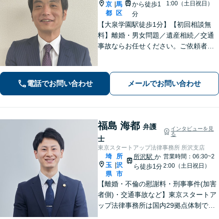
1:00（土日祝日）
京
馬
から徒歩1
|
都
区
分
【大泉学園駅徒歩1分】【初回相談無
料】離婚・男女問題／遺産相続／交通
事故ならお任せください。ご依頼者様
の気持ちに寄り添い、納得できる解決
を目指します。法テラスの利用OK！出
張対応も可能です。【土日・夜間相談
電話でお問い合わせ
メールでお問い合わせ
◎】
福島 海都
弁護
インタビューを見
る
士
東京スタートアップ法律事務所 所沢支店
埼
所
所沢駅
か
営業時間：06:30~2
玉
沢
|
2:00（土日祝日）
ら徒歩1分
県
市
【離婚・不倫の慰謝料・刑事事件(加害
者側)・交通事故など】東京スタートア
ップ法律事務所は国内29拠点体制で全
国対応！【ご自宅からの電話相談にも