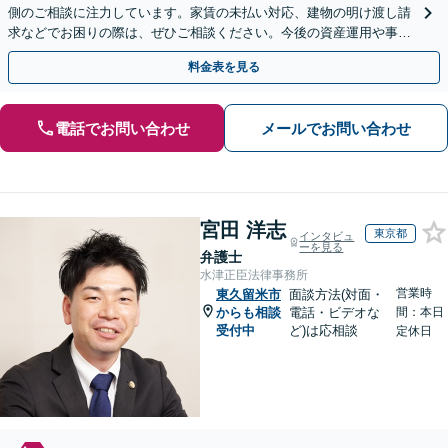
側のご相談に注力しています。家賃の未払い対応、建物の明け渡し請
求などでお困りの際は、ぜひご相談ください。今後の資産運用や事業
継続を見据えた最適な解決を目指します。【WEB面談可】
料金表を見る
電話でお問い合わせ
メールでお問い合わせ
宮田 洋志
東京都
インタビュ
ーを見る
弁護士
水津正臣法律事務所
営業時
東久留米市
面談方法(対面・
からも相談
電話・ビデオな
間：本日
受付中
ど)は応相談
定休日