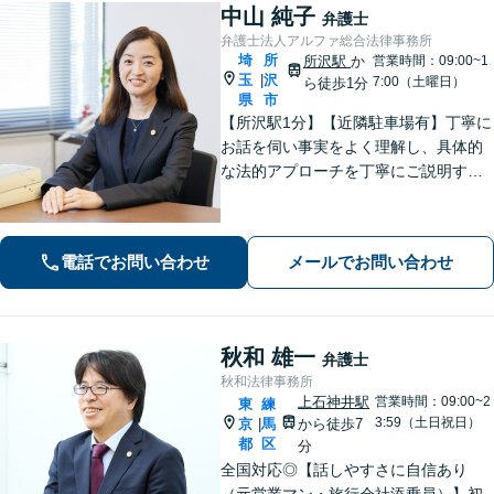
中山 純子
弁護士
弁護士法人アルファ総合法律事務所
埼
所
所沢駅
か
営業時間：09:00~1
玉
沢
|
7:00（土曜日）
ら徒歩1分
県
市
【所沢駅1分】【近隣駐車場有】丁寧に
お話を伺い事実をよく理解し、具体的
な法的アプローチを丁寧にご説明する
ことを心掛けています。皆様の困りご
とに寄り添い、可能な解決策を探すお
手伝いをいたします。どうぞお気軽に
電話でお問い合わせ
メールでお問い合わせ
ご相談ください。
秋和 雄一
弁護士
秋和法律事務所
上石神井駅
営業時間：09:00~2
東
練
3:59（土日祝日）
京
馬
から徒歩7
|
都
区
分
全国対応◎【話しやすさに自信あり
（元営業マン・旅行会社添乗員）】初