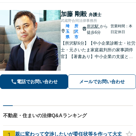
加藤 剛毅
弁護士
武蔵野合同法律事務所
埼
所
所沢駅
から
営業時間：本
玉
沢
|
日定休日
徒歩6分
県
市
【所沢駅6分】【中小企業診断士・社労
士・元さいたま家庭裁判所の家事調停
官】【著書あり】中小企業の支援と個
人の相続案件に特化しております！専
門性を活かし、依頼者さまお一人おひ
とりのニーズに応じた、最適な解決方
電話でお問い合わせ
メールでお問い合わせ
法をご提案いたします。
不動産・住まいの法律Q&Aランキング
1
親に変わって交渉したいが委任状等を作って大丈