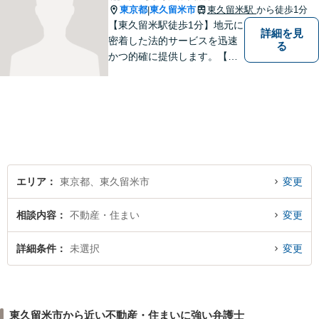
東京都
東久留米市
東久留米駅
から徒歩1分
|
【東久留米駅徒歩1分】地元に
詳細を見
密着した法的サービスを迅速
る
かつ的確に提供します。【当
日／夜間／休日対応可能】法
律トラブルでお悩みの方は、
お気軽にご相談ください。ご
納得のいく解決を目指して、
全力を尽くします。【法テラ
ス利用可能】
エリア
東京都、東久留米市
変更
相談内容
不動産・住まい
変更
詳細条件
未選択
変更
東久留米市から近い不動産・住まいに強い弁護士