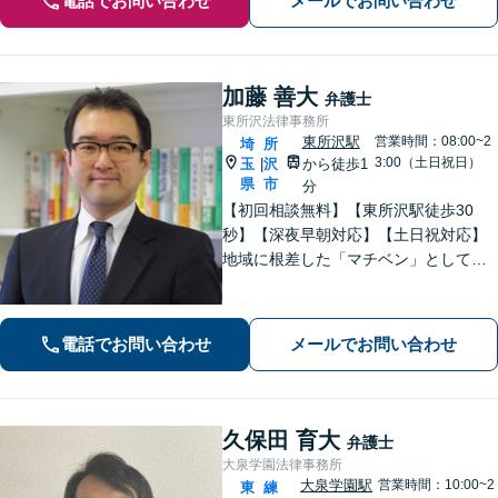
電話でお問い合わせ
メールでお問い合わせ
加藤 善大
弁護士
東所沢法律事務所
東所沢駅
営業時間：08:00~2
埼
所
3:00（土日祝日）
玉
沢
から徒歩1
|
県
市
分
【初回相談無料】【東所沢駅徒歩30
秒】【深夜早朝対応】【土日祝対応】
地域に根差した「マチベン」として、
みなさまの法律トラブルに真剣に向き
合います。ご都合に合わせて出張相談
も承ります。リーズナブルな料金体系
電話でお問い合わせ
メールでお問い合わせ
をご提供しています。
久保田 育大
弁護士
大泉学園法律事務所
大泉学園駅
営業時間：10:00~2
東
練