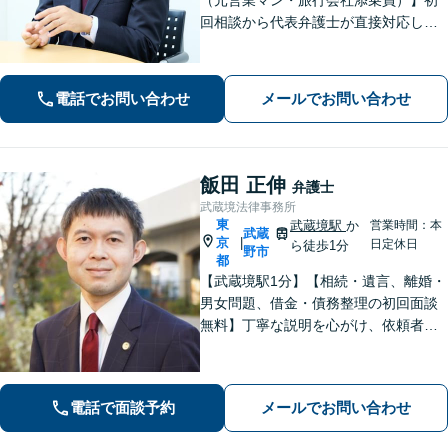
回相談から代表弁護士が直接対応し、
相談者さまのお話を丁寧にお聞きいた
します。初回ご相談時に適切な解決方
法の道筋をご案内し、無駄なやりとり
電話でお問い合わせ
メールでお問い合わせ
をしていただくことが無いように配慮
いたします。
飯田 正伸
弁護士
武蔵境法律事務所
東
武蔵境駅
か
営業時間：本
武蔵
京
|
日定休日
ら徒歩1分
野市
都
【武蔵境駅1分】【相続・遺言、離婚・
男女問題、借金・債務整理の初回面談
無料】丁寧な説明を心がけ、依頼者の
方のご納得を大切にしております。
【休日・夜間面談可】
電話で面談予約
メールでお問い合わせ