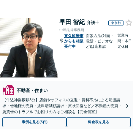
早田 智紀
弁護士
東京都
中嶋法律事務所
営業時
東久留米市
面談方法(対面・
からも相談
電話・ビデオな
間：本日
受付中
ど)は応相談
定休日
不動産・住まい
【牛込神楽坂駅3分】店舗やオフィスの立退・賃料不払による明渡請
求・借地権の売買・賃料増減額請求・原状回復など／不動産の売買・
賃貸借のトラブルでお困りの方はご相談を【完全個室】
事例を見る(5件)
料金表を見る