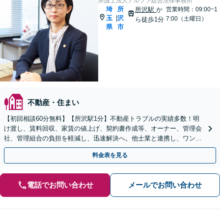
弁護士法人アルファ総合法律事務所
埼
所
所沢駅
か
営業時間：09:00~1
玉
沢
|
7:00（土曜日）
ら徒歩1分
県
市
不動産・住まい
【初回相談60分無料】【所沢駅1分】不動産トラブルの実績多数！明
け渡し、賃料回収、家賃の値上げ、契約書作成等、オーナー、管理会
社、管理組合の負担を軽減し、迅速解決へ。他士業と連携し、ワンス
トップでサポート【当日・夜間（18時まで）の相談可】
料金表を見る
電話でお問い合わせ
メールでお問い合わせ