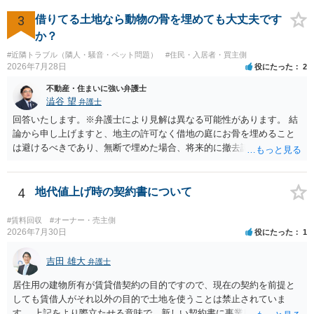
れますが、これは法的な保証ではありません。 ただ、解除まで認めら
れるかどうかについては信頼関係が破壊されたかどうかで判断されま
3
借りてる土地なら動物の骨を埋めても大丈夫です
すので、建物を事務所・店舗用に大きく改築する等までなさらない限
か？
り、リスクはそれほど大きくないかもしれません。 しかしそれでも、
#近隣トラブル（隣人・騒音・ペット問題）
#住民・入居者・買主側
大家さんが契約違反を口実に、将来の更新時に更新料の上乗せを要求
2026年7月28日
役にたった
2
したり、立ち退きを迫る材料に使ったりする可能性は否定できませ
ん。
不動産・住まいに強い弁護士
澁谷 望
弁護士
回答いたします。※弁護士により見解は異なる可能性があります。 結
論から申し上げますと、地主の許可なく借地の庭にお骨を埋めること
は避けるべきであり、無断で埋めた場合、将来的に撤去請求や退去時
の損害賠償（原状回復費用）を求められるリスクがあります。 法律
上、自分のペットの遺骨を埋める行為自体は墓地埋葬法違反や不法投
棄には該当しないため、犯罪になるわけではありません。しかし、建
4
地代値上げ時の契約書について
物の所有者は質問者様であっても、土地の所有権はあくまで地主にあ
ります。そのため、地主に無断でお骨を埋める行為は、他人の所有権
#賃料回収
#オーナー・売主側
を侵害する行為や、借地人としての善管注意義務違反とみなされる可
2026年7月30日
役にたった
1
能性が高いのが私見です。 どうしてもお近くで供養されたい場合は、
事前に地主へ相談して許可を得るか、土地に直接埋めずに大きめの鉢
吉田 雄大
弁護士
植え等で供養する「プランター葬」や、ペット霊園等への納骨を検討
居住用の建物所有が賃貸借契約の目的ですので、現在の契約を前提と
されるのが確実かと思います。
しても賃借人がそれ以外の目的で土地を使うことは禁止されていま
す。 上記をより際立たせる意味で、新しい契約書に事業用として用い