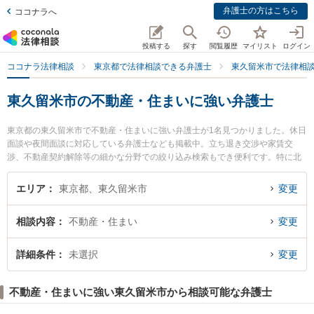
弁護士の方はこちら
ココナラへ
投稿する
探す
閲覧履歴
マイリスト
ログイン
ココナラ法律相談
東京都で法律相談できる弁護士
東久留米市で法律相
東久留米市の不動産・住まいに強い弁護士
東京都の東久留米市で不動産・住まいに強い弁護士が1名見つかりました。休日
面談や夜間面談に対応している弁護士なども掲載中。立ち退き交渉や家賃交
渉、不動産契約解除等の細かな分野での絞り込み検索もでき便利です。特に北
多摩いちょう法律事務所の稲村 晃伸弁護士のプロフィール情報や弁護士費用、
強みなどが注目されています。『東久留米市で土日や夜間に発生した不動産・
エリア
東京都、東久留米市
変更
住まいのトラブルを今すぐに弁護士に相談したい』『不動産・住まいのトラブ
ル解決の実績豊富な近くの弁護士を検索したい』『初回相談無料で不動産・住
相談内容
不動産・住まい
変更
まいを法律相談できる東久留米市内の弁護士に相談予約したい』などでお困り
の相談者さんにおすすめです。
詳細条件
未選択
変更
不動産・住まいに強い東久留米市から相談可能な弁護士