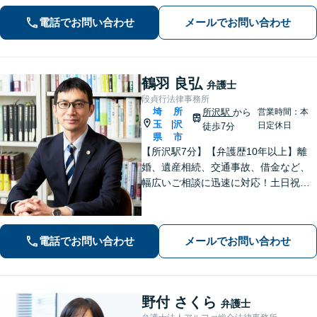
対応(法律相談は完全予約制)】各分野で
電話でお問い合わせ
メールでお問い合わせ
専門性の高い弁護士が寄り添い解決を
サポートします。
鶴羽 良弘
弁護士
段貞行法律事務所
埼
所
所沢駅
から
営業時間：本
玉
沢
|
日定休日
徒歩7分
県
市
【所沢駅7分】【弁護歴10年以上】離
婚、遺産相続、交通事故、借金など、
幅広いご相談に迅速に対応！土日祝夜
間も対応◎1人1人に最適な解決方法を
ご提案します。まずはお気軽にご相談
ください！【初回相談無料】
電話でお問い合わせ
メールでお問い合わせ
野付 さくら
弁護士