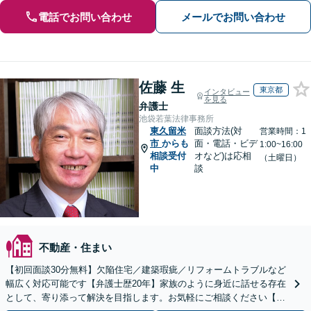
電話でお問い合わせ
メールでお問い合わせ
佐藤 生
東京都
インタビュー
を見る
弁護士
池袋若葉法律事務所
東久留米
面談方法(対
営業時間：1
市
からも
面・電話・ビデ
1:00~16:00
相談受付
オなど)は応相
（土曜日）
中
談
不動産・住まい
【初回面談30分無料】欠陥住宅／建築瑕疵／リフォームトラブルなど
幅広く対応可能です【弁護士歴20年】家族のように身近に話せる存在
として、寄り添って解決を目指します。お気軽にご相談ください【池