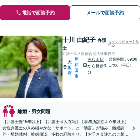
電話で面談予約
メールで面談予約
十川 由紀子
弁護
インタビューを見
る
士
弁護士法人阪南合同法律事務所
岸
岸和田駅
営業時間：09:00~
大
和
17:00（平日）
から徒歩3
阪
|
田
分
府
市
離婚・男女問題
【弁護士歴15年以上】【弁護士４人在籍】【事務所設立４０年以上】
女性弁護士のきめ細やかな「サポート」と「助言」が強み！離婚調
停・離婚裁判・離婚相談、多数の経験あり。【お子さま連れのご相談