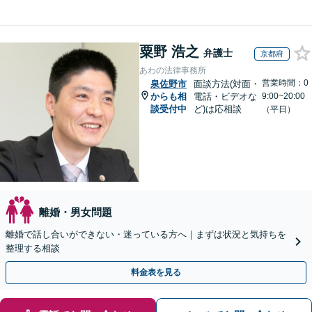
粟野 浩之
弁護士
京都府
あわの法律事務所
営業時間：0
泉佐野市
面談方法(対面・
からも相
電話・ビデオな
9:00~20:00
談受付中
ど)は応相談
（平日）
離婚・男女問題
離婚で話し合いができない・迷っている方へ｜まずは状況と気持ちを
整理する相談
料金表を見る