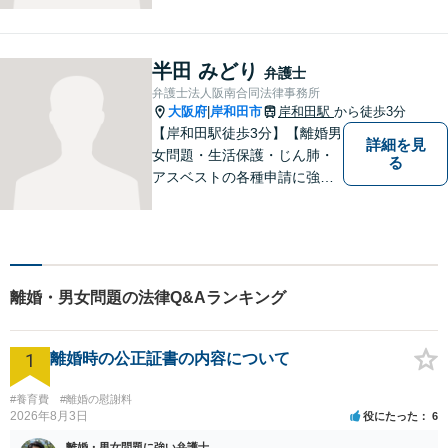
しています。身体の不調を感
じたらかかりつけの医師に診
てもらうように、どうぞお気
半田 みどり
弁護士
軽にご相談ください。
弁護士法人阪南合同法律事務所
大阪府
岸和田市
岸和田駅
から徒歩3分
|
【岸和田駅徒歩3分】【離婚男
詳細を見
女問題・生活保護・じん肺・
る
アスベストの各種申請に強
み】DV・モラハラを立証し、
被害者の権利を守れるよう、
最大限の努力をしてまいりま
す。お困りごとがあれば、お
気軽にご相談ください。
離婚・男女問題の法律Q&Aランキング
1
離婚時の公正証書の内容について
#養育費
#離婚の慰謝料
2026年8月3日
役にたった
6
離婚・男女問題に強い弁護士