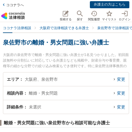
弁護士の方はこちら
ココナラへ
投稿する
探す
閲覧履歴
マイリスト
ログイン
ココナラ法律相談
大阪府で法律相談できる弁護士
泉佐野市で法律相談
泉佐野市の離婚・男女問題に強い弁護士
大阪府の泉佐野市で離婚・男女問題に強い弁護士が1名見つかりました。初回面
談無料や分割払いに対応している弁護士なども掲載中。財産分与や養育費、親
権等の細かな分野での絞り込み検索もでき便利です。特に泉佐野法律事務所の
植木 和彦弁護士のプロフィール情報や弁護士費用、強みなどが注目されていま
す。『泉佐野市で土日や夜間に発生した離婚・男女問題のトラブルを今すぐに
エリア
大阪府、泉佐野市
変更
弁護士に相談したい』『離婚・男女問題のトラブル解決の実績豊富な近くの弁
護士を検索したい』『初回相談無料で離婚・男女問題を法律相談できる泉佐野
相談内容
離婚・男女問題
変更
市内の弁護士に相談予約したい』などでお困りの相談者さんにおすすめです。
詳細条件
未選択
変更
離婚・男女問題に強い泉佐野市から相談可能な弁護士