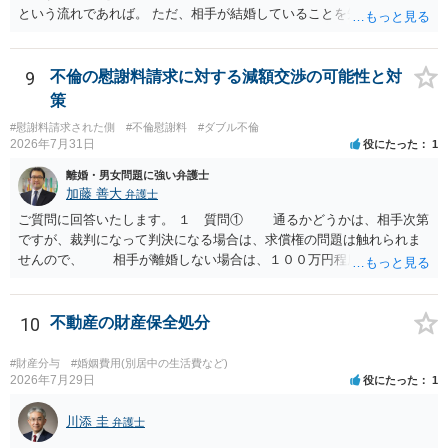
という流れであれば。 ただ、相手が結婚していることを知って行為に
手方の関係、相手方の氏名・住所等、夫婦関係への影響、離婚予定の
及んでいるのであれば、婚姻できないことについて相談者さんの帰責
有無など事実関係をよく整理して相談されることをお勧めいたしま
性も認められそうですので、あまり慰謝料は高額にならないように思
す。
われます。 一度、最寄りの弁護士に相談してみてください。
9
不倫の慰謝料請求に対する減額交渉の可能性と対
策
#慰謝料請求された側
#不倫慰謝料
#ダブル不倫
2026年7月31日
役にたった
1
離婚・男女問題に強い弁護士
加藤 善大
弁護士
ご質問に回答いたします。 １ 質問① 通るかどうかは、相手次第
ですが、裁判になって判決になる場合は、求償権の問題は触れられま
せんので、 相手が離婚しない場合は、１００万円程度となる可能
性があると思われます。 交渉については、相手としても、裁判を
するデメリットはありますから（経済的、時間的、精神的負担等）、
反対にご自身が、裁判も辞さずという姿勢を示すことで、プラス
10
不動産の財産保全処分
に働く可能性は有り得ます。 交渉で解決する多くの場合は、相手
が弁護士に依頼しているケースで、５０万円以下で合意できる場合は
#財産分与
#婚姻費用(別居中の生活費など)
稀であると思います。 通常は、６０万円から８０万円程度になる
2026年7月29日
役にたった
1
ことが多いというのが私の印象です。 ２ 質問② ご記載の内容が
減額を進めるうえでの交渉材料かと思います。 なお、ご自身が離
川添 圭
弁護士
婚しないことは、交渉材料にはならないかと思いますので、ご注意く