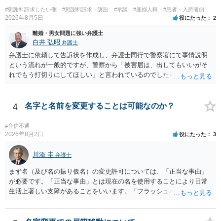
切関与しないなら100万円振り込む」というLINEや誓約書は、裁判上
#慰謝料請求したい側
#慰謝料請求・訴訟
#示談
#産婦人科
#患者・入所者側
どの程度証拠価値があるのか ⇒前後のやり取りや誓約書の具体的内容
2026年8月5日
役にたった
2
を見ない限り、具体的な判断はできませんが、一定の証拠価値はある
と考えます。 ③ 借用書があっても、後から100万円を貸付扱いに変更
離婚・男女問題に強い弁護士
することは認められるのか。 ⇒おそらく１００万円は不当利得（受け
白井 弘昭
弁護士
取る正当な権利がないのに利益を取得した）として返還請求されてい
弁護士に依頼して告訴状を作成し、弁護士同行で警察署にて事情説明
るものかと推察しますので、 貸金返還ではないかと存じます。 ④ 私
という流れが一般的ですが、警察から「被害届は、出してもいいがそ
は現在、収入も不安定で貯金もなくリボ払い借金が既に約100万あり。
れでもう打切りにしてほしい」と言われているのでしたら、あまり結
今年に再婚したが主人はお金に厳しい為、一括で220万円を支払う事は
論は変わらないかもしれないですね。 所轄の警察を飛び越えて、直接
困難 仮に裁判で敗訴した場合でも、分割払いになる可能性はあります
検察庁に訴えるのもありかもしれないですが、実際に捜査をするの
か。 ⇒判決となり敗訴してしまった場合は、強制執行により不動産等
は、結局所轄だと思われますので、やはり結論は変わらないかもしれ
4
名字と名前を変更することは可能なのか？
の財産を差し押さえられ、そこから債権回収が図られることになりま
ないです。 一度、最寄りの「刑事に強い」とうたっている弁護士に相
すが、 和解であれば柔軟な解決が可能ですので、その場合は分割払
談してみてはいかがでしょうか。 以上、ご参考まで。
#音信不通
いにより支払うことも十分可能です。 ⑤ このような事情であれば、私
2026年8月2日
役にたった
3
は120万円のみ和解交渉を続けるべきでしょうか。 ⇒ご相談者様の認
識を前提にすれば、１００万円も含めて返済する必要はないと考えら
川添 圭
弁護士
れるため、 120万円のみについて交渉を続けることがベターかと存じ
ます。
まず名（及び名の振り仮名）の変更許可については、「正当な事由」
が必要です。「正当な事由」とは現在の名を使用することにより日常
生活上著しい支障があることをいいます。「フラッシュバック」とい
った精神的・心理的な理由の場合、医学的な裏付けがあるかどうかが
きわめて重要になりますので、医師の診断書の記載が重要です（医学
的裏付けがない場合、もっぱら主観的な主張であるとして変更が許可