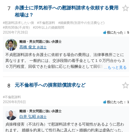
支障」の具体的判断の中で、現在の氏を使い続けることがなぜよくな
氏の変更許可申立ては戸籍筆頭者からの申立てが必要であるため、申
いのかが審理判断されることになる、というものになります。
7
弁護士に浮気相手への慰謝料請求を依頼する費用
立て前に分籍届によってあなたの単独戸籍を編成しておく必要がある
相場は？
でしょう。 法的に検討すべき課題が多いため、弁護士へ相談されるこ
とをお勧めします。
#慰謝料請求したい側
#不倫慰謝料
#婚姻費用(別居中の生活費など)
#異性関係(不貞等)
#20年以上の婚姻期間
2026年7月28日
役にたった
5
離婚・男女問題に強い弁護士
髙橋 俊太
弁護士
不貞慰謝料請求を弁護士に依頼する場合の費用は、法律事務所ごとに
異なります。 一般的には、交渉段階の着手金として１０万円台から３
０万円程度、回収できた金額に応じた報酬金として回収額の１０％か
ら２０％程度が設定されていることがあります。訴訟に移行する場合
には、追加着手金や日当、実費が発生することもあります。 もっと
も、証拠が十分にあるか、相手方の住所・勤務先が分かるか、慰謝料
8
元不倫相手への損害賠償請求など
額、離婚の有無、交渉で終わるか訴訟まで見込むかによって、費用は
変わり得ます。依頼前に、交渉だけの場合、訴訟になった場合、回収
#不倫慰謝料
できなかった場合の費用を確認しておくとよいでしょう。 弁護士選び
2026年8月6日
役にたった
1
では、不貞慰謝料案件の経験が相応にあるか、費用体系が明確か、見
離婚・男女問題に強い弁護士
通しを過度に楽観的に言い過ぎないか、質問に具体的に答えてくれる
白井 弘昭
弁護士
か、連絡方法（メール、電話、弁護士直接か事務局員を介するかな
貞操権侵害（不法行為）で慰謝料請求できる可能性があるように思わ
ど）や対応スピードが合うかを確認するとよいと思います。いずれに
れます。 婚姻を約束して性行為に及んだ＞婚姻の約束は虚偽だった、
しましても、弁護士への相談・依頼にあたっては、証拠資料、夫と相