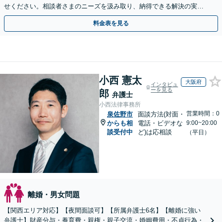
せください。相談者さまのニーズを汲み取り、納得できる解決の実現
を目指します【Web面談可】【初回相談無料】
料金表を見る
小西 憲太
大阪府
インタビュ
ーを見る
郎
弁護士
小西法律事務所
営業時間：0
泉佐野市
面談方法(対面・
からも相
電話・ビデオな
9:00~20:00
談受付中
ど)は応相談
（平日）
離婚・男女問題
【関西エリア対応】【夜間面談可】【所属弁護士6名】【離婚に強い
弁護士】財産分与・養育費・親権・親子交流・婚姻費用・不貞行為・