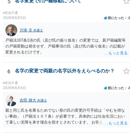
5
名字変更での戸籍移動について
されません）。 診断書は単に病名の記載では足りず、その症状の発生
原因となった事実と、当該症状が医学的に裏付けられること、そして
#音信不通
その発生原因及び症状が現在の名を使用していることに関連している
2026年8月5日
役にたった
2
こと、といった説明がなされているのが望ましい（むしろ必要）でし
ょう。 ただし、もし上記の理由の主張が難しい場合でも、一定期間通
川添 圭
弁護士
称名を使用して、その後にいわゆる永年使用を理由とする許可申立て
戸籍法107条1項の氏（及び氏の振り仮名）の変更では、新戸籍編製等
を選択すれば、比較的緩やかに認められます。 氏の変更については、
の戸籍変動は発生せず、戸籍事項の氏（及び氏の振り仮名）の記載が
本件では、(1)子の氏の変更許可（民法791条1項）と、(2)戸籍法107条1
変更されるだけです。
項の氏の変更許可の2種類が考えられます。 (1)については、ご両親が
婚姻当時に称していた氏への変更となります（この種の事案では、母
が親権者として離婚し、子は母の旧姓を称することになった事案で、
6
名字の変更で両親の名字以外をえらべるのか？
父の氏を称したいというケースが多い）。法律上は特に明文の要件が
なく、家庭裁判所が相当と認めれば許可されます。ただし、子の氏の
変更許可の場合、あなたは現在の戸籍からもう一方の親への戸籍に入
#音信不通
2026年8月4日
役にたった
2
籍する（戻る）という戸籍変動になるため、成人した子からの変更許
可申立てにおいては、入籍先である親（及びそこに同籍している配偶
吉田 雄大
者や15歳以上の子）の同意があるかどうかが重視されるケースが多い
弁護士
です。 (2)については、「やむを得ない事由」が必要とされます。これ
親と同じ氏を名乗るためでない形の氏の変更許可手続は「やむを得な
は、名の変更許可よりも厳重な要件であるとされ、本件のような精神
い事由」（戸籍法１０７条）が必要です。具体的には社会生活におい
的・心理的な理由ではなかなかハードルが高いところですが、親から
て著しい支障を来す場合を指すとされています。 お答えとしては、理
性的虐待を受けていたケースで氏変更を許可した事案がありますの
論上はご両親の氏であれ別であれ区別はありませんが、上記「著しい
で、全く可能性がないわけではありません。なお、戸籍法107条1項の