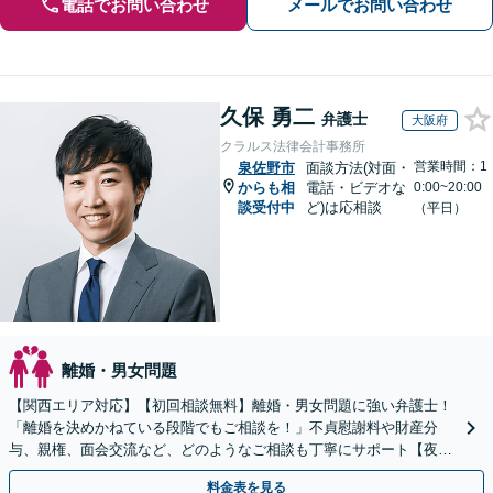
電話でお問い合わせ
メールでお問い合わせ
久保 勇二
弁護士
大阪府
クラルス法律会計事務所
営業時間：1
泉佐野市
面談方法(対面・
からも相
電話・ビデオな
0:00~20:00
談受付中
ど)は応相談
（平日）
離婚・男女問題
【関西エリア対応】【初回相談無料】離婚・男女問題に強い弁護士！
「離婚を決めかねている段階でもご相談を！」不貞慰謝料や財産分
与、親権、面会交流など、どのようなご相談も丁寧にサポート【夜
間・休日面談可】【WEB面談】【完全個室】
料金表を見る