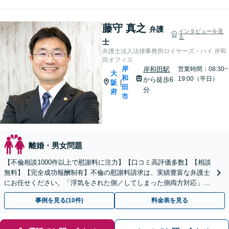
藤守 真之
弁護
インタビューを見
る
士
弁護士法人法律事務所ロイヤーズ・ハイ 岸和
田オフィス
岸
岸和田駅
営業時間：08:30~
大
和
19:00（平日）
から徒歩6
阪
|
田
分
府
市
離婚・男女問題
【不倫相談1000件以上で慰謝料に注力】【口コミ高評価多数】【相談
無料】【完全成功報酬制有】不倫の慰謝料請求は、実績豊富な弁護士
にお任せください。「浮気をされた側／してしまった側両方対応」人
情派弁護士！
事例を見る(10件)
料金表を見る