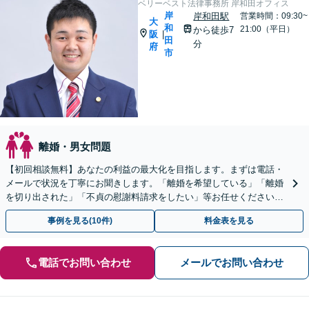
ベリーベスト法律事務所 岸和田オフィス
岸
岸和田駅
営業時間：09:30~
大
和
21:00（平日）
から徒歩7
阪
|
田
分
府
市
離婚・男女問題
【初回相談無料】あなたの利益の最大化を目指します。まずは電話・
メールで状況を丁寧にお聞きします。「離婚を希望している」「離婚
を切り出された」「不貞の慰謝料請求をしたい」等お任せください。
【リーズナブルな料金設定】
事例を見る(10件)
料金表を見る
電話でお問い合わせ
メールでお問い合わせ