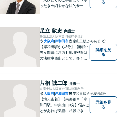
る
ったきめ細やかな法的サービ
スを心がけております。お困
りの方は、お気軽にご相談く
ださい。初回法律相談は３０
分無料です。
足立 敦史
弁護士
弁護士法人阪南合同法律事務所
大阪府
岸和田市
岸和田駅
から徒歩3分
|
【岸和田駅から3分】【離婚・
詳細を見
男女問題に注力】地域密着型
る
の法律事務所として、多くの
相談者様のお悩みを解決して
まいりました。長年の経験と
民事事件・刑事事件を問わな
い幅広い対応体制で、真摯に
片桐 誠二郎
弁護士
サポートさせていただきま
弁護士法人阪南合同法律事務所
す。
大阪府
岸和田市
岸和田駅
から徒歩3分
|
【地元密着】【南海電車「岸
詳細を見
和田駅」中央出口3分】悩みご
る
とがあれば気軽に相談でき
る“町医者的な弁護士”を目指