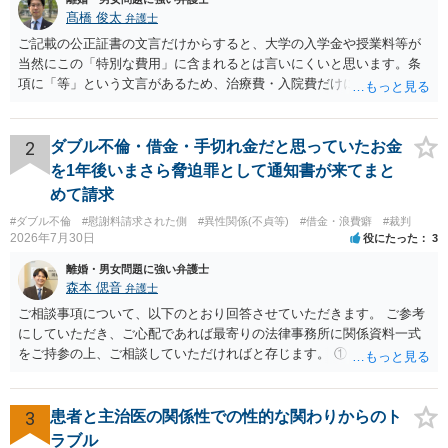
髙橋 俊太
弁護士
ご記載の公正証書の文言だけからすると、大学の入学金や授業料等が
当然にこの「特別な費用」に含まれるとは言いにくいと思います。条
項に「等」という文言があるため、治療費・入院費だけに限定される
わけではありませんが、その前に「病気・事故に伴う費用」と明記さ
れていますので、通常は、病気や事故によって臨時に必要となった医
療費その他これに類する特別支出を念頭に置いた条項と読むのが自然
2
ダブル不倫・借金・手切れ金だと思っていたお金
です。したがって、大学の入学金、授業料、受験費用などの教育費に
を1年後いまさら脅迫罪として通知書が来てまと
ついてまで、「この条項があるから当然に半額を請求できる」とまで
めて請求
は言いにくいと思われます。なお、通常、大学進学費用をどこまで負
#ダブル不倫
#慰謝料請求された側
#異性関係(不貞等)
#借金・浪費癖
#裁判
担すべきかについては、離婚時の合意内容のほか、子どもの年齢、大
2026年7月30日
役にたった
3
学進学についての父母の認識、父母の学歴・収入・資産状況、進学先
や費用などを踏まえて個別に検討することになります。公正証書の他
離婚・男女問題に強い弁護士
の条項において、養育費の終期についてどのように定められている
森本 偲音
弁護士
か、大学進学に関する定めの有無、「教育費」「進学費用」に関する
ご相談事項について、以下のとおり回答させていただきます。 ご参考
定めの有無等について確認する必要があると考えられます。
にしていただき、ご心配であれば最寄りの法律事務所に関係資料一式
をご持参の上、ご相談していただければと存じます。 ① このLINEの
流れを見る限り、100万円は貸付金ではなく、手切れ金・和解金と評価
される可能性はあるのか ⇒LINEを含む１００万円の貸付に至るまでの
やり取り等の経緯、誓約書の内容等を踏まえて、関係を清算するため
3
患者と主治医の関係性での性的な関わりからのト
の 金銭であったと評価される可能性はあると考えます。 ② 「今後一
ラブル