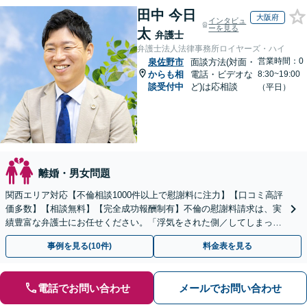
田中 今日
大阪府
インタビュ
ーを見る
太
弁護士
弁護士法人法律事務所ロイヤーズ・ハイ
営業時間：0
泉佐野市
面談方法(対面・
からも相
電話・ビデオな
8:30~19:00
談受付中
ど)は応相談
（平日）
離婚・男女問題
関西エリア対応【不倫相談1000件以上で慰謝料に注力】【口コミ高評
価多数】【相談無料】【完全成功報酬制有】不倫の慰謝料請求は、実
績豊富な弁護士にお任せください。「浮気をされた側／してしまった
側両方対応」人情派弁護士！
事例を見る(10件)
料金表を見る
電話でお問い合わせ
メールでお問い合わせ