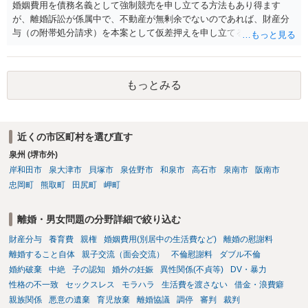
婚姻費用を債務名義として強制競売を申し立てる方法もあり得ます
ださい。 また、相手夫婦の婚姻関係が既に破綻していたことや、
が、離婚訴訟が係属中で、不動産が無剰余でないのであれば、財産分
相手女性が結婚しているとは知らなかったと主張することもあります
与（の附帯処分請求）を本案として仮差押えを申し立てる（法的には
が、 ケースバイケースですので、ご自身の場合にそれらの主張が
審判前保全処分の扱いになるので管轄は家庭裁判所）という方法も考
できるかはよくお考え下さい。 ３ 質問③ 違約金を５０万円とす
えられます。弁護士へ依頼しているのであれば、担当弁護士とよく相
る旨の交渉をすることが妥当かどうかという基準はありません。
談してください。
公序良俗に反するような金額では、その条項自体が無効になり得ます
もっとみる
が、 ２００万円でも、５０万円でも、公序良俗に反するほど高額
とはいえないと考えますので、 結局は、妥当かどうかというより
も、ご自身が納得できるかどうかという基準でお考えいただくといい
と思います。 そのうえで、合意できるかは、相手も納得できるか
近くの市区町村を選び直す
否かにかかってはきますが。 ４ 質問④ ご記載の内容からは判断
泉州 (堺市外)
できないのですが、 清算条項を記載しないで合意することはリス
岸和田市
泉大津市
貝塚市
泉佐野市
和泉市
高石市
泉南市
阪南市
クがありますので、むしろ、原則としては、清算条項を記載するべき
忠岡町
熊取町
田尻町
岬町
であるとお考えいただくといいです。 ご質問に対する回答は以上で
すが、可能であれば、ご依頼になるかは別として、お近くの弁護士に
直接相談されて、 今後の対応についてアドバイス等を求めることを
離婚・男女問題の分野詳細で絞り込む
お勧めいたします。 ご参考にしていただければ幸いです。
財産分与
養育費
親権
婚姻費用(別居中の生活費など)
離婚の慰謝料
離婚すること自体
親子交流（面会交流）
不倫慰謝料
ダブル不倫
婚約破棄
中絶
子の認知
婚外の妊娠
異性関係(不貞等)
DV・暴力
性格の不一致
セックスレス
モラハラ
生活費を渡さない
借金・浪費癖
親族関係
悪意の遺棄
育児放棄
離婚協議
調停
審判
裁判