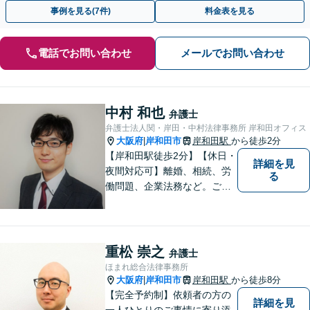
OK】【南海岸和田駅徒歩3分】
事例を見る(7件)
料金表を見る
電話でお問い合わせ
メールでお問い合わせ
中村 和也
弁護士
弁護士法人関・岸田・中村法律事務所 岸和田オフィス
大阪府
岸和田市
岸和田駅
から徒歩2分
|
【岸和田駅徒歩2分】【休日・
詳細を見
夜間対応可】離婚、相続、労
る
働問題、企業法務など。ご依
頼者さまのお話を親身に伺
い、解決へ向けてベストな方
法をご提案いたします。不安
はお一人で抱えず、ぜひ弁護
重松 崇之
弁護士
士へご相談ください【完全個
ほまれ総合法律事務所
室】
大阪府
岸和田市
岸和田駅
から徒歩8分
|
【完全予約制】依頼者の方の
詳細を見
一人ひとりのご事情に寄り添