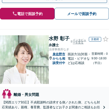
電話で面談予約
メールで面談予約
水野 彰子
京都府
インタビュ
ーを見る
弁護士
法律事務所なぎ
営業時間：0
泉佐野市
面談方法(対面・
からも相
電話・ビデオな
9:00~18:00
談受付中
ど)は応相談
（平日）
離婚・男女問題
【関西エリア対応】不貞慰謝料の請求する側／された側、どちらも対
応実績あり。親権、養育費、監護者などお子さま関連のご相談もお任