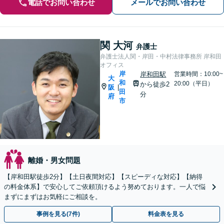
電話でお問い合わせ
メールでお問い合わせ
関 大河
弁護士
弁護士法人関・岸田・中村法律事務所 岸和田
オフィス
岸
岸和田駅
営業時間：10:00~
大
和
20:00（平日）
から徒歩2
阪
|
田
分
府
市
離婚・男女問題
【岸和田駅徒歩2分】【土日夜間対応】【スピーディな対応】【納得
の料金体系】で安心してご依頼頂けるよう努めております。一人で悩
まずにまずはお気軽にご相談を。
事例を見る(7件)
料金表を見る