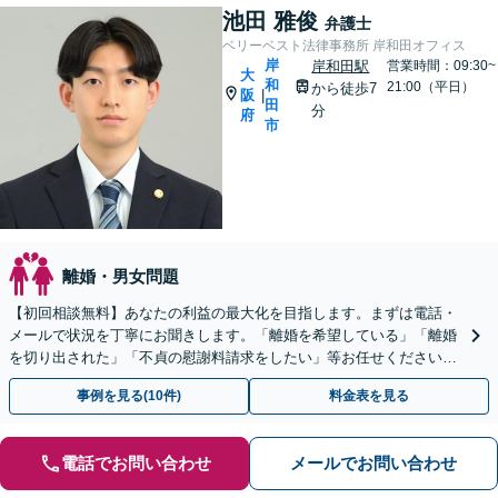
池田 雅俊
弁護士
ベリーベスト法律事務所 岸和田オフィス
岸
岸和田駅
営業時間：09:30~
大
和
21:00（平日）
から徒歩7
阪
|
田
分
府
市
離婚・男女問題
【初回相談無料】あなたの利益の最大化を目指します。まずは電話・
メールで状況を丁寧にお聞きします。「離婚を希望している」「離婚
を切り出された」「不貞の慰謝料請求をしたい」等お任せください。
【リーズナブルな料金設定】
事例を見る(10件)
料金表を見る
電話でお問い合わせ
メールでお問い合わせ