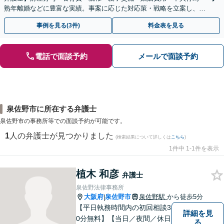
熟年離婚などに豊富な実績。事案に応じた対応策・戦略を立案し、全
力で闘います。明るい人生の再スタートを！
事例を見る(3件)
料金表を見る
電話で面談予約
メールで面談予約
泉佐野市に所在する弁護士
泉佐野市の事務所等での面談予約が可能です。
1
人の弁護士が見つかりました
(検索結果について詳しくは
こちら
)
1件中 1-1件を表示
植木 和彦
弁護士
泉佐野法律事務所
大阪府
泉佐野市
泉佐野駅
から徒歩5分
|
【平日執務時間内の初回相談3
詳細を見
0分無料】【当日／夜間／休日
る