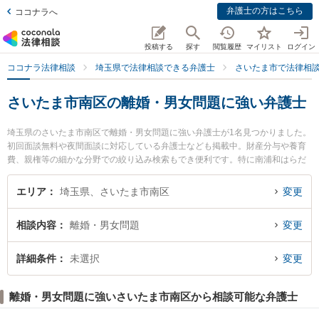
弁護士の方はこちら
ココナラへ
投稿する
探す
閲覧履歴
マイリスト
ログイン
ココナラ法律相談
埼玉県で法律相談できる弁護士
さいたま市で法律相
さいたま市南区の離婚・男女問題に強い弁護士
埼玉県のさいたま市南区で離婚・男女問題に強い弁護士が1名見つかりました。
初回面談無料や夜間面談に対応している弁護士なども掲載中。財産分与や養育
費、親権等の細かな分野での絞り込み検索もでき便利です。特に南浦和はらだ
法律事務所の渡部 和人弁護士のプロフィール情報や弁護士費用、強みなどが注
目されています。『さいたま市南区で土日や夜間に発生した離婚・男女問題の
エリア
埼玉県、さいたま市南区
変更
トラブルを今すぐに弁護士に相談したい』『離婚・男女問題のトラブル解決の
実績豊富な近くの弁護士を検索したい』『初回相談無料で離婚・男女問題を法
相談内容
離婚・男女問題
変更
律相談できるさいたま市南区内の弁護士に相談予約したい』などでお困りの相
談者さんにおすすめです。
詳細条件
未選択
変更
離婚・男女問題に強いさいたま市南区から相談可能な弁護士