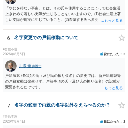
称名を使用して、その後にいわゆる永年使用を理由とする許可申立て
「やむを得ない事由」とは、その氏を使用することによって社会生活
を選択すれば、比較的緩やかに認められます。 氏の変更については、
上きわめて著しい支障が生じることをいいますので、(1)社会生活上著
本件では、(1)子の氏の変更許可（民法791条1項）と、(2)戸籍法107条1
しい支障が現実に生じていること、(2)希望する氏へ変更できればその
項の氏の変更許可の2種類が考えられます。 (1)については、ご両親が
支障が解消できる（解消される）ことを、具体的な資料をもって説明
婚姻当時に称していた氏への変更となります（この種の事案では、母
できるかどうかがポイントです。 記録中に現れた一切の事情が判断対
が親権者として離婚し、子は母の旧姓を称することになった事案で、
象ですので、上記(1)と(2)を説明できる資料は全て（ただし理路整然
6
名字変更での戸籍移動について
父の氏を称したいというケースが多い）。法律上は特に明文の要件が
に）提出することが必要になります。「フラッシュバック」とのこと
なく、家庭裁判所が相当と認めれば許可されます。ただし、子の氏の
なので、例えば、医学上確立されているPTSDの診断基準に合致した説
変更許可の場合、あなたは現在の戸籍からもう一方の親への戸籍に入
#音信不通
明とそれに沿う資料の提出が必要になってくるように思います。 精神
2026年8月5日
役にたった
2
籍する（戻る）という戸籍変動になるため、成人した子からの変更許
的・心理的な理由の氏変更は様々な意味でハードルがかなり高く、弁
可申立てにおいては、入籍先である親（及びそこに同籍している配偶
護士へ依頼しても苦労することが強く予想されるところです。、もし
川添 圭
者や15歳以上の子）の同意があるかどうかが重視されるケースが多い
弁護士
本人申立てをお考えであれば、医学知識はもちろん法律知識も要求さ
です。 (2)については、「やむを得ない事由」が必要とされます。これ
戸籍法107条1項の氏（及び氏の振り仮名）の変更では、新戸籍編製等
れますので、性急な申立てをせず、知識と資料をしっかりと揃えて、
は、名の変更許可よりも厳重な要件であるとされ、本件のような精神
の戸籍変動は発生せず、戸籍事項の氏（及び氏の振り仮名）の記載が
万全の体制で申立てに臨んだ方がよいと思われます。
的・心理的な理由ではなかなかハードルが高いところですが、親から
変更されるだけです。
性的虐待を受けていたケースで氏変更を許可した事案がありますの
で、全く可能性がないわけではありません。なお、戸籍法107条1項の
氏の変更許可申立ては戸籍筆頭者からの申立てが必要であるため、申
7
名字の変更で両親の名字以外をえらべるのか？
立て前に分籍届によってあなたの単独戸籍を編成しておく必要がある
でしょう。 法的に検討すべき課題が多いため、弁護士へ相談されるこ
#音信不通
とをお勧めします。
2026年8月4日
役にたった
2