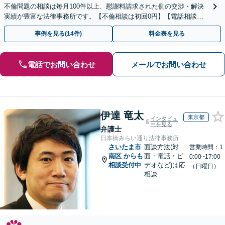
不倫問題の相談は毎月100件以上、慰謝料請求された側の交渉・解決
実績が豊富な法律事務所です。【不倫相談は初回0円】【電話相談で
ご契約まで対応可/来所不要】
事例を見る(14件)
料金表を見る
電話でお問い合わせ
メールでお問い合わせ
伊達 竜太
東京都
インタビュ
ーを見る
弁護士
日本橋みらい通り法律事務所
さいたま市
面談方法(対
営業時間：1
南区
からも
面・電話・ビ
0:00~17:00
相談受付中
デオなど)は応
（日曜日）
相談