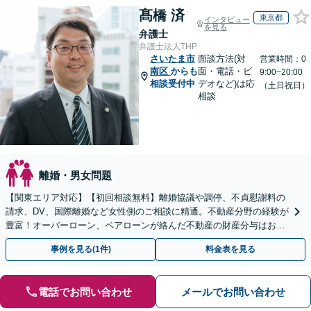
髙橋 済
東京都
インタビュー
を見る
弁護士
弁護士法人THP
さいたま市
面談方法(対
営業時間：0
南区
からも
面・電話・ビ
9:00~20:00
相談受付中
デオなど)は応
（土日祝日）
相談
離婚・男女問題
【関東エリア対応】【初回相談無料】離婚協議や調停、不貞慰謝料の
請求、DV、国際離婚など女性側のご相談に精通。不動産分野の経験が
豊富！オーバーローン、ペアローンが絡んだ不動産の財産分与はお任
せください【完全個室】【子連れ相談OK】
事例を見る(1件)
料金表を見る
電話でお問い合わせ
メールでお問い合わせ