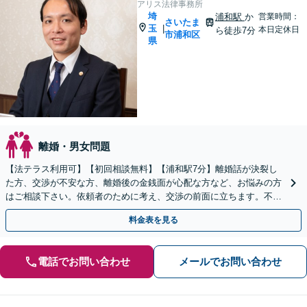
アリス法律事務所
埼
浦和駅
か
営業時間：
さいたま
玉
|
本日定休日
ら徒歩7分
市浦和区
県
離婚・男女問題
【法テラス利用可】【初回相談無料】【浦和駅7分】離婚話が決裂し
た方、交渉が不安な方、離婚後の金銭面が心配な方など、お悩みの方
はご相談下さい。依頼者のために考え、交渉の前面に立ちます。不貞
行為の慰謝料（請求する側・される側）も承ります。
料金表を見る
電話でお問い合わせ
メールでお問い合わせ