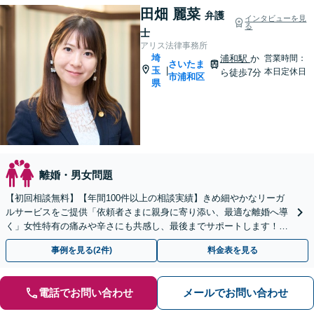
田畑 麗菜
弁護
インタビューを見
る
士
アリス法律事務所
埼
浦和駅
か
営業時間：
さいたま
玉
|
本日定休日
ら徒歩7分
市浦和区
県
離婚・男女問題
【初回相談無料】【年間100件以上の相談実績】きめ細やかなリーガ
ルサービスをご提供「依頼者さまに親身に寄り添い、最適な離婚へ導
く」女性特有の痛みや辛さにも共感し、最後までサポートします！財
産分与／慰謝料／婚姻費用／養育費ほか
事例を見る(2件)
料金表を見る
電話でお問い合わせ
メールでお問い合わせ