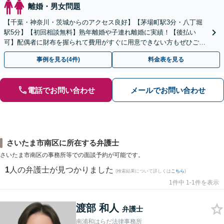
離婚・男女問題
【千葉・神奈川・茨城からのアクセス良好】【茅場町駅3分・八丁堀
駅5分】【初回相談無料】熟年離婚や子連れ離婚に実績！【後払い
可】配偶者に財布を握られて費用がすぐに用意できない方もぜひご相
談ください。子の連れ去りや婚姻費用の請求も直ちに対応。
事例を見る(4件)
料金表を見る
電話でお問い合わせ
メールでお問い合わせ
さいたま市南区に所在する弁護士
さいたま市南区の事務所等での面談予約が可能です。
1
人の弁護士が見つかりました
(検索結果について詳しくは
こちら
)
1件中 1-1件を表示
渡部 和人
弁護士
南浦和はらだ法律事務所