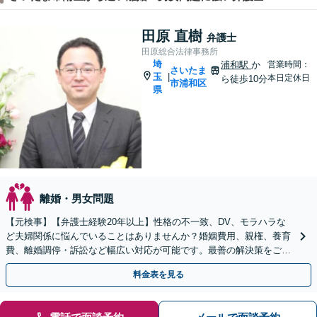
田原 直樹
弁護士
田原総合法律事務所
埼
浦和駅
か
営業時間：
さいたま
玉
|
本日定休日
ら徒歩10分
市浦和区
県
離婚・男女問題
【元検事】【弁護士経験20年以上】性格の不一致、DV、モラハラな
ど夫婦関係に悩んでいることはありませんか？婚姻費用、親権、養育
費、離婚調停・訴訟など幅広い対応が可能です。最善の解決策をご提
案します【初回相談無料】
料金表を見る