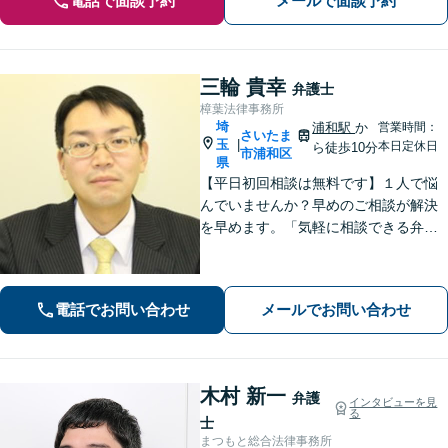
電話で面談予約
メールで面談予約
三輪 貴幸
弁護士
樟葉法律事務所
埼
浦和駅
か
営業時間：
さいたま
玉
|
本日定休日
ら徒歩10分
市浦和区
県
【平日初回相談は無料です】１人で悩
んでいませんか？早めのご相談が解決
を早めます。「気軽に相談できる弁護
士」として企業法務、相続から借金問
題まで広く対応。裁判所隣の立地を活
かした迅速な行動力でサポートしま
電話でお問い合わせ
メールでお問い合わせ
す。まずはお気軽にご相談ください。
木村 新一
弁護
インタビューを見
る
士
まつもと総合法律事務所