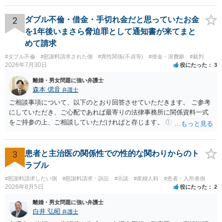
れていますので、通常は、病気や事故によって臨時に必要となった医
療費その他これに類する特別支出を念頭に置いた条項と読むのが自然
2
ダブル不倫・借金・手切れ金だと思っていたお金
です。したがって、大学の入学金、授業料、受験費用などの教育費に
を1年後いまさら脅迫罪として通知書が来てまと
ついてまで、「この条項があるから当然に半額を請求できる」とまで
めて請求
は言いにくいと思われます。なお、通常、大学進学費用をどこまで負
#ダブル不倫
#慰謝料請求された側
#異性関係(不貞等)
#借金・浪費癖
#裁判
担すべきかについては、離婚時の合意内容のほか、子どもの年齢、大
2026年7月30日
役にたった
3
学進学についての父母の認識、父母の学歴・収入・資産状況、進学先
や費用などを踏まえて個別に検討することになります。公正証書の他
離婚・男女問題に強い弁護士
の条項において、養育費の終期についてどのように定められている
森本 偲音
弁護士
か、大学進学に関する定めの有無、「教育費」「進学費用」に関する
ご相談事項について、以下のとおり回答させていただきます。 ご参考
定めの有無等について確認する必要があると考えられます。
にしていただき、ご心配であれば最寄りの法律事務所に関係資料一式
をご持参の上、ご相談していただければと存じます。 ① このLINEの
流れを見る限り、100万円は貸付金ではなく、手切れ金・和解金と評価
される可能性はあるのか ⇒LINEを含む１００万円の貸付に至るまでの
やり取り等の経緯、誓約書の内容等を踏まえて、関係を清算するため
3
患者と主治医の関係性での性的な関わりからのト
の 金銭であったと評価される可能性はあると考えます。 ② 「今後一
ラブル
切関与しないなら100万円振り込む」というLINEや誓約書は、裁判上
#慰謝料請求したい側
#慰謝料請求・訴訟
#示談
#産婦人科
#患者・入所者側
どの程度証拠価値があるのか ⇒前後のやり取りや誓約書の具体的内容
2026年8月5日
役にたった
2
を見ない限り、具体的な判断はできませんが、一定の証拠価値はある
と考えます。 ③ 借用書があっても、後から100万円を貸付扱いに変更
離婚・男女問題に強い弁護士
することは認められるのか。 ⇒おそらく１００万円は不当利得（受け
白井 弘昭
弁護士
取る正当な権利がないのに利益を取得した）として返還請求されてい