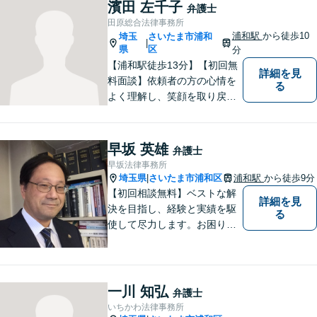
【刑事事件】スピーディーな
濱田 左千子
弁護士
接見を重視！少年事件は子ど
田原総合法律事務所
もたちの将来を見据えてサポ
浦和駅
から徒歩10
埼玉
さいたま市浦和
|
ート。
県
区
分
【浦和駅徒歩13分】【初回無
詳細を見
料面談】依頼者の方の心情を
る
よく理解し、笑顔を取り戻す
ための弁護を行います。離
婚・男女問題／親権／遺産・
相続／交通事故のお困りごと
早坂 英雄
弁護士
はお任せください！休日・夜
早坂法律事務所
間にも対応可能◎【駐車場あ
埼玉県
さいたま市浦和区
浦和駅
から徒歩9分
|
り】
【初回相談無料】ベストな解
詳細を見
決を目指し、経験と実績を駆
る
使して尽力します。お困りの
方はお気軽にご相談くださ
い。
一川 知弘
弁護士
いちかわ法律事務所