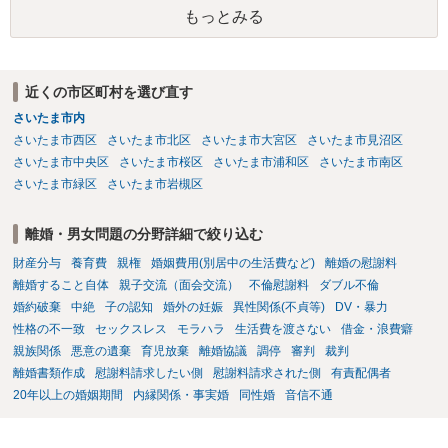
反対にご自身が、裁判も辞さずという姿勢を示すことで、プラス
もっとみる
に働く可能性は有り得ます。 交渉で解決する多くの場合は、相手
が弁護士に依頼しているケースで、５０万円以下で合意できる場合は
稀であると思います。 通常は、６０万円から８０万円程度になる
ことが多いというのが私の印象です。 ２ 質問② ご記載の内容が
近くの市区町村を選び直す
減額を進めるうえでの交渉材料かと思います。 なお、ご自身が離
さいたま市内
婚しないことは、交渉材料にはならないかと思いますので、ご注意く
ださい。 また、相手夫婦の婚姻関係が既に破綻していたことや、
さいたま市西区
さいたま市北区
さいたま市大宮区
さいたま市見沼区
相手女性が結婚しているとは知らなかったと主張することもあります
さいたま市中央区
さいたま市桜区
さいたま市浦和区
さいたま市南区
が、 ケースバイケースですので、ご自身の場合にそれらの主張が
さいたま市緑区
さいたま市岩槻区
できるかはよくお考え下さい。 ３ 質問③ 違約金を５０万円とす
る旨の交渉をすることが妥当かどうかという基準はありません。
離婚・男女問題の分野詳細で絞り込む
公序良俗に反するような金額では、その条項自体が無効になり得ます
が、 ２００万円でも、５０万円でも、公序良俗に反するほど高額
財産分与
養育費
親権
婚姻費用(別居中の生活費など)
離婚の慰謝料
とはいえないと考えますので、 結局は、妥当かどうかというより
離婚すること自体
親子交流（面会交流）
不倫慰謝料
ダブル不倫
も、ご自身が納得できるかどうかという基準でお考えいただくといい
婚約破棄
中絶
子の認知
婚外の妊娠
異性関係(不貞等)
DV・暴力
と思います。 そのうえで、合意できるかは、相手も納得できるか
性格の不一致
セックスレス
モラハラ
生活費を渡さない
借金・浪費癖
否かにかかってはきますが。 ４ 質問④ ご記載の内容からは判断
親族関係
悪意の遺棄
育児放棄
離婚協議
調停
審判
裁判
できないのですが、 清算条項を記載しないで合意することはリス
離婚書類作成
慰謝料請求したい側
慰謝料請求された側
有責配偶者
クがありますので、むしろ、原則としては、清算条項を記載するべき
20年以上の婚姻期間
内縁関係・事実婚
同性婚
音信不通
であるとお考えいただくといいです。 ご質問に対する回答は以上で
すが、可能であれば、ご依頼になるかは別として、お近くの弁護士に
直接相談されて、 今後の対応についてアドバイス等を求めることを