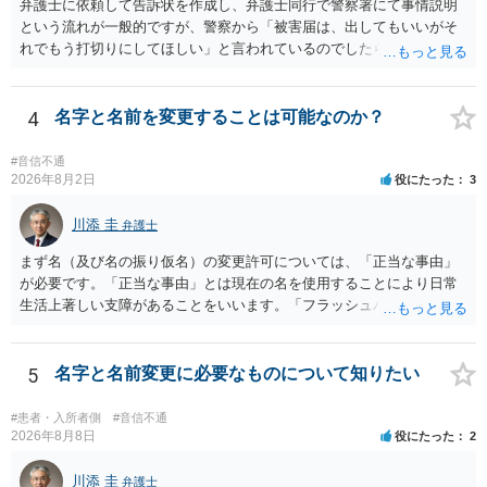
弁護士に依頼して告訴状を作成し、弁護士同行で警察署にて事情説明
るものかと推察しますので、 貸金返還ではないかと存じます。 ④ 私
という流れが一般的ですが、警察から「被害届は、出してもいいがそ
は現在、収入も不安定で貯金もなくリボ払い借金が既に約100万あり。
れでもう打切りにしてほしい」と言われているのでしたら、あまり結
今年に再婚したが主人はお金に厳しい為、一括で220万円を支払う事は
論は変わらないかもしれないですね。 所轄の警察を飛び越えて、直接
困難 仮に裁判で敗訴した場合でも、分割払いになる可能性はあります
検察庁に訴えるのもありかもしれないですが、実際に捜査をするの
か。 ⇒判決となり敗訴してしまった場合は、強制執行により不動産等
は、結局所轄だと思われますので、やはり結論は変わらないかもしれ
4
名字と名前を変更することは可能なのか？
の財産を差し押さえられ、そこから債権回収が図られることになりま
ないです。 一度、最寄りの「刑事に強い」とうたっている弁護士に相
すが、 和解であれば柔軟な解決が可能ですので、その場合は分割払
談してみてはいかがでしょうか。 以上、ご参考まで。
#音信不通
いにより支払うことも十分可能です。 ⑤ このような事情であれば、私
2026年8月2日
役にたった
3
は120万円のみ和解交渉を続けるべきでしょうか。 ⇒ご相談者様の認
識を前提にすれば、１００万円も含めて返済する必要はないと考えら
川添 圭
弁護士
れるため、 120万円のみについて交渉を続けることがベターかと存じ
ます。
まず名（及び名の振り仮名）の変更許可については、「正当な事由」
が必要です。「正当な事由」とは現在の名を使用することにより日常
生活上著しい支障があることをいいます。「フラッシュバック」とい
った精神的・心理的な理由の場合、医学的な裏付けがあるかどうかが
きわめて重要になりますので、医師の診断書の記載が重要です（医学
的裏付けがない場合、もっぱら主観的な主張であるとして変更が許可
5
名字と名前変更に必要なものについて知りたい
されません）。 診断書は単に病名の記載では足りず、その症状の発生
原因となった事実と、当該症状が医学的に裏付けられること、そして
#患者・入所者側
#音信不通
その発生原因及び症状が現在の名を使用していることに関連している
2026年8月8日
役にたった
2
こと、といった説明がなされているのが望ましい（むしろ必要）でし
ょう。 ただし、もし上記の理由の主張が難しい場合でも、一定期間通
川添 圭
弁護士