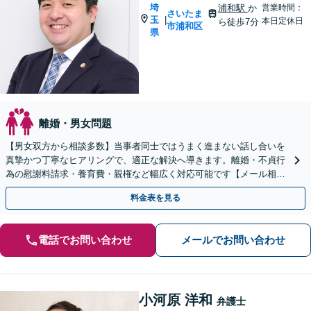
埼
浦和駅
か
営業時間：
さいたま
玉
|
本日定休日
ら徒歩7分
市浦和区
県
離婚・男女問題
【男女双方から相談多数】当事者同士ではうまく進まない話し合いを
真摯かつ丁寧なヒアリングで、適正な解決へ導きます。離婚・不貞行
為の慰謝料請求・養育費・親権など幅広く対応可能です【メール相談
可】【初回相談無料】
料金表を見る
電話でお問い合わせ
メールでお問い合わせ
小河原 洋和
弁護士