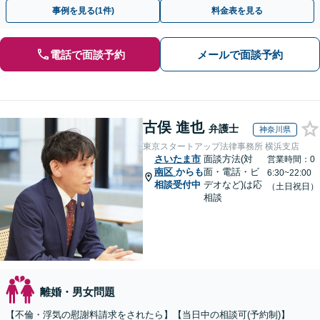
を踏まえた最善の解決策をご提案【休日・夜間面談可】
事例を見る(1件)
料金表を見る
電話で面談予約
メールで面談予約
古俣 進也
弁護士
神奈川県
東京スタートアップ法律事務所 横浜支店
さいたま市
面談方法(対
営業時間：0
南区
からも
面・電話・ビ
6:30~22:00
相談受付中
デオなど)は応
（土日祝日）
相談
離婚・男女問題
【不倫・浮気の慰謝料請求をされたら】【当日中の相談可(予約制)】