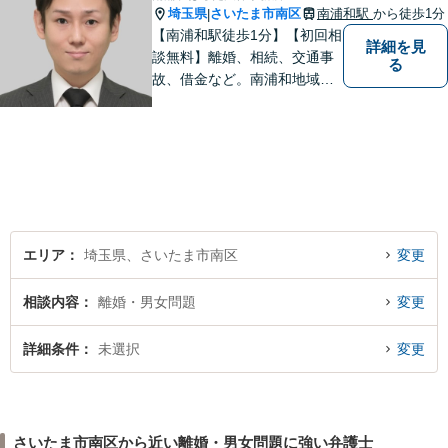
埼玉県
さいたま市南区
南浦和駅
から徒歩1分
|
【南浦和駅徒歩1分】【初回相
詳細を見
談無料】離婚、相続、交通事
る
故、借金など。南浦和地域の
方々に密着して問題解決させ
て頂いています。ご依頼者さ
まにとって何が一番最適なの
かを常に考えて弁護に取り組
んでまいります。
エリア
埼玉県、さいたま市南区
変更
相談内容
離婚・男女問題
変更
詳細条件
未選択
変更
さいたま市南区から近い離婚・男女問題に強い弁護士