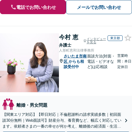
電話でお問い合わせ
メールでお問い合わせ
今村 恵
東京都
インタビュー
を見る
弁護士
人形町恵和法律事務所
営業時
さいたま市南
面談方法(対面・
区
からも相
電話・ビデオな
間：本日
談受付中
ど)は応相談
定休日
離婚・男女問題
【関東エリア対応】【即日対応｜不倫慰謝料の請求実績多数｜初回面
談30分無料｜Web面談可】財産分与、養育費など、幅広く対応してい
ます。依頼者さまの一番の幸せが何か考え、離婚後の経済面・生活面