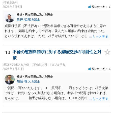
変わり得ます。依頼前に、交渉だけの場合、訴訟になった場合、回収
#不倫慰謝料
できなかった場合の費用を確認しておくとよいでしょう。 弁護士選び
2026年8月6日
役にたった
1
では、不貞慰謝料案件の経験が相応にあるか、費用体系が明確か、見
離婚・男女問題に強い弁護士
通しを過度に楽観的に言い過ぎないか、質問に具体的に答えてくれる
白井 弘昭
弁護士
か、連絡方法（メール、電話、弁護士直接か事務局員を介するかな
貞操権侵害（不法行為）で慰謝料請求できる可能性があるように思わ
ど）や対応スピードが合うかを確認するとよいと思います。いずれに
れます。 婚姻を約束して性行為に及んだ＞婚姻の約束は虚偽だった、
しましても、弁護士への相談・依頼にあたっては、証拠資料、夫と相
という流れであれば。 ただ、相手が結婚していることを知って行為に
手方の関係、相手方の氏名・住所等、夫婦関係への影響、離婚予定の
及んでいるのであれば、婚姻できないことについて相談者さんの帰責
有無など事実関係をよく整理して相談されることをお勧めいたしま
性も認められそうですので、あまり慰謝料は高額にならないように思
す。
われます。 一度、最寄りの弁護士に相談してみてください。
10
不倫の慰謝料請求に対する減額交渉の可能性と対
策
#慰謝料請求された側
#不倫慰謝料
#ダブル不倫
2026年7月31日
役にたった
1
離婚・男女問題に強い弁護士
加藤 善大
弁護士
ご質問に回答いたします。 １ 質問① 通るかどうかは、相手次第
ですが、裁判になって判決になる場合は、求償権の問題は触れられま
せんので、 相手が離婚しない場合は、１００万円程度となる可能
性があると思われます。 交渉については、相手としても、裁判を
するデメリットはありますから（経済的、時間的、精神的負担等）、