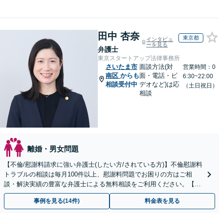
田中 杏奈
東京都
インタビュ
ーを見る
弁護士
東京スタートアップ法律事務所
さいたま市
面談方法(対
営業時間：0
南区
からも
面・電話・ビ
6:30~22:00
相談受付中
デオなど)は応
（土日祝日）
相談
離婚・男女問題
【不倫/慰謝料請求に強い弁護士(したい方/されている方)】不倫慰謝料
トラブルの相談は毎月100件以上、慰謝料問題でお困りの方はご相
談・解決実績の豊富な弁護士による無料相談をご利用ください。【不
倫相談は初回0円】【全国対応】
事例を見る(14件)
料金表を見る