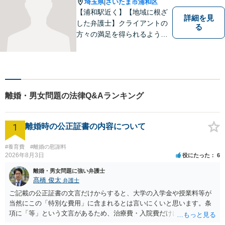
埼玉県
さいたま市浦和区
|
【浦和駅近く】【地域に根ざ
詳細を見
した弁護士】クライアントの
る
方々の満足を得られるよう最
善を尽くします。交通事故／
離婚問題／刑事事件／労働問
題／企業法務など、幅広く対
応可能。【明確な料金体系】
法律トラブルでお悩みの方
離婚・男女問題の法律Q&Aランキング
は、どうぞお気軽にご相談く
ださい。
1
離婚時の公正証書の内容について
#養育費
#離婚の慰謝料
2026年8月3日
役にたった
6
離婚・男女問題に強い弁護士
髙橋 俊太
弁護士
ご記載の公正証書の文言だけからすると、大学の入学金や授業料等が
当然にこの「特別な費用」に含まれるとは言いにくいと思います。条
項に「等」という文言があるため、治療費・入院費だけに限定される
わけではありませんが、その前に「病気・事故に伴う費用」と明記さ