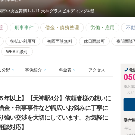
岡市中央区舞鶴1-1-11 天神グラスビルディング4階
題
刑事事件
借金・債務整理
労働・雇用
不
後払い利用可
初回面談無料
休日面談可
夜間面談
WEB面談可
力分野
事例紹介
料金表
アクセス
電
05
※お電
えい
５年以上】【天神駅4分】依頼者様の想いに
借金・刑事事件など幅広いお悩みに丁寧に
り強い交渉を大切にしています。お気軽に
受付
相談対応】
平日