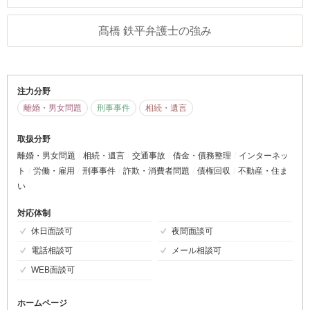
髙橋 鉄平弁護士の強み
注力分野
離婚・男女問題
刑事事件
相続・遺言
取扱分野
離婚・男女問題
相続・遺言
交通事故
借金・債務整理
インターネッ
ト
労働・雇用
刑事事件
詐欺・消費者問題
債権回収
不動産・住ま
い
対応体制
休日面談可
夜間面談可
電話相談可
メール相談可
WEB面談可
ホームページ