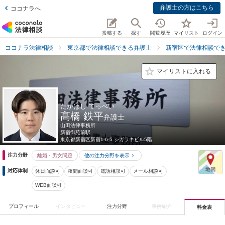
弁護士の方はこちら
ココナラへ
投稿する
探す
閲覧履歴
マイリスト
ログイン
ココナラ法律相談
東京都で法律相談できる弁護士
新宿区で法律相談で
マイリストに入れる
たかはし てっぺい
髙橋 鉄平
弁護士
山田法律事務所
新宿御苑前駅
東京都
新宿区新宿1-6-5 シガラキビル5階
注力分野
離婚・男女問題
他の注力分野を表示
対応体制
休日面談可
夜間面談可
電話相談可
メール相談可
WEB面談可
プロフィール
インタビュー
注力分野
事例紹介
料金表