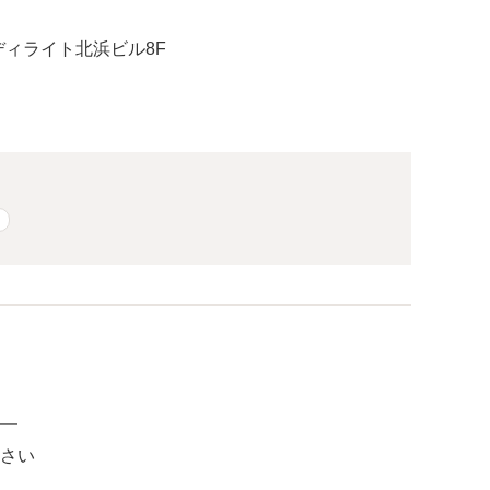
ディライト北浜ビル8F
━
さい