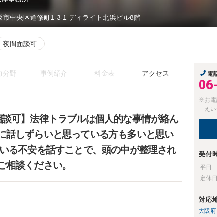
阪市中央区道修町1-3-1 ディライト北浜ビル8階
夜間面談可
力分野
事例紹介
料金表
アクセス
電
06
※お電
えい
相談可】法律トラブルは個人的な事情が絡ん
に話しずらいと思っている方も多いと思い
ている不安を話すことで、頭の中が整理され
受付
ご相談ください。
平日
定休
対応
大阪府