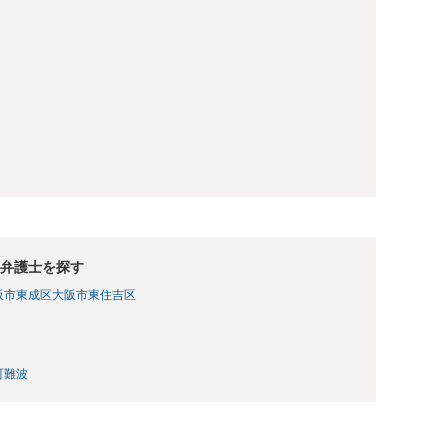
弁護士を探す
阪市東成区
大阪市東住吉区
町
難波