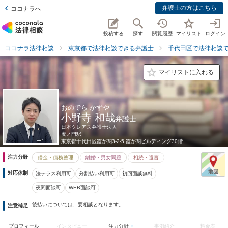
弁護士の方はこちら
ココナラへ
投稿する
探す
閲覧履歴
マイリスト
ログイン
ココナラ法律相談
東京都で法律相談できる弁護士
千代田区で法律相談
マイリストに入れる
おのでら かずや
小野寺 和哉
弁護士
日本クレアス弁護士法人
虎ノ門駅
東京都
千代田区霞が関3-2-5 霞が関ビルディング30階
注力分野
借金・債務整理
離婚・男女問題
相続・遺言
対応体制
法テラス利用可
分割払い利用可
初回面談無料
夜間面談可
WEB面談可
後払いについては、要相談となります。
注意補足
プロフィール
インタビュー
注力分野
事例紹介
料金表