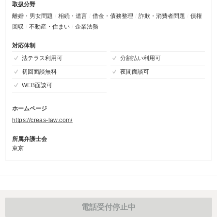
取扱分野
離婚・男女問題
相続・遺言
借金・債務整理
詐欺・消費者問題
債権
回収
不動産・住まい
企業法務
対応体制
法テラス利用可
分割払い利用可
初回面談無料
夜間面談可
WEB面談可
ホームページ
https://creas-law.com/
所属弁護士会
東京
電話受付停止中