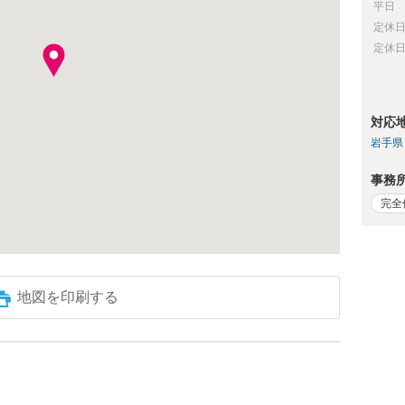
平日
定休
定休
対応
岩手県
事務
完全
地図を印刷する