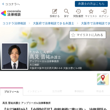
弁護士の方はこちら
ココナラへ
投稿する
探す
閲覧履歴
マイリスト
ログイン
ココナラ法律相談
大阪府で法律相談できる弁護士
大阪市で法律相談で
マイリストに入れる
たかみ しんすけ
髙見 晋祐
弁護士
アップリーガル法律事務所
大江橋駅
大阪府
大阪市北区西天満2-3-6 大阪法曹ビル3階
インタビュー
注力分野
事例紹介
料金表
プロフィール
髙見 晋祐弁護士 アップリーガル法律事務所
【大江橋駅4分】【全国対応可】依頼者様に寄り添い、法律用語を