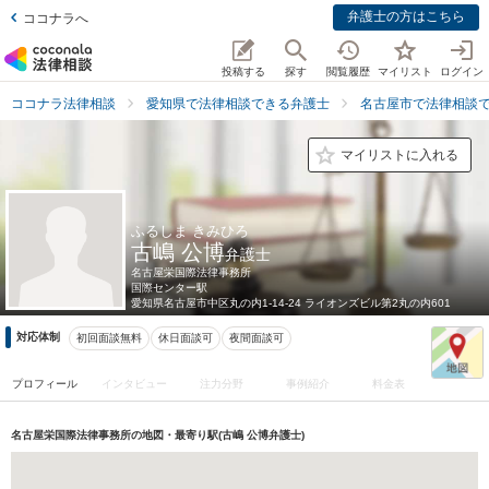
弁護士の方はこちら
ココナラへ
投稿する
探す
閲覧履歴
マイリスト
ログイン
ココナラ法律相談
愛知県で法律相談できる弁護士
名古屋市で法律相談
マイリストに入れる
ふるしま きみひろ
古嶋 公博
弁護士
名古屋栄国際法律事務所
国際センター駅
愛知県
名古屋市中区丸の内1-14-24 ライオンズビル第2丸の内601
対応体制
初回面談無料
休日面談可
夜間面談可
プロフィール
インタビュー
注力分野
事例紹介
料金表
名古屋栄国際法律事務所の地図・最寄り駅(古嶋 公博弁護士)