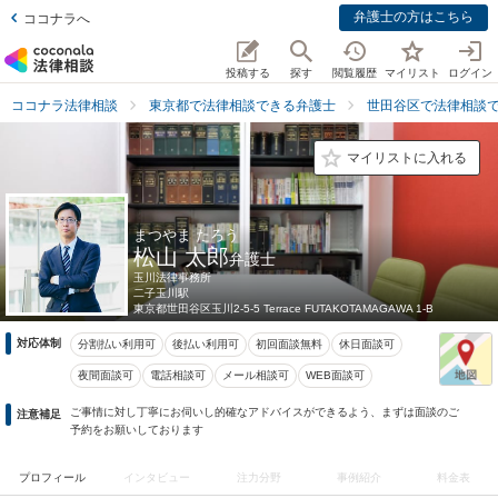
弁護士の方はこちら
ココナラへ
投稿する
探す
閲覧履歴
マイリスト
ログイン
ココナラ法律相談
東京都で法律相談できる弁護士
世田谷区で法律相談
マイリストに入れる
まつやま たろう
松山 太郎
弁護士
玉川法律事務所
二子玉川駅
東京都
世田谷区玉川2-5-5 Terrace FUTAKOTAMAGAWA 1-B
対応体制
分割払い利用可
後払い利用可
初回面談無料
休日面談可
夜間面談可
電話相談可
メール相談可
WEB面談可
ご事情に対し丁寧にお伺いし的確なアドバイスができるよう、まずは面談のご
注意補足
予約をお願いしております
プロフィール
インタビュー
注力分野
事例紹介
料金表