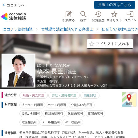
弁護士の方はこちら
ココナラへ
投稿する
探す
閲覧履歴
マイリスト
ログイン
ココナラ法律相談
宮城県で法律相談できる弁護士
仙台市で法律相談で
マイリストに入れる
はしもと ながおみ
橋本 長臣
弁護士
弁護士法人リーガルプロフェッション
青葉通一番町駅
宮城県
仙台市青葉区大町1-2-16 大町カープビル5階
注力分野
離婚・男女問題
詐欺・消費者問題
債権回収
対応体制
法テラス利用可
カード利用可
分割払い利用可
後払い利用可
初回面談無料
休日面談可
夜間面談可
電話相談可
メール相談可
WEB面談可
初回来所相談は30分無料です（電話相談・Zoom相談、法人・事業者のお客
注意補足
様、医療過誤、刑事、セカンドオピニオンを除く）。 アテラ（弁護士費用後