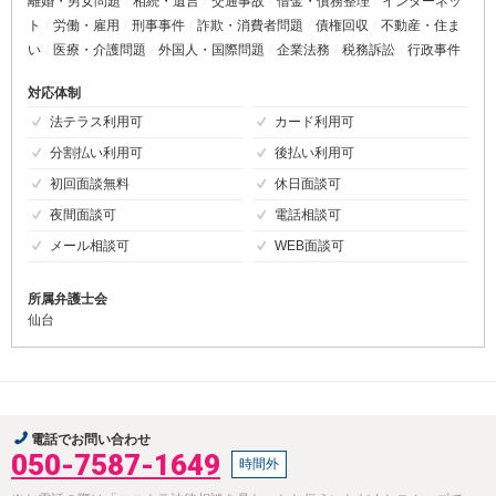
離婚・男女問題
相続・遺言
交通事故
借金・債務整理
インターネッ
ト
労働・雇用
刑事事件
詐欺・消費者問題
債権回収
不動産・住ま
い
医療・介護問題
外国人・国際問題
企業法務
税務訴訟
行政事件
対応体制
法テラス利用可
カード利用可
分割払い利用可
後払い利用可
初回面談無料
休日面談可
夜間面談可
電話相談可
メール相談可
WEB面談可
所属弁護士会
仙台
電話でお問い合わせ
050-7587-1649
時間外