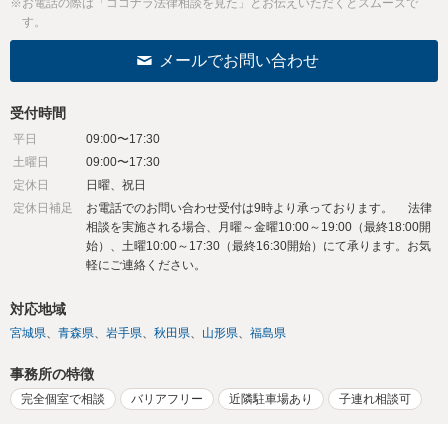
※お電話の際は「ココナラ法律相談を見た」とお伝えいただくとスムーズで
す。
メールでお問い合わせ
受付時間
平日
09:00〜17:30
土曜日
09:00〜17:30
定休日
日曜、祝日
定休日補足
お電話でのお問い合わせ受付は9時より承っております。 法律
相談を実施される場合、月曜～金曜10:00～19:00（最終18:00開
始）、土曜10:00～17:30（最終16:30開始）にて承ります。お気
軽にご連絡ください。
対応地域
宮城県
青森県
岩手県
秋田県
山形県
福島県
事務所の特徴
完全個室で相談
バリアフリー
近隣駐車場あり
子連れ相談可