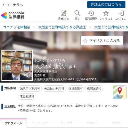
弁護士の方はこちら
ココナラへ
投稿する
探す
閲覧履歴
マイリスト
ログイン
ココナラ法律相談
大阪府で法律相談できる弁護士
大阪市で法律相談で
マイリストに入れる
おおくぼ やすひろ
大久保 康弘
弁護士
大久保法律事務所
南森町駅
大阪府
大阪市北区西天満4-6-19 北ビル2号館507
対応体制
法テラス利用可
分割払い利用可
休日面談可
夜間面談可
電話相談可
土日・時間外も事前にご相談いただければ、柔軟に対応致します！ メールは2
注意補足
4時間受け付けております。
インタビュー
注力分野
事例紹介
料金表
プロフィール