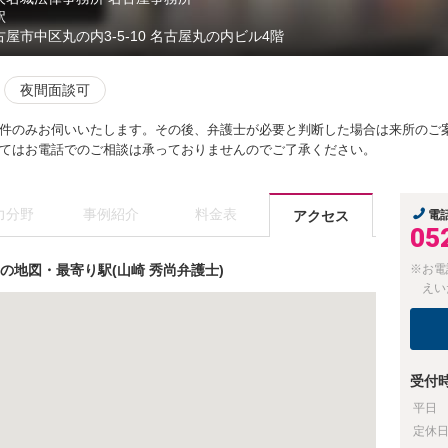
駅
古屋市中区丸の内3-5-10 名古屋丸の内ビル4階
夜間面談可
件のみお伺いいたします。その後、弁護士が必要と判断した場合は来所のご
てはお電話でのご相談は承っておりませんのでご了承ください。
力分野
事例紹介
料金表
アクセス
電
05
の地図・最寄り駅(山崎 秀尚弁護士)
※お電
えい
受付
平日
定休