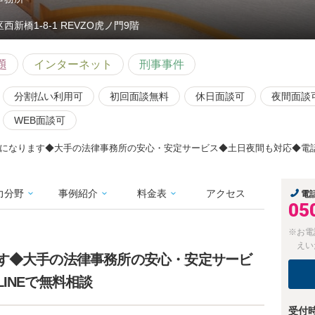
⻄新橋1-8-1 REVZO虎ノ門9階
題
インターネット
刑事事件
分割払い利用可
初回面談無料
休日面談可
夜間面談
WEB面談可
になります◆大手の法律事務所の安心・安定サービス◆土日夜間も対応◆電話・
力分野
事例紹介
料金表
アクセス
電
05
※お電
えい
す◆大手の法律事務所の安心・安定サービ
INEで無料相談
受付