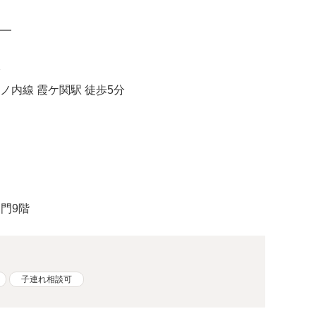
━
分
内線 霞ケ関駅 徒歩5分
ノ門9階
子連れ相談可