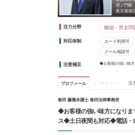
虎ノ門駅
東京都
港区
注力分野
離婚・男女問
対応体制
カード利用可
メール相談可
◆お客様の強い味方
注意補足
インタビュー
注
プロフィール
春田 藤麿弁護士 春田法律事務所
◆お客様の強い味方になりま
ス◆土日夜間も対応◆電話・L