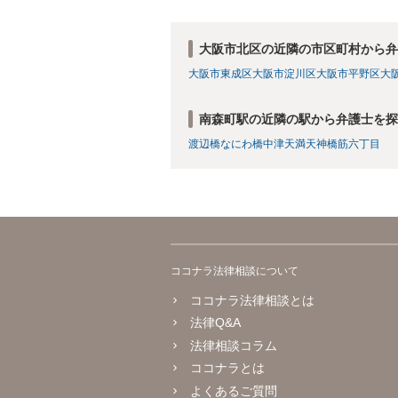
大阪市北区の近隣の市区町村から弁
大阪市東成区
大阪市淀川区
大阪市平野区
大
南森町駅の近隣の駅から弁護士を探
渡辺橋
なにわ橋
中津
天満
天神橋筋六丁目
ココナラ法律相談について
ココナラ法律相談とは
法律Q&A
法律相談コラム
ココナラとは
よくあるご質問