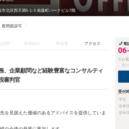
阪市北区西天満5-1-3 南森町パークビル7階
夜間面談可
力分野
事例紹介
料金表
アクセス
電
06
※お電
えい
務、企業顧問など経験豊富なコンサルティ
税審判官
受付
平日
定休
先を見据えた価値のあるアドバイスを提供していま
定休
様の今後の発展に寄与します。