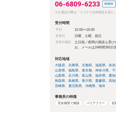
06-6809-6233
時間外
※お電話の際は「ココナラ法律相談を見た
受付時間
平日
10:00〜18:00
定休日
日曜、土曜、祝日
定休日補足
土日祝／夜間の面談も受け
お、メールは24時間365
対応地域
大阪府
兵庫県
京都府
滋賀県
奈良
山形県
福島県
東京都
神奈川県
千
山梨県
石川県
富山県
福井県
愛知
鳥取県
島根県
香川県
愛媛県
高知
宮崎県
鹿児島県
沖縄県
海外
事務所の特徴
完全個室で相談
バリアフリー
近