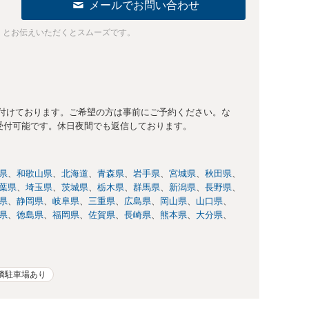
メールでお問い合わせ
」とお伝えいただくとスムーズです。
付けております。ご希望の方は事前にご予約ください。な
日受付可能です。休日夜間でも返信しております。
県
和歌山県
北海道
青森県
岩手県
宮城県
秋田県
葉県
埼玉県
茨城県
栃木県
群馬県
新潟県
長野県
県
静岡県
岐阜県
三重県
広島県
岡山県
山口県
県
徳島県
福岡県
佐賀県
長崎県
熊本県
大分県
隣駐車場あり