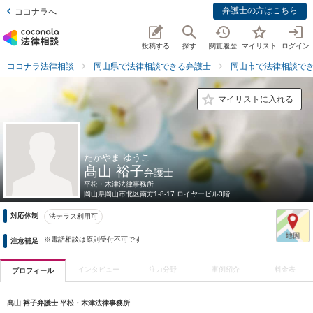
弁護士の方はこちら
ココナラへ
投稿する
探す
閲覧履歴
マイリスト
ログイン
ココナラ法律相談
岡山県で法律相談できる弁護士
岡山市で法律相談で
マイリストに入れる
たかやま ゆうこ
髙山 裕子
弁護士
平松・木津法律事務所
岡山県
岡山市北区南方1-8-17 ロイヤービル3階
対応体制
法テラス利用可
※電話相談は原則受付不可です
注意補足
インタビュー
注力分野
事例紹介
料金表
プロフィール
髙山 裕子弁護士 平松・木津法律事務所