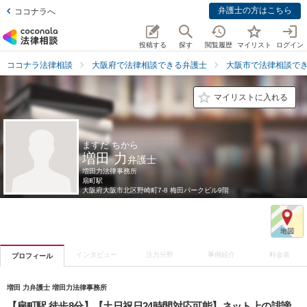
弁護士の方はこちら
ココナラへ
投稿する
探す
閲覧履歴
マイリスト
ログイン
ココナラ法律相談
大阪府で法律相談できる弁護士
大阪市で法律相談で
マイリストに入れる
ますだ ちから
増田 力
弁護士
増田力法律事務所
扇町駅
大阪府
大阪市北区野崎町7-8 梅田パークビル9階
インタビュー
注力分野
事例紹介
料金表
プロフィール
増田 力弁護士 増田力法律事務所
【扇町駅 徒歩8分】【土日祝日24時間対応可能】ネット上の誹謗