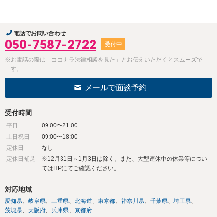
電話でお問い合わせ
050-7587-2722
受付中
※お電話の際は「ココナラ法律相談を見た」とお伝えいただくとスムーズで
す。
メールで面談予約
受付時間
平日
09:00〜21:00
土日祝日
09:00〜18:00
定休日
なし
定休日補足
※12月31日～1月3日は除く。また、大型連休中の休業等につい
てはHPにてご確認ください。
対応地域
愛知県
岐阜県
三重県
北海道
東京都
神奈川県
千葉県
埼玉県
茨城県
大阪府
兵庫県
京都府