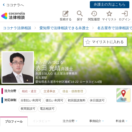
弁護士の方はこちら
ココナラへ
投稿する
探す
閲覧履歴
マイリスト
ログイン
ココナラ法律相談
愛知県で法律相談できる弁護士
名古屋市で法律相談
マイリストに入れる
あかた みつはる
赤田 光晴
弁護士
弁護士法人心 名古屋法律事務所
名古屋駅
愛知県
名古屋市中村区椿町18-22 ロータスビル4階
注力分野
相続・遺言
交通事故
借金・債務整理
対応体制
分割払い利用可
後払い利用可
初回面談無料
休日面談可
夜間面談可
電話相談可
インタビュー
注力分野
事例紹介
料金表
プロフィール