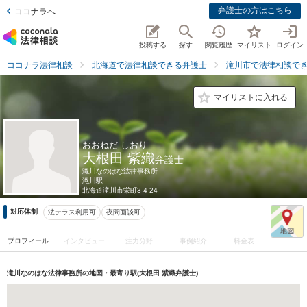
弁護士の方はこちら
ココナラへ
投稿する
探す
閲覧履歴
マイリスト
ログイン
ココナラ法律相談
北海道で法律相談できる弁護士
滝川市で法律相談で
マイリストに入れる
おおねだ しおり
大根田 紫織
弁護士
滝川なのはな法律事務所
滝川駅
北海道
滝川市栄町3-4-24
対応体制
法テラス利用可
夜間面談可
プロフィール
インタビュー
注力分野
事例紹介
料金表
滝川なのはな法律事務所の地図・最寄り駅(大根田 紫織弁護士)