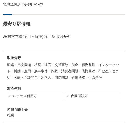
北海道滝川市栄町3-4-24
最寄り駅情報
JR根室本線(滝川～新得) 滝川駅 徒歩6分
取扱分野
離婚・男女問題
相続・遺言
交通事故
借金・債務整理
インターネッ
ト
労働・雇用
刑事事件
詐欺・消費者問題
債権回収
不動産・住ま
い
医療・介護問題
外国人・国際問題
企業法務
行政事件
対応体制
法テラス利用可
夜間面談可
所属弁護士会
札幌