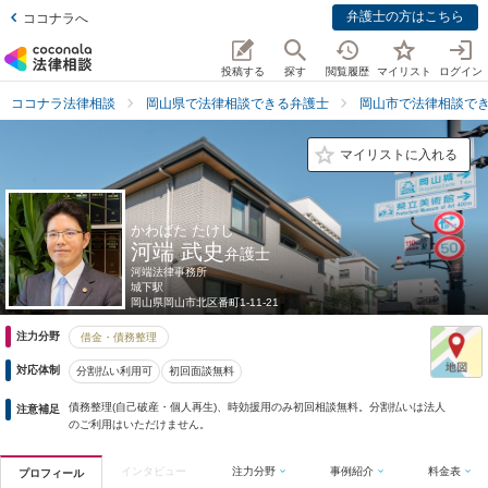
弁護士の方はこちら
ココナラへ
投稿する
探す
閲覧履歴
マイリスト
ログイン
ココナラ法律相談
岡山県で法律相談できる弁護士
岡山市で法律相談で
マイリストに入れる
かわばた たけし
河端 武史
弁護士
河端法律事務所
城下駅
岡山県
岡山市北区番町1-11-21
注力分野
借金・債務整理
対応体制
分割払い利用可
初回面談無料
債務整理(自己破産・個人再生)、時効援用のみ初回相談無料。分割払いは法人
注意補足
のご利用はいただけません。
インタビュー
注力分野
事例紹介
料金表
プロフィール