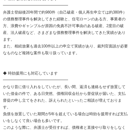
━━━━━━━━━━━━━━━━━
弁護士登録後20年間で約980件（自己破産・個人再生申立ては約380件）
の債務整理事件を解決してきた経験と、住宅ローンのある方、事業者の
方、浪費やギャンブルが原因の免責不許可事由のある破産、2度目の破
産、法人破産など、さまざまな債務整理事件を解決してきた実績があり
ます。
また、相続放棄も過去100件以上の申立て実績があり、裁判官面談が必要
なものなど複雑な案件も取り扱っています。
◆ 時効援用にも対応しています
━━━━━━━━━━━━━━━━━
かなり昔に借り入れをしていたが、長い間、返済も連絡もせず放置して
いた借金の件で、ある日突然、債権回収会社から督促状が届いた、支払
督促の申し立てをされた、訴えられたといったご相談が増えておりま
す。
負債を放置していた期間が5年を超えている場合は時効を援用すれば支払
いをしなくて良い場合も多いです。
このような際に、弁護士が受任すれば、債権者と直接やり取りをしなく