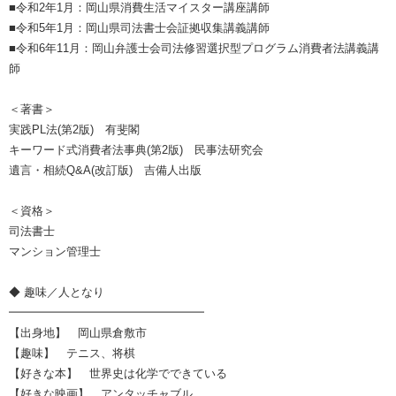
■令和2年1月：岡山県消費生活マイスター講座講師
■令和5年1月：岡山県司法書士会証拠収集講義講師
■令和6年11月：岡山弁護士会司法修習選択型プログラム消費者法講義講
師
＜著書＞
実践PL法(第2版) 有斐閣
キーワード式消費者法事典(第2版) 民事法研究会
遺言・相続Q&A(改訂版) 吉備人出版
＜資格＞
司法書士
マンション管理士
◆ 趣味／人となり
━━━━━━━━━━━━━━━━━
【出身地】 岡山県倉敷市
【趣味】 テニス、将棋
【好きな本】 世界史は化学でできている
【好きな映画】 アンタッチャブル