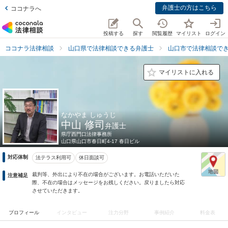
弁護士の方はこちら
ココナラへ
投稿する
探す
閲覧履歴
マイリスト
ログイン
ココナラ法律相談
山口県で法律相談できる弁護士
山口市で法律相談で
マイリストに入れる
なかやま しゅうじ
中山 修司
弁護士
県庁西門口法律事務所
山口県
山口市春日町4-17 春日ビル
対応体制
法テラス利用可
休日面談可
裁判等、外出により不在の場合がございます。お電話いただいた
注意補足
際、不在の場合はメッセージをお残しください。戻りましたら対応
させていただきます。
プロフィール
インタビュー
注力分野
事例紹介
料金表