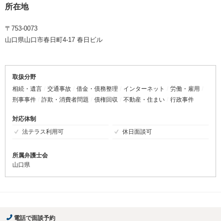
所在地
〒753-0073
山口県山口市春日町4-17 春日ビル
取扱分野
相続・遺言
交通事故
借金・債務整理
インターネット
労働・雇用
刑事事件
詐欺・消費者問題
債権回収
不動産・住まい
行政事件
対応体制
法テラス利用可
休日面談可
所属弁護士会
山口県
電話で面談予約