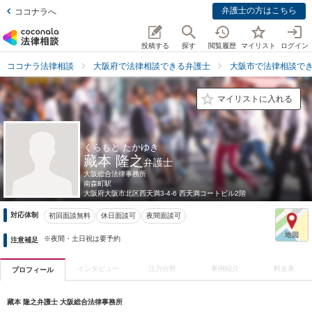
弁護士の方はこちら
ココナラへ
投稿する
探す
閲覧履歴
マイリスト
ログイン
ココナラ法律相談
大阪府で法律相談できる弁護士
大阪市で法律相談で
マイリストに入れる
くらもと たかゆき
藏本 隆之
弁護士
大阪総合法律事務所
南森町駅
大阪府
大阪市北区西天満3-4-6 西天満コートビル2階
対応体制
初回面談無料
休日面談可
夜間面談可
※夜間・土日祝は要予約
注意補足
インタビュー
注力分野
事例紹介
料金表
プロフィール
藏本 隆之弁護士 大阪総合法律事務所