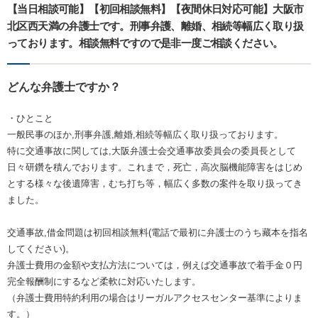
【当日相談可能】【初回相談無料】【夜間休日対応可能】大阪市
北区西天満の弁護士です。刑事弁護、離婚、相続等幅広く取り扱
っております。相談無料ですので是非一度ご相談ください。
どんな弁護士ですか？
・ひとこと
一般民事のほか,刑事弁護,離婚,相続等幅広く取り扱っております。
特に交通事故に関しては,大阪弁護士会交通事故委員会の委員長として
日々研鑽を積んでおります。これまで，死亡，高次脳機能障害をはじめ
とする様々な後遺障害，むち打ち等，幅広く多数の案件を取り扱ってき
ました。
交通事故,借金問題は初回相談無料(電話で最初に弁護士のうち藏本を指名
してください)。
弁護士費用の金額や支払方法については，例えば交通事故で着手金０円
完全報酬制にするなど柔軟に対応いたします。
（弁護士費用特約利用の場合はリーガルアクセスセンター基準によりま
す。）