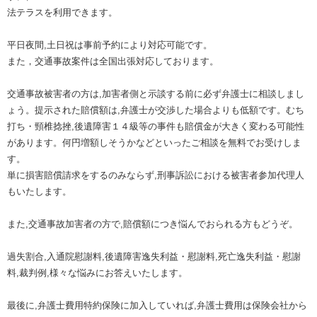
法テラスを利用できます。
平日夜間,土日祝は事前予約により対応可能です。
また，交通事故案件は全国出張対応しております。
交通事故被害者の方は,加害者側と示談する前に必ず弁護士に相談しまし
ょう。提示された賠償額は,弁護士が交渉した場合よりも低額です。むち
打ち・頸椎捻挫,後遺障害１４級等の事件も賠償金が大きく変わる可能性
があります。何円増額しそうかなどといったご相談を無料でお受けしま
す。
単に損害賠償請求をするのみならず,刑事訴訟における被害者参加代理人
もいたします。
また,交通事故加害者の方で,賠償額につき悩んでおられる方もどうぞ。
過失割合,入通院慰謝料,後遺障害逸失利益・慰謝料,死亡逸失利益・慰謝
料,裁判例,様々な悩みにお答えいたします。
最後に,弁護士費用特約保険に加入していれば,弁護士費用は保険会社から