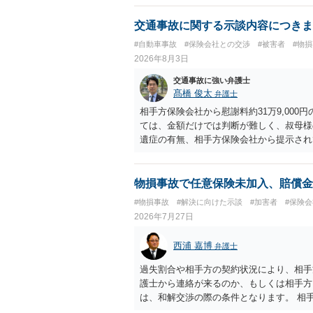
交通事故に関する示談内容につきま
#自動車事故
#保険会社との交渉
#被害者
#物
2026年8月3日
交通事故に強い弁護士
髙橋 俊太
弁護士
相手方保険会社から慰謝料約31万9,00
ては、金額だけでは判断が難しく、叔母様
遺症の有無、相手方保険会社から提示され
から提示される慰謝料額については、弁護
で、以下の資料・情報を準備した上で、弁
会社から届いている示談金額の提示書類 
物損事故で任意保険未加入、賠償金
入院の有無、通院回数 ・現在も症状が残
#物損事故
#解決に向けた示談
#加害者
#保険
今回の事故で利用できる弁護士費用特約が
2026年7月27日
弁護士が受任する場合には、叔母様ご本人
思疎通が難しいとのことですので、そのあ
西浦 嘉博
弁護士
要があると思われます。
過失割合や相手方の契約状況により、相手
護士から連絡が来るのか、もしくは相手方
は、和解交渉の際の条件となります。 相
すれば、和解は可能です。 他方で合意し