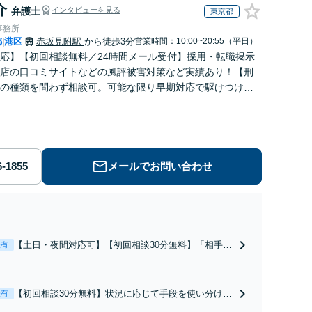
介
弁護士
インタビューを見る
東京都
事務所
都
港区
赤坂見附駅
から徒歩3分
営業時間：10:00~20:55（平日）
|
応】【初回相談無料／24時間メール受付】採用・転職掲示
店の口コミサイトなどの風評被害対策など実績あり！【刑
の種類を問わず相談可。可能な限り早期対応で駆けつけサ
労働】不当解雇・残業代請求はおまかせください
メールでお問い合わせ
【土日・夜間対応可】【初回相談30分無料】「相手方
表有
から書面を提示されたら、サインする前にご相談を」
経験豊富な弁護士が全力で交渉にあたります！相手方
と直接話す精神的負担を軽減「弁護士の交渉で慰謝料
【初回相談30分無料】状況に応じて手段を使い分け、
表有
金額アップ／減額交渉も対応可」【完全個室対応】
適切な方法で投稿の削除・発信者情報開示請求をおこ