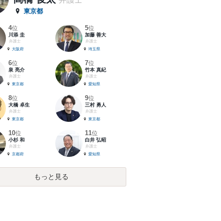
東京都
4
5
位
位
川添 圭
加藤 善大
弁護士
弁護士
大阪府
埼玉県
6
7
位
位
泉 亮介
竹本 真紀
弁護士
弁護士
東京都
愛知県
8
9
位
位
大橋 卓生
三村 勇人
弁護士
弁護士
東京都
東京都
10
11
位
位
小杉 和
白井 弘昭
弁護士
弁護士
京都府
愛知県
もっと見る