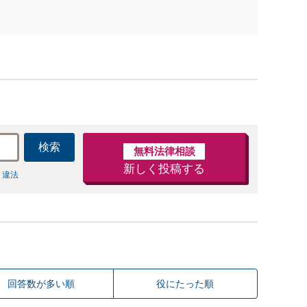
ないます「企業やお店の風評被害対策／売り上げ低下
防止のために尽力」加害者側の対応可：開示請求の意
見照会が来たときの対処法、被害者との示談交渉
検索
無料法律相談
新しく投稿する
 違法
回答数が多い順
役にたった順