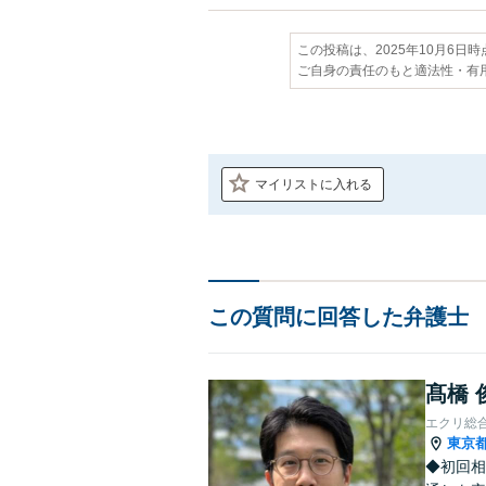
この投稿は、2025年10月6日
ご自身の責任のもと適法性・有
マイリストに入れる
この質問に回答した弁護士
髙橋 
エクリ総
東京
◆初回相