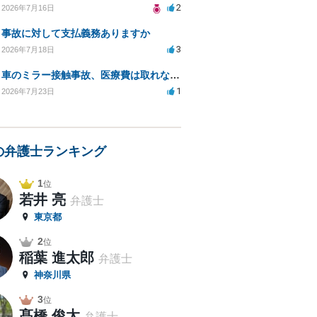
2
2026年7月16日
事故に対して支払義務ありますか
3
2026年7月18日
車のミラー接触事故、医療費は取れないのでしょうか？
1
2026年7月23日
の弁護士ランキング
1
位
若井 亮
弁護士
東京都
2
位
稲葉 進太郎
弁護士
神奈川県
3
位
髙橋 俊太
弁護士