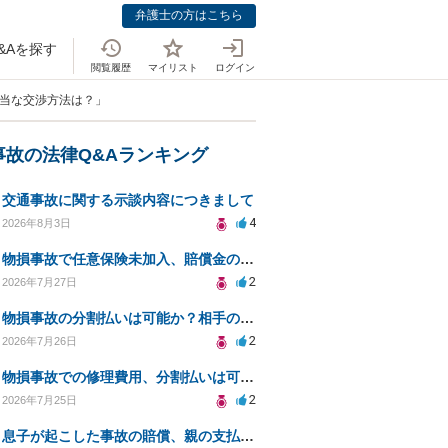
弁護士の方はこちら
&Aを探す
閲覧履歴
マイリスト
ログイン
正当な交渉方法は？」
事故の法律Q&Aランキング
交通事故に関する示談内容につきまして
4
2026年8月3日
物損事故で任意保険未加入、賠償金の分割払いは可能か？
2
2026年7月27日
物損事故の分割払いは可能か？相手の威圧への対処法
2
2026年7月26日
物損事故での修理費用、分割払いは可能ですか？
2
2026年7月25日
息子が起こした事故の賠償、親の支払義務と対策は？