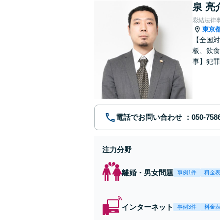
泉 亮
彩結法律
東京
【全国対
板、飲食
事】犯罪
ポート【
電話でお問い合わせ
注力分野
離婚・男女問題
事例1件
料金
インターネット
事例3件
料金