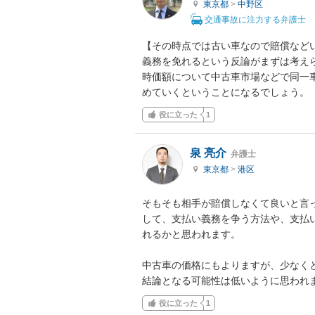
東京都
>
中野区
交通事故に注力する弁護士
【その時点では古い車なので賠償など
義務を免れるという反論がまずは考え
時価額について中古車市場などで同一
めていくということになるでしょう。
役に立った
1
泉 亮介
弁護士
東京都
>
港区
そもそも相手が賠償しなくて良いと言
して、支払い義務を争う方法や、支払
れるかと思われます。

中古車の価格にもよりますが、少なく
結論となる可能性は低いように思われ
役に立った
1