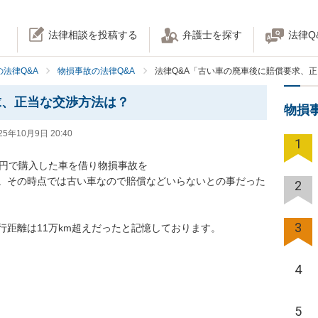
法律相談を投稿する
弁護士を探す
法律Q
法律Q&A
物損事故の法律Q&A
法律Q&A「古い車の廃車後に賠償要求、
求、正当な交渉方法は？
物損
25年10月9日 20:40
1
円で購入した車を借り物損事故を

。その時点では古い車なので賠償などいらないとの事だった
2
3
距離は11万km超えだったと記憶しております。

4
5