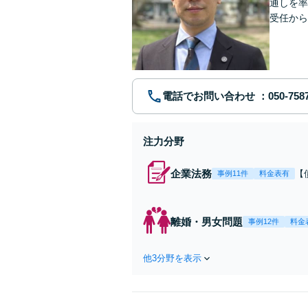
通しを率
受任から
ます。 
電話でお問い合わせ
注力分野
企業法務
【
事例11件
料金表有
応
決
を
離婚・男女問題
事例12件
料金
件
他3分野を表示