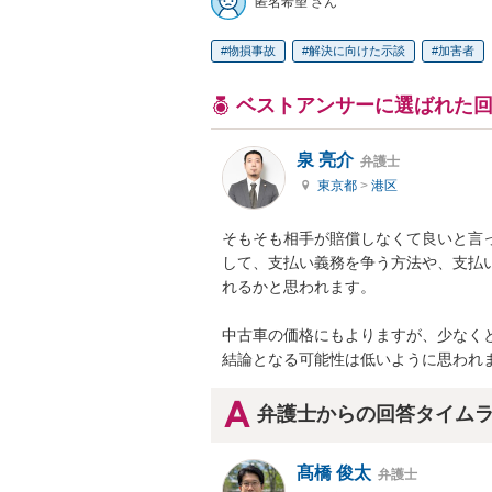
匿名希望 さん
物損事故
解決に向けた示談
加害者
ベストアンサーに選ばれた
泉 亮介
弁護士
東京都
>
港区
そもそも相手が賠償しなくて良いと言
して、支払い義務を争う方法や、支払
れるかと思われます。

中古車の価格にもよりますが、少なく
結論となる可能性は低いように思われ
弁護士からの回答タイム
髙橋 俊太
弁護士