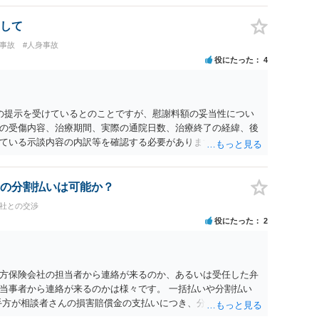
して
損事故
#人身事故
役にたった
4
0円の提示を受けているとのことですが、慰謝料額の妥当性につい
の受傷内容、治療期間、実際の通院日数、治療終了の経緯、後
ている示談内容の内訳等を確認する必要があります。保険会社
士が介入することにより増額を検討できる場合がありますの
護士に個別に相談することをお勧めいたします。 ・相手方保険
・叔母様の診断名、けがの内容 ・治療開始日及び治療終了日 ・
の分割払いは可能か？
っているか ・叔母様ご本人やご家族等が加入している保険に、
会社との交渉
付帯しているか なお、被害者は叔母様ご本人となりますので、
役にたった
2
の依頼意思等を確認する必要があります。日本語での十分な意
たりのご事情も踏まえて、依頼意思の確認方法等を検討する必
方保険会社の担当者から連絡が来るのか、あるいは受任した弁
当事者から連絡が来るのかは様々です。 一括払いや分割払い
手方が相談者さんの損害賠償金の支払いにつき、分割払いに合意
なければ和解できないことになります。 今後の見通しを知る為