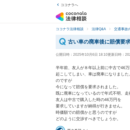
ココナラへ
ココナラ法律相談
法律Q&A
交通事故の
古い車の廃車後に賠償要
公開日時：
2025年10月6日 18:10
更新日時：
20
半年前、友人が８年以上前に中古で46万
起こしてしまい、車は廃車になりました
のですが

今になって賠償を要求されました。

既に廃車になっているので年式不明、走行
友人は中古で購入した時の46万円を

要求していますが納得が行きません。

時価額での賠償かと思うのですが

どのように交渉すべきでしょうか。