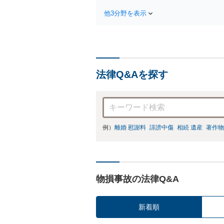
他3分野を表示
法律Q&Aを探す
例）
離婚 慰謝料
誹謗中傷
相続 遺産
著作物
物損事故の法律Q&A
新着順