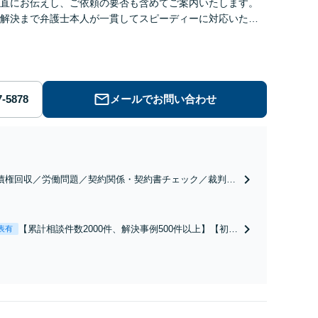
直にお伝えし、ご依頼の要否も含めてご案内いたします。
解決まで弁護士本人が一貫してスピーディーに対応いたし
◆累計相談2000件以上・解決実績500件以上
メールでお問い合わせ
債権回収／労働問題／契約関係・契約書チェック／裁判対
】取引先とのトラブル・会社内のトラブルなど、事後の解
だけでなく予防法務までワンストップで対応！顧問弁護士
お探しの方もご相談ください！【顧問経験豊富】【個別案
【累計相談件数2000件、解決事例500件以上】【初回
表有
も対応OK】
相談（電話・WEB）無料】「オーダーメイドの解決
策を提示」依頼者様の話を丁寧にうかがい、どんな
不安があるのか、何を解決したいのかを正確に読み
取ります。【東京都在住以外の方も対応】