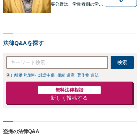
要分野は、労働者側の労働
事件、企業法務（顧問先約
４０社）、破産・再生・任
意整理です。相談件数、訴
訟案件、交渉案件を数多く
担当しています。依頼人さ
法律Q&Aを探す
まにとって、最大限の効用
を得られるように頑張って
います。
検索
例）
離婚 慰謝料
誹謗中傷
相続 遺産
著作物 違法
無料法律相談
新しく投稿する
盗撮の法律Q&A