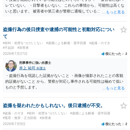
レていない。 ・目撃者もいない。 これらの事情から、可能性は高くな
いと思います。 被害者や第三者が警察に通報していることは考えにく
く、警察がそもそも相談者さんの犯行を認識していないと予想される
からです。 保護観察期間中とのことですので、 必要なら医師の診察を
受けるなども検討なさると良いと思います。
盗撮行為の後日捜査や逮捕の可能性と初動対応につい
て
#前科・前歴をつけたくない
#逮捕による解雇・退学回避
#盗撮・のぞき
#不起訴
#加害者
2026年7月27日
役にたった
2
刑事事件に強い弁護士
井上 祐司
弁護士
・盗撮行為を現認した証拠がないこと ・画像が撮影されたことの客観
的証拠がないこと から、警察が対応し事件される可能性は極めて低い
ものと予想します。
盗撮を疑われたかもしれない。後日逮捕が不安。
#盗撮・のぞき
#前科・前歴をつけたくない
#逮捕による解雇・退学回避
#冤罪・無実・正当防衛
#加害者
2026年7月9日
役にたった
2