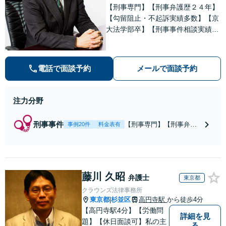
【刑事専門】【刑事弁護歴２４年】
【勾留阻止・不起訴実績多数】【京
大法学部卒】【刑事事件相談実績77
66件（事務所全体）】【着手金原則
２５万円、成功報酬原則３３万円】
【弁護士泉義孝が相談、刑事弁護を
電話で面談予約
メールで面談予約
担当】【逮捕・勾留でお悩みの方は
ご相談下さい】
注力分野
刑事事件
【刑事専門】【刑事弁護
事例20件
料金表有
歴24年】【事務所全体刑
事相談実績7766件】【釈
放・不起訴実績多数】
【京大法学部卒】【着手
藤川 久昭
金原則２２万円（税
弁護士
東京都
込）】【弁護士泉義孝が
クラウンズ法律事務所
相談、弁護を直接担当】
東京都
杉並区
高円寺駅
から徒歩4分
|
逮捕されお困りの方は是
【高円寺駅4分】【労働問
非弁護士泉義孝にご相談
詳細を見
題】【休日面談可】私の主
る
ご依頼下さい。