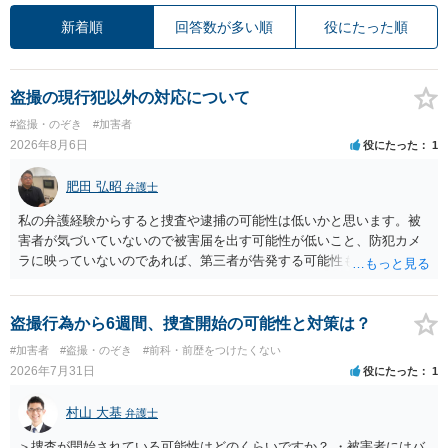
新着順
回答数が多い順
役にたった順
盗撮の現行犯以外の対応について
#盗撮・のぞき
#加害者
2026年8月6日
役にたった
1
肥田 弘昭
弁護士
私の弁護経験からすると捜査や逮捕の可能性は低いかと思います。被
害者が気づいていないので被害届を出す可能性が低いこと、防犯カメ
ラに映っていないのであれば、第三者が告発する可能性も低いこと、
証拠は削除されていることからです。但し、「電車内で携帯で対面に
座る女性を盗撮(全体像写真1枚と5秒程度の動画)してしまいました。下
着や胸など強調したものではありません。」とありますが、少なくと
盗撮行為から6週間、捜査開始の可能性と対策は？
も捜査段階では性的姿態等撮影罪の被疑事実で逮捕勾留されるケース
#加害者
#盗撮・のぞき
#前科・前歴をつけたくない
が私の弁護経験では多くなった印象です（最終的には不起訴ないし各
2026年7月31日
役にたった
1
都道府県の迷惑防止条例違反になることもあります）。2度としないこ
とをお勧めいたします。ご参考にしてください。
村山 大基
弁護士
＞捜査が開始されている可能性はどのくらいですか？ ・被害者にはバ