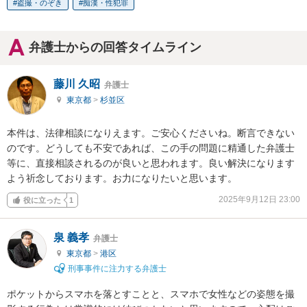
盗撮・のぞき
痴漢・性犯罪
弁護士からの回答タイムライン
藤川 久昭
弁護士
東京都
>
杉並区
本件は、法律相談になりえます。ご安心くださいね。断言できない
のです。どうしても不安であれば、この手の問題に精通した弁護士
等に、直接相談されるのが良いと思われます。良い解決になります
よう祈念しております。お力になりたいと思います。
2025年9月12日 23:00
役に立った
1
泉 義孝
弁護士
東京都
>
港区
刑事事件に注力する弁護士
ポケットからスマホを落とすことと、スマホで女性などの姿態を撮