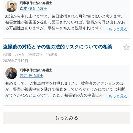
刑事事件に強い弁護士
森本 偲音
弁護士
結論から申し上げますと、後日逮捕される可能性は低いと考えます。
被害女性が被害届を提出し受理されていれば、警察から呼び出しがあ
る可能性はありますが、事情をきちんと説明すれば すぐに逮捕される
ということはないと考えます。 別の卑猥な画像ということですが、こ
の画像が盗撮した画像等であれば別途問題となる可能性はあります
が、被害者が特定できない以上、 立件することは難しく、厳重注意で
盗撮後の対応とその後の法的リスクについての相談
終わる可能性が高いかと存じます。 以上ご参考までに。
#盗撮・のぞき
#刑事裁判
#加害者
2026年7月10日
刑事事件に強い弁護士
若井 亮
弁護士
初めまして。 ご相談内容を拝見しました。 被害者のアクションのほ
か、警察が被害申告を受けて捜査をしているかどうかについては判断
ができかねるところです。 ただ、被害者の方の申告以外に証拠が無い
と思われることからすると、警察が事件化するのは難しいと思われま
す。 万が一、警察から連絡が来るようなことがあれば、その際に改め
て弁護士にご相談ください。
もっとみる