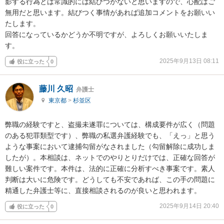
影する行為とは常識的には結びつかないと思いますので、心配はご
無用だと思います。結びつく事情があれば追加コメントをお願いい
たします。

回答になっているかどうか不明ですが、よろしくお願いいたしま
す。
2025年9月13日 08:11
役に立った
0
藤川 久昭
弁護士
東京都
>
杉並区
弊職の経験ですと、盗撮未遂罪については、構成要件が広く（問題
のある犯罪類型です）、弊職の私選弁護経験でも、「えっ」と思う
ような事案において逮捕勾留がなされました（勾留解除に成功しま
したが）。本相談は、ネットでのやりとりだけでは、正確な回答が
難しい案件です。本件は、法的に正確に分析すべき事案です。素人
判断は大いに危険です。どうしても不安であれば、この手の問題に
精通した弁護士等に、直接相談されるのが良いと思われます。
2025年9月14日 20:40
役に立った
0