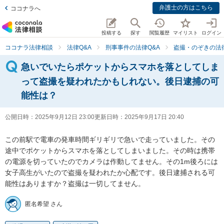
弁護士の方はこちら
ココナラへ
投稿する
探す
閲覧履歴
マイリスト
ログイン
ココナラ法律相談
法律Q&A
刑事事件の法律Q&A
盗撮・のぞきの法律
急いでいたらポケットからスマホを落としてしま
って盗撮を疑われたかもしれない。後日逮捕の可
能性は？
公開日時：
2025年9月12日 23:00
更新日時：
2025年9月17日 20:40
この前駅で電車の発車時間ギリギリで急いで走っていました。その
途中でポケットからスマホを落としてしまいました。その時は携帯
の電源を切っていたのでカメラは作動してません。その1m後ろには
女子高生がいたので盗撮を疑われたか心配です。後日逮捕される可
能性はありますか？盗撮は一切してません。
匿名希望 さん