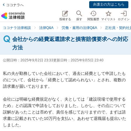
弁護士の方はこちら
ココナラへ
投稿する
探す
閲覧履歴
マイリスト
ログイン
ココナラ法律相談
法律Q&A
労働・雇用の法律Q&A
正社員・契約社
会社からの経費返還請求と損害賠償要求への対応
方法
公開日時：
2025年9月2日 23:33
更新日時：
2025年9月5日 23:40
私の夫が勤務していた会社において、過去に経費として申請したも
のについて、会社から「経費として認められない」とされ、複数の
請求書が届いております。

会社には明確な経費規定がなく、夫としては「建設現場で使用する
ため」との認識で申請をしておりました。しかし、その点について
誤解があったことは否めず、責任を感じておりますので、まずは請
求書に記載されていた10万円を支払い、あわせて退職届も提出いた
しました。
