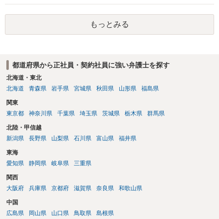
ものの、重い懲戒処分の対象には十分なり得ます。 名誉や評価の回復
については、会社側に「部下の不正行為による情報漏洩」と正式に認
もっとみる
定させ、誤認した他部署への適切なフォローや周知を求めるのが有効
です。 あるいは、懲戒があったことを社内で周知される手続があるの
ならば、それにより軽微ながら回復はできるかもしれません。 さらに
個人としても、相手に対してプライバシー侵害等に基づく損害賠償
都道府県から正社員・契約社員に強い弁護士を探す
（慰謝料）を請求する選択肢がありえます（ただし、金額は多額にな
らない可能性があります。）。
北海道・東北
北海道
青森県
岩手県
宮城県
秋田県
山形県
福島県
関東
東京都
神奈川県
千葉県
埼玉県
茨城県
栃木県
群馬県
北陸・甲信越
新潟県
長野県
山梨県
石川県
富山県
福井県
東海
愛知県
静岡県
岐阜県
三重県
関西
大阪府
兵庫県
京都府
滋賀県
奈良県
和歌山県
中国
広島県
岡山県
山口県
鳥取県
島根県