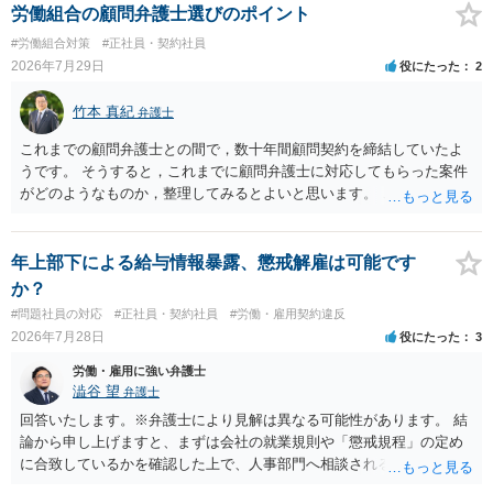
の弁護士にご相談ください。 以上、ご参考まで。
労働組合の顧問弁護士選びのポイント
#労働組合対策
#正社員・契約社員
2026年7月29日
役にたった
2
竹本 真紀
弁護士
これまでの顧問弁護士との間で，数十年間顧問契約を締結していたよ
うです。 そうすると，これまでに顧問弁護士に対応してもらった案件
がどのようなものか，整理してみるとよいと思います。 これにより，
どのような案件で依頼することが多いのかわかると思います。 複数の
事務所を比較した上で，弁護士と面談をする際，そのような案件に対
応してもらえるのかが重要だと思います。 ただ，組合員の相談内容に
年上部下による給与情報暴露、懲戒解雇は可能です
ついて，分野を絞っているのか，それともどのような分野でもよいと
か？
いうことで法律相談を依頼しているかの観点も重要です。 組合員とす
#問題社員の対応
#正社員・契約社員
#労働・雇用契約違反
れば，相談だけではなく，できれば受任まで考えている場合も多いと
2026年7月28日
役にたった
3
思います。 そうすると，労働組合としての相談だけではなく，基本的
に全ての分野を対象にして考える必要もあるかもしれません。 そうで
労働・雇用に強い弁護士
ないと，相談内容によって，対応が変わってしまうこともあると思い
澁谷 望
弁護士
ます。 組合員の相談についても，基本的に受任まで考えてもらえるこ
回答いたします。※弁護士により見解は異なる可能性があります。 結
とができるのかも検討要素の一つかもしれません。
論から申し上げますと、まずは会社の就業規則や「懲戒規程」の定め
に合致しているかを確認した上で、人事部門へ相談されることが最優
先となります。 その上で、いきなりの懲戒解雇は法的ハードルが高い