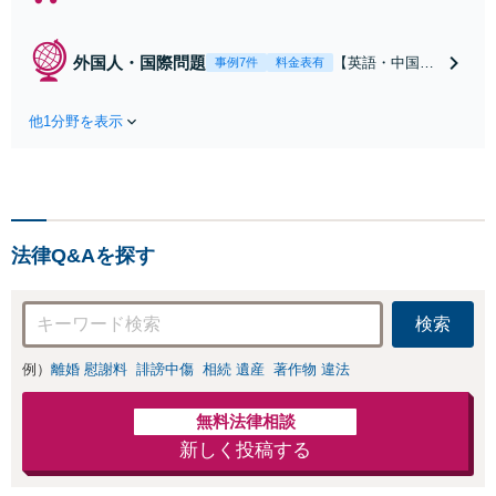
料】【弁護士歴
14年】【お客
様目線】豊富な
外国人・国際問題
【英語・中国語
事例7件
料金表有
経験を活かし、
対応可】【初回
情報商材詐欺、
相談無料】【当
SEO対策詐
他1分野を表示
日/休日/夜間相
欺、物販コンサ
談可】アジア数
ル詐欺など詐欺
カ国の専門家と
返金交渉に強い
連携し、法務サ
弁護士が契約解
ービスだけでな
除、返金、回収
く会計、税務、
に尽力します。
法律Q&Aを探す
労務、登記など
幅広く対応しま
す。
検索
例）
離婚 慰謝料
誹謗中傷
相続 遺産
著作物 違法
無料法律相談
新しく投稿する