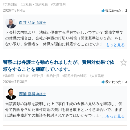
す。 結局、貴殿のネット炎上の内容や原因、勤務先に与えた影響な
#労災対応
#正社員・契約社員
#労働審判
どを具体的に検討しなければ、何とも申し上げることができません。
2026年8月4日
役にたった
2
また、育児休業法関係の問題もあるかもしれません。 ある程度労働
法に関する専門的な知識が必要な事案ですので、一度、お近くの弁護
白井 弘昭
弁護士
士にご相談下さい。
＞会社の内規より、法律が優先する理解で正しいですか？ 業務労災で
の休職の場合は、会社が休職の打切り補償（労働基準法８１条）をし
ない限り、労働者を、休職を理由に解雇することはできません（労働
基準法19条）。 会社の就業規則にて定められている休職期間及び休職
期間満了による退職は、業務労災への適用はありませんので、ご安心
ください。 仮に会社が打切り補償をせずに解雇した場合は、不当解雇
警察には弁護士を勧められましたが、費用対効果で依
に当たります。 ＞労災の休業補償と、所得補償保険の保険金とは別
頼をすることを躊躇しています。
に、受け取れる金銭はありますでしょうか？ 業務労災の場合は、会社
#偽造罪
#被害者
#正社員・契約社員
#問題社員の対応
#人事異動
の安全配慮義務違反が認められると解されますので、会社の損害賠償
2026年7月30日
役にたった
3
責任（治療費、通院慰謝料、入院費、入院慰謝料、後遺障害慰謝料、
逸失利益等）が認められる可能性が高いと思われます。 また、業務労
西浦 嘉博
弁護士
災での第三者行為傷害（同僚の不注意等による事故）の場合は、当該
第三者の賠償責任も考えられます。 労災で支払われた分は、損害額か
当該書類の詳細を説明した上で事件手続の今後の見込みを確認し、併
ら控除（損益相殺）されますが、それを超えた部分は、会社もしく
せて告訴を含めた事件対応の費用を聴き取るという意味合いで、まず
は、第三者から支払ってもらうことになります。 会社等との交渉が必
は法律事務所での相談を検討されてみてはいかがでしょうか。 上記、
要になると思います（良い会社でしたら、自ら話してくると思います
ご参考ください。
が・・・）。極めて専門的な話ですので、詳細もしくは対応を最寄り