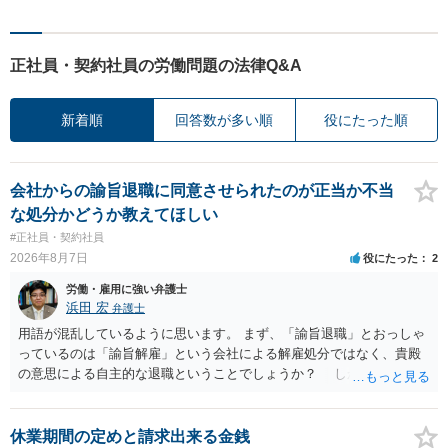
正社員・契約社員の労働問題の法律Q&A
新着順
回答数が多い順
役にたった順
会社からの諭旨退職に同意させられたのが正当か不当
な処分かどうか教えてほしい
#正社員・契約社員
2026年8月7日
役にたった
2
労働・雇用に強い弁護士
浜田 宏
弁護士
用語が混乱しているように思います。 まず、「諭旨退職」とおっしゃ
っているのは「諭旨解雇」という会社による解雇処分ではなく、貴殿
の意思による自主的な退職ということでしょうか？ しかし、記載さ
れた経緯からすると、事実上は解雇処分であると解する余地がありま
す。 その場合、解雇には客観的で合理的な理由が必要であり、かつ
解雇という処分が社会通念上相当と認められない限り、解雇は無効で
休業期間の定めと請求出来る金銭