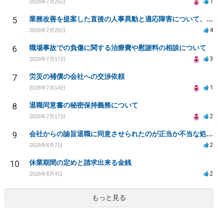
1
2026年7月25日
5
業務改善を提案した直後の人事異動と適応障害について、法的に問題があるか相談したいです。
4
2026年7月25日
6
職場事故での負傷に関する治療費や慰謝料の相談について
3
2026年7月17日
7
労災の補償の会社への交渉依頼
1
2026年7月14日
8
退職同意書の秘密保持義務について
2
2026年7月17日
9
会社からの諭旨退職に同意させられたのが正当か不当な処分かどうか教えてほしい
2
2026年8月7日
10
休業期間の定めと請求出来る金銭
2
2026年8月4日
もっと見る