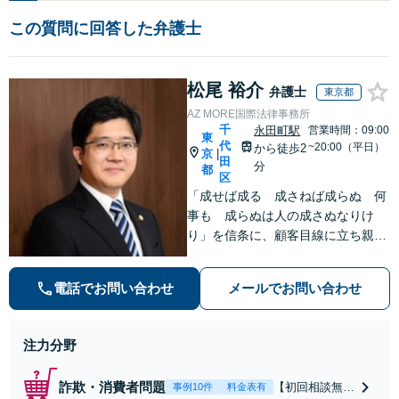
この質問に回答した弁護士
松尾 裕介
弁護士
東京都
AZ MORE国際法律事務所
千
永田町駅
営業時間：09:00
東
代
~20:00（平日）
から徒歩2
京
|
田
分
都
区
「成せば成る 成さねば成らぬ 何
事も 成らぬは人の成さぬなりけ
り」を信条に、顧客目線に立ち親身
に皆様のご相談を承ります。弁護士
14年（海外勤務6年）の豊富な弁護
電話でお問い合わせ
メールでお問い合わせ
士経験、国際経験を活かし、解決へ
の道筋を示した上でスピーディーに
対応します。
注力分野
詐欺・消費者問題
【初回相談無
事例10件
料金表有