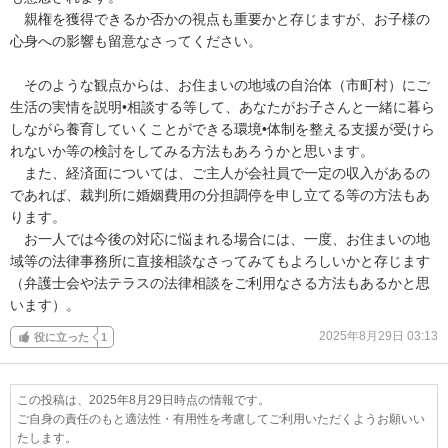
　親権を獲得できるか否かの視点も重要かと存じますが、お子様の
心身への影響も留意なさってください。

　そのような観点からは、お住まいの地域の自治体（市町村）にご
生活の実情を説明•相談する等して、あなたがお子さんと一緒に暮ら
しながら養育していくことができる環境•体制を整える支援が受けら
れないか等の検討をしてみる方法もあろうかと思います。

　また、経済面については、ご主人が会社員で一定の収入があるの
であれば、裁判所に婚姻費用の分担調停を申し立てる等の方法もあ
ります。

　お一人では今後の対応に悩まれる場合には、一度、お住まいの地
域等の法律事務所に直接相談なさってみてもよろしいかと存じます
（弁護士会や法テラスの法律相談をご利用なさる方法もあるかと思
います）。
2025年8月29日 03:13
役に立った
1
この投稿は、2025年8月29日時点の情報です。
ご自身の責任のもと適法性・有用性を考慮してご利用いただくようお願いい
たします。