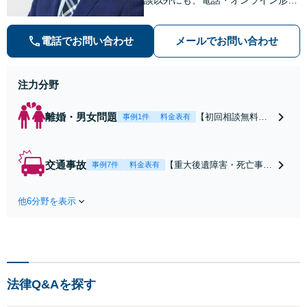
での初回無料相談も実施中。すぐに
弁護士にご相談頂くことで、今のご
電話でお問い合わせ
メールでお問い合わせ
不安が和らぐとともに、問題解決の
ために前に進むことができます。
注力分野
離婚・男女問題
【初回相談無料】
事例1件
料金表有
【電話・オンライ
ン相談対応】あな
たにとって有利な
交通事故
【重大後遺障害・死亡事案
事例7件
料金表有
条件で離婚ができ
などの実績多数】「被害者
るよう、経験豊富
救済を第一に」一日でも早
な弁護士が多角的
他6分野を表示
く日常を取り戻せるよう、
な視点でアドバイ
私が力になります【初回相
ス「親権・監護
談無料】【電話・オンライ
権・面会交流に実
ン相談対応】「スピード対
績あり」子の引渡
応・納得できる解決を」
し・認知・親子関
「刑事裁判のニーズにも対
係不存在確認など
法律Q&Aを探す
応」【休日・夜間相談可】
もご相談下さい