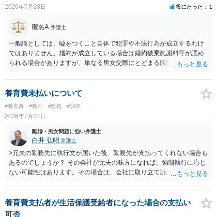
2026年7月28日
役にたった
1
匿名A
弁護士
一般論としては、嘘をつくこと自体で犯罪や不法行為が成立するわけ
ではありません。婚約が成立している場合は婚約破棄慰謝料等が認め
られる場合がありますが、単なる男女交際にとどまる段階の場合、独
身偽装その他貞操権侵害事案は別として、信頼関係破壊行為について
慰謝料は生じないことが多いと思われます。 お怒りはごもっともです
が、仮に交際を進めたとしても後に相手を信頼できなくなる可能性が
養育費未払いについて
高かったということですので、むしろ結婚しなくてよかったと割り切
#養育費
#裁判
#親権
#調停
って、交際を終わらせるのがよいと思います。
2026年7月24日
離婚・男女問題に強い弁護士
白井 弘昭
弁護士
>元夫の勤務先に執行文が届いた後、勤務先が支払ってくれない場合も
あるのでしょうか？ その会社が元夫の味方になれば、強制執行に応じ
ない可能性はあります。その場合は、会社に取り立て訴訟を行うこと
で、会社から取り立てることができます。 その他、預金を探して差し
押さえ、元夫名義の車の差し押さえ競売などを検討します。 ＞何もで
きなかった場合は、公正証書の原本は戻ってくるのでしょうか？ 取れ
養育費支払者が生活保護受給者になった場合の支払い
ても取れなくても、執行裁判所に原本の還付請求を行えば還付されま
可否