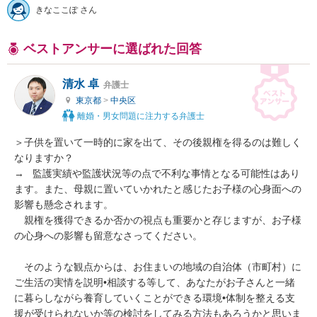
きなここぽ さん
ベストアンサーに選ばれた回答
清水 卓
弁護士
東京都
>
中央区
離婚・男女問題に注力する弁護士
＞子供を置いて一時的に家を出て、その後親権を得るのは難しく
なりますか？

→   監護実績や監護状況等の点で不利な事情となる可能性はあり
ます。また、母親に置いていかれたと感じたお子様の心身面への
影響も懸念されます。

　親権を獲得できるか否かの視点も重要かと存じますが、お子様
の心身への影響も留意なさってください。

　そのような観点からは、お住まいの地域の自治体（市町村）に
ご生活の実情を説明•相談する等して、あなたがお子さんと一緒
に暮らしながら養育していくことができる環境•体制を整える支
援が受けられないか等の検討をしてみる方法もあろうかと思いま