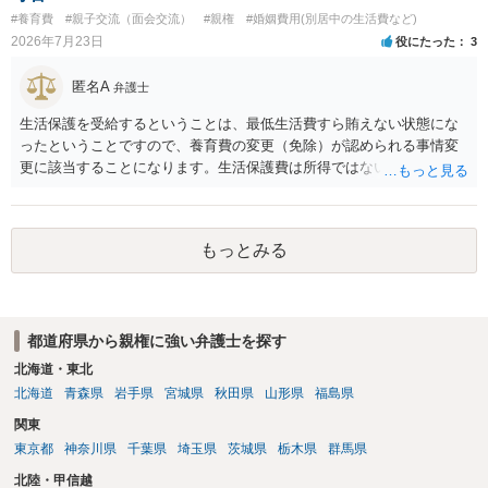
す。 ＞他の弁護士さんに再度依頼できるのでしょうか？ できます。た
#養育費
#親子交流（面会交流）
#親権
#婚姻費用(別居中の生活費など)
だ、取れなかった場合に取り立て訴訟等を起こしてもらえば、他の弁
2026年7月23日
役にたった
3
護士に頼む必要は無いでしょう。 以上、ご参考まで。
匿名A
弁護士
生活保護を受給するということは、最低生活費すら賄えない状態にな
ったということですので、養育費の変更（免除）が認められる事情変
更に該当することになります。生活保護費は所得ではないので、「保
護費から養育費を支払え」という結論にはなりません。ただ、実際に
支払った場合に返還請求権が認められたり役所から何らかのペナルテ
ィが課されたりするわけではなく、「残りのお金で自己責任で生活せ
もっとみる
よ」ということになるので、生活保護を受給することになった時はす
みやかに合意のための話し合いあるいは調停申立てをすべきでしょ
う。
都道府県から親権に強い弁護士を探す
北海道・東北
北海道
青森県
岩手県
宮城県
秋田県
山形県
福島県
関東
東京都
神奈川県
千葉県
埼玉県
茨城県
栃木県
群馬県
北陸・甲信越