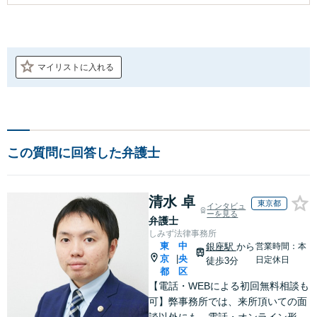
マイリストに入れる
この質問に回答した弁護士
清水 卓
東京都
インタビュ
ーを見る
弁護士
しみず法律事務所
東
中
銀座駅
から
営業時間：本
京
央
|
日定休日
徒歩3分
都
区
【電話・WEBによる初回無料相談も
可】弊事務所では、来所頂いての面
談以外にも、電話・オンライン形式