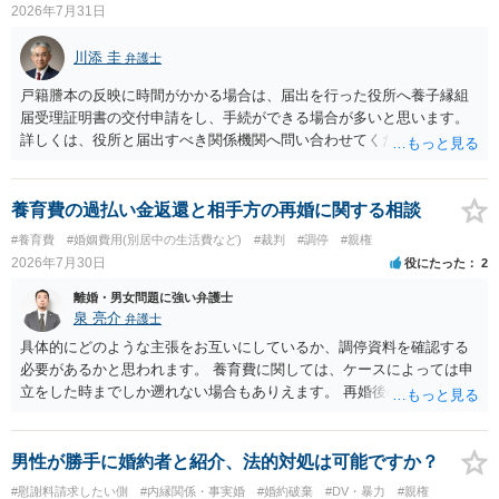
2026年7月31日
川添 圭
弁護士
戸籍謄本の反映に時間がかかる場合は、届出を行った役所へ養子縁組
届受理証明書の交付申請をし、手続ができる場合が多いと思います。
詳しくは、役所と届出すべき関係機関へ問い合わせてください。
養育費の過払い金返還と相手方の再婚に関する相談
#養育費
#婚姻費用(別居中の生活費など)
#裁判
#調停
#親権
2026年7月30日
役にたった
2
離婚・男女問題に強い弁護士
泉 亮介
弁護士
具体的にどのような主張をお互いにしているか、調停資料を確認する
必要があるかと思われます。 養育費に関しては、ケースによっては申
立をした時までしか遡れない場合もありえます。 再婚後の相手方の行
動がどのようなものであったのかも重要であるため、相手が再婚後の
養育費に関するやりとり等があればそちらについても確認する必要が
あるでしょう。 公開相談の場での回答よりも個別に弁護士にご相談さ
男性が勝手に婚約者と紹介、法的対処は可能ですか？
れることをお勧めいたします。
#慰謝料請求したい側
#内縁関係・事実婚
#婚約破棄
#DV・暴力
#親権