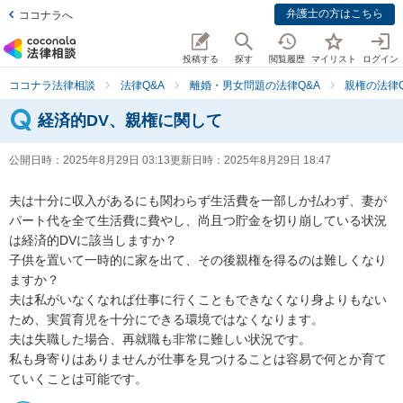
弁護士の方はこちら
ココナラへ
投稿する
探す
閲覧履歴
マイリスト
ログイン
ココナラ法律相談
法律Q&A
離婚・男女問題の法律Q&A
親権の法律Q
経済的DV、親権に関して
公開日時：
2025年8月29日 03:13
更新日時：
2025年8月29日 18:47
夫は十分に収入があるにも関わらず生活費を一部しか払わず、妻が
パート代を全て生活費に費やし、尚且つ貯金を切り崩している状況
は経済的DVに該当しますか？

子供を置いて一時的に家を出て、その後親権を得るのは難しくなり
ますか？

夫は私がいなくなれば仕事に行くこともできなくなり身よりもない
ため、実質育児を十分にできる環境ではなくなります。

夫は失職した場合、再就職も非常に難しい状況です。

私も身寄りはありませんが仕事を見つけることは容易で何とか育て
ていくことは可能です。