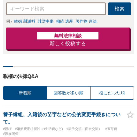
【子連れ相談可】
検索
例）
離婚 慰謝料
誹謗中傷
相続 遺産
著作物 違法
無料法律相談
新しく投稿する
親権の法律Q&A
新着順
回答数が多い順
役にたった順
養子縁組、入籍後の苗字などの公的変更手続きについ
て。
#親権
#婚姻費用(別居中の生活費など)
#親子交流（面会交流）
#養育費
#親族関係