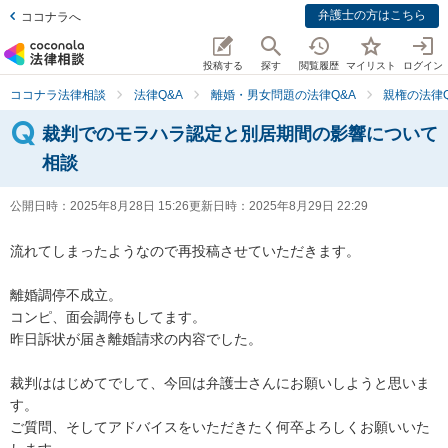
弁護士の方はこちら
ココナラへ
投稿する
探す
閲覧履歴
マイリスト
ログイン
ココナラ法律相談
法律Q&A
離婚・男女問題の法律Q&A
親権の法律Q
裁判でのモラハラ認定と別居期間の影響について
相談
公開日時：
2025年8月28日 15:26
更新日時：
2025年8月29日 22:29
流れてしまったようなので再投稿させていただきます。

離婚調停不成立。

コンピ、面会調停もしてます。

昨日訴状が届き離婚請求の内容でした。

裁判ははじめてでして、今回は弁護士さんにお願いしようと思いま
す。

ご質問、そしてアドバイスをいただきたく何卒よろしくお願いいた