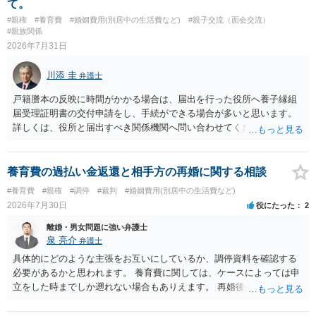
て。
#親権
#養育費
#婚姻費用(別居中の生活費など)
#親子交流（面会交流）
#親族関係
2026年7月31日
川添 圭
弁護士
戸籍謄本の反映に時間がかかる場合は、届出を行った役所へ養子縁組
届受理証明書の交付申請をし、手続ができる場合が多いと思います。
詳しくは、役所と届出すべき関係機関へ問い合わせてください。
養育費の過払い金返還と相手方の再婚に関する相談
#養育費
#親権
#調停
#裁判
#婚姻費用(別居中の生活費など)
2026年7月30日
役にたった
2
離婚・男女問題に強い弁護士
泉 亮介
弁護士
具体的にどのような主張をお互いにしているか、調停資料を確認する
必要があるかと思われます。 養育費に関しては、ケースによっては申
立をした時までしか遡れない場合もありえます。 再婚後の相手方の行
動がどのようなものであったのかも重要であるため、相手が再婚後の
養育費に関するやりとり等があればそちらについても確認する必要が