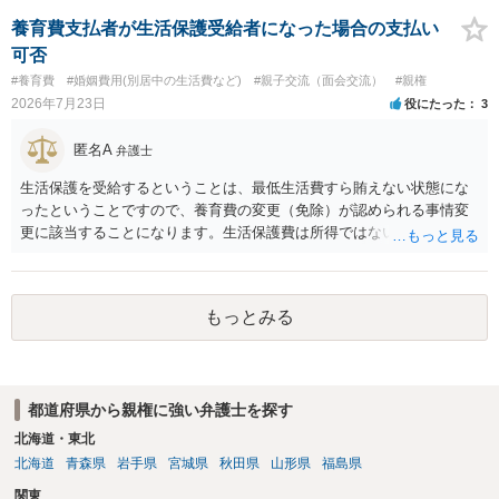
押さえ、元夫名義の車の差し押さえ競売などを検討します。 ＞何もで
きなかった場合は、公正証書の原本は戻ってくるのでしょうか？ 取れ
養育費支払者が生活保護受給者になった場合の支払い
ても取れなくても、執行裁判所に原本の還付請求を行えば還付されま
可否
す。 ＞他の弁護士さんに再度依頼できるのでしょうか？ できます。た
#養育費
#婚姻費用(別居中の生活費など)
#親子交流（面会交流）
#親権
だ、取れなかった場合に取り立て訴訟等を起こしてもらえば、他の弁
2026年7月23日
役にたった
3
護士に頼む必要は無いでしょう。 以上、ご参考まで。
匿名A
弁護士
生活保護を受給するということは、最低生活費すら賄えない状態にな
ったということですので、養育費の変更（免除）が認められる事情変
更に該当することになります。生活保護費は所得ではないので、「保
護費から養育費を支払え」という結論にはなりません。ただ、実際に
支払った場合に返還請求権が認められたり役所から何らかのペナルテ
ィが課されたりするわけではなく、「残りのお金で自己責任で生活せ
もっとみる
よ」ということになるので、生活保護を受給することになった時はす
みやかに合意のための話し合いあるいは調停申立てをすべきでしょ
う。
都道府県から親権に強い弁護士を探す
北海道・東北
北海道
青森県
岩手県
宮城県
秋田県
山形県
福島県
関東