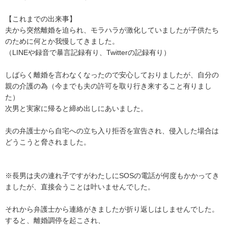
【これまでの出来事】

夫から突然離婚を迫られ、モラハラが激化していましたが子供たち
のために何とか我慢してきました。

（LINEや録音で暴言記録有り、Twitterの記録有り）

しばらく離婚を言わなくなったので安心しておりましたが、自分の
親の介護の為（今までも夫の許可を取り行き来すること有りまし
た）

次男と実家に帰ると締め出しにあいました。

夫の弁護士から自宅への立ち入り拒否を宣告され、侵入した場合は
どうこうと脅されました。

※長男は夫の連れ子ですがわたしにSOSの電話が何度もかかってき
ましたが、直接会うことは叶いませんでした。

それから弁護士から連絡がきましたが折り返しはしませんでした。

すると、離婚調停を起こされ、
