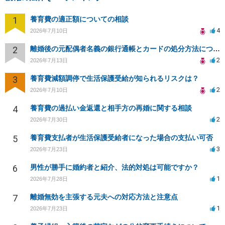
1
養育費の適正額についての相談
4
2026年7月10日
2
離婚後の元配偶者名義の銀行通帳とカードの処分方法について
2
2026年7月13日
3
養育費減額調停で生活保護受給が知られるリスクは？
2
2026年7月10日
4
養育費の過払い金返還と相手方の再婚に関する相談
2
2026年7月30日
5
養育費支払者が生活保護受給者になった場合の支払い可否
3
2026年7月23日
6
男性が勝手に婚約者と紹介、法的対処は可能ですか？
1
2026年7月28日
7
離婚無効を主張する元夫への対応方法と注意点
1
2026年7月23日