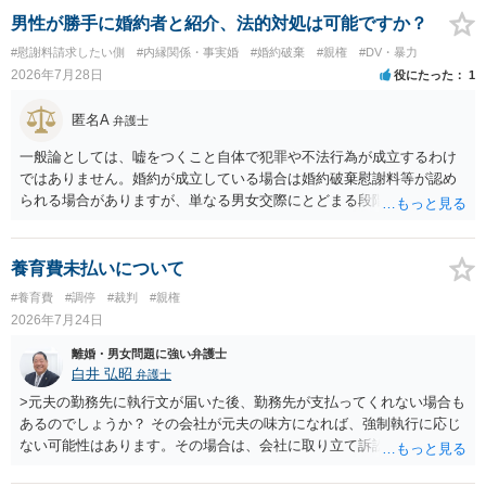
あるでしょう。 公開相談の場での回答よりも個別に弁護士にご相談さ
男性が勝手に婚約者と紹介、法的対処は可能ですか？
れることをお勧めいたします。
#慰謝料請求したい側
#内縁関係・事実婚
#婚約破棄
#親権
#DV・暴力
2026年7月28日
役にたった
1
匿名A
弁護士
一般論としては、嘘をつくこと自体で犯罪や不法行為が成立するわけ
ではありません。婚約が成立している場合は婚約破棄慰謝料等が認め
られる場合がありますが、単なる男女交際にとどまる段階の場合、独
身偽装その他貞操権侵害事案は別として、信頼関係破壊行為について
慰謝料は生じないことが多いと思われます。 お怒りはごもっともです
が、仮に交際を進めたとしても後に相手を信頼できなくなる可能性が
養育費未払いについて
高かったということですので、むしろ結婚しなくてよかったと割り切
#養育費
#調停
#裁判
#親権
って、交際を終わらせるのがよいと思います。
2026年7月24日
離婚・男女問題に強い弁護士
白井 弘昭
弁護士
>元夫の勤務先に執行文が届いた後、勤務先が支払ってくれない場合も
あるのでしょうか？ その会社が元夫の味方になれば、強制執行に応じ
ない可能性はあります。その場合は、会社に取り立て訴訟を行うこと
で、会社から取り立てることができます。 その他、預金を探して差し