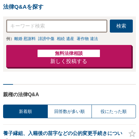
法律Q&Aを探す
検索
例）
離婚 慰謝料
誹謗中傷
相続 遺産
著作物 違法
無料法律相談
新しく投稿する
親権の法律Q&A
新着順
回答数が多い順
役にたった順
養子縁組、入籍後の苗字などの公的変更手続きについ