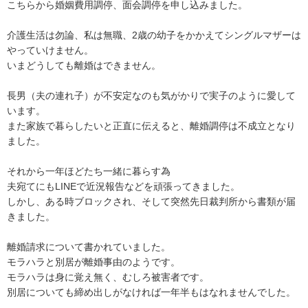
こちらから婚姻費用調停、面会調停を申し込みました。

介護生活は勿論、私は無職、2歳の幼子をかかえてシングルマザーは
やっていけません。

いまどうしても離婚はできません。

長男（夫の連れ子）が不安定なのも気がかりで実子のように愛して
います。

また家族で暮らしたいと正直に伝えると、離婚調停は不成立となり
ました。

それから一年ほどたち一緒に暮らす為

夫宛てにもLINEで近況報告などを頑張ってきました。

しかし、ある時ブロックされ、そして突然先日裁判所から書類が届
きました。

離婚請求について書かれていました。

モラハラと別居が離婚事由のようです。

モラハラは身に覚え無く、むしろ被害者です。

別居についても締め出しがなければ一年半もはなれませんでした。
