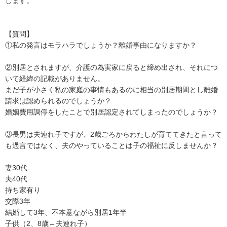
します。

【質問】

①私の発言はモラハラでしょうか？離婚事由になりますか？

②別居とされますが、介護の為実家に戻ると締め出され、それにつ
いて経緯の記載がありません。

まだ子が小さく私の家庭の事情もあるのに相当の別居期間とし離婚
請求は認められるのでしょうか？

婚姻費用調停をしたことで別居認定されてしまったのでしょうか？

③長男は夫連れ子ですが、2歳ごろからわたしが育ててきたと言って
も過言ではなく、夫のやっていることは子の福祉に反しませんか？

妻30代

夫40代

持ち家有り

交際3年

結婚して3年、不本意ながら別居1年半

子供（2、8歳←夫連れ子）
