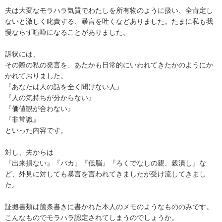
夫は大変なモラハラ気質でわたしを所有物のように扱い、全肯定し
ないと激しく叱責する、暴言を吐くなどありました。たまに私も我
慢ならず喧嘩になることがありました。

訴状には、

その際の私の発言を、あたかも日常的にいわれてきたかのようにか
かれておりました。

『あなたは人の話を全く聞けない人』

『人の気持ちが分からない』

『価値観が合わない』

『非常識』

といった内容です。

対し、夫からは

『出来損ない』『バカ』『低脳』『ろくでなしの親、穀潰し』な
ど、外見に対しても暴言を言われてきましたが受け流してきまし
た。

証拠書類は箇条書きに書かれた本人のメモのようなもののみです。

こんなものでモラハラ認定されてしまうのでしょうか。
