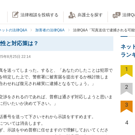
法律相談を投稿する
弁護士を探す
法律Q
ネットの法律Q&A
加害者の法律Q&A
法律Q&A「写真送信で逮捕される可
能性と対応策は？
ネッ
ラン
25年8月25日 22:14
1
真を送ってしまった。すると、「あなたのしたことは犯罪で
を特定した上で、警察署に被害届を提出するか検討致しま
合わせれば復元され確実に逮捕となるでしょう。」

2
交渉をされるのであれば、普察は通さず対応しようと思いま
に行いたいか決めて下さい。」

3
話番号を送って下さいそれから示談をすすめます。

4
については消去します。

ず、示談をやめ普察に任せますので理解しておいてくださ