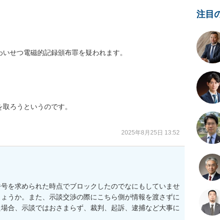
注目


いせつ電磁的記録頒布罪を疑われます。

取ろうというのです。

2025年8月25日 13:52
番号を求められた時点でブロックしたのでなにもしていませ
しょうか。また、示談交渉の際にこちら側が情報を渡さずに
た場合、示談ではおさまらず、裁判、起訴、逮捕など大事に