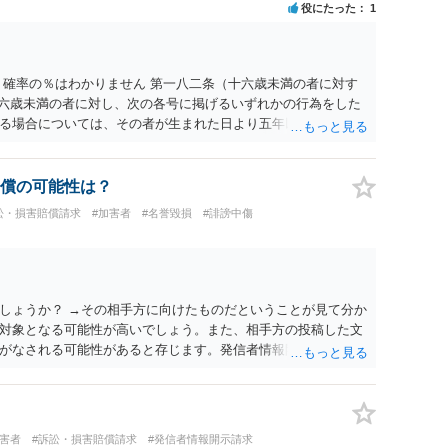
役にたった
1
 確率の％はわかりません 第一八二条（十六歳未満の者に対す
十六歳未満の者に対し、次の各号に掲げるいずれかの行為をした
る場合については、その者が生まれた日より五年以上前の日に
刑又は五十万円以下の罰金に処する。 一 威迫し、偽計を用い
拒まれたにもかかわらず、反復して面会を要求すること。 三
み若しくは約束をして面会を要求すること。 2前項の罪を犯
償の可能性は？
満の者と面会をした者は、二年以下の拘禁刑又は百万円以下の
訟・損害賠償請求
#加害者
#名誉毀損
#誹謗中傷
しょうか？ →その相手方に向けたものだということが見て分か
対象となる可能性が高いでしょう。また、相手方の投稿した文
がなされる可能性があると存じます。発信者情報開示請求が進
に、意見照会がなされます。アカウント情報開示の場合は、ア
ます。 また、された場合賠償金はいくらでしょうか。 →ケー
単位まで様々でしょう。裁判外であれば交渉して相手方の請求
しょう。
加害者
#訴訟・損害賠償請求
#発信者情報開示請求