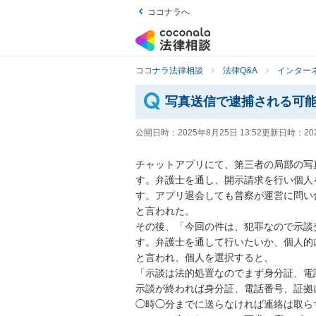
ココナラへ
ココナラ法律相談
法律Q&A
インター
写真送信で逮捕される可
公開日時：
2025年8月25日 13:52
更新日時：
20
チャットアプリにて、第三者の局部の写
す。弁護士を通し、開示請求を行い個人
す。アプリ退会しても普察が運営に問い
と言われた。

その後、「今回の件は、犯罪なので示談
す。弁護士を通して行いたいか、個人的
と言われ、個人を選択すると、

「示談は法的処置なのでまず身分証、電
示談が終われば身分証、電話番号、証拠
◯時◯分までに送らなければ連絡は取ら