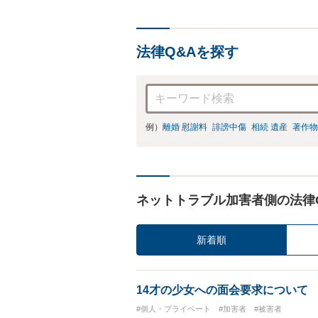
法律Q&Aを探す
例）
離婚 慰謝料
誹謗中傷
相続 遺産
著作物
ネットトラブル加害者側の法律
新着順
14才の少女への面会要求について
#個人・プライベート
#加害者
#被害者