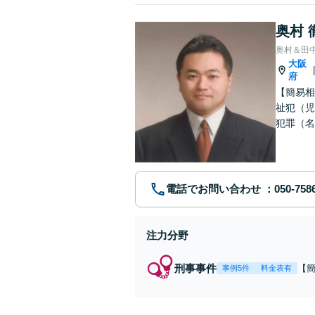
奥村 
奥村＆田
大阪
府
【簡易相
祉犯（児
犯罪（名
護士です
電話でお問い合わせ
注力分野
刑事事件
【
事例5件
料金表有
福
例
リ