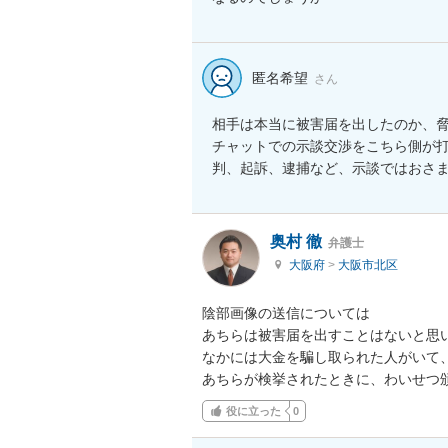
匿名希望
さん
相手は本当に被害届を出したのか、脅
チャットでの示談交渉をこちら側が
判、起訴、逮捕など、示談ではおさ
奥村 徹
弁護士
大阪府
>
大阪市北区
陰部画像の送信については

あちらは被害届を出すことはないと思い
なかには大金を騙し取られた人がいて、
あちらが検挙されたときに、わいせつ
役に立った
0