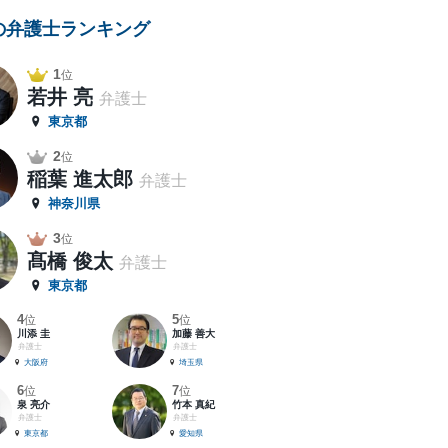
の弁護士ランキング
1
位
若井 亮
弁護士
東京都
2
位
稲葉 進太郎
弁護士
神奈川県
3
位
髙橋 俊太
弁護士
東京都
4
5
位
位
川添 圭
加藤 善大
弁護士
弁護士
大阪府
埼玉県
6
7
位
位
泉 亮介
竹本 真紀
弁護士
弁護士
東京都
愛知県