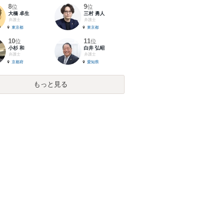
8
9
位
位
大橋 卓生
三村 勇人
弁護士
弁護士
東京都
東京都
10
11
位
位
小杉 和
白井 弘昭
弁護士
弁護士
京都府
愛知県
もっと見る