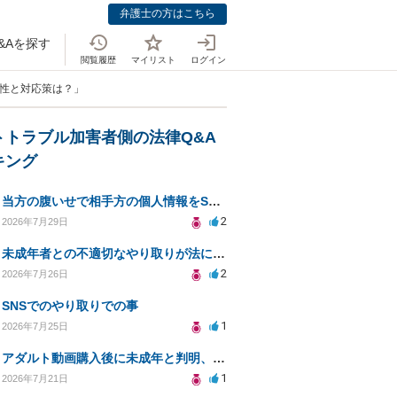
弁護士の方はこちら
&Aを探す
閲覧履歴
マイリスト
ログイン
能性と対応策は？」
トトラブル加害者側の法律Q&A
キング
当方の腹いせで相手方の個人情報をSNSで晒してしまい名誉毀損させてしまったかもしれない
2
2026年7月29日
未成年者との不適切なやり取りが法に触れる可能性と対処法
2
2026年7月26日
SNSでのやり取りでの事
1
2026年7月25日
アダルト動画購入後に未成年と判明、法的リスクはある？
1
2026年7月21日