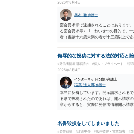
2026年8月4日
奥村 徹
弁護士
面会要求罪で逮捕されることはあります。
る面会要求等） 1 わいせつの目的で、
者（当該十六歳未満の者が十三歳以上であ
生まれた者に限る。）は、一年以下の拘禁
又は誘惑して面会を要求すること。 二 
金銭その他の利益を供与し、又はその申込
侮辱的な投稿に対する法的対応と賠
し、よってわいせつの目的で当該十六歳未
#発信者情報開示請求
#個人・プライベート
#訴
罰金に処する。
2026年8月4日
インターネットに強い弁護士
稲葉 進太郎
弁護士
本当に反省しています。開示請求されるで
る形で投稿されたのであれば、開示請求の
章からすると、実際に発信者情報開示請求
むと、投稿に使った回線の契約者のところ
カウントの登録メールに意見照会がなされ
スバイケースであり、数万円から１００万
名誉毀損をしてしまいました
額から減額することを試みることとなるで
#名誉毀損
#誹謗中傷
#風評被害・営業妨害
#