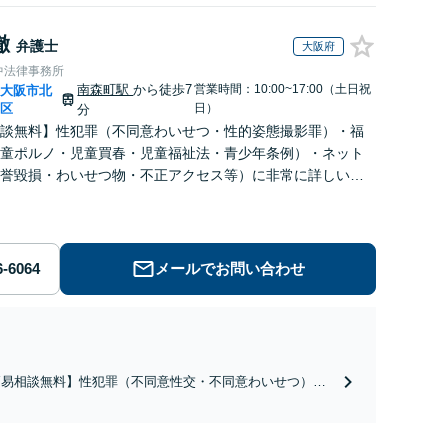
徹
弁護士
大阪府
中法律事務所
南森町駅
から徒歩7
営業時間：10:00~17:00（土日祝
大阪市北
|
区
日）
分
談無料】性犯罪（不同意わいせつ・性的姿態撮影罪）・福
童ポルノ・児童買春・児童福祉法・青少年条例）・ネット
誉毀損・わいせつ物・不正アクセス等）に非常に詳しい弁
メールでお問い合わせ
簡易相談無料】性犯罪（不同意性交・不同意わいせつ）・
祉犯（児童ポルノ・児童買春・児童福祉法・青少年条
）・ネット犯罪（名誉毀損・わいせつ物・不正アクセス・
ベンジポルノ罪等）に非常に詳しい弁護士です