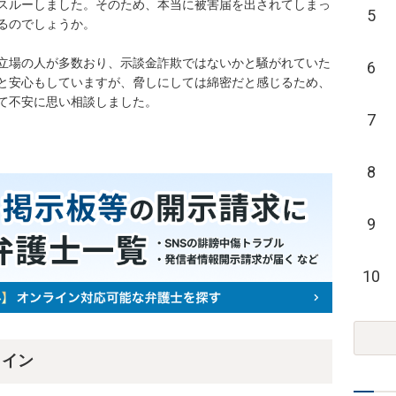
スルーしました。そのため、本当に被害届を出されてしまっ
5
るのでしょうか。

立場の人が多数おり、示談金詐欺ではないかと騒がれていた
6
と安心もしていますが、脅しにしては綿密だと感じるため、
て不安に思い相談しました。
7
8
9
10
ライン