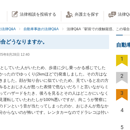
法律相談を投稿する
弁護士を探す
法律Q
法律Q&A
自動車事故の法律Q&A
法律Q&A「駅前での接触疑惑、この場
場合どうなりますか。
自動
25年8月28日 12:40
1
ろうとしていた人がいたため、歩道に少し乗っかる感じでした
ったのでゆっくり(2kmほどで)発進しました。その方はな
2
きました。顔が知り合いに似ていたため、見ていると左の方
みるとおじさんが怒った表情で危ないだろ！と言いながらミ
3
ってハザードをたき、後ろを見るとその人はどこかにいなく
見運転していたわたしが100%悪いですが、向こうが警察に
のドンという音が当たってしまったのか、おじさんが危なか
4
分からないのが怖いです。レンタカーなのでドラレコは付い
5