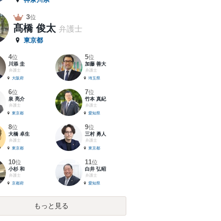
3
位
髙橋 俊太
弁護士
東京都
4
5
位
位
川添 圭
加藤 善大
弁護士
弁護士
大阪府
埼玉県
6
7
位
位
泉 亮介
竹本 真紀
弁護士
弁護士
東京都
愛知県
8
9
位
位
大橋 卓生
三村 勇人
弁護士
弁護士
東京都
東京都
10
11
位
位
小杉 和
白井 弘昭
弁護士
弁護士
京都府
愛知県
もっと見る