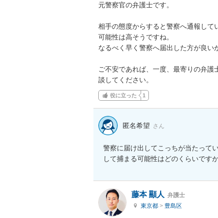
元警察官の弁護士です。

相手の態度からすると警察へ通報して
可能性は高そうですね。

なるべく早く警察へ届出した方が良いか
ご不安であれば、一度、最寄りの弁護
談してください。
役に立った
1
匿名希望
さん
警察に届け出してこっちが当たって
して捕まる可能性はどのくらいです
藤本 顯人
弁護士
東京都
>
豊島区