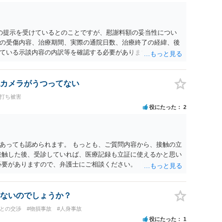
0円の提示を受けているとのことですが、慰謝料額の妥当性につい
の受傷内容、治療期間、実際の通院日数、治療終了の経緯、後
ている示談内容の内訳等を確認する必要があります。保険会社
士が介入することにより増額を検討できる場合がありますの
護士に個別に相談することをお勧めいたします。 ・相手方保険
・叔母様の診断名、けがの内容 ・治療開始日及び治療終了日 ・
カメラがうつってない
っているか ・叔母様ご本人やご家族等が加入している保険に、
ち打ち被害
付帯しているか なお、被害者は叔母様ご本人となりますので、
役にたった
2
の依頼意思等を確認する必要があります。日本語での十分な意
たりのご事情も踏まえて、依頼意思の確認方法等を検討する必
あっても認められます。 もっとも、ご質問内容から、接触の立
接触した後、受診していれば、医療記録も立証に使えるかと思い
必要がありますので、弁護士にご相談ください。
ないのでしょうか？
社との交渉
#物損事故
#人身事故
役にたった
1