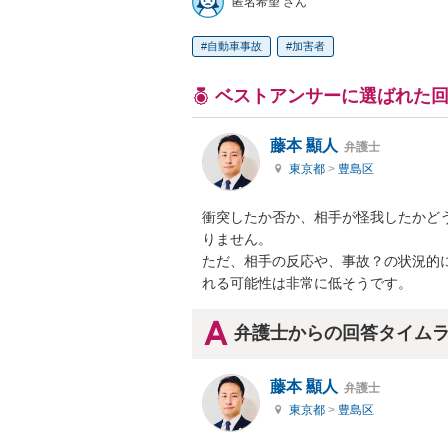
匿名希望 さん
自動車事故
加害者
ベストアンサーに選ばれた
藤本 顯人
弁護士
東京都
>
豊島区
衝突したか否か、相手が怪我したかど
りません。

ただ、相手の反応や、事故？の状況的
れる可能性は非常に低そうです。
弁護士からの回答タイム
藤本 顯人
弁護士
東京都
>
豊島区