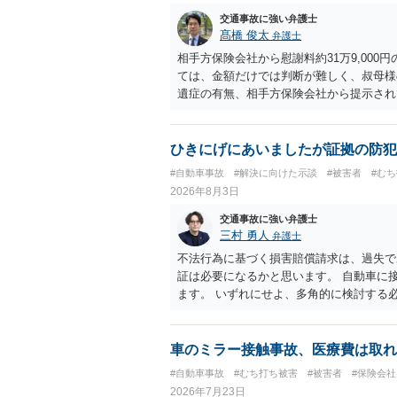
交通事故に強い弁護士
髙橋 俊太
弁護士
相手方保険会社から慰謝料約31万9,00
ては、金額だけでは判断が難しく、叔母様
遺症の有無、相手方保険会社から提示され
から提示される慰謝料額については、弁護
で、以下の資料・情報を準備した上で、弁
会社から届いている示談金額の提示書類 
ひきにげにあいましたが証拠の防犯
入院の有無、通院回数 ・現在も症状が残
#自動車事故
#解決に向けた示談
#被害者
#む
今回の事故で利用できる弁護士費用特約が
2026年8月3日
弁護士が受任する場合には、叔母様ご本人
思疎通が難しいとのことですので、そのあ
交通事故に強い弁護士
要があると思われます。
三村 勇人
弁護士
不法行為に基づく損害賠償請求は、過失で
証は必要になるかと思います。 自動車に
ます。 いずれにせよ、多角的に検討する
車のミラー接触事故、医療費は取れ
#自動車事故
#むち打ち被害
#被害者
#保険会
2026年7月23日