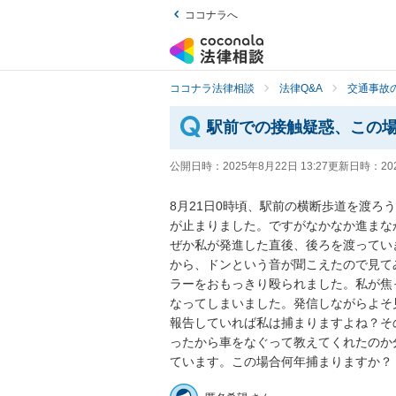
ココナラへ
ココナラ法律相談
法律Q&A
交通事故の
駅前での接触疑惑、この
公開日時：
2025年8月22日 13:27
更新日時：
20
8月21日0時頃、駅前の横断歩道を渡
が止まりました。ですがなかなか進まなか
ぜか私が発進した直後、後ろを渡ってい
から、ドンという音が聞こえたので見て
ラーをおもっきり殴られました。私が焦
なってしまいました。発信しながらよそ
報告していれば私は捕まりますよね？そ
ったから車をなぐって教えてくれたのか
ています。この場合何年捕まりますか？