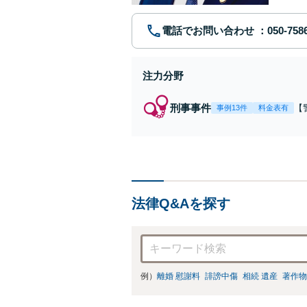
電話でお問い合わせ
注力分野
刑事事件
【
事例13件
料金表有
【
身
強
の
法律Q&Aを探す
例）
離婚 慰謝料
誹謗中傷
相続 遺産
著作物