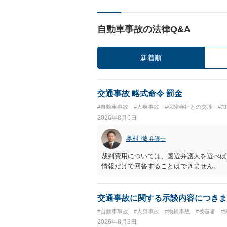
自動車事故の法律Q&A
新着順
交通事故 略式命令 罰金
#自動車事故
#人身事故
#保険会社との交渉
#
2026年8月6日
奥村 徹
弁護士
裁判費用については、国選弁護人を選べば
情報だけで回答することはできません。
交通事故に関する示談内容につきま
#自動車事故
#人身事故
#物損事故
#被害者
#
2026年8月3日