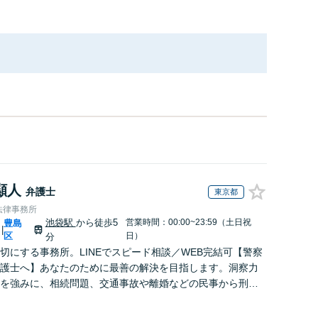
顯人
弁護士
東京都
法律事務所
池袋駅
から徒歩5
営業時間：00:00~23:59（土日祝
豊島
|
区
日）
分
切にする事務所。LINEでスピード相談／WEB完結可【警察
護士へ】あなたのために最善の解決を目指します。洞察力
を強みに、相続問題、交通事故や離婚などの民事から刑事
幅広く支援【完全個室】