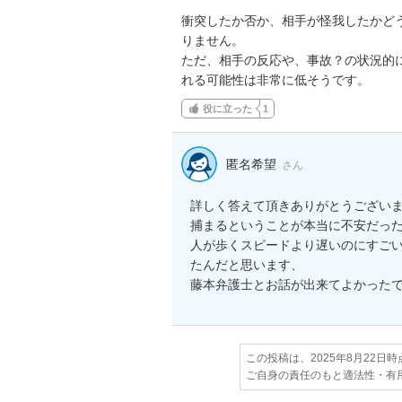
衝突したか否か、相手が怪我したかど
りません。

ただ、相手の反応や、事故？の状況的
れる可能性は非常に低そうです。
役に立った
1
匿名希望
さん
詳しく答えて頂きありがとうございます
捕まるということが本当に不安だったので
人が歩くスピードより遅いのにすご
たんだと思います、

藤本弁護士とお話が出来てよかったです。
この投稿は、2025年8月22日
ご自身の責任のもと適法性・有