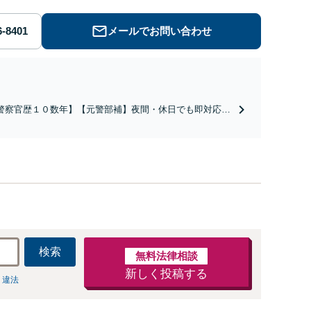
メールでお問い合わせ
警察官歴１０数年】【元警部補】夜間・休日でも即対応！
即日接見】呼び出し直後や逮捕直後の対応により不起訴・
柄釈放実績多数！捜査経験を活かした先回りのサポートが
み。高い交渉力で示談成立へ尽力。少年事件／告訴・告発
経験多数有り
検索
無料法律相談
新しく投稿する
 違法