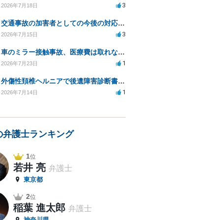
3
2026年7月18日
交通事故の加害者としての今後の対応と弁護士相談のタイミングは？
3
2026年7月15日
車のミラー接触事故、医療費は取れないのでしょうか？
1
2026年7月23日
外傷性頚椎ヘルニアで後遺障害診断書の申請での症状の伝え方等
1
2026年7月14日
の弁護士ランキング
1
位
若井 亮
弁護士
東京都
2
位
稲葉 進太郎
弁護士
神奈川県