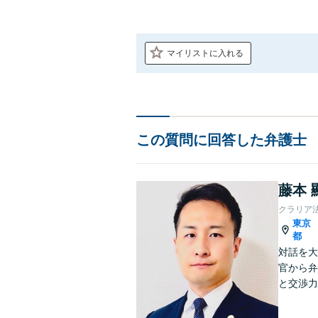
マイリストに入れる
この質問に回答した弁護士
藤本 
クラリア
東京
都
対話を大
官から弁
と交渉力
事件まで