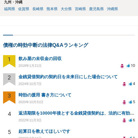
九州・沖縄
福岡県
佐賀県
長崎県
熊本県
大分県
宮崎県
鹿児島県
沖縄県
債権の時効中断の法律Q&Aランキング
1
飲み屋の未収金の回収
10
2018年1月21日
2
金銭貸借契約の契約日を未来日にした場合について
4
2024年10月7日
3
時効の援用 書き方について
5
2020年10月31日
4
返済期限を10000年後とする金銭貸借契約は、法的に有効となりますか？
6
2022年11月3日
5
起算日を教えてほしいです