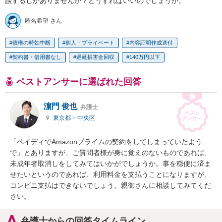
談するしかありませんか？どうすればいいのでしょうか。
匿名希望 さん
債権の時効中断
個人・プライベート
内容証明作成送付
契約書・借用書なし
遅延損害金回収
140万円以下
ベストアンサーに選ばれた回答
濵門 俊也
弁護士
東京都
>
中央区
「ペイディでAmazonプライムの契約をしてしまっていたよう
で」とありますが、ご質問者様が身に覚えのないものであれば、
未成年者取消しをしてみてはいかがでしょうか。事を穏便に済ま
せたいというのであれば、利用料金を支払うことになりますが、
コンビニ支払はできないでしょう。親御さんに相談してみてくだ
さい。
弁護士からの回答タイムライン