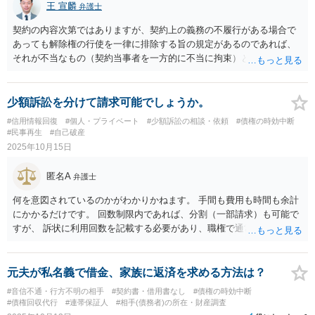
王 宣麟
弁護士
契約の内容次第ではありますが、契約上の義務の不履行がある場合で
あっても解除権の行使を一律に排除する旨の規定があるのであれば、
それが不当なもの（契約当事者を一方的に不当に拘束）として民法９
０条等を理由に無効主張できる可能性があります。 解除権行使の制限
が無効であれば、理屈上は債務不履行により契約解除、という対応も
あり得るかと存じます。
少額訴訟を分けて請求可能でしょうか。
#信用情報回復
#個人・プライベート
#少額訴訟の相談・依頼
#債権の時効中断
#民事再生
#自己破産
2025年10月15日
匿名A
弁護士
何を意図されているのかがわかりかねます。 手間も費用も時間も余計
にかかるだけです。 回数制限内であれば、分割（一部請求）も可能で
すが、 訴状に利用回数を記載する必要があり、職権で通常訴訟となる
可能性があります。 また、そもそも少額訴訟は一期日での手続きです
ので、立証に問題があれば敗訴となりますし、勝訴の場合でも、猶予
や分割払いとなる可能性があります。 相手方が異議を述べれば、通常
元夫が私名義で借金、家族に返済を求める方法は？
訴訟となります。
#音信不通・行方不明の相手
#契約書・借用書なし
#債権の時効中断
#債権回収代行
#連帯保証人
#相手(債務者)の所在・財産調査