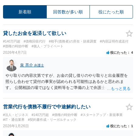
新着順
回答数が多い順
役にたった順
貸したお金を返済して欲しい
#140万円超
#債権回収代行
#相手(債務者)の所在・財産調査
#内容証明作成送付
#債権の時効中断
#個人・プライベート
2026年4月7日
役にたった
4
泉 亮介
弁護士
やり取りの内容次第ですが、お金の貸し借りのやり取りと出金履歴を
照らし合わせて貸付の事実が認められる可能性はあるかと思われま
す。 公開相談の場ではなく資料等をご準備の上で弁護士に個別相談さ
れると良いでしょう。
営業代行を債務不履行で中途解約したい
#法人・ビジネス
#140万円超
#債権の時効中断
#スタートアップ・新規事業
#IT・通信業界
#契約書作成・リーガルチェック
2026年1月26日
役にたった
1