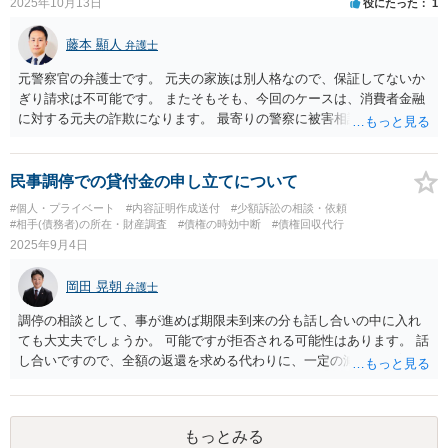
2025年10月13日
役にたった
1
藤本 顯人
弁護士
元警察官の弁護士です。 元夫の家族は別人格なので、保証してないか
ぎり請求は不可能です。 またそもそも、今回のケースは、消費者金融
に対する元夫の詐欺になります。 最寄りの警察に被害相談をして、対
応してもらった方がよいです。 警察であれば、元夫の戸籍や住民票、
携帯電話の登録情報、口座の登録データなどから現在地を割り出すこ
とが可能な場合があります。
民事調停での貸付金の申し立てについて
#個人・プライベート
#内容証明作成送付
#少額訴訟の相談・依頼
#相手(債務者)の所在・財産調査
#債権の時効中断
#債権回収代行
2025年9月4日
岡田 晃朝
弁護士
調停の相談として、事が進めば期限未到来の分も話し合いの中に入れ
ても大丈夫でしょうか。 可能ですが拒否される可能性はあります。 話
し合いですので、全額の返還を求める代わりに、一定の減額を提案し
てみるとか、相手が応じやすい方法を交渉、検討でしょう。
もっとみる