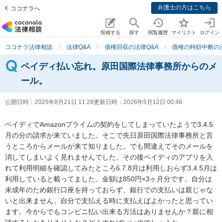
弁護士の方はこちら
ココナラへ
投稿する
探す
閲覧履歴
マイリスト
ログイン
ココナラ法律相談
法律Q&A
債権回収の法律Q&A
債権の時効中断の法
ペイディ払い忘れ。原田国際法律事務所からのメ
ール。
公開日時：
2025年8月21日 11:28
更新日時：
2026年5月12日 00:48
ペイディでAmazonプライムの契約をしてしまっていたようで3.4.5
月の分の請求が来ていました。そこで先日原田国際法律事務所と言
うところからメールが来て知りました。でも間違えてそのメールを
消してしまいよく見れませんでした。その後ペイディのアプリを入
れて利用明細を確認してみたところ6.7.8月は利用しおらず3.4.5月は
利用していると載ってました。金額は850円×3ヶ月分です。自分は
未成年のため銀行口座を持っておらず、銀行での支払いは親じゃな
いと出来ません。自分で支払える時に支払えばよかったと思ってい
ます。今からでもコンビニ払い出来る方法はありませんか？親に相