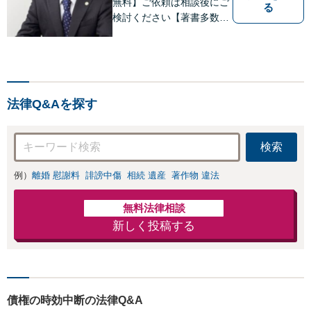
無料】ご依頼は相談後にご
る
検討ください【著書多数】
【離婚の解決実績300件以
上】心のケアもしながら全
力でサポートします【相続
問題】複雑な遺産分割・相
続放棄・遺留分なども、基
法律Q&Aを探す
本からわかりやすくご説明
します【人形町駅2分】
検索
例）
離婚 慰謝料
誹謗中傷
相続 遺産
著作物 違法
無料法律相談
新しく投稿する
債権の時効中断の法律Q&A