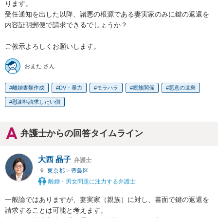
ります。

受任通知を出した以降、諸悪の根源である妻実家のみに鍵の返還を
内容証明郵便で請求できるでしょうか？

ご教示よろしくお願いします。
おまた さん
離婚書類作成
DV・暴力
モラハラ
親族関係
悪意の遺棄
慰謝料請求したい側
弁護士からの回答タイムライン
大西 晶子
弁護士
東京都
>
豊島区
離婚・男女問題に注力する弁護士
一般論ではありますが、妻実家（親族）に対し、書面で鍵の返還を
請求することは可能と考えます。
