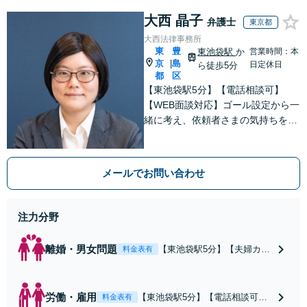
大西 晶子
弁護士
東京都
大西法律事務所
東
豊
東池袋駅
か
営業時間：本
京
島
|
日定休日
ら徒歩5分
都
区
【東池袋駅5分】【電話相談可】
【WEB面談対応】ゴール設定から一
緒に考え、依頼者さまの気持ちを大
切にした解決をご提案「お一人で悩
まずに些細なことでもご相談くださ
い」【休日・夜間相談可】
メールでお問い合わせ
注力分野
離婚・男女問題
【東池袋駅5分】【夫婦カウ
料金表有
ンセラー資格保有】【電話
相談可】【WEB面談対応】
ゴール設定から一緒に考
労働・雇用
【東池袋駅5分】【電話相談可】
料金表有
え、依頼者さまの気持ちを