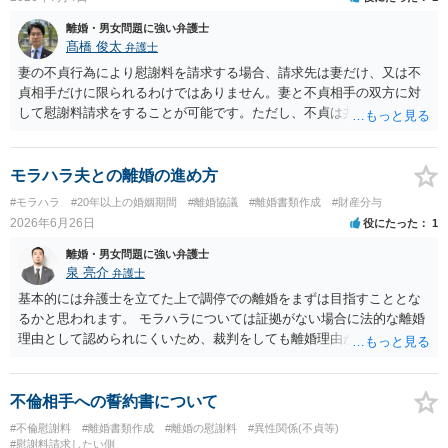
離婚・男女問題に強い弁護士
髙橋 俊太
弁護士
妻の不貞行為により慰謝料を請求する場合、請求先は妻だけ、又は不
貞相手だけに限られるわけではありません。妻と不貞相手の双方に対
して慰謝料請求をすることが可能です。ただし、不貞は共同不法行為
と考えられるため、同じ損害について二重取りはできません。「双方
から請求できない」というより、「双方に請求はできるが、同じ損害
について二重に回収することはできない」という理解が正確です。
モラハラ夫との離婚の進め方
#モラハラ
#20年以上の婚姻期間
#離婚協議
#離婚書類作成
#財産分与
2026年6月26日
役にたった
1
離婚・男女問題に強い弁護士
泉 亮介
弁護士
基本的には弁護士を立てた上で調停での離婚をまずは目指すこととな
るかと思われます。 モラハラについては証拠がない場合に法的な離婚
理由として認められにくいため、裁判をしても離婚理由が認められな
い可能性も十分あり得ます。 調停での話し合いがうまくいかない場合
は別居期間を重ねた上で離婚裁判を行うこととなります。 いずれにし
ても別居を開始した上で弁護士を立てて協議を重ねていくこととなる
不倫相手への誓約書について
でしょう。
#不倫慰謝料
#離婚書類作成
#離婚の慰謝料
#異性関係(不貞等)
#慰謝料請求したい側