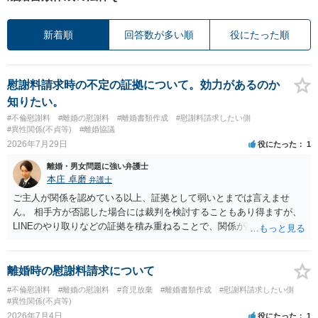
新着順
回答数が多い順
役にたった順
慰謝料請求時の不定の証拠について。効力があるのか
知りたい。
#不倫慰謝料
#離婚の慰謝料
#離婚書類作成
#慰謝料請求したい側
#異性関係(不貞等)
#離婚協議
2026年7月29日
役にたった
1
離婚・男女問題に強い弁護士
本庄 卓磨
弁護士
ご主人が関係を認めている以上、証拠として弱いとまでは言えませ
ん。 相手方が否認した場合には裁判を検討することもあり得ますが、
LINEのやり取りなどの証拠を積み重ねることで、関係が認定される余
地は十分にあります。 ただし、手元の証拠でどこまで認定できるかは
個別の事情によりますので、お早めに弁護士に相談されることをおす
すめします。
離婚時の慰謝料請求について
#不倫慰謝料
#離婚の慰謝料
#育児放棄
#離婚書類作成
#慰謝料請求したい側
#異性関係(不貞等)
2026年7月4日
役にたった
1