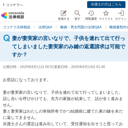
弁護士の方はこちら
ココナラへ
投稿する
探す
閲覧履歴
マイリスト
ログイン
ココナラ法律相談
法律Q&A
離婚・男女問題の法律Q&A
離婚書類作
妻が妻実家の言いなりで、子供を連れて出て行っ
てしまいました妻実家のみ鍵の返還請求は可能で
すか？
公開日時：
2025年8月11日 00:51
更新日時：
2025年8月14日 01:40
お世話になっております。

妻が妻実家の言いなりで、子供を連れて出て行ってしまいました。

話し合いを呼びかけても、先方の家族が結束して、話が全く進みま
せん。

妻と妻実家はわたしの単独所有でかつ結婚前に建てた家の鍵を未だ
に返してきません。

弁護士さんの選定は進み出していて、受任通知を出そうと思ってお