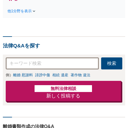
【WEB面談対応】「労働者側：
大切にした解決をご提案
不当解雇、残業代未払い、パワハ
「法的な手続きから依頼者
他1分野を表示
ラ・セクハラなど依頼者さまの立
さまの心のケアまで配慮い
場に立った解決策をご提案」「企
たします」【休日・夜間相
業側：問題社員対応、就業規則等
談可】
のリーガルチェックなど」【顧問
契約対応】【休日・夜間相談可】
法律Q&Aを探す
検索
例）
離婚 慰謝料
誹謗中傷
相続 遺産
著作物 違法
無料法律相談
新しく投稿する
離婚書類作成の法律Q&A