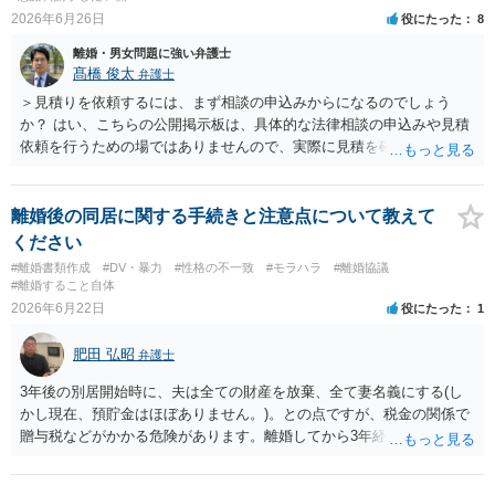
2026年6月26日
役にたった
8
離婚・男女問題に強い弁護士
髙橋 俊太
弁護士
＞見積りを依頼するには、まず相談の申込みからになるのでしょう
か？ はい、こちらの公開掲示板は、具体的な法律相談の申込みや見積
依頼を行うための場ではありませんので、実際に見積を確認されたい
場合には、個別に法律事務所又は弁護士宛てに、相談申込みや問い合
わせをしていただく必要があります。
離婚後の同居に関する手続きと注意点について教えて
ください
#離婚書類作成
#DV・暴力
#性格の不一致
#モラハラ
#離婚協議
#離婚すること自体
2026年6月22日
役にたった
1
肥田 弘昭
弁護士
3年後の別居開始時に、夫は全ての財産を放棄、全て妻名義にする(し
かし現在、預貯金はほぼありません。)。との点ですが、税金の関係で
贈与税などがかかる危険があります。離婚してから3年経過しているの
で財産分与として税務署が評価しない可能性があります。文言からし
て、離婚時に財産分与した方が法律的には良いかと思います。ご参考