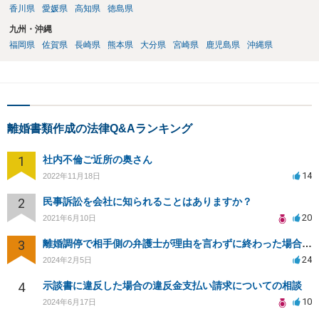
香川県
愛媛県
高知県
徳島県
九州・沖縄
福岡県
佐賀県
長崎県
熊本県
大分県
宮崎県
鹿児島県
沖縄県
離婚書類作成の法律Q&Aランキング
1
社内不倫ご近所の奥さん
14
2022年11月18日
2
民事訴訟を会社に知られることはありますか？
20
2021年6月10日
3
離婚調停で相手側の弁護士が理由を言わずに終わった場合の対応について
24
2024年2月5日
4
示談書に違反した場合の違反金支払い請求についての相談
10
2024年6月17日