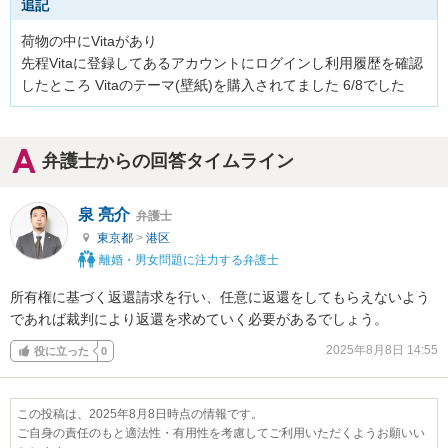
追記
荷物の中にVitaがあり

先程Vitaに登録してあるアカウントにログインし利用履歴を確認
したところ Vitaのテーマ(壁紙)を購入されてました 6/8でした
弁護士からの回答タイムライン
泉 亮介
弁護士
東京都
>
港区
離婚・男女問題に注力する弁護士
所有権に基づく返還請求を行い、任意に返還をしてもらえないよう
であれば裁判により返還を求めていく必要があるでしょう。
2025年8月8日 14:55
役に立った
0
この投稿は、2025年8月8日時点の情報です。
ご自身の責任のもと適法性・有用性を考慮してご利用いただくようお願いい