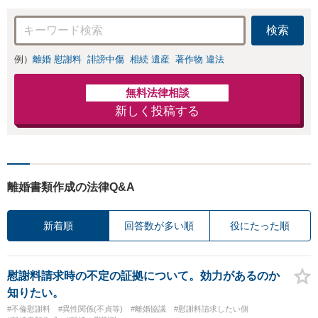
力」加害者側の対
【完全個室対応】
応可：開示請求の
検索
意見照会が来たと
きの対処法、被害
例）
離婚 慰謝料
誹謗中傷
相続 遺産
著作物 違法
者との示談交渉
無料法律相談
新しく投稿する
離婚書類作成の法律Q&A
新着順
回答数が多い順
役にたった順
慰謝料請求時の不定の証拠について。効力があるのか
知りたい。
#不倫慰謝料
#異性関係(不貞等)
#離婚協議
#慰謝料請求したい側