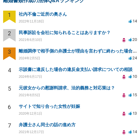
離婚書類作成の法律Q&Aランキング
1
社内不倫ご近所の奥さん
14
2022年11月18日
2
民事訴訟を会社に知られることはありますか？
20
2021年6月10日
3
離婚調停で相手側の弁護士が理由を言わずに終わった場合の対応について
24
2024年2月5日
4
示談書に違反した場合の違反金支払い請求についての相談
10
2024年6月17日
5
元彼女からの慰謝料請求、法的義務と対応策は？
15
2021年8月5日
6
サイトで知り合った女性が妊娠
13
2020年12月1日
7
弁護士さん同士の話の進め方
14
2021年12月17日