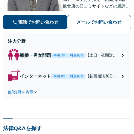
飲食店の口コミサイトなどの風評被
害対策など実績あり！【刑事】犯罪
の種類を問わず相談可。可能な限り
電話でお問い合わせ
メールでお問い合わせ
早期対応で駆けつけサポート【労
働】不当解雇・残業代請求はおまか
せください
注力分野
離婚・男女問題
【土日・夜間対応
事例1件
料金表有
可】【初回相談30
分無料】「相手方
から書面を提示さ
インターネット
【初回相談30分無
事例3件
料金表有
れたら、サインす
料】状況に応じて
る前にご相談を」
手段を使い分け、
経験豊富な弁護士
他3分野を表示
適切な方法で投稿
が全力で交渉にあ
の削除・発信者情
たります！相手方
報開示請求をおこ
と直接話す精神的
ないます「企業や
負担を軽減「弁護
お店の風評被害対
士の交渉で慰謝料
策／売り上げ低下
金額アップ／減額
法律Q&Aを探す
防止のために尽
交渉も対応可」