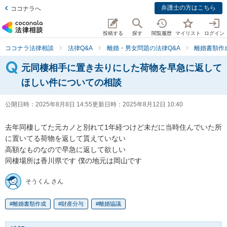
弁護士の方はこちら
ココナラへ
投稿する
探す
閲覧履歴
マイリスト
ログイン
ココナラ法律相談
法律Q&A
離婚・男女問題の法律Q&A
離婚書類作
元同棲相手に置き去りにした荷物を早急に返して
ほしい件についての相談
公開日時：
2025年8月8日 14:55
更新日時：
2025年8月12日 10:40
去年同棲してた元カノと別れて1年経つけど未だに当時住んでいた所
に置いてる荷物を返して貰えていない

高額なものなので早急に返して欲しい

同棲場所は香川県です 僕の地元は岡山です
そうくん さん
離婚書類作成
財産分与
離婚協議