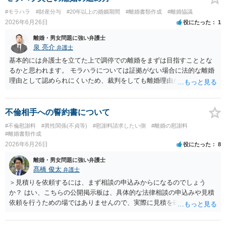
#モラハラ
#財産分与
#20年以上の婚姻期間
#離婚書類作成
#離婚協議
2026年6月26日
役にたった
1
離婚・男女問題に強い弁護士
泉 亮介
弁護士
基本的には弁護士を立てた上で調停での離婚をまずは目指すこととな
るかと思われます。 モラハラについては証拠がない場合に法的な離婚
理由として認められにくいため、裁判をしても離婚理由が認められな
い可能性も十分あり得ます。 調停での話し合いがうまくいかない場合
は別居期間を重ねた上で離婚裁判を行うこととなります。 いずれにし
ても別居を開始した上で弁護士を立てて協議を重ねていくこととなる
不倫相手への誓約書について
でしょう。
#不倫慰謝料
#異性関係(不貞等)
#慰謝料請求したい側
#離婚の慰謝料
#離婚書類作成
2026年6月26日
役にたった
8
離婚・男女問題に強い弁護士
髙橋 俊太
弁護士
＞見積りを依頼するには、まず相談の申込みからになるのでしょう
か？ はい、こちらの公開掲示板は、具体的な法律相談の申込みや見積
依頼を行うための場ではありませんので、実際に見積を確認されたい
場合には、個別に法律事務所又は弁護士宛てに、相談申込みや問い合
わせをしていただく必要があります。