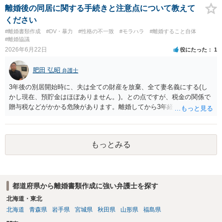
離婚後の同居に関する手続きと注意点について教えて
ください
#離婚書類作成
#DV・暴力
#性格の不一致
#モラハラ
#離婚すること自体
#離婚協議
2026年6月22日
役にたった
1
肥田 弘昭
弁護士
3年後の別居開始時に、夫は全ての財産を放棄、全て妻名義にする(し
かし現在、預貯金はほぼありません。)。との点ですが、税金の関係で
贈与税などがかかる危険があります。離婚してから3年経過しているの
で財産分与として税務署が評価しない可能性があります。文言からし
て、離婚時に財産分与した方が法律的には良いかと思います。ご参考
にしてください。
もっとみる
都道府県から離婚書類作成に強い弁護士を探す
北海道・東北
北海道
青森県
岩手県
宮城県
秋田県
山形県
福島県