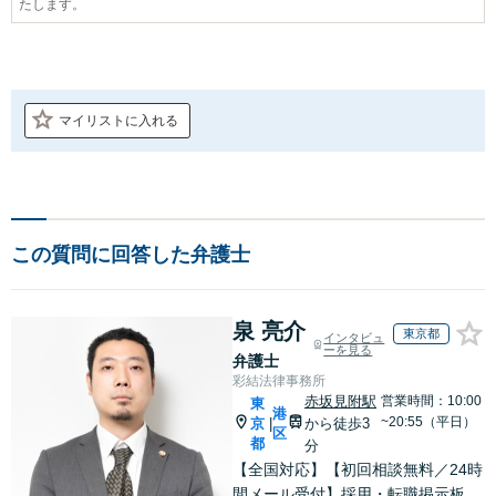
たします。
マイリストに入れる
この質問に回答した弁護士
泉 亮介
東京都
インタビュ
ーを見る
弁護士
彩結法律事務所
赤坂見附駅
営業時間：10:00
東
港
~20:55（平日）
京
から徒歩3
|
区
都
分
【全国対応】【初回相談無料／24時
間メール受付】採用・転職掲示板、