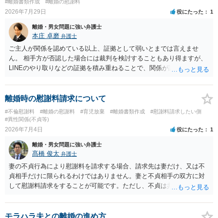
#離婚書類作成
#離婚の慰謝料
2026年7月29日
役にたった
1
離婚・男女問題に強い弁護士
本庄 卓磨
弁護士
ご主人が関係を認めている以上、証拠として弱いとまでは言えませ
ん。 相手方が否認した場合には裁判を検討することもあり得ますが、
LINEのやり取りなどの証拠を積み重ねることで、関係が認定される余
地は十分にあります。 ただし、手元の証拠でどこまで認定できるかは
個別の事情によりますので、お早めに弁護士に相談されることをおす
すめします。
離婚時の慰謝料請求について
#不倫慰謝料
#離婚の慰謝料
#育児放棄
#離婚書類作成
#慰謝料請求したい側
#異性関係(不貞等)
2026年7月4日
役にたった
1
離婚・男女問題に強い弁護士
髙橋 俊太
弁護士
妻の不貞行為により慰謝料を請求する場合、請求先は妻だけ、又は不
貞相手だけに限られるわけではありません。妻と不貞相手の双方に対
して慰謝料請求をすることが可能です。ただし、不貞は共同不法行為
と考えられるため、同じ損害について二重取りはできません。「双方
から請求できない」というより、「双方に請求はできるが、同じ損害
について二重に回収することはできない」という理解が正確です。
モラハラ夫との離婚の進め方