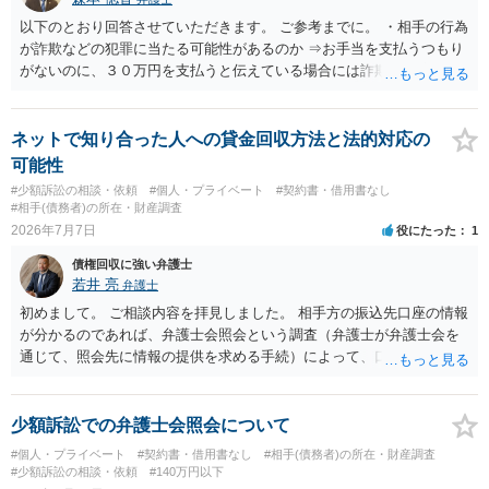
以下のとおり回答させていただきます。 ご参考までに。 ・相手の行為
が詐欺などの犯罪に当たる可能性があるのか ⇒お手当を支払うつもり
がないのに、３０万円を支払うと伝えている場合には詐欺罪に該当す
る可能性があります。 ・未払い金を回収するためにどのような法的手
段が取れるのか ⇒契約に基づく履行請求として３０万円を請求するこ
とが考えられますが、 パパ活の契約は、売春防止法に抵触する契約
ネットで知り合った人への貸金回収方法と法的対応の
であるため、公序良俗に反する契約として 民法上無効（民法９０
可能性
条）となるため、相手方に請求できない可能性が高いです。 ・相手の
#少額訴訟の相談・依頼
#個人・プライベート
#契約書・借用書なし
氏名や住所が分からない状態でも対応可能なのか ⇒訴訟等の裁判上の
#相手(債務者)の所在・財産調査
手続を利用する場合には、原則として相手方の住所・氏名を把握して
2026年7月7日
役にたった
1
いる必要があります。
債権回収に強い弁護士
若井 亮
弁護士
初めまして。 ご相談内容を拝見しました。 相手方の振込先口座の情報
が分かるのであれば、弁護士会照会という調査（弁護士が弁護士会を
通じて、照会先に情報の提供を求める手続）によって、口座名義人の
情報（氏名や口座開設時の住所）を取得できる可能性があります。 口
座名義人の身元が明らかになった後、住所地に貸金を返還するよう求
める書面を送るという方法が考えられます。 ただ、弁護士会照会を利
少額訴訟での弁護士会照会について
用する場合には、弁護士への依頼が必要になりコストがかかってしま
#個人・プライベート
#契約書・借用書なし
#相手(債務者)の所在・財産調査
います。 また、書面を送っても無視をされる可能性も否定できませ
#少額訴訟の相談・依頼
#140万円以下
ん。 さらに、相手方が連絡を寄こしてきても、弁済の資力が無けれ