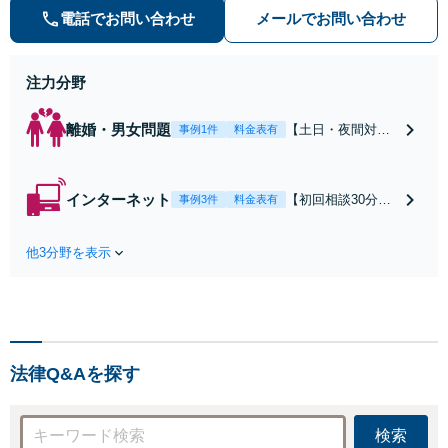
の種類を問わず相談可。可能な限り
電話でお問い合わせ
メールでお問い合わせ
早期対応で駆けつけサポート【労
働】不当解雇・残業代請求はおまか
せください
注力分野
離婚・男女問題
【土日・夜間対応
事例1件
料金表有
可】【初回相談30
分無料】「相手方
から書面を提示さ
インターネット
【初回相談30分無
事例3件
料金表有
れたら、サインす
料】状況に応じて
る前にご相談を」
手段を使い分け、
経験豊富な弁護士
他3分野を表示
適切な方法で投稿
が全力で交渉にあ
の削除・発信者情
たります！相手方
報開示請求をおこ
と直接話す精神的
ないます「企業や
負担を軽減「弁護
お店の風評被害対
士の交渉で慰謝料
策／売り上げ低下
金額アップ／減額
法律Q&Aを探す
防止のために尽
交渉も対応可」
力」加害者側の対
【完全個室対応】
応可：開示請求の
検索
意見照会が来たと