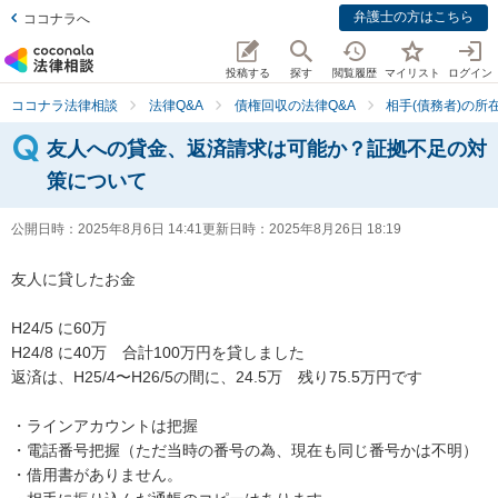
弁護士の方はこちら
ココナラへ
投稿する
探す
閲覧履歴
マイリスト
ログイン
ココナラ法律相談
法律Q&A
債権回収の法律Q&A
相手(債務者)の所
友人への貸金、返済請求は可能か？証拠不足の対
策について
公開日時：
2025年8月6日 14:41
更新日時：
2025年8月26日 18:19
友人に貸したお金

H24/5 に60万

H24/8 に40万　合計100万円を貸しました

返済は、H25/4〜H26/5の間に、24.5万　残り75.5万円です

・ラインアカウントは把握

・電話番号把握（ただ当時の番号の為、現在も同じ番号かは不明）

・借用書がありません。
