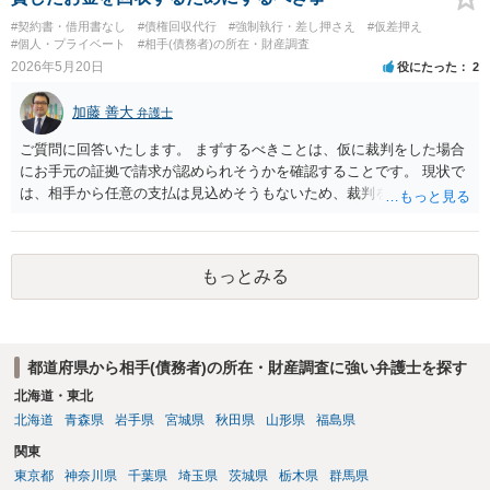
を想定されている場合，裁判をする場合だと，弁護士費用との関係か
#契約書・借用書なし
#債権回収代行
#強制執行・差し押さえ
#仮差押え
ら全額回収できたとしてもご自身の経済的な利益は少ないかと思われ
#個人・プライベート
#相手(債務者)の所在・財産調査
ます。 ４について，実際の内容次第ですが，可能な場合も多いです。
2026年5月20日
役にたった
2
５について，可能かと思われます。 ６について，内容証明については
住んで居る場所が判明しないと送付は出来ないでしょう。裁判手続き
加藤 善大
弁護士
については，住民票上の住所へ住んでいないことを調査したうえで，
公示送達という方法により訴訟提起することとなります。 ７につい
ご質問に回答いたします。 まずするべきことは、仮に裁判をした場合
て，プライバシー権侵害や名誉権侵害として相手から逆に請求を受け
にお手元の証拠で請求が認められそうかを確認することです。 現状で
るきっかけとなりかねないため，避けたほうが良いかと思われます。
は、相手から任意の支払は見込めそうもないため、裁判を想定する必
要があります。 裁判の場合は、相手が借り入れを否定する等争った場
合は証拠が必要になります。 借用書や振込履歴がないとのことですの
で、 例えば、相手とのＬＩＮＥのやりとりで、 相手からの「１００万
もっとみる
円貸してくれてありがとう」とか「１００万円の返済はもう少し待っ
て欲しい」等の記載があれば証拠になり得るでしょう。 ご質問に対す
る回答は以上ですが、可能であれば、ご依頼になるかは別にして、お
近くの弁護士に直接相談されて、今後の対応についてアドバイスを求
都道府県から相手(債務者)の所在・財産調査に強い弁護士を探す
めることをおすすめいたします。 ご参考にしていただけますと幸いで
す。
北海道・東北
北海道
青森県
岩手県
宮城県
秋田県
山形県
福島県
関東
東京都
神奈川県
千葉県
埼玉県
茨城県
栃木県
群馬県