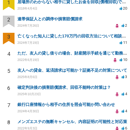
1
居場所のわからない相手に貸したお金を回収(債権回収)できますか？
20
2018年4月4日
2
連帯保証人との調停や損害賠償請求
2
2024年7月26日
3
亡くなった知人に貸した170万円の回収方法について相談したい
11
2024年7月19日
4
ただ、友人の貸し借りの場合、財産開示手続を通じて勤務先を知り、給料の差押えができますか？
10
2022年6月19日
5
友人への貸金、返済請求は可能か？証拠不足の対策について
3
2025年8月6日
6
確定判決後の損害賠償請求、回収不能時の対策は？
4
2025年10月23日
7
銀行口座情報から相手の住所を照会可能か問い合わせ
4
2024年4月30日
8
メンズエステの無断キャンセル、内容証明の可能性と対応策
6
2022年9月3日