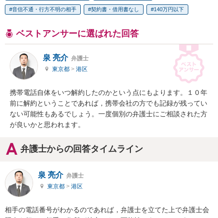
音信不通・行方不明の相手
契約書・借用書なし
140万円以下
ベストアンサーに選ばれた回答
泉 亮介
弁護士
東京都
>
港区
携帯電話自体をいつ解約したのかという点にもよります。１０年
前に解約ということであれば，携帯会社の方でも記録が残ってい
ない可能性もあるでしょう。一度個別の弁護士にご相談された方
が良いかと思われます。
弁護士からの回答タイムライン
泉 亮介
弁護士
東京都
>
港区
相手の電話番号がわかるのであれば，弁護士を立てた上で弁護士会