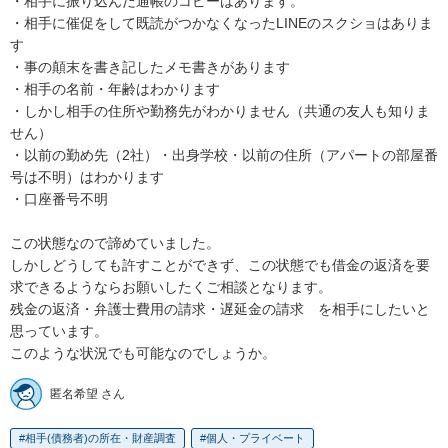
・相手に振り込んだ通帳のコピーはあります。

・相手に催促をして既読がつかなくなったLINEのスクショはありま
す

・事の顛末を書き記したメモ書きがあります

・相手の名前・年齢はわかります

・しかし相手の住所や勤務先がわかりません（共通の友人も知りま
せん）

・以前の勤め先（2社）・出身学校・以前の住所（アパートの部屋番
号は不明）はわかります

・口座番号不明

この状態なので諦めていました。

しかしどうしても許すことができず、この状態でも借金の返済を要
求できるようならお願いしたくご相談となります。

残金の返済・弁護士費用の請求・遅延金の請求　を相手にしたいと
思っています。

このような状況でも可能なのでしょうか。
匿名希望 さん
相手(債務者)の所在・財産調査
個人・プライベート