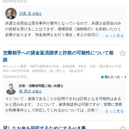
2026年6月27日
ば、長期間の分割弁済になる可能性もあります。 以上、対応できるこ
とはあるものの、コストの面や相手方のリアクション次第であるとい
川添 圭
弁護士
う点でリスクがあることをご留意いただく必要があるでしょう。
弁護士会照会は受任事件が要件となっているので、弁護士会照会のみ
の依頼を受けることはできず、債権回収（強制執行）を依頼いただく
必要があります。預金差押えを行う場合，本人の自宅住所（住民登録
地）が必要になりますので、電話番号や銀行口座を把握しているので
あれば、まず電話会社や金融機関等へ本人確認資料記載の住所を照会
し、そこから最新の住民票を確認していくのが常套手段であり、その
交際相手への貸金返済請求と詐欺の可能性について相
上で、さらに主要金融機関の口座情報や残高を弁護士会照会で調べる
談
ことも多いです（なお、判決記載の住所に通常送達ができているので
#ぼったくり被害
#相手(債務者)の所在・財産調査
#本名・住所・電話番号が不明
あれば、最終的には、強制執行の場合の債務者への送達は、公示送達
#50〜100万円未満
#強制執行・差し押さえ
#返金請求
まで行わなくても付郵便送達等でクリアできることがほとんどで
2026年6月26日
役にたった
1
す）。 また、個人事業を行っているのであれば、店舗への動産執行も
詐欺・消費者問題に強い弁護士
効果的な場合があります（商売によってはその日の売上金を回収でき
泉 亮介
弁護士
る場合もありますし、そうでなくても、執行官の訪問は物理的な圧力
になります）。もちろん、弁護士費用や各種の実費（弁護士会照会に
１について，虚偽であることが証明できれば詐欺となる可能性はある
は1回あたり5,000～6,000円程度かかります）の負担を考えると費用倒
かと思われます。 ２について，被害相談等は可能ですが，実際に警察
れの懸念はありますので、最終的にどこまでやるのかは考える必要が
が刑事事件として対応してくれるかについては，詐欺であることをど
ありますが、いずれにせよ、弁護士へ直接相談して費用などをお尋ね
の程度証明できる資料があるかによってくぁってくるかと思われま
いただいた方がよいかと思います。
す。 ３について，相手と連絡が取れるのであれば内容証明や電話での
連絡等から交渉をすることtなるかと思われます。弁護士を立てること
貸したお金を回収するためにするべき事