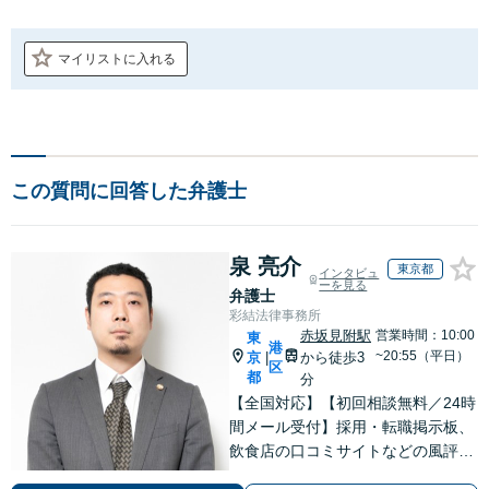
マイリストに入れる
この質問に回答した弁護士
泉 亮介
東京都
インタビュ
ーを見る
弁護士
彩結法律事務所
赤坂見附駅
営業時間：10:00
東
港
~20:55（平日）
京
から徒歩3
|
区
都
分
【全国対応】【初回相談無料／24時
間メール受付】採用・転職掲示板、
飲食店の口コミサイトなどの風評被
害対策など実績あり！【刑事】犯罪