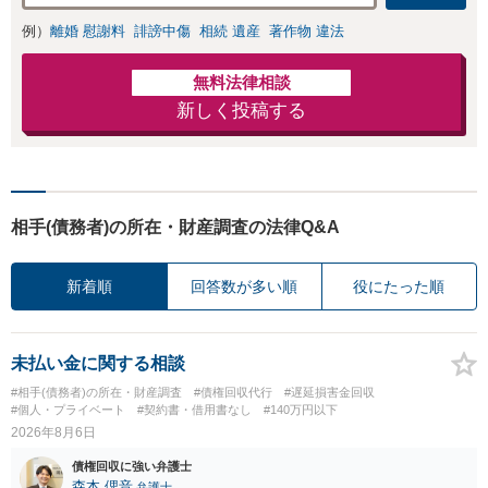
きの対処法、被害
例）
離婚 慰謝料
誹謗中傷
相続 遺産
著作物 違法
者との示談交渉
無料法律相談
新しく投稿する
相手(債務者)の所在・財産調査の法律Q&A
新着順
回答数が多い順
役にたった順
未払い金に関する相談
#相手(債務者)の所在・財産調査
#債権回収代行
#遅延損害金回収
#個人・プライベート
#契約書・借用書なし
#140万円以下
2026年8月6日
債権回収に強い弁護士
森本 偲音
弁護士