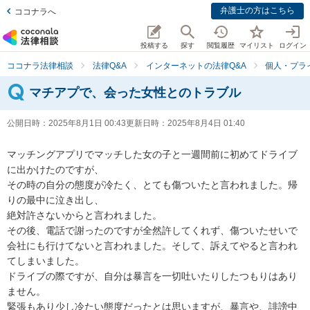
弁護士の方はこちら
ココナラへ
投稿する
探す
閲覧履歴
マイリスト
ログイン
ココナラ法律相談
法律Q&A
インターネットの法律Q&A
個人・プラ
マチアプで、会った女性とのトラブル
公開日時：
2025年8月1日 00:43
更新日時：
2025年8月4日 01:40
マッチングアプリでマッチした女の子と一週間前に初めてドライブ
に出かけたのですが、

その時の自分の態度が冷たく、とても傷ついたと言われました。帰
りの最中に泣き出し、

絶対許さないからと言われました。

その後、電話で謝ったのですが全然許してくれず、傷ついたせいで
会社にも行けてないと言われました。そして、訴えてやると言われ
てしまいました。

ドライブの際ですが、自分は暴言を一切吐いたりしたつもりはあり
ません。

緊張もあり少し冷たい態度だったとは思いますが、暴言や、誹謗中