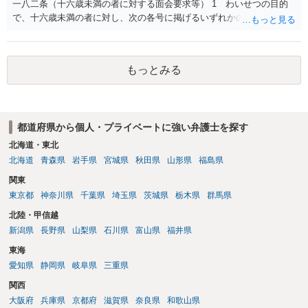
一八二条（十六歳未満の者に対する面会要求等） 1 わいせつの目的
で、十六歳未満の者に対し、次の各号に掲げるいずれかの行為をした
者（当該十六歳未満の者が十三歳以上である場合については、その者
が生まれた日より五年以上前の日に生まれた者に限る。）は、一年以
下の拘禁刑又は五十万円以下の罰金に処する。 一 威迫し、偽計を用
もっとみる
い又は誘惑して面会を要求すること。 二 拒まれたにもかかわらず、
反復して面会を要求すること。 三 金銭その他の利益を供与し、又は
その申込み若しくは約束をして面会を要求すること。 2前項の罪を犯
し、よってわいせつの目的で当該十六歳未満の者と面会をした者は、
都道府県から個人・プライベートに強い弁護士を探す
二年以下の拘禁刑又は百万円以下の罰金に処する。
北海道・東北
北海道
青森県
岩手県
宮城県
秋田県
山形県
福島県
関東
東京都
神奈川県
千葉県
埼玉県
茨城県
栃木県
群馬県
北陸・甲信越
新潟県
長野県
山梨県
石川県
富山県
福井県
東海
愛知県
静岡県
岐阜県
三重県
関西
大阪府
兵庫県
京都府
滋賀県
奈良県
和歌山県