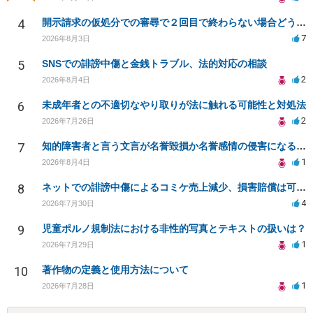
4
開示請求の仮処分での審尋で２回目で終わらない場合どうしたらいいですか
7
2026年8月3日
5
SNSでの誹謗中傷と金銭トラブル、法的対応の相談
2
2026年8月4日
6
未成年者との不適切なやり取りが法に触れる可能性と対処法
2
2026年7月26日
7
知的障害者と言う文言が名誉毀損か名誉感情の侵害になるか教えてほしい。
1
2026年8月4日
8
ネットでの誹謗中傷によるコミケ売上減少、損害賠償は可能か？
4
2026年7月30日
9
児童ポルノ規制法における非性的写真とテキストの扱いは？
1
2026年7月29日
10
著作物の定義と使用方法について
1
2026年7月28日