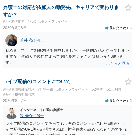
弁護士の対応が依頼人の勤務先、キャリアで変わりま
すか？
#IT・通信業界
#示談
#個人・プライベート
2026年8月8日
役にたった
1
若井 亮
弁護士
初めまして。 ご相談内容を拝見しました。 一般的な話となってしまい
ますが、依頼人の属性によって対応を変えることは無いかと思いま
す。
ライブ配信のコメントについて
#発信者情報開示請求
#誹謗中傷
#個人・プライベート
#被害者
#炎上対策
#訴訟・損害賠償請求
2026年8月7日
役にたった
1
インターネットに強い弁護士
泉 亮介
弁護士
ライブ配信のコメントであっても，そのコメントがされた日時や，ラ
イブ配信のURL等が証明できれば，権利侵害が認められるものであれ