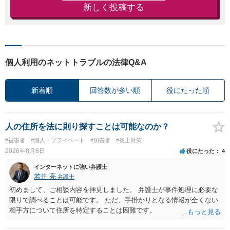
新しく投稿する
個人利用のネットトラブルの法律Q&A
新着順
回答数が多い順
役にたった順
人の住所を法に則り探すことは可能なのか？
#被害者
#個人・プライベート
#加害者
#炎上対策
2026年8月8日
役にたった
4
インターネットに強い弁護士
若井 亮
弁護士
初めまして、ご相談内容を拝見しました。 弁護士が事件処理に必要な
限りで調べることは可能です。 ただ、手掛かりとなる情報が全くない
相手方について住所を特定することは困難です。