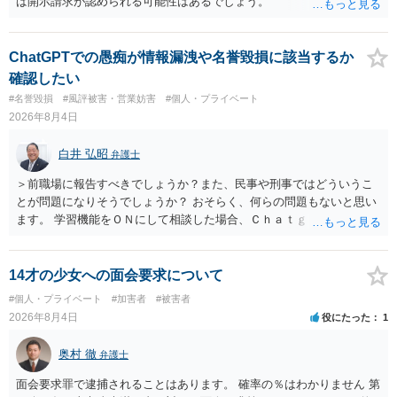
ば開示請求が認められる可能性はあるでしょう。
ChatGPTでの愚痴が情報漏洩や名誉毀損に該当するか
確認したい
#名誉毀損
#風評被害・営業妨害
#個人・プライベート
2026年8月4日
白井 弘昭
弁護士
＞前職場に報告すべきでしょうか？また、民事や刑事ではどういうこ
とが問題になりそうでしょうか？ おそらく、何らの問題もないと思い
ます。 学習機能をＯＮにして相談した場合、Ｃｈａｔｇｐｔがｏｐｅ
ｎＡＩに相談内容を蓄積し、他の質問者への何らかの回答の際に参照
する可能性がありますが、個人名や会社名を特定していない限り、一
般論として抽象化されて回答に織り込まれる可能性が生じるにすぎま
14才の少女への面会要求について
せんので、その情報自体が、秘密情報に当たるとは思えませんし、名
#個人・プライベート
#加害者
#被害者
誉棄損として、個人や会社に対する誹謗中傷の不特定多数への公開に
2026年8月4日
役にたった
1
当たるとも思われません。 もちろん、誰がその内容をｃｈａｔｇｐｔ
に入力したかも第三者にしられることはないので、個人や会社の特定
奥村 徹
弁護士
をせずに書き込んだことで（おそらく特定して書き込んだとして
も）、相談者さんが刑事民事の責任に問われることはないでしょう。
面会要求罪で逮捕されることはあります。 確率の％はわかりません 第
私見ながらご参考まで。