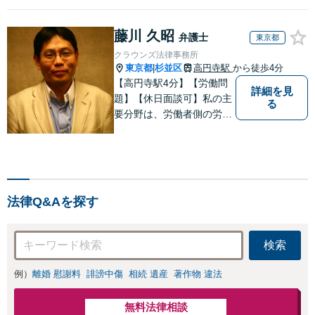
藤川 久昭
弁護士
東京都
クラウンズ法律事務所
東京都
杉並区
高円寺駅
から徒歩4分
|
【高円寺駅4分】【労働問
詳細を見
題】【休日面談可】私の主
る
要分野は、労働者側の労働
事件、企業法務（顧問先約
４０社）、破産・再生・任
意整理です。相談件数、訴
訟案件、交渉案件を数多く
担当しています。依頼人さ
法律Q&Aを探す
まにとって、最大限の効用
を得られるように頑張って
います。
検索
例）
離婚 慰謝料
誹謗中傷
相続 遺産
著作物 違法
無料法律相談