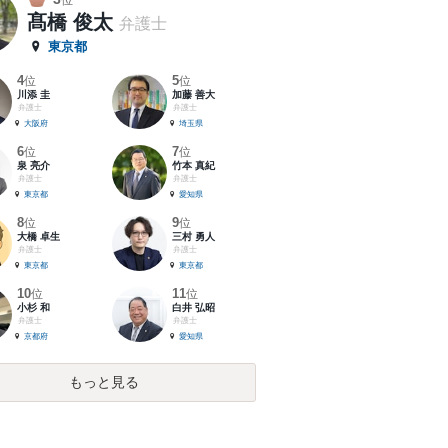
位
髙橋 俊太
弁護士
東京都
4
5
位
位
川添 圭
加藤 善大
弁護士
弁護士
大阪府
埼玉県
6
7
位
位
泉 亮介
竹本 真紀
弁護士
弁護士
東京都
愛知県
8
9
位
位
大橋 卓生
三村 勇人
弁護士
弁護士
東京都
東京都
10
11
位
位
小杉 和
白井 弘昭
弁護士
弁護士
京都府
愛知県
もっと見る