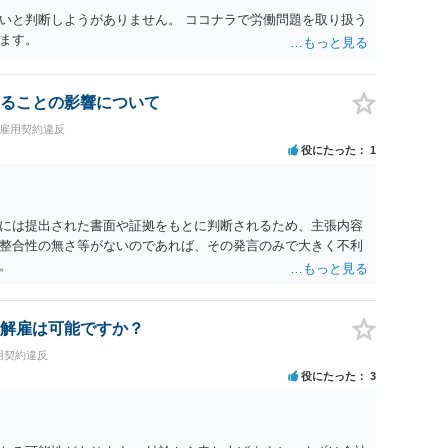
で、資料等を持参の上弁護士に確認されることをお勧めしま
いと判断しようがありません。 ココナラで労働問題を取り扱う
よってはタレント側に損害賠償が発生する建付けになっているこ
ます。
に解除したのにタレントへ違約金を課す設計は、合理性や対価
レント側の重大な契約違反がある場合は、実損害の範囲で請求
ることの影響について
・雇用契約違反
役にたった
1
には提出された書面や証拠をもとに判断されるため、主張内容
整合性の無さ等がないのであれば、その発言のみで大きく不利
。
解雇は可能ですか？
用契約違反
役にたった
3