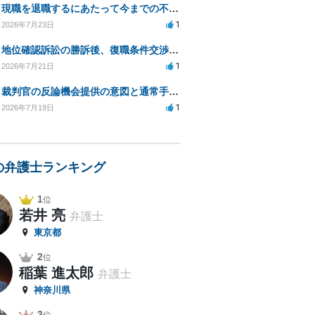
現職を退職するにあたって今までの不法な部分の慰謝料等は請求できるのか。
1
2026年7月23日
地位確認訴訟の勝訴後、復職条件交渉と嫌がらせ対策について
1
2026年7月21日
裁判官の反論機会提供の意図と通常手続きの違いは？
1
2026年7月19日
の弁護士ランキング
1
位
若井 亮
弁護士
東京都
2
位
稲葉 進太郎
弁護士
神奈川県
3