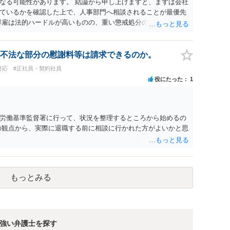
なる可能性があります。 結論から申し上げますと、まずは会社
ているかを確認した上で、人事部門へ相談されることが最優先
解雇は法的ハードルが高いものの、重い懲戒処分の対象には十分
は、会社側に「部下の不正行為による情報漏洩」と正式に認定さ
周知を求めるのが有効です。 あるいは、懲戒があったことを社
により軽微ながら回復はできるかもしれません。 さらに個人と
不法な部分の慰謝料等は請求できるのか。
に基づく損害賠償（慰謝料）を請求する選択肢がありえます
対応
#正社員・契約社員
あります。）。
役にたった
1
労働基準監督署に行って、状況を整理するところから始めるの
の観点から、実際に退職する前に相談に行かれた方がよいかと思
もっとみる
強い弁護士を探す