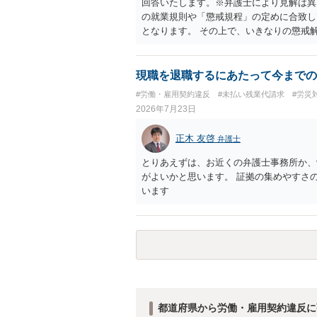
回答いたします。※弁護士により見解は異
の就業規則や「懲戒規程」の定めに合致し
となります。 その上で、いきなりの懲戒
なり得ます。 名誉や評価の回復について
せ、誤認した他部署への適切なフォローや
内で周知される手続があるのならば、それ
現職を退職するにあたって今までの
しても、相手に対してプライバシー侵害等
#労働・雇用契約違反
#未払い残業代請求
#労災
（ただし、金額は多額にならない可能性が
2026年7月23日
正木 友啓
弁護士
とりあえずは、お近くの弁護士事務所か、
がよいかと思います。 証拠の集めやすさ
います
都道府県から労働・雇用契約違反に