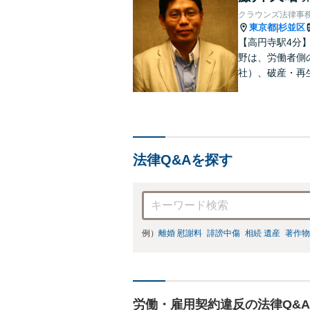
クラウンズ法律事
東京都
杉並区
|
【高円寺駅4分
野は、労働者側
社）、破産・再
件、交渉案件を
って、最大限の
法律Q&Aを探す
例）
離婚 慰謝料
誹謗中傷
相続 遺産
著作物
労働・雇用契約違反の法律Q&A