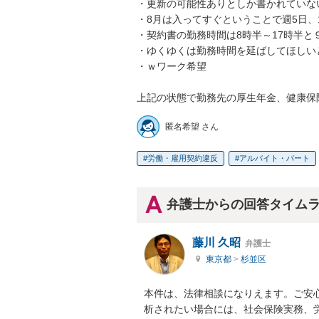
・更新の可能性ありとしか書かれていない
・8月は入ってすぐということで週5日、1
・契約書の勤務時間は8時半～17時半と９
・ゆくゆくは勤務時間を延ばしてほしいと
・ｗワーク希望

上記の状態で勤務先の厚生年金、健康保
匿名希望 さん
労働・雇用契約違反
アルバイト・パート
弁護士からの回答タイム
藤川 久昭
弁護士
東京都
>
杉並区
本件は、法律相談になりえます。ご安
析されたい場合には、社会保険実務、