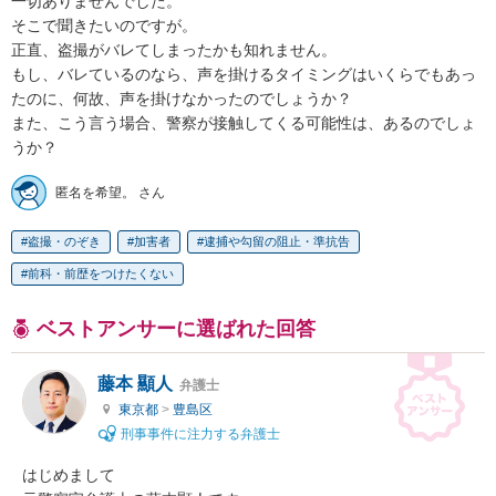
一切ありませんでした。

そこで聞きたいのですが。

正直、盗撮がバレてしまったかも知れません。

もし、バレているのなら、声を掛けるタイミングはいくらでもあっ
たのに、何故、声を掛けなかったのでしょうか？

また、こう言う場合、警察が接触してくる可能性は、あるのでしょ
うか？
匿名を希望。 さん
盗撮・のぞき
加害者
逮捕や勾留の阻止・準抗告
前科・前歴をつけたくない
ベストアンサーに選ばれた回答
藤本 顯人
弁護士
東京都
>
豊島区
刑事事件に注力する弁護士
はじめまして
