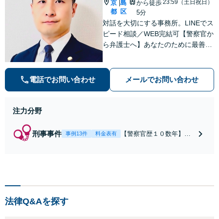
23:59（土日祝日）
京
島
から徒歩
|
都
区
5分
対話を大切にする事務所。LINEでス
ピード相談／WEB完結可【警察官か
ら弁護士へ】あなたのために最善の
解決を目指します。洞察力と交渉力
を強みに、相続問題、交通事故や離
婚などの民事から刑事事件まで幅広
電話でお問い合わせ
メールでお問い合わせ
く支援【完全個室】
注力分野
刑事事件
【警察官歴１０数年】
事例13件
料金表有
【元警部補】夜間・休日
でも即対応！【即日接
見】呼び出し直後や逮捕
直後の対応により不起
訴・身柄釈放実績多数！
捜査経験を活かした先回
法律Q&Aを探す
りのサポートが強み。高
い交渉力で示談成立へ尽