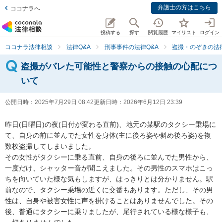
弁護士の方はこちら
ココナラへ
投稿する
探す
閲覧履歴
マイリスト
ログイン
ココナラ法律相談
法律Q&A
刑事事件の法律Q&A
盗撮・のぞきの法律
盗撮がバレた可能性と警察からの接触の心配につ
いて
公開日時：
2025年7月29日 08:42
更新日時：
2026年6月12日 23:39
昨日(日曜日)の夜(日付が変わる直前)、地元の某駅のタクシー乗場に
て、自身の前に並んでた女性を身体(主に後ろ姿や斜め後ろ姿)を複
数枚盗撮してしまいました。

その女性がタクシーに乗る直前、自身の後ろに並んでた男性から、
一度だけ、シャッター音が聞こえました。その男性のスマホはこっ
ちを向いていた様な気もしますが、はっきりとは分かりません。駅
前なので、タクシー乗場の近くに交番もあります。ただし、その男
性は、自身や被害女性に声を掛けることはありませんでした。その
後、普通にタクシーに乗りましたが、尾行されている様な様子も、