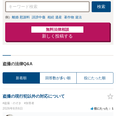
力。少年事件／告訴・告
検索
発の経験多数有り
例）
離婚 慰謝料
誹謗中傷
相続 遺産
著作物 違法
無料法律相談
新しく投稿する
盗撮の法律Q&A
新着順
回答数が多い順
役にたった順
盗撮の現行犯以外の対応について
#盗撮・のぞき
#加害者
2026年8月6日
役にたった
1