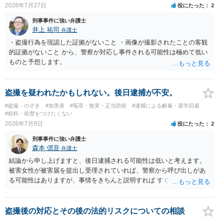
2026年7月27日
役にたった
2
刑事事件に強い弁護士
井上 祐司
弁護士
・盗撮行為を現認した証拠がないこと ・画像が撮影されたことの客観
的証拠がないこと から、警察が対応し事件される可能性は極めて低い
ものと予想します。
盗撮を疑われたかもしれない。後日逮捕が不安。
#盗撮・のぞき
#加害者
#冤罪・無実・正当防衛
#逮捕による解雇・退学回避
#前科・前歴をつけたくない
2026年7月9日
役にたった
2
刑事事件に強い弁護士
森本 偲音
弁護士
結論から申し上げますと、後日逮捕される可能性は低いと考えます。
被害女性が被害届を提出し受理されていれば、警察から呼び出しがあ
る可能性はありますが、事情をきちんと説明すれば すぐに逮捕される
ということはないと考えます。 別の卑猥な画像ということですが、こ
の画像が盗撮した画像等であれば別途問題となる可能性はあります
が、被害者が特定できない以上、 立件することは難しく、厳重注意で
盗撮後の対応とその後の法的リスクについての相談