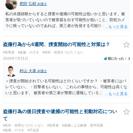
肥田 弘昭
弁護士
私の弁護経験からすると捜査や逮捕の可能性は低いかと思います。被
害者が気づいていないので被害届を出す可能性が低いこと、防犯カメ
ラに映っていないのであれば、第三者が告発する可能性も低いこと、
証拠は削除されていることからです。但し、「電車内で携帯で対面に
座る女性を盗撮(全体像写真1枚と5秒程度の動画)してしまいました。下
着や胸など強調したものではありません。」とありますが、少なくと
盗撮行為から6週間、捜査開始の可能性と対策は？
も捜査段階では性的姿態等撮影罪の被疑事実で逮捕勾留されるケース
#加害者
#盗撮・のぞき
#前科・前歴をつけたくない
が私の弁護経験では多くなった印象です（最終的には不起訴ないし各
2026年7月31日
役にたった
1
都道府県の迷惑防止条例違反になることもあります）。2度としないこ
とをお勧めいたします。ご参考にしてください。
村山 大基
弁護士
＞捜査が開始されている可能性はどのくらいですか？ ・被害者にはバ
レていない。 ・目撃者もいない。 これらの事情から、可能性は高くな
いと思います。 被害者や第三者が警察に通報していることは考えにく
く、警察がそもそも相談者さんの犯行を認識していないと予想される
からです。 保護観察期間中とのことですので、 必要なら医師の診察を
受けるなども検討なさると良いと思います。
盗撮行為の後日捜査や逮捕の可能性と初動対応につい
て
#前科・前歴をつけたくない
#加害者
#逮捕による解雇・退学回避
#盗撮・のぞき
#不起訴