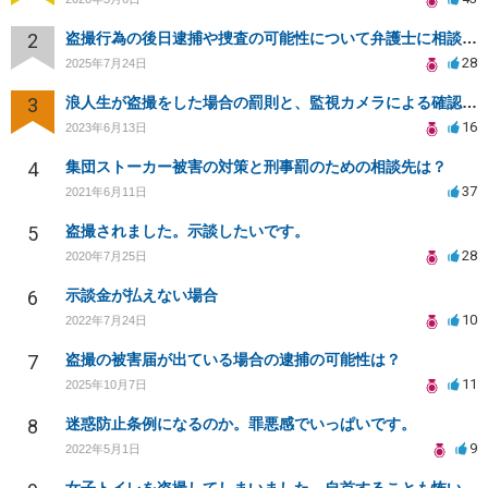
2
盗撮行為の後日逮捕や捜査の可能性について弁護士に相談したい
28
2025年7月24日
3
浪人生が盗撮をした場合の罰則と、監視カメラによる確認について
16
2023年6月13日
4
集団ストーカー被害の対策と刑事罰のための相談先は？
37
2021年6月11日
5
盗撮されました。示談したいです。
28
2020年7月25日
6
示談金が払えない場合
10
2022年7月24日
7
盗撮の被害届が出ている場合の逮捕の可能性は？
11
2025年10月7日
8
迷惑防止条例になるのか。罪悪感でいっぱいです。
9
2022年5月1日