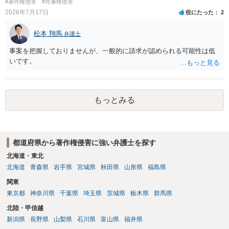
#著作権侵害
#肖像権侵害
り、公開中のサイトへリンクしたりする行為まで当然に禁止できると
れ、必要な範囲に限られていることなどが必要です。勉強ノートの教
2026年7月17日
役にたった
2
は限りません。 人物写真については、通常のSNSへの無断掲載と同
材として図そのものを中心的に掲載する場合、引用と認められにくい
様、掲載目的、態様、必要性、本人の特定可能性等から判断されま
でしょう。 文章についても、単に所々表現を変えただけで適法になる
松本 翔馬
す。営業目的であり、本人も掲載を拒否していることは、違法性を認
弁護士
とは限りません。医学上の事実を理解したうえで、ご自身の表現と構
める方向の事情となりますが、自動的に肖像権侵害となるわけではあ
成でまとめる必要があります。 安全にSNSで公開するには、教科書の
事案を把握しておりませんが、一般的に請求が認められる可能性は低
りません。 まず、見積書、メール、チャット、デザイナーの利用規約
図をトレース・模写した部分は掲載せず、人体の構造という事実を基
いです。
を確認したうえで、「提供素材及びこれを含む画面の複製・SNS掲載
に、自分で構図や表現を工夫して作図する方法が考えられます。ま
を許諾しない」と書面で明確に通知することをお勧めします。すでに
た、改変・SNS掲載が認められたオープンライセンス素材を、利用条
掲載された場合は、URL、掲載日時、画面を保存してから削除を求め
件に従って使う方法もあります。トレースした図を残したい場合は、
てください。
自分だけの学習用にとどめるのが安全です。
もっとみる
都道府県から著作権侵害に強い弁護士を探す
北海道・東北
北海道
青森県
岩手県
宮城県
秋田県
山形県
福島県
関東
東京都
神奈川県
千葉県
埼玉県
茨城県
栃木県
群馬県
北陸・甲信越
新潟県
長野県
山梨県
石川県
富山県
福井県