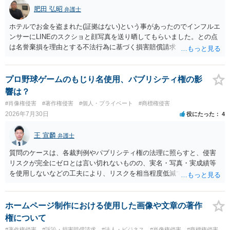
肥田 弘昭
弁護士
ホテルでお金を盗まれた(証拠はない)という事があったのでインフルエ
ンサーにLINEのスクショと顔写真を送り晒してもらいました。との点
は名誉棄損を理由とする不法行為に基づく損害賠償請求（共同不法行
為）の対象となるかと思います。但し、慰謝料額としては、「その後
その人が会社を経営しているようで仕事が飛んだとのことでその分の
賠償金と8人分の従業員の年間利益を請求すると言われています。」で
プロ野球ゲームのもじり名使用、パブリシティ権の影
の計算がすべて損害とならないかと思いますので、損害額で争っても
響は？
良いかと思います。ご参考にしてください。
#肖像権侵害
#著作権侵害
#個人・プライベート
#商標権侵害
2026年7月30日
役にたった
4
王 宣麟
弁護士
質問のケースは、各裁判例やパブリシティ権の法理に照らすと、侵害
リスクが完全にゼロとは言い切れないものの、実名・写真・実成績等
を使用しないなどの工夫により、リスクを相当程度低減できる設計に
なっているかと思います。 ただし、「野球ファンであれば元の選手を
推測できる」という点は、裁判で争われた場合に「専ら顧客吸引力の
利用を目的とする」と判断される余地を残すため、一定の注意が必要
ホームページ制作における使用した画像や文章の著作
です。 また、広告収益の有無は、侵害判断に一定の影響を与える可能
権について
性がありますが、決定的要因ではありません。 パブリシティ権侵害の
#著作権侵害
#訴訟・損害賠償請求
#法人・ビジネス
#肖像権侵害
#商標権侵害