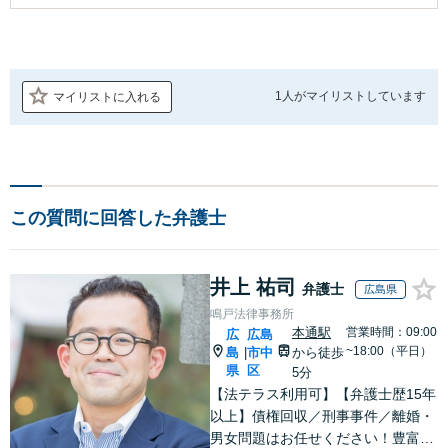
1人が
マイリストしています
マイリストに入れる
この質問に回答した弁護士
井上 祐司
弁護士
広島県
鳴戸法律事務所
本通駅
営業時間：09:00
広
広島
~18:00（平日）
島
市中
から徒歩
|
県
区
5分
【法テラス利用可】【弁護士歴15年
以上】債権回収／刑事事件／離婚・
男女問題はお任せください！豊富な