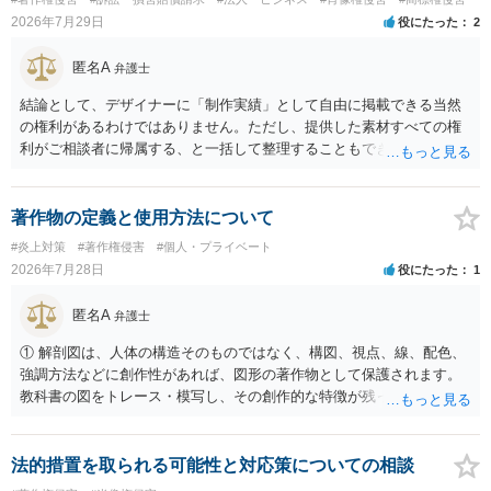
成否は、主に「専ら顧客吸引力の利用を目的とするか」という点で判
2026年7月29日
役にたった
2
断されます。広告収益があることは「商業的目的」を強く示す要素で
すが、それだけで直ちに侵害となるわけではありません。完全無償・
匿名A
弁護士
非営利であれば「表現の自由」「創作物」としての側面が強く評価さ
れる可能性があります。一方、広告収益がある場合は「商業利用」と
結論として、デザイナーに「制作実績」として自由に掲載できる当然
しての色彩が強まり、リスクが高まる可能性があります。 公開前に変
の権利があるわけではありません。ただし、提供した素材すべての権
更・確認しておく事項については、公開の場でアドバイスするにも限
利がご相談者に帰属する、と一括して整理することもできません。 ご
界があるかと思うので、資料等を持参の上、弁護士に相談されること
自身が撮影・執筆した写真や文章は、創作性があれば原則としてご自
も一つかと存じます。
身が著作権者です。 他方、ブランド名、文字主体のロゴ、商品情報、
短いキャッチコピー、販売コンセプトなどは、通常、著作物には当た
著作物の定義と使用方法について
りません。ただし、ロゴに独自の図形やイラスト等が含まれる場合に
#炎上対策
#著作権侵害
#個人・プライベート
は、その表現部分が著作物となる可能性があります。 また、人物写真
2026年7月28日
役にたった
1
の著作権は撮影者に、肖像に関する権利は被写体本人に帰属します
（著作権法2条・17条）。 ウェブサイト全体に当然に著作権が生じる
匿名A
弁護士
わけではありません。デザイナーが独自に制作したイラストやバナー
等は別として、一般的なレイアウトや配色、依頼者から提供された素
① 解剖図は、人体の構造そのものではなく、構図、視点、線、配色、
材を希望に沿って配置した部分には、通常、著作物性は認められにく
強調方法などに創作性があれば、図形の著作物として保護されます。
いと考えられます。仮に具体的な画面構成の一部に創作性が認められ
教科書の図をトレース・模写し、その創作的な特徴が残っていれば、
ても、その権利は当該部分に限られ、ご相談者の写真や文章等を制作
完全一致でなくても複製・翻案に当たる可能性があります。非営利で
実績として掲載する権限まで当然に生じるものではありません。 もっ
も、SNSへの公開は私的使用には当たりません。 ② 出典を記載するだ
とも、契約書がなくても、見積書、メール、利用規約等に実績掲載へ
けでは、適法な引用にはなりません。自分の説明や批評が主で、図が
法的措置を取られる可能性と対応策についての相談
の同意があれば別です。また、単に制作を担当した事実を記載した
その説明に必要な従たる資料であること、引用部分が明確に区別さ