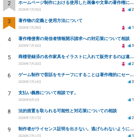
2
ホームページ制作における使用した画像や文章の著作権について
2
2026年7月29日
3
著作物の定義と使用方法について
1
2026年7月28日
4
著作権侵害の発信者情報開示請求への対応策について相談
3
2026年7月16日
5
商標登録済の名作家具をイラストに入れて販売するのは違法でしょうか
2
2026年7月16日
6
ゲーム制作で昔話をモチーフにすることは著作権的にセーフかどうか
3
2026年7月14日
7
支払い義務について相談です。
1
2026年8月1日
8
法的措置を取られる可能性と対応策についての相談
2
2026年7月17日
9
制作者がライセンス証明を出さない。逃げられないように、今すぐ法的に何をすべきか
1
2026年7月17日