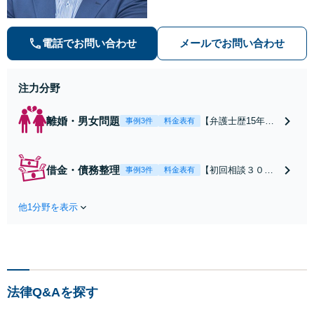
解決実績と弁護士経験を活かした、
的確でスムーズな対応が持ち味です
【子連れ相談】【完全個室相談】
電話でお問い合わせ
メールでお問い合わせ
【休日・夜間対応可】【本通駅5
分】
注力分野
離婚・男女問題
【弁護士歴15年以
事例3件
料金表有
上】不倫問題や慰
謝料減額の解決実
績多数あり！持ち
借金・債務整理
【初回相談３０分
事例3件
料金表有
家や住宅ローンを
まで無料】【本通
含む財産分与、熟
り電停近く】個
年離婚もご相談く
他1分野を表示
人・法人を問わ
ださい【休日・夜
ず、借金のお悩み
間対応可】離婚後
はまずご相談くだ
の生活を見据えた
さい。自己破産・
アドバイスやサポ
任意整理・個人再
ートも【完全個
生・各種ガイドラ
室】【子連れ相談
法律Q&Aを探す
インに基づく債務
可】【本通駅5分】
整理手続等の流れ