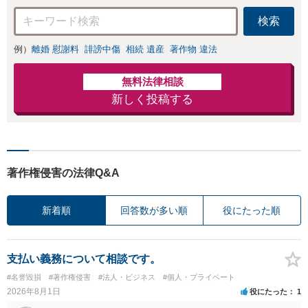
をご説明し、より
検索
良い解決を目指し
ます。
例）
離婚 慰謝料
誹謗中傷
相続 遺産
著作物 違法
無料法律相談
新しく投稿する
著作権侵害の法律Q&A
新着順
回答数が多い順
役にたった順
支払い義務について相談です。
#名誉毀損
#著作権侵害
#法人・ビジネス
#個人・プライベート
2026年8月1日
役にたった
1