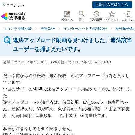
弁護士の方はこちら
ココナラへ
投稿する
探す
閲覧履歴
マイリスト
ログイン
ココナラ法律相談
法律Q&A
インターネットの法律Q&A
著作権侵害
違法アップロード動画を見つけました。違法該当
ユーザーを捕まえたいです。
公開日時：
2025年7月10日 18:24
更新日時：
2025年7月14日 04:40
だいぶ前から違法転載、無断転載、違法アップロード行為を度々し
ています。

中国のサイトのbilibiliで違法アップロード動画をたくさん見つけまし
た。

違法アップロードの該当者は、前田幻羽、EY_Studio、お寿司ちゃ
ん、超监督灵动、印尼咲弟、久保壽司、颖纱樱羽曦、大山之下有美
月、幻海日研社_彗星炒饭、丨甄丨330、疯向星座です。

私達が注意をしても全く聞きません。
